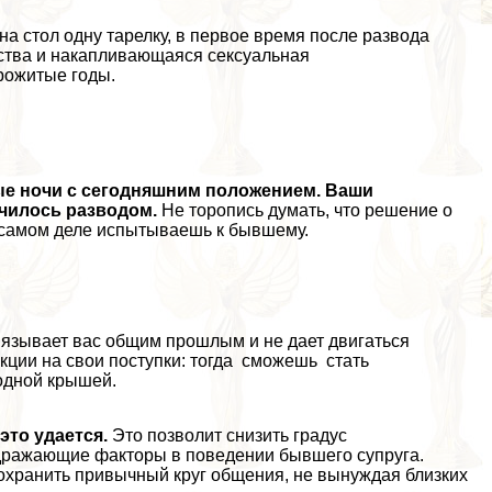
на стол одну тарелку, в первое время после развода
чества и накапливающаяся ceкcуальная
рожитые годы.
ые ночи с сегодняшним положением. Ваши
нчилось разводом.
Не торопись думать, что решение о
на самом деле испытываешь к бывшему.
вязывает вас общим прошлым и не дает двигаться
кции на свои поступки: тогда сможешь стать
одной крышей.
это удается.
Это позволит снизить градус
здражающие факторы в поведении бывшего супруга.
хранить привычный круг общения, не вынуждая близких