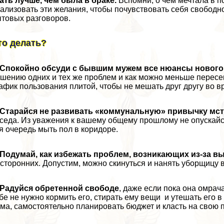
ать лучше, чем была в бpaке.
Вспомни, о чем мечтала в п
ализовать эти желания, чтобы почувствовать себя свободн
товых разговоров.
то делать?
Спокойно обсуди с бывшим мужем все нюансы нового
шению одних и тех же проблем и как можно меньше пересек
афик пользования плитой, чтобы не мешать друг другу во 
Старайся не развивать «коммунальную» привычку мст
седа. Из уважения к вашему общему прошлому не опускайся
я очередь мыть пол в коридоре.
Подумай, как избежать проблем, возникающих из-за в
сторонних. Допустим, можно скинуться и нанять уборщицу в
Радуйся обретенной свободе
, даже если пока она омра
бе не нужно кормить его, стирать ему вещи и утешать его 
ма, самостоятельно планировать бюджет и класть на свою по