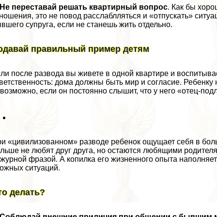
Не переставай решать квартирный вопрос
. Как бы хор
ношения, это не повод расслаблляться и «отпускать» ситуа
вшего супруга, если не станешь жить отдельно.
одавай правильный пример детям
ли после развода вы живете в одной квартире и воспитыва
ветственность: дома должны быть мир и согласие. Ребенку 
возможно, если он постоянно слышит, что у него «отец-под
и «цивилизованном» разводе ребенок ощущает себя в больш
льше не любят друг друга, но остаются любящими родител
журной фразой. А копилка его жизненного опыта наполняет
ожных ситуаций.
то делать?
Соблюдай внешние приличия при общении с бывшим 