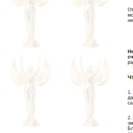
От
мо
не
Н
сч
ра
Ч
1.
да
са
2.
эм
Бл