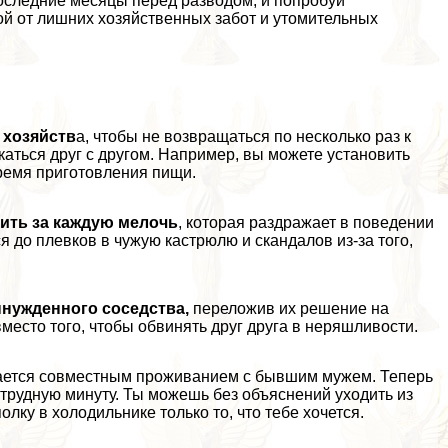
оследние месяцы перед разводом, и попробуй
ой от лишних хозяйственных забот и утомительных
 хозяйств
а, чтобы не возвращаться по несколько раз к
аться друг с другом. Например, вы можете установить
время приготовления пищи.
ить за каждую мелочь
, которая раздражает в поведении
 до плевков в чужую кастрюлю и скандалов из-за того,
ынужденного соседства,
переложив их решение на
место того, чтобы обвинять друг друга в неряшливости.
чается совместным проживанием с бывшим мужем. Теперь
в трудную минуту. Ты можешь без объяснений уходить из
лку в холодильнике только то, что тебе хочется.