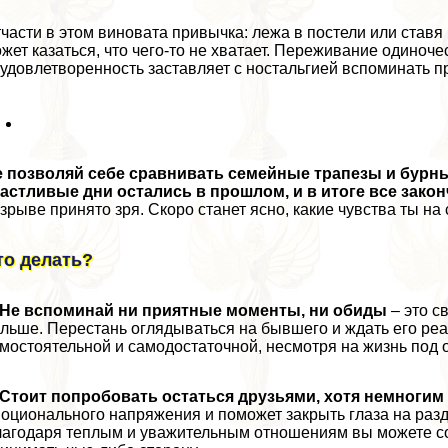
части в этом виновата привычка: лежа в постели или ставя 
жет казаться, что чего-то не хватает. Переживание одино
удовлетворенность заставляет с ностальгией вспоминать п
е позволяй себе сравнивать семейные трапезы и бурн
астливые дни остались в прошлом, и в итоге все зако
зрыве принято зря. Скоро станет ясно, какие чувства ты 
то делать?
Не вспоминай ни приятные моменты, ни обиды
– это с
льше. Перестань оглядываться на бывшего и ждать его реа
мостоятельной и самодостаточной, несмотря на жизнь под 
Стоит попробовать остаться друзьями, хотя немногим 
оционального напряжения и поможет закрыть глаза на ра
агодаря теплым и уважительным отношениям вы можете со