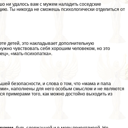
ошо ни удалось вам с мужем наладить соседские
цию. Ты никогда не сможешь психологически отделиться от
ете детей, это накладывает дополнительную
нужно чувствовать себя хорошим человеком, но это
лец», «мать-психопатка».
ей безопасности, и слова о том, что «мама и папа
ями», наполнены для него особым смыслом и не являются
ся примерами того, как можно достойно выходить из
мужем
, будь сдержанной и в меру приветливой. Не