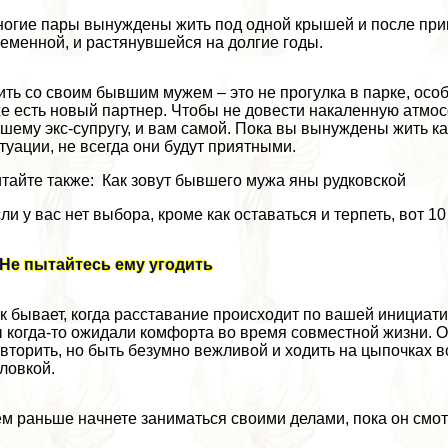
огие пары вынуждены жить под одной крышей и после прин
еменной, и растянувшейся на долгие годы.
ть со своим бывшим мужем – это не прогулка в парке, особе
е есть новый партнер. Чтобы не довести накаленную атмос
шему экс-супругу, и вам самой. Пока вы вынуждены жить к
туации, не всегда они будут приятными.
тайте также: Как зовут бывшего мужа яны рудковской
ли у вас нет выбора, кроме как оставаться и терпеть, вот 
 Не пытайтесь ему угодить
к бывает, когда расставание происходит по вашей инициати
 когда-то ожидали комфорта во время совместной жизни. Оче
вторить, но быть безумно вежливой и ходить на цыпочках 
ловкой.
м раньше начнете заниматься своими делами, пока он смот