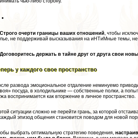
инимать чью-либо сторону.
Строго очерти границы ваших отношений
, чтобы исклю
лье, не поддерживай высказывания на иHTиMные темы, н
Договоритесь держать в тайне друг от друга свои но
еперь у каждого свое прострaнcтво
сле развода эмоциональное отдаление неминуемо приводит 
воя» посуда, в холодильнике — собственные полки, а попы
жа воспринимается как вторжение в личное прострaнcтво.
этой ситуации сложно не перейти грань, за которой отстаи
каждый эпизод общения становится поводом для новой пор
обы выбрать оптимальную стратегию поведения,
настраив