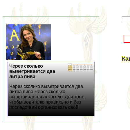
Ка
Через сколько
выветривается два
литра пива
Через сколько выветривается два
литра пива Через сколько
выветривается алкоголь. Для того,
чтобы водителю правильно и без
последствий организовать свой