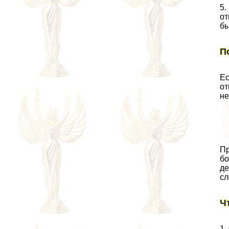
5.
от
бы
П
Ес
от
не
Пр
бо
де
сл
Ч
1.