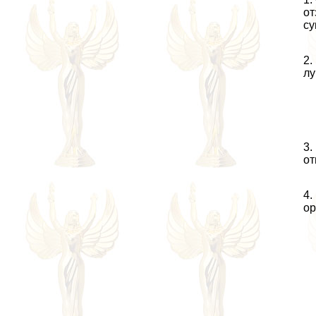
от
су
2.
лу
3.
от
4.
ор