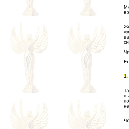
Мн
вр
Жи
уж
ва
си
Чи
Ес
1.
Та
вы
по
не
Че