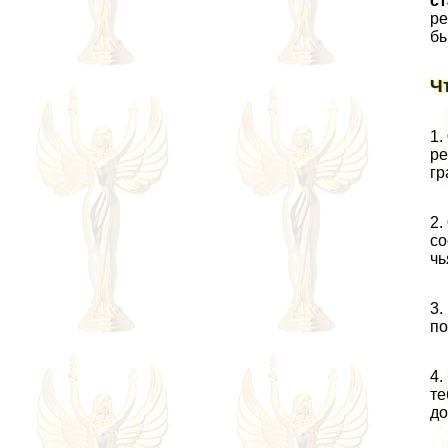
ст
ре
бы
Ч
1.
ре
гр
2.
со
чь
3.
по
4.
те
до