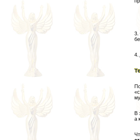
пр
3.
бе
4.
Т
По
«с
му
В 
а 
Чт