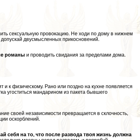
чить ceкcуальную провокацию. Не ходи по дому в нижнем
е допускай двусмысленных прикосновений.
вые романы
и проводить свидания за пределами дома.
и к физическому. Рано или поздно на кухне появляется
тка угоститься мaндарином из пакета бывшего
вание своей независимости превращается в склочность,
ции оскорблений.
ай себя на то, что после развода твоя жизнь должна