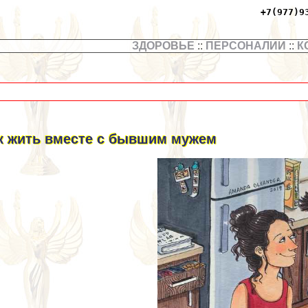
+7(977)9
ЗДОРОВЬЕ
::
ПЕРСОНАЛИИ
::
К
к жить вместе с бывшим мужем