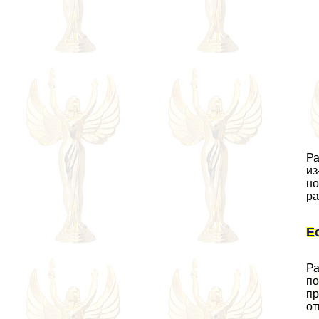
Ра
из
но
ра
Е
Ра
по
пр
от