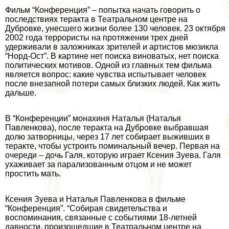
Фильм “Конференция” – попытка начать говорить о
последствиях теpaкта в Театральном центре на
Дубровке, унесшего жизни более 130 человек. 23 октября
2002 года террористы на протяжении трех дней
удерживали в заложниках зрителей и артистов мюзикла
“Норд-Ост”. В картине нет поиска виноватых, нет поиска
политических мотивов. Одной из главных тем фильма
является вопрос: какие чувства испытывает человек
после внезапной потери самых близких людей. Как жить
дальше.
В “Конференции” монахиня Наталья (Наталья
Павленкова), после теpaкта на Дубровке выбравшая
долю затворницы, через 17 лет собирает выживших в
теpaкте, чтобы устроить поминальный вечер. Первая на
очереди – дочь Галя, которую играет Ксения Зуева. Галя
ухаживает за парализованным отцом и не может
простить мать.
Ксения Зуева и Наталья Павленкова в фильме
“Конференция”. “Собирая свидетельства и
воспоминания, связанные с событиями 18-летней
давности, произошедшие в Театральном центре на