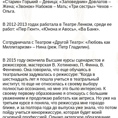
«Старик» Горький – Девица; «Заповедник» Довлатов –
Жена; «Звонок» Набоков – Мать; «Три сестры» Чехов –
Ольга.
В 2012-2013 годах работала в Театре Ленком, среди ее
работ: «Пер Гюнт», «Юнона и Авось», «Ва Банк».
Сотрудничала с Театром «Другой Театр»: «Любовь как
Миллитаризм» – Нина (реж. Петр Гладилин).
В 2015 году окончила Высшие курсы сценаристов и
режиссеров, мастерская В. Хотиненко, П. Финна, В.
Фенченко. Она говорила, что еще обучаясь в
театральном задумалась о режиссуре: “Когда в
шестнадцать лет я пошла учиться в театральный
институт, то еще не относилась к своему выбору
полностью осознанно, но мне это было интересно. К
своему первому образованию я отношусь с большим
уважением и продолжаю работать как актриса. Но уже на
третьем курсе я поняла, что режиссура мне гораздо
ближе, и за полтора года до выпуска уже знала, что потом
пойду учиться кинорежиссуре, которая будет моей
основной профессией. Однако актерское образование