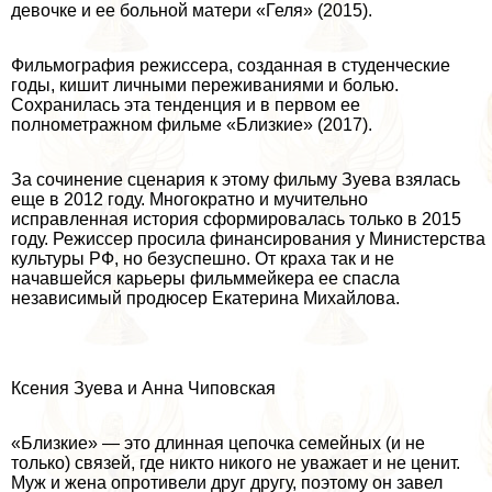
дeвoчке и ее больной матери «Геля» (2015).
Фильмография режиссера, созданная в студенческие
годы, кишит личными переживаниями и болью.
Сохранилась эта тенденция и в первом ее
полнометражном фильме «Близкие» (2017).
За сочинение сценария к этому фильму Зуева взялась
еще в 2012 году. Многократно и мучительно
исправленная история сформировалась только в 2015
году. Режиссер просила финансирования у Министерства
культуры РФ, но безуспешно. От краха так и не
начавшейся карьеры фильммейкера ее спасла
независимый продюсер Екатерина Михайлова.
Ксения Зуева и Анна Чиповская
«Близкие» — это длинная цепочка семейных (и не
только) связей, где никто никого не уважает и не ценит.
Муж и жена опротивели друг другу, поэтому он завел