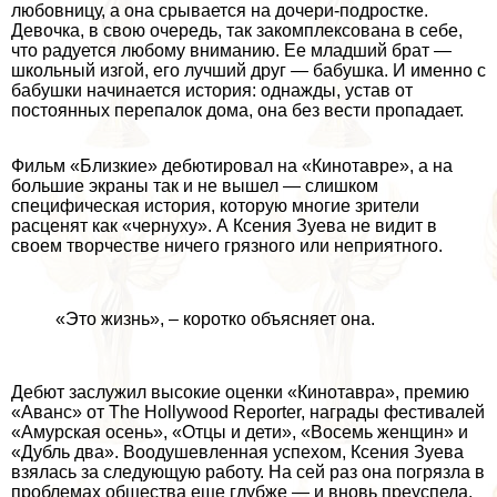
любовницу, а она срывается на дочери-подростке.
Девочка, в свою очередь, так закомплексована в себе,
что радуется любому вниманию. Ее младший брат —
школьный изгой, его лучший друг — бабушка. И именно с
бабушки начинается история: однажды, устав от
постоянных перепалок дома, она без вести пропадает.
Фильм «Близкие» дебютировал на «Кинотавре», а на
большие экраны так и не вышел — слишком
специфическая история, которую многие зрители
расценят как «чернуху». А Ксения Зуева не видит в
своем творчестве ничего грязного или неприятного.
«Это жизнь», – коротко объясняет она.
Дебют заслужил высокие оценки «Кинотавра», премию
«Аванс» от The Hollywood Reporter, награды фестивалей
«Амурская осень», «Отцы и дети», «Восемь женщин» и
«Дубль два». Воодушевленная успехом, Ксения Зуева
взялась за следующую работу. На сей раз она погрязла в
проблемах общества еще глубже — и вновь преуспела.