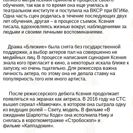
обучения, так как в то время она еще училась в
театральном институте и поступила на ВКСР при ВГИКе.
Одна часть сцен родилась в течение последующих двух
лет обучения, другая – в процессе съемок. Ксения
писала, вдохновляясь жизнью вокруг, наблюдениями за
людьми и своими личными воспоминаниями.
Драма «Близкие» была снята без государственной
поддержки, а выбор актеров пал на совершенно не
медийных лиц. В процессе написания сценария Ксения
знала кого пригласит в кино, а некоторых искала ближе к
запуску, но очень тщательно. Для режиссера важна
личность актера, по этому она не делала ставку на
популярность того или иного артиста.
После режиссерского дебюта Ксения продолжает
появляться на экранах как актриса. В 2016 году на СТС
вышел сериал «Мамочки», в котором она сыграла одну
из ведущих ролей – Свету, модель. В фильме «В
ожидании Шарлотты Коде» она исполнила Нику и
снялась в короткометражке «Стробоскоп» и
фильме «Каппадокия».