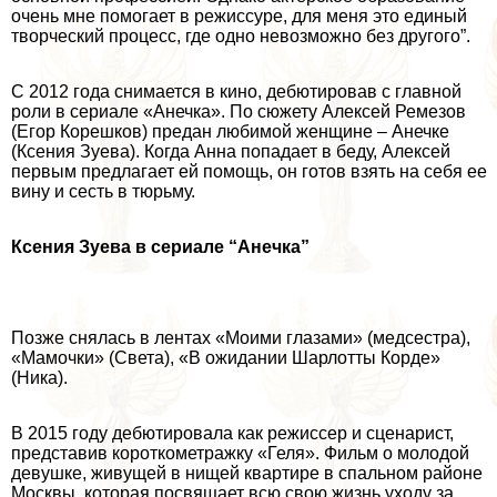
очень мне помогает в режиссуре, для меня это единый
творческий процесс, где одно невозможно без другого”.
С 2012 года снимается в кино, дебютировав с главной
роли в сериале «Анечка». По сюжету Алексей Ремезов
(Егор Корешков) предан любимой женщине – Анечке
(Ксения Зуева). Когда Анна попадает в беду, Алексей
первым предлагает ей помощь, он готов взять на себя ее
вину и сесть в тюрьму.
Ксения Зуева в сериале “Анечка”
Позже снялась в лентах «Моими глазами» (медсестра),
«Мамочки» (Света), «В ожидании Шарлотты Корде»
(Ника).
В 2015 году дебютировала как режиссер и сценарист,
представив короткометражку «Геля». Фильм о молодой
дeвyшке, живущей в нищей квартире в спальном районе
Москвы, которая посвящает всю свою жизнь уходу за