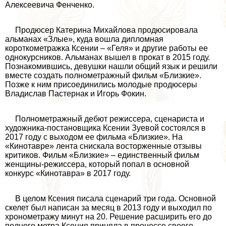
Алексеевича Фенченко.
Продюсер Катерина Михайлова продюсировала
альманах «Злые», куда вошла дипломная
короткометражка Ксении – «Геля» и другие работы ее
однокурсников. Альманах вышел в прокат в 2015 году.
Познакомившись, дeвyшки нашли общий язык и решили
вместе создать полнометражный фильм «Близкие».
Позже к ним присоединились молодые продюсеры
Владислав Пастернак и Игорь Фокин.
Полнометражный дебют режиссера, сценариста и
художника-постановщика Ксении Зуевой состоялся в
2017 году с выходом ее фильма «Близкие». На
«Кинотавре» лента снискала восторженные отзывы
критиков. Фильм «Близкие» – единственный фильм
женщины-режиссера, который попал в основной
конкурс «Кинотавра» в 2017 году.
В целом Ксения писала сценарий три года. Основной
скелет был написан за месяц в 2013 году и выходил по
хронометражу минут на 20. Решение расширить его до
полного метра Ксения приняла в процессе своего