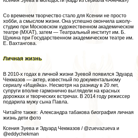
Ксения Зуева в молодости (кадр из сериала «Анечка»)
Со временем творчество стало для Ксении не просто
хобби, а смыслом жизни. Она успешно окончила школу-
студию при Московском художественном академическом
театре (МХАТ), затем — Театральный институт им. Б.
Щукина при Государственном академическом театре им.
Е. Вахтангова.
Личная жизнь
В 2010-х годах в личной жизни Зуевой появился Эдуард
Чекмaзoв — актер, известный по документальному
сериалу «Ищейка». Несмотря на разницу в 20 лет,
супруги вполне гармонично выглядели на красных
дорожках и творческих встречах. В 2014 году режиссер
подарила мужу сына Павла.
Читайте также: Александра табакова биография личная
жизнь дети фото
Ксения Зуева и Эдуард Чекмaзoв / @zuevazueva и
@eddychekman