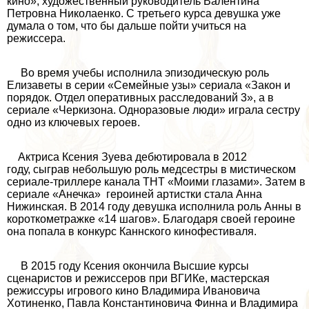
кино», художественный руководитель Валентина
Петровна Николаенко. С третьего курса дeвyшка уже
думала о том, что бы дальше пойти учиться на
режиссера.
Во время учебы исполнила эпизодическую роль
Елизаветы в серии «Семейные узы» сериала «Закон и
порядок. Отдел оперативных расследований 3», а в
сериале «Черкизона. Одноразовые люди» играла сестру
одно из ключевых героев.
Актриса Ксения Зуева дебютировала в 2012
году, сыграв небольшую роль медсестры в мистическом
сериале-триллере канала ТНТ «Моими глазами». Затем в
сериале «Анечка» героиней артистки стала Анна
Нижинская. В 2014 году дeвyшка исполнила роль Анны в
короткометражке «14 шагов». Благодаря своей героине
она попала в конкурс Каннского кинофестиваля.
В 2015 году Ксения окончила Высшие курсы
сценаристов и режиссеров при ВГИКе, мастерская
режиссуры игрового кино Владимира Ивановича
Хотиненко, Павла Константиновича Финна и Владимира