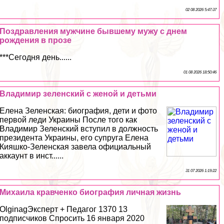
02 08 2026 5:47:37
Поздравления мужчине бывшему мужу с днем
рождения в прозе
***Сегодня день......
01 08 2026 18:50:46
Владимир зеленский с женой и детьми
Елена Зеленская: биография, дети и фото
первой леди Украины После того как
Владимир Зеленский вступил в должность
президента Украины, его супруга Елена
Кияшко-Зеленская завела официальный
аккаунт в инст......
31 07 2026 1:19:22
Михаила кравченко биография личная жизнь
OlginagЭксперт + Педагог 1370 13
подписчиков Спросить 16 января 2020