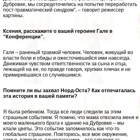
Дубровке, мы сосредоточились на попытке переработать
пост-травматический синдром”, – говорит режиссер
картины.
Ксения, расскажите о вашей героине Гале в
“Конференции”.
Галя – раненый травмой человек. Человек, живущий во
власти боли и обиды и ожесточившийся ими навсегда.
Движимая чувством ответственности за сына и отца,
лежащей на ее, по правде говоря, хрупких плечах и не
примирившаяся со случившимся.
Помните ли вы захват Норд-Оста? Как отпечаталась
эта история в вашей памяти?
Я была ребенком. Тогда все люди следили за этим
страшным событием. Я помню, что мама отвозила меня и
моего маленького брата к зданию на Дубровке – мы
клали цветы. Это событие запомнилось как что-то
глобально страшное. Повторюсь, все мое окружение,
семья, взрослые, одноклассники – все следили за