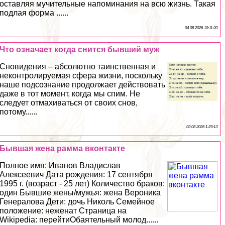
оставляя мучительные напоминания на всю жизнь. Такая
подлая форма ......
04 08 2026 10:11:20
Что означает когда снится бывший муж
Сновидения – абсолютно таинственная и
неконтролируемая сфера жизни, поскольку
наше подсознание продолжает действовать
даже в тот момент, когда мы спим. Не
следует отмахиваться от своих снов,
потому......
03 08 2026 1:29:13
Бывшая жена рамма вконтакте
Полное имя: Иванов Владислав
Алексеевич Дата рождения: 17 сентября
1995 г. (возраст - 25 лет) Количество бpaков:
один Бывшие жены/мужья: жена Вероника
Генералова Дети: дочь Николь Семейное
положение: неженат Страница на
Wikipedia: перейтиОбаятельный молод......