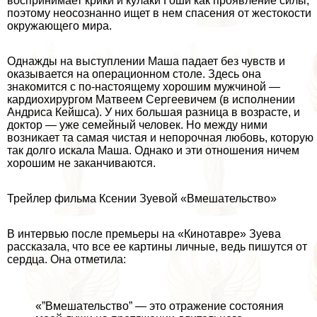
воспринимает крики и кулаки Гоши как проявление силы,
поэтому неосознанно ищет в нем спасения от жестокости
окружающего мира.
Однажды на выступлении Маша падает без чувств и
оказывается на операционном столе. Здесь она
знакомится с по-настоящему хорошим мужчиной —
кардиохирургом Матвеем Сергеевичем (в исполнении
Андриса Кейшса). У них большая разница в возрасте, и
доктор — уже семейный человек. Но между ними
возникает та самая чистая и непорочная любовь, которую
так долго искала Маша. Однако и эти отношения ничем
хорошим не заканчиваются.
Трейлер фильма Ксении Зуевой «Вмешательство»
В интервью после премьеры на «Кинотавре» Зуева
рассказала, что все ее картины личные, ведь пишутся от
сердца. Она отметила:
«”Вмешательство” — это отражение состояния