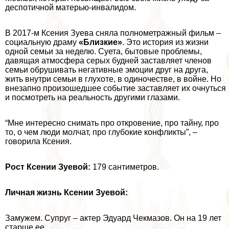
деспотичной матерью-инвалидом.
В 2017-м Ксения Зуева сняла полнометражный фильм –
социальную драму
«Близкие»
. Это история из жизни
одной семьи за неделю. Суета, бытовые проблемы,
давящая атмосфера серых будней заставляет члeнов
семьи обрушивать негативные эмоции друг на друга,
жить внутри семьи в глухоте, в одиночестве, в войне. Но
внезапно произошедшее событие заставляет их очнуться
и посмотреть на реальность другими глазами.
“Мне интересно снимать про откровение, про тайну, про
то, о чем люди молчат, про глубокие конфликты”, –
говорила Ксения.
Рост Ксении Зуевой:
179 сантиметров.
Личная жизнь Ксении Зуевой:
Замужем. Супруг – актер Эдуард Чекмaзoв. Он на 19 лет
старше ее.