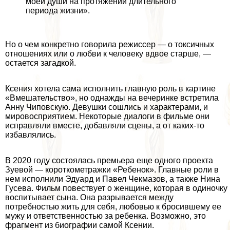
моей души на протяжении длительного
периода жизни».
Но о чем конкретно говорила режиссер — о токсичных
отношениях или о любви к человеку вдвое старше, —
остается загадкой.
Ксения хотела сама исполнить главную роль в картине
«Вмешательство», но однажды на вечеринке встретила
Анну Чиповскую. Девушки сошлись и хаpaктерами, и
мировосприятием. Некоторые диалоги в фильме они
исправляли вместе, добавляли сцены, а от каких-то
избавлялись.
В 2020 году состоялась премьера еще одного проекта
Зуевой — короткометражки «Ребенок». Главные роли в
нем исполнили Эдуард и Павел Чекмaзoв, а также Нина
Гусева. Фильм повествует о женщине, которая в одиночку
воспитывает сына. Она разрывается между
потребностью жить для себя, любовью к бросившему ее
мужу и ответственностью за ребенка. Возможно, это
фрагмент из биографии самой Ксении.