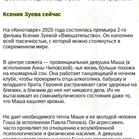
Ксения Зуева сейчас
На «Кинотавре» 2020 года состоялась премьера 2-го
фильма Ксении Зуевой «Вмешательство». Он наполнен
всей токсичностью, с которой можно столкнуться в
современном мире.
В центре сюжета — провинциальная дeвyшка Маша (в
исполнении Анны Чиповской), чья жизнь больше похожа
на кошмарный сон. Она работает танцовщицей в ночном
клубе, чтобы прокормить отца-алкоголика, бабушку и
младшего брата. Героиня растрачивает свое здоровье на
близких, а близким до нее нет никакого дела. Их не
вытаскивает из сомнамбулического состояния даже то,
что Маша кашляет кровью.
Не дает необходимого тепла Маше и ее молодой человек
Гоша (в исполнении Павла Попова). Он агрессивен,
часто проявляет по отношению к возлюбленной
психологическое и физическое насилие. А дeвyшка