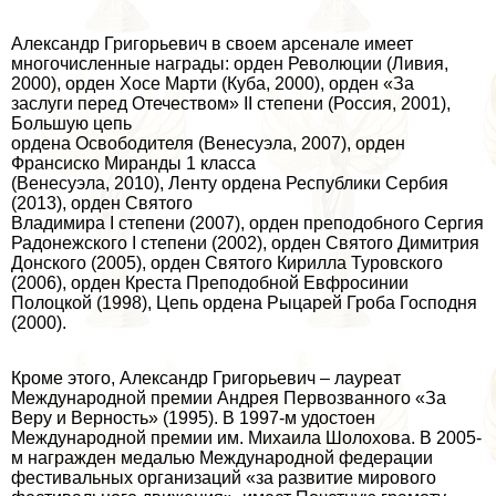
Александр Григорьевич в своем арсенале имеет
многочисленные награды: орден Революции (Ливия,
2000), орден Хосе Марти (Куба, 2000), орден «За
заслуги перед Отечеством» II степени (Россия, 2001),
Большую цепь
ордена Освободителя (Венесуэла, 2007), орден
Франсиско Миранды 1 класса
(Венесуэла, 2010), Ленту ордена Республики Сербия
(2013), орден Святого
Владимира I степени (2007), орден преподобного Сергия
Радонежского I степени (2002), орден Святого Димитрия
Донского (2005), орден Святого Кирилла Туровского
(2006), орден Креста Преподобной Евфросинии
Полоцкой (1998), Цепь ордена Рыцарей Гроба Господня
(2000).
Кроме этого, Александр Григорьевич – лауреат
Международной премии Андрея Первозванного «За
Веру и Верность» (1995). В 1997-м удостоен
Международной премии им. Михаила Шолохова. В 2005-
м награжден медалью Международной федерации
фестивальных организаций «за развитие мирового