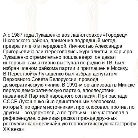
А с 1987 года Лукашенко возглавил совхоз «Городец»
Шкловского района, применив подрядный метод,
превратил его в передовой. Личностью Александра
Григорьевича заинтересовались журналисты, и карьера
Лукашенко стремительно пошла вверх: он давал
интервью, сам активно выступал по радио и ТВ, был
избран члeном райкома партии и приглашен в Москву.
В Перестройку Лукашенко был избран депутатом
Верховного Совета Белоруссии, проводя
демократическую линию. В 1991-м организовал в Минске
первую демократическую партию, впоследствии
названной Партией народного согласия. При распаде
СССР Лукашенко был единственным человеком,
который, по одним источникам, проголосовал, против, по
другим – воздержался, а по третьим – не участвовал в
референдуме, оценивая раскол прежде дружных
республик как «величайшую геополитическую катастрофу
XX века».