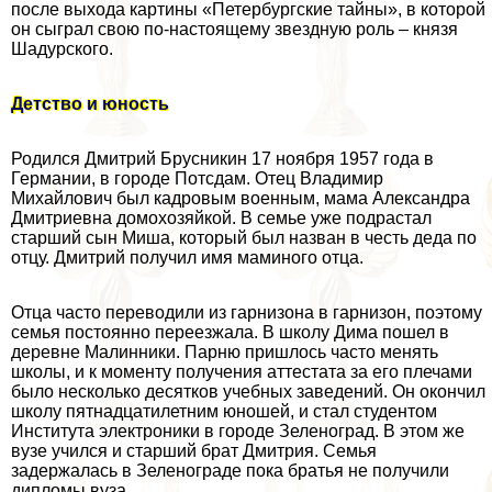
после выхода картины «Петербургские тайны», в которой
он сыграл свою по-настоящему звездную роль – князя
Шадурского.
Детство и юность
Родился Дмитрий Брусникин 17 ноября 1957 года в
Германии, в городе Потсдам. Отец Владимир
Михайлович был кадровым военным, мама Александра
Дмитриевна домохозяйкой. В семье уже подрастал
старший сын Миша, который был назван в честь деда по
отцу. Дмитрий получил имя маминого отца.
Отца часто переводили из гарнизона в гарнизон, поэтому
семья постоянно переезжала. В школу Дима пошел в
деревне Малинники. Парню пришлось часто менять
школы, и к моменту получения аттестата за его плечами
было несколько десятков учебных заведений. Он окончил
школу пятнадцатилетним юношей, и стал студентом
Института электроники в городе Зеленоград. В этом же
вузе учился и старший брат Дмитрия. Семья
задержалась в Зеленограде пока братья не получили
дипломы вуза.