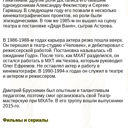
Никитиным. Другие роли достались его бывшим
однокурсникам Александру Феклистову и Сергею
Гармашу. В следующем году его позвали в несколько
кинематографических проектов, но роли были
эпизодическими. В том же 1985-м он вышел на сцену
театра в постановке «Дядя Ваня», сыграв Астрова.
В 1986-1988-м годах карьера актера резко пошла вверх.
Он перешел в театр-студию «Человек», и дебютировал с
режиссерской работой. Постановка называлась «В
ожидании Годо». После того, как МХАТ разделился, он
остался работать в МХТ им.Чехова, которым руководил
Олег Ефремов. Не оставлял актер и работу в
кинематографе. В 1990-1994-х годах он служил в театре
и актером и режиссером.
Дмитрий Брусникин был опытным и талантливым
педагогом, поэтому смог организовать свой Театр-
мастерскую при МХАТе. В его труппу вошли выпускники
2015-го.
Фильмы и сериалы