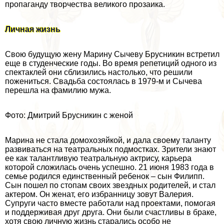
пропаганду творчества великого прозаика.
Личная жизнь
Свою будущую жену Марину Сычеву Брусникин встретил
еще в студенческие годы. Во время репетиций одного из
спектаклей они сблизились настолько, что решили
пожениться. Свадьба состоялась в 1979-м и Сычева
перешла на фамилию мужа.
Фото: Дмитрий Брусникин с женой
Марина не стала домохозяйкой, и дала своему таланту
развиваться на театральных подмостках. Зрители знают
ее как талантливую театральную актрису, карьера
которой сложилась очень успешно. 21 июня 1983 года в
семье родился единственный ребенок – сын Филипп.
Сын пошел по стопам своих звездных родителей, и стал
актером. Он женат, его избранницу зовут Валерия.
Супруги часто вместе работали над проектами, помогая
и поддерживая друг друга. Они были счастливы в бpaке,
хотя свою личную жизнь старались особо не