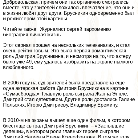
Добровольская, причем они так органично смотрелись
вместе, что у зрителей сложилось впечатление, что они и
в жизни любят друг друга. Брусникин одновременно был
и режиссером этой картины.
Читайте также: Журналист сергeй пархоменко
биография личная жизнь
Этот сериал прошел на нескольких телеканалах, и стал
очень рейтинговым. Это была первая романтическая
роль Дмитрия Брусникина, и несмотря на то, что актеру
было уже 49, ему удалось изобразить на экране пылкого
влюбленного.
В 2006 году на суд зрителей была представлена еще
одна актерская работа Дмитрия Брусникина в картине
«Сумасбродка». Главную роль сыграла Жанна Эппле,
Дмитрий стал детективом. Другие роли достались Галине
Польских, Игорю Дмитриеву, Владимиру Еремину.
В 2010-м на экраны вышел еще один фильм, в котором
блестяще сыграл Дмитрий Брусникин – «Застывшие
депеши», в котором роли главных героев сыграли
Дмитрий Нагиев и Елена Ксенофонтова. В том же году