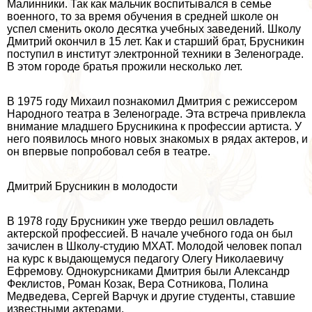
Малинники. Так как мальчик воспитывался в семье
военного, то за время обучения в средней школе он
успел сменить около десятка учебных заведений. Школу
Дмитрий окончил в 15 лет. Как и старший брат, Брусникин
поступил в институт электронной техники в Зеленограде.
В этом городе братья прожили несколько лет.
В 1975 году Михаил познакомил Дмитрия с режиссером
Народного театра в Зеленограде. Эта встреча привлекла
внимание младшего Брусникина к профессии артиста. У
него появилось много новых знакомых в рядах актеров, и
он впервые попробовал себя в театре.
Дмитрий Брусникин в молодости
В 1978 году Брусникин уже твердо решил овладеть
актерской профессией. В начале учебного года он был
зачислен в Школу-студию МХАТ. Молодой человек попал
на курс к выдающемуся педагогу Олегу Николаевичу
Ефремову. Однокурсниками Дмитрия были Александр
Феклистов, Роман Козак, Вера Сотникова, Полина
Медведева, Сергeй Варчук и другие студенты, ставшие
известными актерами.