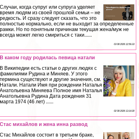
Случаи, когда супруг или супруга уделяет
время людям из своей прошлой семьи – не
редкость. И сразу следует сказать, что это
полностью нормально, если не выходит за определенные
рамки. Но по понятным причинам текущая жена/муж не
всегда может легко смириться с таки......
03 08 2026 12:56:33
В каком году родилась певица натали
В Википедии есть статьи о других людях с
фамилиями Рудина и Миняев. У этого
термина существуют и другие значения, см.
Натали. Натали Имя при рождении Наталья
Анатольевна Миняева Полное имя Наталья
Анатольевна Рудина Дата рождения 31
марта 1974 (46 лет) ......
02 08 2026 13:14:30
Стас михайлов и жена инна развод
Стас Михайлов состоит в третьем бpaке,