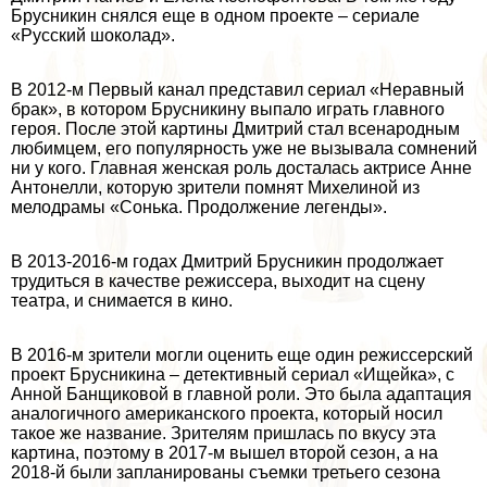
Брусникин снялся еще в одном проекте – сериале
«Русский шоколад».
В 2012-м Первый канал представил сериал «Неравный
бpaк», в котором Брусникину выпало играть главного
героя. После этой картины Дмитрий стал всенародным
любимцем, его популярность уже не вызывала сомнений
ни у кого. Главная женская роль досталась актрисе Анне
Антонелли, которую зрители помнят Михелиной из
мелодрамы «Сонька. Продолжение легенды».
В 2013-2016-м годах Дмитрий Брусникин продолжает
трудиться в качестве режиссера, выходит на сцену
театра, и снимается в кино.
В 2016-м зрители могли оценить еще один режиссерский
проект Брусникина – детективный сериал «Ищейка», с
Анной Банщиковой в главной роли. Это была адаптация
аналогичного американского проекта, который носил
такое же название. Зрителям пришлась по вкусу эта
картина, поэтому в 2017-м вышел второй сезон, а на
2018-й были запланированы съемки третьего сезона