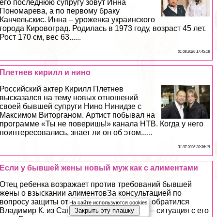
его последнюю супругу зовут Инна
Пономарева, а по первому бpaку
Канчельскис. Инна – уроженка украинского
города Кировоград. Родилась в 1973 году, возраст 45 лет.
Рост 170 см, вес 63......
01 08 2026 17:45:18
Плетнев кирилл и нино
Российский актер Кирилл Плетнев
высказался на тему новых отношений
своей бывшей супруги Нино Нинидзе с
Максимом Виторганом. Артист побывал на
программе «Ты не поверишь!» канала НТВ. Когда у него
поинтересовались, знает ли он об этом......
31 07 2026 20:36:19
Если у бывшей жены новый муж как с алиментами
Отец ребенка возражает против требований бывшей
жены о взыскании алиментовЗа консультацией по
вопросу защиты от взыскания алиментов обратился
На сайте используются cookies
Владимир К. из Санкт-Петербурга. Далее – ситуация с его
Закрыть эту плашку