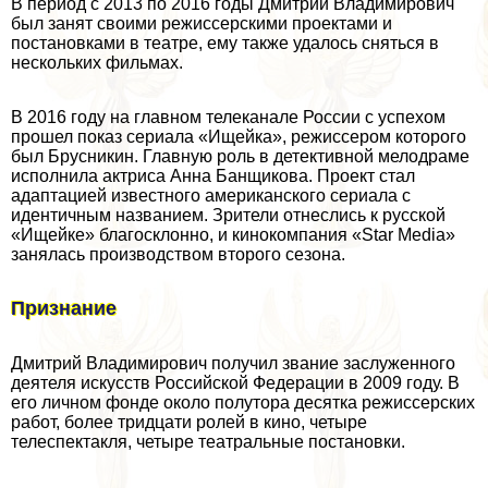
В период с 2013 по 2016 годы Дмитрий Владимирович
был занят своими режиссерскими проектами и
постановками в театре, ему также удалось сняться в
нескольких фильмах.
В 2016 году на главном телеканале России с успехом
прошел показ сериала «Ищейка», режиссером которого
был Брусникин. Главную роль в детективной мелодраме
исполнила актриса Анна Банщикова. Проект стал
адаптацией известного американского сериала с
идентичным названием. Зрители отнеслись к русской
«Ищейке» благосклонно, и кинокомпания «Star Media»
занялась производством второго сезона.
Признание
Дмитрий Владимирович получил звание заслуженного
деятеля искусств Российской Федерации в 2009 году. В
его личном фонде около полутора десятка режиссерских
работ, более тридцати ролей в кино, четыре
телеспектакля, четыре театральные постановки.