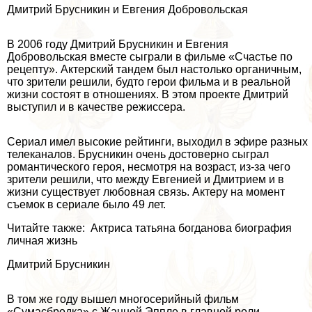
Дмитрий Брусникин и Евгения Добровольская
В 2006 году Дмитрий Брусникин и Евгения
Добровольская вместе сыграли в фильме «Счастье по
рецепту». Актерский тандем был настолько органичным,
что зрители решили, будто герои фильма и в реальной
жизни состоят в отношениях. В этом проекте Дмитрий
выступил и в качестве режиссера.
Сериал имел высокие рейтинги, выходил в эфире разных
телеканалов. Брусникин очень достоверно сыграл
романтического героя, несмотря на возраст, из-за чего
зрители решили, что между Евгенией и Дмитрием и в
жизни существует любовная связь. Актеру на момент
съемок в сериале было 49 лет.
Читайте также: Актриса татьяна богданова биография
личная жизнь
Дмитрий Брусникин
В том же году вышел многосерийный фильм
«Сумасбродка» с Жанной Эппле в главной роли.