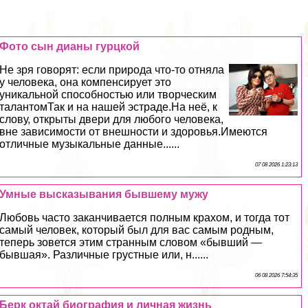
Фото сын дианы гурцкой
Не зря говорят: если природа что-то отняла
у человека, она компенсирует это
уникальной способностью или творческим
талантомТак и на нашей эстраде.На неё, к
слову, открыты двери для любого человека,
вне зависимости от внешности и здоровья.Имеются
отличные музыкальные данные......
07 08 2026 1:23:13
Умные высказывания бывшему мужу
Любовь часто заканчивается полным крахом, и тогда тот
самый человек, который был для вас самым родным,
теперь зовется этим странным словом «бывший —
бывшая». Различные грустные или, н......
06 08 2026 7:54:35
Берк октай биография и личная жизнь