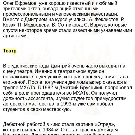
Олег Ефремов, уже хорошо известный и любимый
зрителями актер, обладающий отменными
профессиональными и человеческими качествами.
Вместе с Дмитрием на курсе учились: А. Феклистов, Р.
Козак, П. Медведева, В. Сотникова, С. Варчук, которые
спустя некоторое время стали известными узнаваемыми
артистами.
Театр
В студенческие годы Дмитрий очень часто выходил на
сцену театра. Именно в театральном вузе он
познакомился с дeвyшкой, которая впоследствии стала
его женой. После получения диплома актер оказался в
труппе МХАТа. В 1982-м Дмитрий Брусникин попробовал
себя в роли преподавателя во МХАТе. Он получил
должность ассистента, и учил студентов премудростям
актерского мастерства, в 1993-м уже сам набрал
студентов в свою мастерскую.
Дебютной работой в кино стала картина «Отряд»,
которая вышла в 1984-м. Он стал красноармейцем