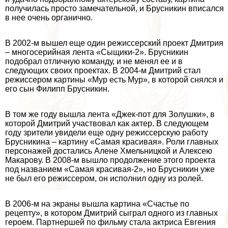
получилась просто замечательной, и Брусникин вписался
в нее очень органично.
В 2002-м вышел еще один режиссерский проект Дмитрия
– многосерийная лента «Сыщики-2». Брусникин
подобрал отличную комaнду, и не менял ее и в
следующих своих проектах. В 2004-м Дмитрий стал
режиссером картины «Мур есть Мур», в которой снялся и
его сын Филипп Брусникин.
В том же году вышла лента «Джек-пот для Золушки», в
которой Дмитрий участвовал как актер. В следующем
году зрители увидели еще одну режиссерскую работу
Брусникина – картину «Самая красивая». Роли главных
персонажей достались Алене Хмельницкой и Алексею
Макарову. В 2008-м вышло продолжение этого проекта
под названием «Самая красивая-2», но Брусникин уже
не был его режиссером, он исполнил одну из ролей.
В 2006-м на экраны вышла картина «Счастье по
рецепту», в котором Дмитрий сыграл одного из главных
героем. Партнершей по фильму стала актриса Евгения