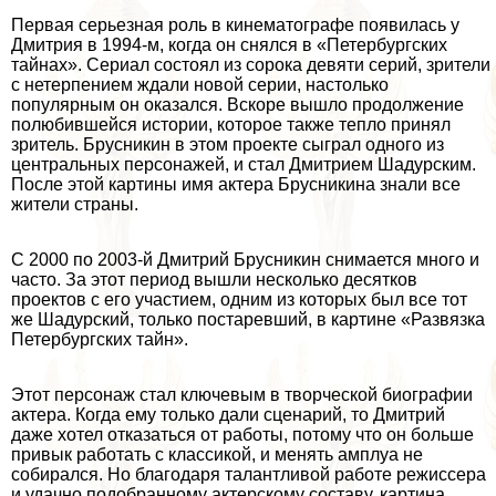
Первая серьезная роль в кинематографе появилась у
Дмитрия в 1994-м, когда он снялся в «Петербургских
тайнах». Сериал состоял из сорока девяти серий, зрители
с нетерпением ждали новой серии, настолько
популярным он оказался. Вскоре вышло продолжение
полюбившейся истории, которое также тепло принял
зритель. Брусникин в этом проекте сыграл одного из
центральных персонажей, и стал Дмитрием Шадурским.
После этой картины имя актера Брусникина знали все
жители страны.
С 2000 по 2003-й Дмитрий Брусникин снимается много и
часто. За этот период вышли несколько десятков
проектов с его участием, одним из которых был все тот
же Шадурский, только постаревший, в картине «Развязка
Петербургских тайн».
Этот персонаж стал ключевым в творческой биографии
актера. Когда ему только дали сценарий, то Дмитрий
даже хотел отказаться от работы, потому что он больше
привык работать с классикой, и менять амплуа не
собирался. Но благодаря талантливой работе режиссера
и удачно подобранному актерскому составу, картина