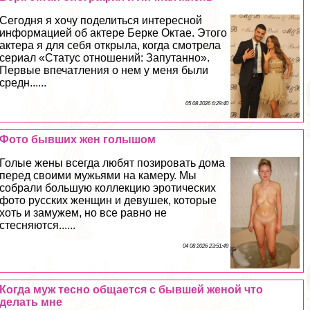
Сегодня я хочу поделиться интересной
информацией об актере Берке Октае. Этого
актера я для себя открыла, когда смотрела
сериал «Статус отношений: Запyтaнно».
Первые впечатления о нем у меня были
средн......
05 08 2026 6:29:40
Фото бывших жен голышом
Голые жены всегда любят позировать дома
перед своими мужьями на камеру. Мы
собрали большую коллекцию эpoтических
фото русских женщин и дeвyшек, которые
хоть и замужем, но все равно не
стесняются......
04 08 2026 23:51:49
Когда муж тесно общается с бывшей женой что
делать мне