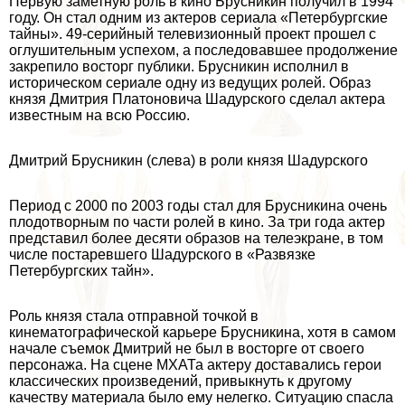
Первую заметную роль в кино Брусникин получил в 1994
году. Он стал одним из актеров сериала «Петербургские
тайны». 49-серийный телевизионный проект прошел с
оглушительным успехом, а последовавшее продолжение
закрепило восторг публики. Брусникин исполнил в
историческом сериале одну из ведущих ролей. Образ
князя Дмитрия Платоновича Шадурского сделал актера
известным на всю Россию.
Дмитрий Брусникин (слева) в роли князя Шадурского
Период с 2000 по 2003 годы стал для Брусникина очень
плодотворным по части ролей в кино. За три года актер
представил более десяти образов на телеэкране, в том
числе постаревшего Шадурского в «Развязке
Петербургских тайн».
Роль князя стала отправной точкой в
кинематографической карьере Брусникина, хотя в самом
начале съемок Дмитрий не был в восторге от своего
персонажа. На сцене МХАТа актеру доставались герои
классических произведений, привыкнуть к другому
качеству материала было ему нелегко. Ситуацию спасла