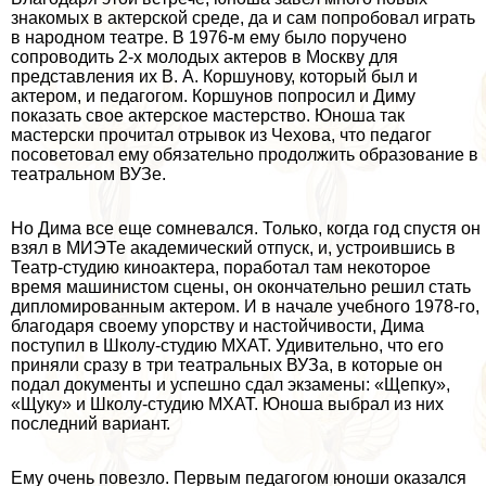
знакомых в актерской среде, да и сам попробовал играть
в народном театре. В 1976-м ему было поручено
сопроводить 2-х молодых актеров в Москву для
представления их В. А. Коршунову, который был и
актером, и педагогом. Коршунов попросил и Диму
показать свое актерское мастерство. Юноша так
мастерски прочитал отрывок из Чехова, что педагог
посоветовал ему обязательно продолжить образование в
театральном ВУЗе.
Но Дима все еще сомневался. Только, когда год спустя он
взял в МИЭТе академический отпуск, и, устроившись в
Театр-студию киноактера, поработал там некоторое
время машинистом сцены, он окончательно решил стать
дипломированным актером. И в начале учебного 1978-го,
благодаря своему упорству и настойчивости, Дима
поступил в Школу-студию МХАТ. Удивительно, что его
приняли сразу в три театральных ВУЗа, в которые он
подал документы и успешно сдал экзамены: «Щепку»,
«Щуку» и Школу-студию МХАТ. Юноша выбрал из них
последний вариант.
Ему очень повезло. Первым педагогом юноши оказался