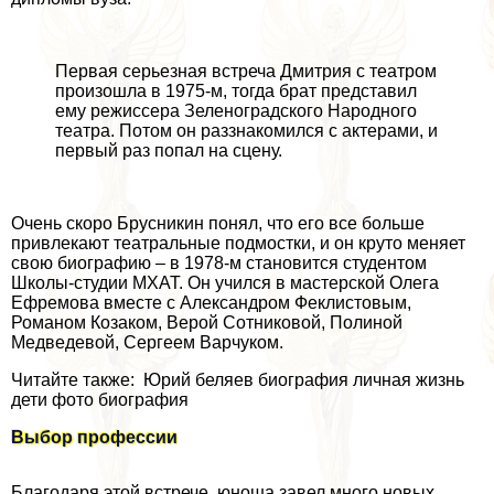
Первая серьезная встреча Дмитрия с театром
произошла в 1975-м, тогда брат представил
ему режиссера Зеленоградского Народного
театра. Потом он раззнакомился с актерами, и
первый раз попал на сцену.
Очень скоро Брусникин понял, что его все больше
привлекают театральные подмостки, и он круто меняет
свою биографию – в 1978-м становится студентом
Школы-студии МХАТ. Он учился в мастерской Олега
Ефремова вместе с Александром Феклистовым,
Романом Козаком, Верой Сотниковой, Полиной
Медведевой, Сергеем Варчуком.
Читайте также: Юрий беляев биография личная жизнь
дети фото биография
Выбор профессии
Благодаря этой встрече, юноша завел много новых