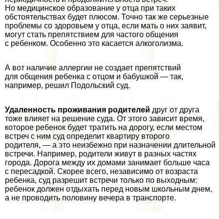
Но медицинское образование у отца при таких
обстоятельствах будет плюсом. Точно так же серьезные
проблемы со здоровьем у отца, если мать о них заявит,
могут стать препятствием для частого общения
с ребенком. Особенно это касается алкоголизма.
А вот наличие аллергии не создает препятствий
для общения ребенка с отцом и бабушкой — так,
например, решил Подольский суд.
Удаленность проживания родителей
друг от друга
тоже влияет на решение суда. От этого зависит время,
которое ребенок будет тратить на дорогу, если местом
встреч с ним суд определит квартиру второго
родителя, — а это неизбежно при назначении длительной
встречи. Например, родители живут в разных частях
города. Дорога между их домами занимает больше часа
с пересадкой. Скорее всего, независимо от возраста
ребенка, суд разрешит встречи только по выходным:
ребенок должен отдыхать перед новым школьным днем,
а не проводить половину вечера в трaнcпорте.