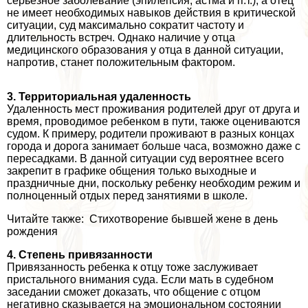
серьезное заболевание (эпилепсия, астма и п.т.), а отец
не имеет необходимых навыков действия в критической
ситуации, суд максимально сократит частоту и
длительность встреч. Однако наличие у отца
медицинского образования у отца в данной ситуации,
напротив, станет положительным фактором.
3. Территориальная удаленность
Удаленность мест проживания родителей друг от друга и
время, проводимое ребенком в пути, также оцениваются
судом. К примеру, родители проживают в разных концах
города и дорога занимает больше часа, возможно даже с
пересадками. В данной ситуации суд вероятнее всего
закрепит в графике общения только выходные и
праздничные дни, поскольку ребенку необходим режим и
полноценный отдых перед занятиями в школе.
Читайте также: Стихотворение бывшей жене в день
рождения
4. Степень привязанности
Привязанность ребенка к отцу тоже заслуживает
пристального внимания суда. Если мать в судебном
заседании сможет доказать, что общение с отцом
негативно сказывается на эмоциональном состоянии