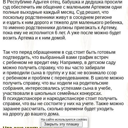
В Республике Адыгея отец, бабушка и дедушка просили
суд обеспечить им общение с маленьким Артемом одни
полные выходные каждый месяц. Суд решил, что
поскольку родственники живут в соседнем регионе
и ездить к ним дорого и тяжело для маленького ребенка,
то именно родственники должны приезжать к Артему,
пока ему не исполнится 6 лет. А уже после можно будет
возить Артема и к ним домой.
Так что перед обращением в суд стоит быть готовым
подтвердить, что выбранный вами график встреч
с ребенком не вредит ему. Например, в детском саду
можно получить справку, что вы часто забирали
и приводили сына в группу и у вас не возникало ссор
с ребенком и проблем с переодеванием. В школе можно
получить справку, что вы ходили на родительские
собрания, интересовались успехами сына в учебе,
участвовали в школьных семейных конкурсах.
В психдиспансере и наркодиспансере стоит получить
справки, что вы не состоите у них на учете. Также можно
заранее рассчитать, сколько времени будет уходить
на дорогу до вашего дома.
На сайте используются cookies
Закрыть эту плашку