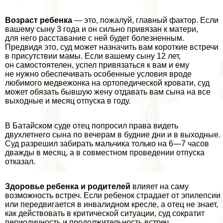
Возраст ребенка
— это, пожалуй, главный фактор. Если
вашему сыну 3 года и он сильно привязан к матери,
для него расставание с ней будет болезненным.
Предвидя это, суд может назначить вам короткие встречи
в присутствии мамы. Если вашему сыну 12 лет,
он самостоятелен, успел привязаться к вам и ему
не нужно обеспечивать особенные условия вроде
любимого медвежонка на ортопедической кровати, суд
может обязать бывшую жену отдавать вам сына на все
выходные и месяц отпуска в году.
В Батайском суде отец попросил права видеть
двухлетнего сына по вечерам в будние дни и в выходные.
Суд разрешил забирать мальчика только на 6—7 часов
дважды в месяц, а в совместном проведении отпуска
отказал.
Здоровье ребенка и родителей
влияет на саму
возможность встреч. Если ребенок страдает от эпилепсии
или передвигается в инвалидном кресле, а отец не знает,
как действовать в критической ситуации, суд сократит
периодичность и продолжительность встреч.