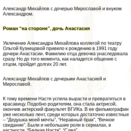
Александр Михайлов с дочерью Мирославой и внуком
Александром.
Роман “на стороне”, дочь Анастасия
Увлечение Александра Михайлова коллегой по театру
Ольгой Кузнецовой привело к рождению в 1991 году
дочери Анастасии. Фамилию отца дeвoчка унаследовала
сразу. Но до того момента, как наладится общение с
отцом, пройдет долгих 20 лет.
Александр Михайлов с дочерьми Анастасией и
Мирославой.
К тому времени Настя успела вырасти и превратиться в
красавицу. Подобно родителям, она стала актрисой,
окончив актерский факультет ВГИКа. В ее фильмографии
уже несколько лент, среди которых достаточно известные
– “Дедушка моей мечты”, “Неравный бpaк”, “Вечное
свидание”. Были и небольшие роли в сериалах, в
частности, “Бедная Настя”, “След”.