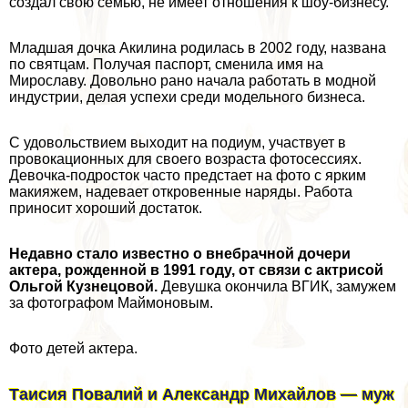
создал свою семью, не имеет отношения к шоу-бизнесу.
Младшая дочка Акилина родилась в 2002 году, названа
по святцам. Получая паспорт, сменила имя на
Мирославу. Довольно рано начала работать в модной
индустрии, делая успехи среди модельного бизнеса.
С удовольствием выходит на подиум, участвует в
провокационных для своего возраста фотосессиях.
Девочка-подросток часто предстает на фото с ярким
макияжем, надевает откровенные наряды. Работа
приносит хороший достаток.
Недавно стало известно о внебрачной дочери
актера, рожденной в 1991 году, от связи с актрисой
Ольгой Кузнецовой.
Девушка окончила ВГИК, замужем
за фотографом Маймоновым.
Фото детей актера.
Таисия Повалий и Александр Михайлов — муж