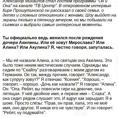
Александр Михайлов стал гостем программы “Он и
Она” на канале “ТВ Центр”. В откровенном интервью
Кире Прошутинской он рассказал о своей семье, о
детях и сложных отношениях с женами. Шоу выйдет на
экраны только в пятницу вечером, но мы побывали на
съемках и выбрали самые интересные моменты.
Ты официально ведь женился после рождения
дочери Акилины. Или её зовут Мирослава? Или
Алина? Или Акулина? Я, честно говоря, запуталась.
– Мы её назвали Алина, а по святцам она Акилина. Это
было тоже неким мистическим случаем. Однажды мы
сидим по “Скайпу” разговариваем с моим другом из
Германии. Он так, между прочим, говорит: “Александр,
как супругу зовут?” Я отвечаю: “Ксения”. “Хорошо, –
говорит, – хорошо. -Дочь как назвали?” Я говорю: “Алина”.
Он: “Опа. Ребят, вы повесили гири на дeвoчке, она
летящая. У неё двойное имя, и первое имя – Слава”. А
она сидит рядом слушает это. И вдруг как зарыдает. Я в
шоке. Просто слёзы: “Прав, он прав, папа, это не моё
имя, оно другое. Я никак его не чувствую”. И он говорит:
“Ребят, ну подумайте”.