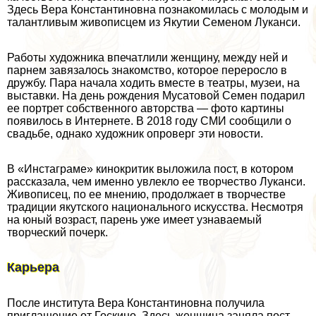
Здесь Вера Константиновна познакомилась с молодым и
талантливым живописцем из Якутии Семеном Луканси.
Работы художника впечатлили женщину, между ней и
парнем завязалось знакомство, которое переросло в
дружбу. Пара начала ходить вместе в театры, музеи, на
выставки. На день рождения Мусатовой Семен подарил
ее портрет собственного авторства — фото картины
появилось в Интернете. В 2018 году СМИ сообщили о
свадьбе, однако художник опроверг эти новости.
В «Инстаграме» кинокритик выложила пост, в котором
рассказала, чем именно увлекло ее творчество Луканси.
Живописец, по ее мнению, продолжает в творчестве
традиции якутского национального искусства. Несмотря
на юный возраст, парень уже имеет узнаваемый
творческий почерк.
Карьера
После института Вера Константиновна получила
приглашение от Госкино. Здесь женщина заняла пост