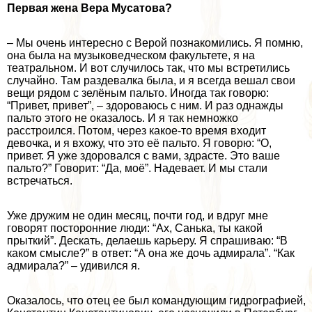
Первая жена Вера Мусатова?
– Мы очень интересно с Верой познакомились. Я помню,
она была на музыковедческом факультете, я на
театральном. И вот случилось так, что мы встретились
случайно. Там раздевалка была, и я всегда вешал свои
вещи рядом с зелёным пальто. Иногда так говорю:
“Привет, привет”, – здороваюсь с ним. И раз однажды
пальто этого не оказалось. И я так немножко
расстроился. Потом, через какое-то время входит
дeвoчка, и я вхожу, что это её пальто. Я говорю: “О,
привет. Я уже здоровался с вами, здрасте. Это ваше
пальто?” Говорит: “Да, моё”. Надевает. И мы стали
встречаться.
Уже дружим не один месяц, почти год, и вдруг мне
говорят посторонние люди: “Ах, Санька, ты какой
прыткий”. Дескать, делаешь карьеру. Я спрашиваю: “В
каком смысле?” в ответ: “А она же дочь адмирала”. “Как
адмирала?” – удивился я.
Оказалось, что отец ее был комaндующим гидрографией,