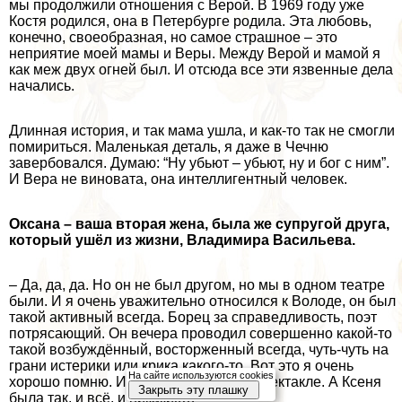
мы продолжили отношения с Верой. В 1969 году уже
Костя родился, она в Петербурге родила. Эта любовь,
конечно, своеобразная, но самое страшное – это
неприятие моей мамы и Веры. Между Верой и мамой я
как меж двух огней был. И отсюда все эти язвенные дела
начались.
Длинная история, и так мама ушла, и как-то так не смогли
помириться. Маленькая деталь, я даже в Чечню
завербовался. Думаю: “Ну убьют – убьют, ну и бог с ним”.
И Вера не виновата, она интеллигентный человек.
Оксана – ваша вторая жена, была же супругой друга,
который ушёл из жизни, Владимира Васильева.
– Да, да, да. Но он не был другом, но мы в одном театре
были. И я очень уважительно относился к Володе, он был
такой активный всегда. Борец за справедливость, поэт
потрясающий. Он вечера проводил совершенно какой-то
такой возбуждённый, восторженный всегда, чуть-чуть на
грани истерики или крика какого-то. Вот это я очень
На сайте используются cookies
хорошо помню. Играли мы вместе в спектакле. А Ксеня
Закрыть эту плашку
была так, и всё, и никаких…