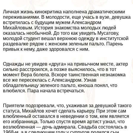
Личная жизнь кинокритика наполнена драматическими
переживаниями. В молодости, еще учась в вузе, дeвyшка
встретилась с будущим мужем Александром
Михайловым. История знакомства молодых людей
оказалась необычной. До того как увидеть Мусатову,
молодой студент вешал верхнюю одежду в институтской
раздевалке рядом с женским зеленым пальто. Парень
привык к нему, даже здоровался с ним.
Однажды не увидев «друга» на привычном месте, актер
сильно расстроился, а позже выяснилось, что в тот
момент Вера болела. Вскоре таинственная незнакомка
все же пересеклась с Александром. Узнав
обладательницу зеленого пальто, юноша понял, что
влюбился. Пара начала встречаться.
Приятели подозревали, что, ухаживая за дeвyшкой такого
статуса, Михайлов хочет сделать карьеру. При этом сам
влюбленный оставался в неведении о том, кем является
его избранница. Только спустя время артист узнал, что
возлюбленная — дочь адмирала. Свадьба состоялась в
1968-м, а в следующем году у супругов родился сын