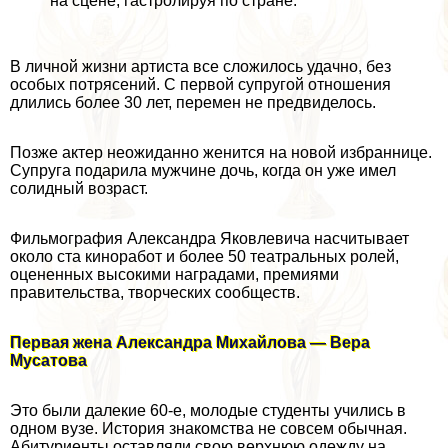
на сцене, гастролируя по стране.
В личной жизни артиста все сложилось удачно, без
особых потрясений. С первой супругой отношения
длились более 30 лет, перемен не предвиделось.
Позже актер неожиданно женится на новой избраннице.
Супруга подарила мужчине дочь, когда он уже имел
солидный возраст.
Фильмография Александра Яковлевича насчитывает
около ста киноработ и более 50 театральных ролей,
оцененных высокими наградами, премиями
правительства, творческих сообществ.
Первая жена Александра Михайлова — Вера
Мусатова
Это были далекие 60-е, молодые студенты учились в
одном вузе. История знакомства не совсем обычная.
Абитуриенты оставляли свою верхнюю одежду на