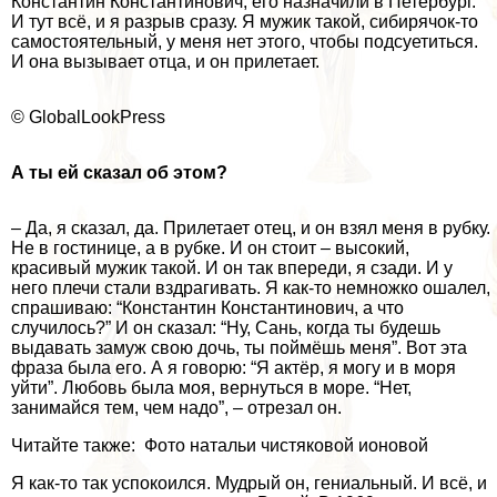
Константин Константинович, его назначили в Петербург.
И тут всё, и я разрыв сразу. Я мужик такой, сибирячок-то
самостоятельный, у меня нет этого, чтобы подсуетиться.
И она вызывает отца, и он прилетает.
© GlobalLookPress
А ты ей сказал об этом?
– Да, я сказал, да. Прилетает отец, и он взял меня в рубку.
Не в гостинице, а в рубке. И он стоит – высокий,
красивый мужик такой. И он так впереди, я сзади. И у
него плечи стали вздрагивать. Я как-то немножко ошалел,
спрашиваю: “Константин Константинович, а что
случилось?” И он сказал: “Ну, Сань, когда ты будешь
выдавать замуж свою дочь, ты поймёшь меня”. Вот эта
фраза была его. А я говорю: “Я актёр, я могу и в моря
уйти”. Любовь была моя, вернуться в море. “Нет,
занимайся тем, чем надо”, – отрезал он.
Читайте также: Фото натальи чистяковой ионовой
Я как-то так успокоился. Мудрый он, гениальный. И всё, и