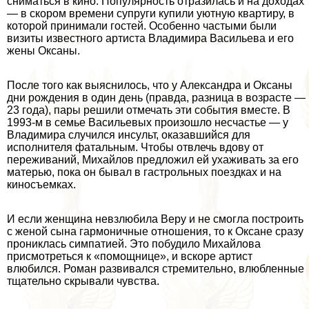
сниматься в кино. Популярность отразилась и на доходах
— в скором времени супруги купили уютную квартиру, в
которой принимали гостей. Особенно частыми были
визиты известного артиста Владимира Васильева и его
жены Оксаны.
После того как выяснилось, что у Александра и Оксаны
дни рождения в один день (правда, разница в возрасте —
23 года), пары решили отмечать эти события вместе. В
1993-м в семье Васильевых произошло несчастье — у
Владимира случился инсульт, оказавшийся для
исполнителя фатальным. Чтобы отвлечь вдову от
переживаний, Михайлов предложил ей ухаживать за его
матерью, пока он бывал в гастрольных поездках и на
киносъемках.
И если женщина невзлюбила Веру и не смогла построить
с женой сына гармоничные отношения, то к Оксане сразу
прониклась симпатией. Это побудило Михайлова
присмотреться к «помощнице», и вскоре артист
влюбился. Роман развивался стремительно, влюбленные
тщательно скрывали чувства.