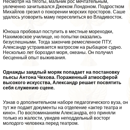
Несмотря на тяготы, мальчик рос мечтательным,
увлеченно зачитывался Джеком Лондоном. Подростком
Михайлов грезил о покорении морских просторов. Саше
удалось уговорить маму переселиться во Владивосток.
Юноша пробовал поступить в местные мореходки,
Нахимовское училище, но попытки оказались
безуспешными. Тогда закончив ремесленное ПТУ,
Александр устраивается матросом на рыбацкое судно.
Несколько лет бороздил моря, океаны. Он получил
бесценный опыт выживания.
Однажды заядлый моряк попадает на постановку
пьесы Антона Чехова. Пораженный атмосферой
высокого искусства, Александр решает посвятить
себя служению сцене.
Узнав о дополнительном наборе педагогического вуза, он
тут же подает документы на отделение «актер театра и
кино». По воспоминаниям Александра, его приняли
только из жалости, увидев неподдельный восторг
молодого человека перед театром.