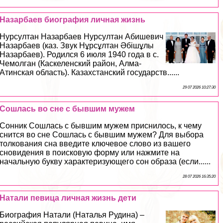
Назарбаев биография личная жизнь
Нурсултан Назарбаев Нурсултан Абишевич
Назарбаев (каз. Звук Нұрсұлтан Әбішұлы
Назарбаев). Родился 6 июля 1940 года в с.
Чемолган (Каскеленский район, Алма-
Атинская область). Казахстанский государств......
29 07 2026 10:27:30
Сошлась во сне с бывшим мужем
Сонник Сошлась с бывшим мужем приснилось, к чему
снится во сне Сошлась с бывшим мужем? Для выбора
толкования сна введите ключевое слово из вашего
сновидения в поисковую форму или нажмите на
начальную букву хаpaктеризующего сон образа (если......
28 07 2026 16:35:20
Натали певица личная жизнь дети
Биография Натали (Наталья Рудина) –