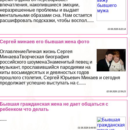
впечатления, накопившиеся эмоции,
неразрешенные проблемы и выдает
ментальными образами сна. Нам остается
расшифровать подсказки, чтобы воспол......
03 08 2026 8:22:14
Сергeй минаев его бывшая жена фото
ОглавлениеЛичная жизнь Сергея
МинаеваТворческая биография
российского шоуменаЗнаменитый певец и
музыкант, прославившийся пародиями на
хиты восьмидесятых и девяностых годов
прошлого столетия, Сергeй Юрьевич Минаев и сегодня
продолжает успешно выступать на с......
02 08 2026 12:59:23
Бывшая гражданская жена не дает общаться с
ребенком что делать
......
01 08 2026 8:44:56