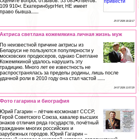
Оцените вопрос отзывов: 53 083•ответов:
109 910•г. ЕкатеринбургНет, НЕ имеет
право бывша......
25 07 2026 18:32:17
Актриса светлана кожемякина личная жизнь муж
По неизвестной причине актрисы из
Беларуси не пользуются популярности у
московских продюсеров, однако Светлане
Кожемякиной удалось нарушить эту
традицию. Много лет ее известность не
распространялась за пределы родины, лишь после
удачной роли в 2010 году она стал частой ......
24 07 2026 13:57:29
Фото гагарина и биография
Юрий Гагарин – лётчик-космонавт СССР,
Герой Советского Союза, кавалер высших
знаков отличия ряда государств, почётный
гражданин многих российских и
зарубежных городов. Юрий Гагарин –