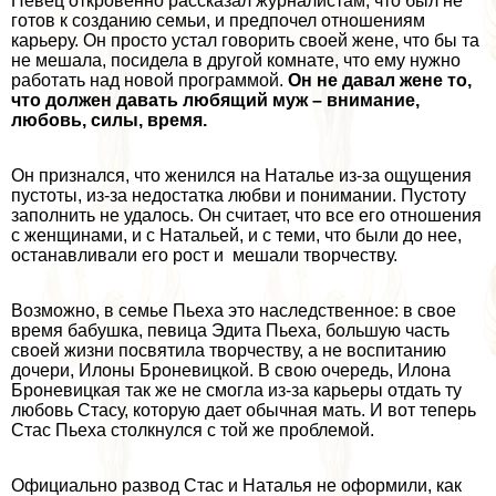
Певец откровенно рассказал журналистам, что был не
готов к созданию семьи, и предпочел отношениям
карьеру. Он просто устал говорить своей жене, что бы та
не мешала, посидела в другой комнате, что ему нужно
работать над новой программой.
Он не давал жене то,
что должен давать любящий муж – внимание,
любовь, силы, время.
Он признался, что женился на Наталье из-за ощущения
пустоты, из-за недостатка любви и понимании. Пустоту
заполнить не удалось. Он считает, что все его отношения
с женщинами, и с Натальей, и с теми, что были до нее,
останавливали его рост и мешали творчеству.
Возможно, в семье Пьеха это наследственное: в свое
время бабушка, певица Эдита Пьеха, большую часть
своей жизни посвятила творчеству, а не воспитанию
дочери, Илоны Броневицкой. В свою очередь, Илона
Броневицкая так же не смогла из-за карьеры отдать ту
любовь Стасу, которую дает обычная мать. И вот теперь
Стас Пьеха столкнулся с той же проблемой.
Официально развод Стас и Наталья не оформили, как