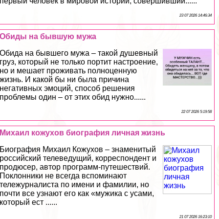
первый человек в мировой истории, совершивший......
23 07 2026 14:46:34
Обиды на бывшую мужа
Обида на бывшего мужа – такой душевный
груз, который не только портит настроение,
но и мешает проживать полноценную
жизнь. И какой бы ни была причина
негативных эмоций, способ решения
проблемы один – от этих обид нужно......
22 07 2026 5:19:58
Михаил кожухов биография личная жизнь
Биография Михаил Кожухов – знаменитый
российский телеведущий, корреспондент и
продюсер, автор программ-путешествий.
Поклонники не всегда вспоминают
тележурналиста по имени и фамилии, но
почти все узнают его как «мужика с усами,
который ест ......
21 07 2026 16:23:10