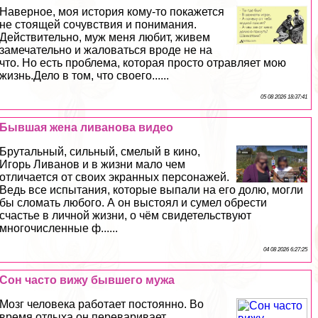
Наверное, моя история кому-то покажется
не стоящей сочувствия и понимания.
Действительно, муж меня любит, живем
замечательно и жаловаться вроде не на
что. Но есть проблема, которая просто отравляет мою
жизнь.Дело в том, что своего......
05 08 2026 18:37:41
Бывшая жена ливанова видео
Брутальный, сильный, смелый в кино,
Игорь Ливанов и в жизни мало чем
отличается от своих экранных персонажей.
Ведь все испытания, которые выпали на его долю, могли
бы сломать любого. А он выстоял и сумел обрести
счастье в личной жизни, о чём свидетельствуют
многочисленные ф......
04 08 2026 6:27:25
Сон часто вижу бывшего мужа
Мозг человека работает постоянно. Во
время отдыха он переваривает