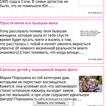
1985 года в Сочи. В семье артистов не
было, что не помешало Юл......
16 07 2026 6:11:12
Прости меня его бывшая жена
Хочу рассказать почему твоя бывшая
женщина, которая ушла от тебя спустя
время будет кусать локти и жалеть о том,
что рассталась с тобой и начнёт умолять вернуться
обратно (И немного жизненной реальности моего
знакомого).Стоит понимать, что когда женщи......
15 07 2026 9:58:59
Сколько детей у порошиной марии фото
Мария Порошина из той категории дам,
которыми не перестают восхищаться.
Кажется, она успевает все, что запланирует:
строит успешную карьеру, выходит замуж,
растит малышей, и при этом сохраняет идеальную
фигуру! Порошина одна из немногих успеш......
На сайте используются cookies
Закрыть эту плашку