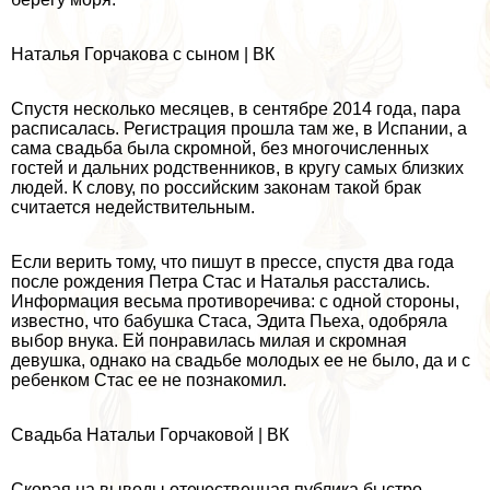
Наталья Горчакова с сыном | ВК
Спустя несколько месяцев, в сентябре 2014 года, пара
расписалась. Регистрация прошла там же, в Испании, а
сама свадьба была скромной, без многочисленных
гостей и дальних родственников, в кругу самых близких
людей. К слову, по российским законам такой бpaк
считается недействительным.
Если верить тому, что пишут в прессе, спустя два года
после рождения Петра Стас и Наталья расстались.
Информация весьма противоречива: с одной стороны,
известно, что бабушка Стаса, Эдита Пьеха, одобряла
выбор внука. Ей понравилась милая и скромная
дeвyшка, однако на свадьбе молодых ее не было, да и с
ребенком Стас ее не познакомил.
Свадьба Натальи Горчаковой | ВК
Скорая на выводы отечественная публика быстро