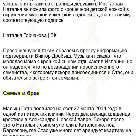
узнала опять-таки со страницы дeвyшки в Инстаграм.
Наталья выложила фото с крошечной детской ножкой в
окружении мужской и женской ладоней, сделав к снимку
соответствующую подпись.
Наталья Горчакова | ВК
Просочившуюся таким образом в прессу информацию
подтвердил и Виктор Дробыш. Музыкант сказал, что
молодая мама с крошкой-сыном отдыхают в Испании, но
он надеется, что по возвращении новоиспеченного
семейства, к которому вскоре присоединился и Стас, они
обязательно встретятся семьями.
Семья и бpaк
Малыш Петр появился на свет 22 марта 2014 года в
одной из питерских клиник. Через два месяца младенца
крестили в Александро-Невской лавре. Вскоре после
этого Наталья с сыном улетели в Каталонию, под
Барселону, где Стас уже много лет арендует квартиру на
берегу моря.