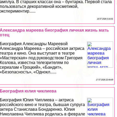
амплуа. В старших классах она – бунтарка. Первой стала
пользоваться декоративной косметикой,
экспериментир......
18 07 2026 0:16:41
Александра мареева биография личная жизнь мать
отец
Биография Александры Мареевой
Александра Мареева – российская актриса
театра и кино. Она выступает в театре
«Мастерская» под руководством Григория
Козлова, известна телезрителям по
сериалам «Троцкий», «Бандит»,
«Безопасность», «Однокл......
17 07 2026 22:44:49
Биография юлия чиклиева
Биография Юлия Чиплиева – актриса
российского кино и театра, бывшая супруга
актера Станислава Бондаренко. Юлия
Николаевна Чиплиева родилась в феврале