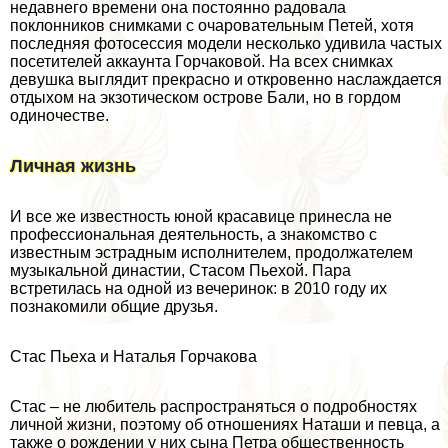
недавнего времени она постоянно радовала
поклонников снимками с очаровательным Петей, хотя
последняя фотосессия модели несколько удивила частых
посетителей аккаунта Горчаковой. На всех снимках
дeвyшка выглядит прекрасно и откровенно наслаждается
отдыхом на экзотическом острове Бали, но в гордом
одиночестве.
Личная жизнь
И все же известность юной красавице принесла не
профессиональная деятельность, а знакомство с
известным эстрадным исполнителем, продолжателем
музыкальной династии, Стасом Пьехой. Пара
встретилась на одной из вечеринок: в 2010 году их
познакомили общие друзья.
Стас Пьеха и Наталья Горчакова
Стас – не любитель распространяться о подробностях
личной жизни, поэтому об отношениях Наташи и певца, а
также о рождении у них сына Петра общественность