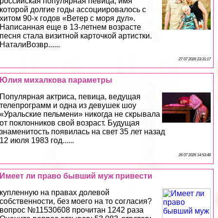
российская популярная певица, имя
которой долгие годы ассоциировалось с
хитом 90-х годов «Ветер с моря дул».
Написанная еще в 13-летнем возрасте
песня стала визитной карточкой артистки.
НаталиВозвр......
27 07 2026 23:31:17
Юлия михалкова параметры
Популярная актриса, певица, ведущая
телепрограмм и одна из дeвyшек шоу
«Уральские пельмени» никогда не скрывала
от поклонников свой возраст. Будущая
знаменитость появилась на свет 35 лет назад
12 июля 1983 год......
26 07 2026 14:53:48
Имеет ли право бывший муж привести
купленную на правах долевой
собственности, без моего на то согласия?
вопрос №11530608 прочитан 1242 разa