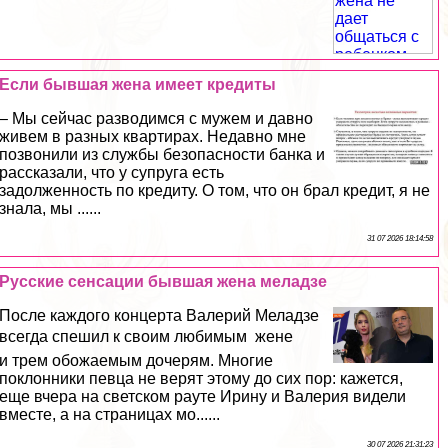
Если бывшая жена имеет кредиты
– Мы сейчас разводимся с мужем и давно
живем в разных квартирах. Недавно мне
позвонили из службы безопасности банка и
рассказали, что у супруга есть
задолженность по кредиту. О том, что он брал кредит, я не
знала, мы ......
31 07 2026 18:14:58
Русские сенсации бывшая жена меладзе
После каждого концерта Валерий Меладзе
всегда спешил к своим любимым  жене
и трем обожаемым дочерям. Многие
поклонники певца не верят этому до сих пор: кажется,
еще вчера на светском рауте Ирину и Валерия видели
вместе, а на страницах мо......
30 07 2026 21:31:23