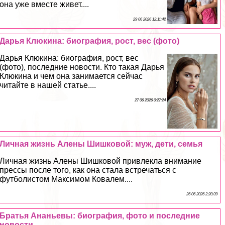
она уже вместе живет....
29 06 2026 12:11:42
Дарья Клюкина: биография, рост, вес (фото)
Дарья Клюкина: биография, рост, вес
(фото), последние новости. Кто такая Дарья
Клюкина и чем она занимается сейчас
читайте в нашей статье....
27 06 2026 0:27:24
Личная жизнь Алены Шишковой: муж, дети, семья
Личная жизнь Алены Шишковой привлекла внимание
прессы после того, как она стала встречаться с
футболистом Максимом Ковалем....
26 06 2026 2:20:39
Братья Ананьевы: биография, фото и последние
новости