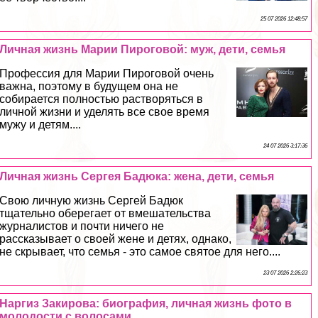
25 07 2026 12:48:57
Личная жизнь Марии Пироговой: муж, дети, семья
Профессия для Марии Пироговой очень
важна, поэтому в будущем она не
собирается полностью растворяться в
личной жизни и уделять все свое время
мужу и детям....
24 07 2026 3:17:36
Личная жизнь Сергея Бадюка: жена, дети, семья
Свою личную жизнь Сергeй Бадюк
тщательно оберегает от вмешательства
журналистов и почти ничего не
рассказывает о своей жене и детях, однако,
не скрывает, что семья - это самое святое для него....
23 07 2026 2:26:23
Наргиз Закирова: биография, личная жизнь фото в
молодости с волосами