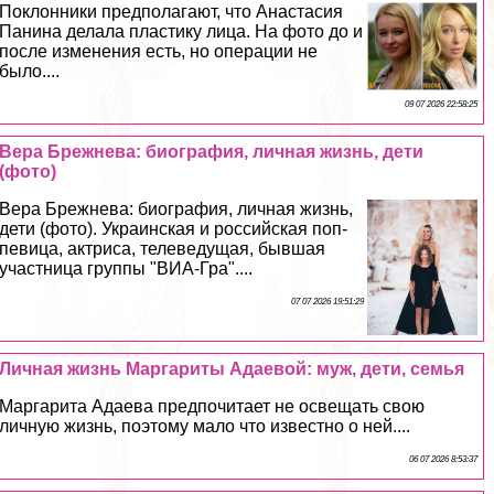
Поклонники предполагают, что Анастасия
Панина делала пластику лица. На фото до и
после изменения есть, но операции не
было....
09 07 2026 22:58:25
Вера Брежнева: биография, личная жизнь, дети
(фото)
Вера Брежнева: биография, личная жизнь,
дети (фото). Украинская и российская поп-
певица, актриса, телеведущая, бывшая
участница группы "ВИА-Гра"....
07 07 2026 19:51:29
Личная жизнь Маргариты Адаевой: муж, дети, семья
Маргарита Адаева предпочитает не освещать свою
личную жизнь, поэтому мало что известно о ней....
06 07 2026 8:53:37