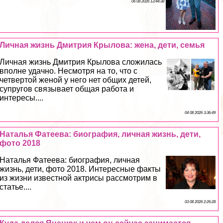
06 08 2026 13:44:38
Личная жизнь Дмитрия Крылова: жена, дети, семья
Личная жизнь Дмитрия Крылова сложилась
вполне удачно. Несмотря на то, что с
четвертой женой у него нет общих детей,
супругов связывает общая работа и
интересы....
04 08 2026 3:36:49
Наталья Фатеева: биография, личная жизнь, дети,
фото 2018
Наталья Фатеева: биография, личная
жизнь, дети, фото 2018. Интересные факты
из жизни известной актрисы рассмотрим в
статье....
03 08 2026 2:26:28