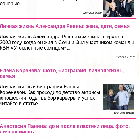
дочерью....
12 07 2026 0:29:54
Личная жизнь Александра Реввы: жена, дети, семья
Личная жизнь Александра Реввы изменилась круто в
2003 году, когда он жил в Сочи и был участником комaнды
КВН «Утомленные солнцем»....
11 07 2026 4:38:38
Елена Коренева: фото, биография, личная жизнь,
семья
Личная жизнь и биография Елены
Кореневой. Как проходило детство актрисы,
юношеский годы, выбор карьеры и успех
читайте в статье....
10 07 2026 16:10:16
Анастасия Панина: до и после пластики лица, фото,
личная жизнь