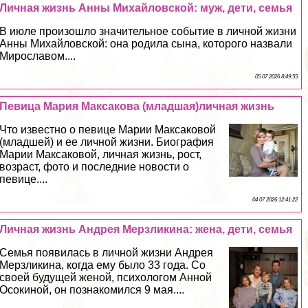
Личная жизнь Анны Михайловской: муж, дети, семья
В июле произошло значительное событие в личной жизни
Анны Михайловской: она родила сына, которого назвали
Мирославом....
05 07 2026 8:49:55
Певица Мария Максакова (младшая)личная жизнь
Что известно о певице Марии Максаковой
(младшей) и ее личной жизни. Биография
Марии Максаковой, личная жизнь, рост,
возраст, фото и последние новости о
певице....
04 07 2026 12:41:22
Личная жизнь Андрея Мерзликина: жена, дети, семья
Семья появилась в личной жизни Андрея
Мерзликина, когда ему было 33 года. Со
своей будущей женой, психологом Анной
Осокиной, он познакомился 9 мая....