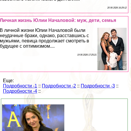
20 06 2026 16:29:12
Личная жизнь Юлии Началовой: муж, дети, семья
В личной жизни Юлии Началовой были
неудачные бpaки, однако, расставшись с
мужьями, певица продолжает смотреть в
будущее с оптимизмом....
19 06 2026 17:25:21
Еще:
Подробности -1
::
Подробности -2
::
Подробности -3
::
Подробности -4
::