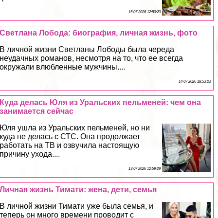
15 07 2026 12:50:20
Светлана Лобода: биография, личная жизнь, фото
В личной жизни Светланы Лободы была череда
неудачных романов, несмотря на то, что ее всегда
окружали влюбленные мужчины....
14 07 2026 18:53:23
Куда делась Юля из Уральских пельменей: чем она
занимается сейчас
Юля ушла из Уральских пельменей, но ни
куда не делась с СТС. Она продолжает
работать на ТВ и озвучила настоящую
причину ухода....
13 07 2026 12:59:29
Личная жизнь Тимати: жена, дети, семья
В личной жизни Тимати уже была семья, и
теперь он много времени проводит с