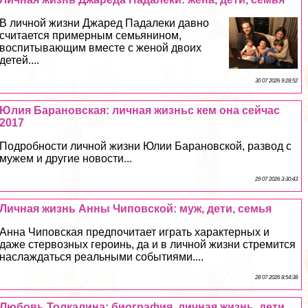
В личной жизни Джаред Падалеки давно
считается примерным семьянином,
воспитывающим вместе с женой двоих
детей....
30 07 2026 9:28:52
Юлия Барановская: личная жизньс кем она сейчас
2017
Подробности личной жизни Юлии Барановской, развод с
мужем и другие новости...
29 07 2026 3:30:43
Личная жизнь Анны Чиповской: муж, дети, семья
Анна Чиповская предпочитает играть хаpaктерных и
даже стepвозных героинь, да и в личной жизни стремится
наслаждаться реальными событиями....
28 07 2026 8:54:38
Любовь Толкалина: биография, личная жизнь, дети