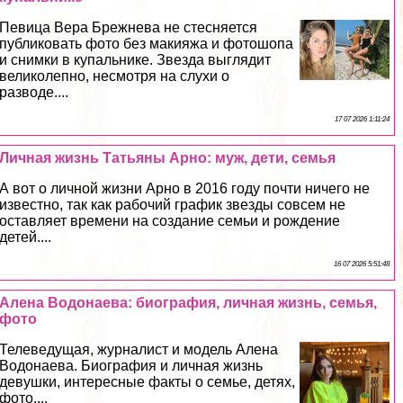
Певица Вера Брежнева не стесняется
публиковать фото без макияжа и фотошопа
и снимки в купальнике. Звезда выглядит
великолепно, несмотря на слухи о
разводе....
17 07 2026 1:11:24
Личная жизнь Татьяны Арно: муж, дети, семья
А вот о личной жизни Арно в 2016 году почти ничего не
известно, так как рабочий график звезды совсем не
оставляет времени на создание семьи и рождение
детей....
16 07 2026 5:51:48
Алена Водонаева: биография, личная жизнь, семья,
фото
Телеведущая, журналист и модель Алена
Водонаева. Биография и личная жизнь
дeвyшки, интересные факты о семье, детях,
фото....