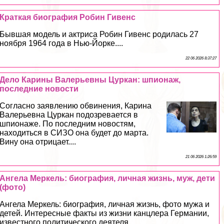
Краткая биография Робин Гивенс
Бывшая модель и актриса Робин Гивенс родилась 27
ноября 1964 года в Нью-Йорке....
22 06 2026 8:37:27
Дело Карины Валерьевны Цуркан: шпионаж,
последние новости
Согласно заявлению обвинения, Карина
Валерьевна Цуркан подозревается в
шпионаже. По последним новостям,
находиться в СИЗО она будет до марта.
Вину она отрицает....
21 06 2026 1:26:59
Ангела Меркель: биография, личная жизнь, муж, дети
(фото)
Ангела Меркель: биография, личная жизнь, фото мужа и
детей. Интересные факты из жизни канцлера Германии,
известного политического деятеля....