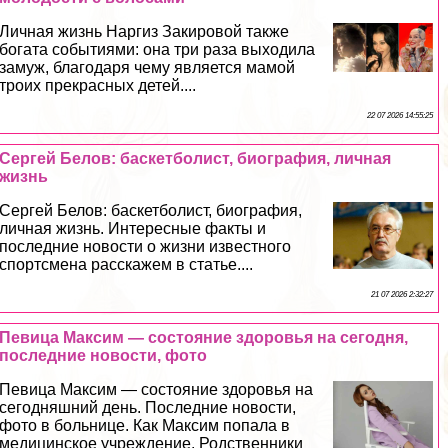
Личная жизнь Наргиз Закировой также
богата событиями: она три раза выходила
замуж, благодаря чему является мамой
троих прекрасных детей....
22 07 2026 14:55:25
Сергeй Белов: баскетболист, биография, личная
жизнь
Сергeй Белов: баскетболист, биография,
личная жизнь. Интересные факты и
последние новости о жизни известного
спортсмена расскажем в статье....
21 07 2026 2:32:27
Певица Максим — состояние здоровья на сегодня,
последние новости, фото
Певица Максим — состояние здоровья на
сегодняшний день. Последние новости,
фото в больнице. Как Максим попала в
медицинское учреждение. Родственники