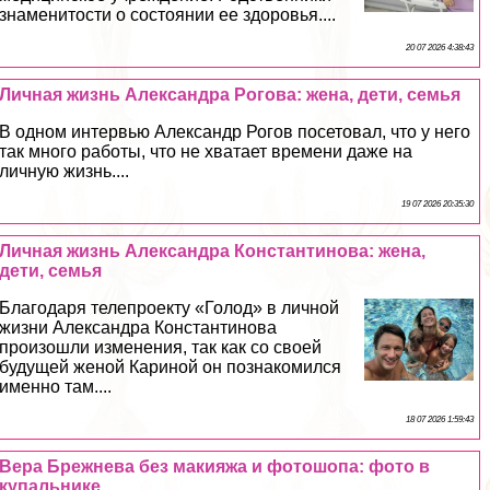
знаменитости о состоянии ее здоровья....
20 07 2026 4:38:43
Личная жизнь Александра Рогова: жена, дети, семья
В одном интервью Александр Рогов посетовал, что у него
так много работы, что не хватает времени даже на
личную жизнь....
19 07 2026 20:35:30
Личная жизнь Александра Константинова: жена,
дети, семья
Благодаря телепроекту «Голод» в личной
жизни Александра Константинова
произошли изменения, так как со своей
будущей женой Кариной он познакомился
именно там....
18 07 2026 1:59:43
Вера Брежнева без макияжа и фотошопа: фото в
купальнике