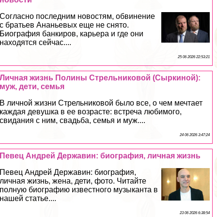
Согласно последним новостям, обвинение
с братьев Ананьевых еще не снято.
Биография банкиров, карьера и где они
находятся сейчас....
25 06 2026 22:53:21
Личная жизнь Полины Стрельниковой (Сыркиной):
муж, дети, семья
В личной жизни Стрельниковой было все, о чем мечтает
каждая дeвyшка в ее возрасте: встреча любимого,
свидания с ним, свадьба, семья и муж....
24 06 2026 3:47:24
Певец Андрей Державин: биография, личная жизнь
Певец Андрей Державин: биография,
личная жизнь, жена, дети, фото. Читайте
полную биографию известного музыканта в
нашей статье....
23 06 2026 6:38:54