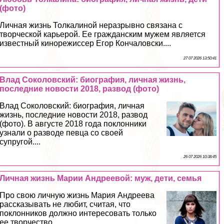
(фото)
Личная жизнь Толкалиной неразрывно связана с
творческой карьерой. Ее гражданским мужем является
известный кинорежиссер Егор Кончаловски....
27 07 2026 13:50:41
Влад Соколовский: биография, личная жизнь,
последние новости 2018, развод (фото)
Влад Соколовский: биография, личная
жизнь, последние новости 2018, развод
(фото). В августе 2018 года поклонники
узнали о разводе певца со своей
супругой....
26 07 2026 10:38:45
Личная жизнь Марии Андреевой: муж, дети, семья
Про свою личную жизнь Мария Андреева
рассказывать не любит, считая, что
поклонников должно интересовать только
ее творчество....