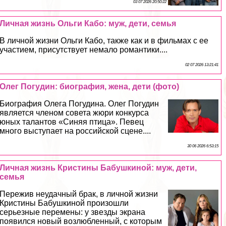
03 07 2026 20:50:22
Личная жизнь Ольги Кабо: муж, дети, семья
В личной жизни Ольги Кабо, также как и в фильмах с ее
участием, присутствует немало романтики....
02 07 2026 13:21:41
Олег Погудин: биография, жена, дети (фото)
Биография Олега Погудина. Олег Погудин
является члeном совета жюри конкурса
юных талантов «Синяя птица». Певец
много выступает на российской сцене....
30 06 2026 6:53:15
Личная жизнь Кристины Бабушкиной: муж, дети,
семья
Пережив неудачный бpaк, в личной жизни
Кристины Бабушкиной произошли
серьезные перемены: у звезды экрана
появился новый возлюбленный, с которым