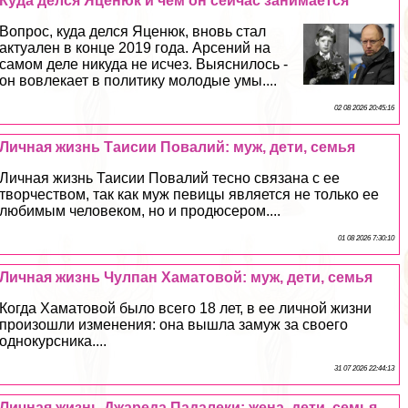
Куда делся Яценюк и чем он сейчас занимается
Вопрос, куда делся Яценюк, вновь стал
актуален в конце 2019 года. Арсений на
самом деле никуда не исчез. Выяснилось -
он вовлекает в политику молодые умы....
02 08 2026 20:45:16
Личная жизнь Таисии Повалий: муж, дети, семья
Личная жизнь Таисии Повалий тесно связана с ее
творчеством, так как муж певицы является не только ее
любимым человеком, но и продюсером....
01 08 2026 7:30:10
Личная жизнь Чулпан Хаматовой: муж, дети, семья
Когда Хаматовой было всего 18 лет, в ее личной жизни
произошли изменения: она вышла замуж за своего
однокурсника....
31 07 2026 22:44:13
Личная жизнь Джареда Падалеки: жена, дети, семья