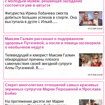
с молодым мужем, решающее заседание
состоится уже в августе
Фигуристка Ирина Лобачева смогла
добиться больших успехов в спорте. Она
выступала в дуэте с Ильей......
07 07 2026 5:45:50
Максим Галкин рассказал о подорванном
здоровье Пугачевой, а после и певица заговорила
о необычном недуге
Телеведущий и юморист Максим Галкин
обнародовал причины плохого
самочувствия своей звездной супруги
Аллы Пугачевой. В......
04 07 2026 3:23:18
Секрет многолетних отношений самых красивых
экранных супругов Марии Порошиной и Ярослава
Бойко
На протяжении десяти лет Мария