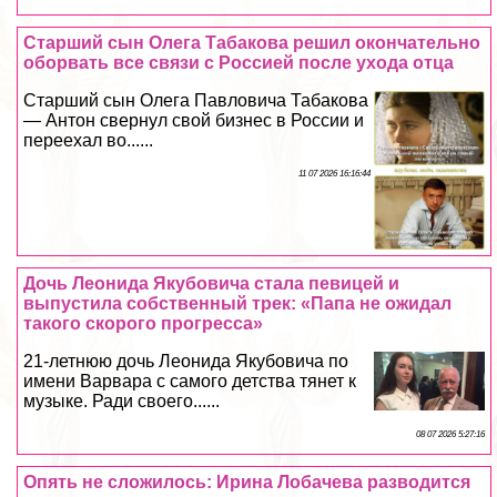
Старший сын Олега Табакова решил окончательно
оборвать все связи с Россией после ухода отца
Старший сын Олега Павловича Табакова
— Антон свернул свой бизнес в России и
переехал во......
11 07 2026 16:16:44
Дочь Леонида Якубовича стала певицей и
выпустила собственный трек: «Папа не ожидал
такого скорого прогресса»
21-летнюю дочь Леонида Якубовича по
имени Варвара с самого детства тянет к
музыке. Ради своего......
08 07 2026 5:27:16
Опять не сложилось: Ирина Лобачева разводится