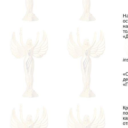
На
ос
на
то
«Д
in
«О
де
«П
Кр
по
ка
от