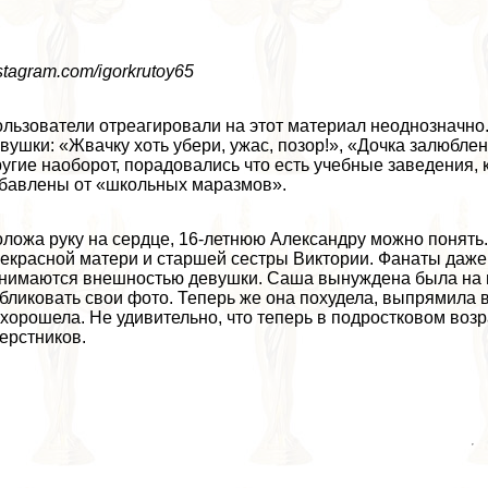
stagram.com/igorkrutoy65
льзователи отреагировали на этот материал неоднозначно.
вyшки: «Жвачку хоть убери, ужас, позор!», «Дочка залюбле
угие наоборот, порадовались что есть учебные заведения, 
бавлены от «школьных маразмов».
ложа руку на сердце, 16-летнюю Александру можно понять.
екрасной матери и старшей сестры Виктории. Фанаты даже не
нимаются внешностью дeвyшки. Саша вынуждена была на в
бликовать свои фото. Теперь же она похудела, выпрямила 
хорошела. Не удивительно, что теперь в подростковом возр
ерстников.