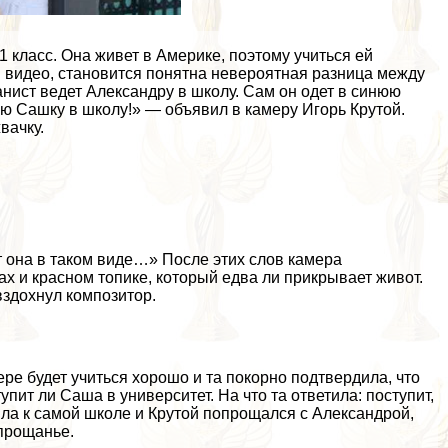
1 класс. Она живет в Америке, поэтому учиться ей
м видео, становится понятна невероятная разница между
анист ведет Александру в школу. Сам он одет в синюю
ою Сашку в школу!» — объявил в камеру Игорь Крутой.
вачку.
т она в таком виде…» После этих слов камера
х и красном топике, который едва ли прикрывает живот.
вздохнул композитор.
ере будет учиться хорошо и та покорно подтвердила, что
пит ли Саша в университет. На что та ответила: поступит,
шла к самой школе и Крутой попрощался с Александрой,
 прощанье.