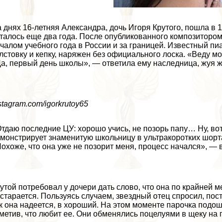
 днях 16-летняя Александра, дочь Игоря Крутого, пошла в 1
талось еще два года. После опубликованного композиторо
чалом учебного года в России и за границей. Известный пи
лстовку и кепку, наряжен без официального лоска. «Веду м
а, первый день школы», — ответила ему наследница, жуя ж
stagram.com/igorkrutoy65
тдаю последние ЦУ: хорошо учись, не позорь папу… Ну, во
монстрирует знаменитую школьницу в ультpaкоротких шорта
охоже, что она уже не позорит меня, процесс начался», — 
утой потребовал у дочери дать слово, что она по крайней м
старается. Пользуясь случаем, звездный отец спросил, посту
к она надеется, в хороший. На этом моменте парочка подо
метив, что любит ее. Они обменялись поцелуями в щеку на