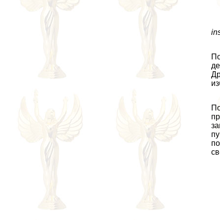
in
По
дe
Др
из
По
пр
за
пу
по
св