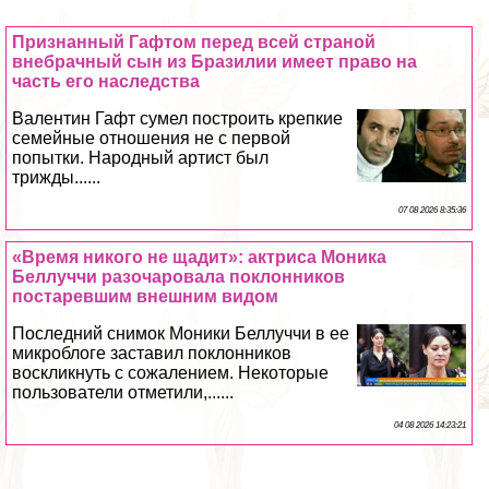
Признанный Гафтом перед всей страной
внебрачный сын из Бразилии имеет право на
часть его наследства
Валентин Гафт сумел построить крепкие
семейные отношения не с первой
попытки. Народный артист был
трижды......
07 08 2026 8:35:36
«Время никого не щадит»: актриса Моника
Беллуччи разочаровала поклонников
постаревшим внешним видом
Последний снимок Моники Беллуччи в ее
микроблоге заставил поклонников
воскликнуть с сожалением. Некоторые
пользователи отметили,......
04 08 2026 14:23:21