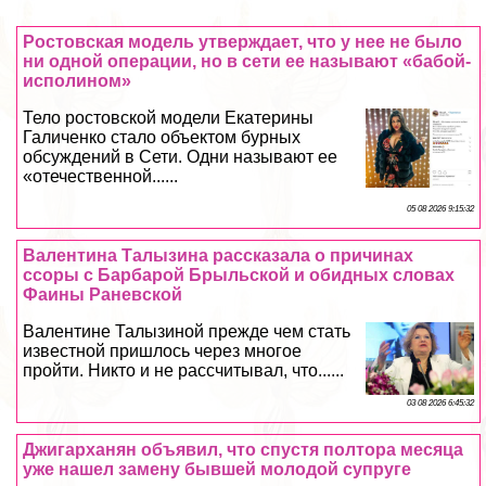
Ростовская модель утверждает, что у нее не было
ни одной операции, но в сети ее называют «бабой-
исполином»
Тело ростовской модели Екатерины
Галиченко стало объектом бурных
обсуждений в Сети. Одни называют ее
«отечественной......
05 08 2026 9:15:32
Валентина Талызина рассказала о причинах
ссоры с Барбарой Брыльской и обидных словах
Фаины Раневской
Валентине Талызиной прежде чем стать
известной пришлось через многое
пройти. Никто и не рассчитывал, что......
03 08 2026 6:45:32
Джигарханян объявил, что спустя полтора месяца
уже нашел замену бывшей молодой супруге