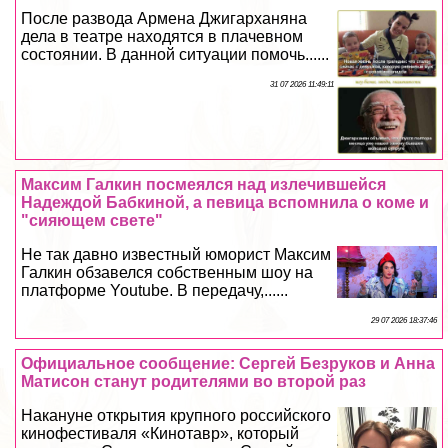
После развода Армена Джигарханяна
дела в театре находятся в плачевном
состоянии. В данной ситуации помочь......
31 07 2026 11:49:11
Максим Галкин посмеялся над излечившейся
Надеждой Бабкиной, а певица вспомнила о коме и
"сияющем свете"
Не так давно известный юморист Максим
Галкин обзавелся собственным шоу на
платформе Youtube. В передачу,......
29 07 2026 18:37:46
Официальное сообщение: Сергeй Безруков и Анна
Матисон станут родителями во второй раз
Накануне открытия крупного российского
кинофестиваля «Кинотавр», который