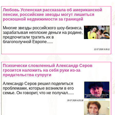
Любовь Успенская рассказала об американской
пенсии, российские звезды могут лишиться
роскошной недвижимости за границей
Многие звезды российского шоу-бизнеса,
заpaбатывая неплохие деньги на родине,
предпочитали тратить их в
благополучной Европе......
12 07 2026 9:39:11
Психически сломленный Александр Серов
грозится наложить на себя руки из-за
предательства супруги
Александр Серов решил поделиться
проблемами, которые возникли в его
семье. Он говорит, что не получал......
09 07 2026 4:25:38