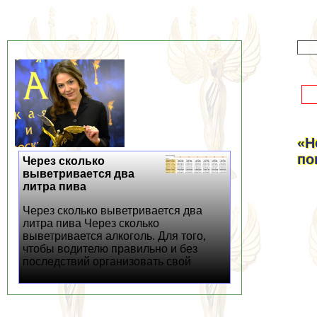
«Н
по
Через сколько
выветривается два
литра пива
Через сколько выветривается два
литра пива Через сколько
выветривается алкоголь. Для того,
чтобы водителю правильно и без
последствий организовать свой