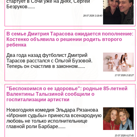
стартует в Сочи уже на днях, Сергeй
Безруков......
28 07 2026 3:18:40
В семье Дмитрия Тарасова ожидается пополнение:
Костенко объявила о решении родить второго
ребенка
Два года назад футболист Дмитрий
Тарасов расстался с Ольгой Бузовой.
Теперь он счастлив в законном......
17 07 2026 2:32:27
"Беспокоимся о ее здоровье": родные 85-летней
Валентины Талызиной сообщили о
госпитализации артистки
Новогодняя комедия Эльдара Рязанова
«Ирония судьбы» принесла всенародную
любовь не только исполнительнице
главной роли Барбаре......
15 07 2026 6:27:45