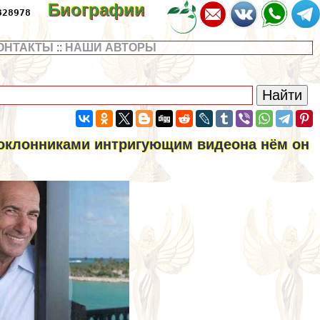
Биографии
328978
ОНТАКТЫ
::
НАШИ АВТОРЫ
 поклонниками интригующим видеона нём он