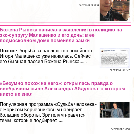
09 07 2026 23:20:36
Божена Рынска написала заявления в полицию на
экс-супругу Малашенко и его дочь: в ее
подмосковном доме поменяли замки
Похоже, борьба за наследство покойного
Игоря Малашенко уже началась. Сейчас
его бывшая пассия Божена Рынска......
08 07 2026 19:21:47
«Безумно похож на него»: открылась правда о
внебрачном сыне Александра Абдулова, о котором
никто не знал
Популярная программа «Судьба человека»
с Борисом Корчевниковым набирает
большие обороты. Зрителям нравятся
темы, которые подбирает......
04 07 2026 2:13:56