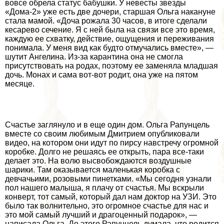
вовсе обрела статус бабушки. У невесты звезды
«Дома-2» уже есть две дочери, старшая Ольга накануне
стала мамой. «Доча рожала 30 часов, в итоге сделали
кесарево сечение. Я с ней была на связи все это время,
каждую ее схватку, действие, ощущения и переживания
понимала. У меня вид как будто отмучались вместе», —
шутит Ангелина. Из-за карантина она не смогла
присутствовать на родах, поэтому ее заменяла младшая
дочь. Монах и сама вот-вот родит, она уже на пятом
месяце.
Счастье заглянуло и в еще один дом. Ольга Рапунцель
вместе со своим любимым Дмитрием опубликовали
видео, на котором они идут по пирсу навстречу огромной
коробке. Долго не решаясь ее открыть, пара все-таки
делает это. На волю высвобождаются воздушные
шарики. Там оказывается маленькая коробка с
девчачьими, розовыми пинетками. «Мы сегодня узнали
пол нашего малыша, я плачу от счастья. Мы вскрыли
конверт, тот самый, который дал нам доктор на УЗИ. Это
было так волнительно, это огромное счастье для нас и
это мой самый лучший и драгоценный подарок», —
написала Ольга. До этого Рапунцель думала, что родится