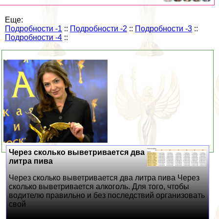
Еще:
Подробности -1
::
Подробности -2
::
Подробности -3
::
Подробности -4
::
Через сколько выветривается два
литра пива
Через сколько выветривается два литра пива Через
сколько выветривается алкоголь. Для того, чтобы
водителю правильно и без последствий организовать
свой