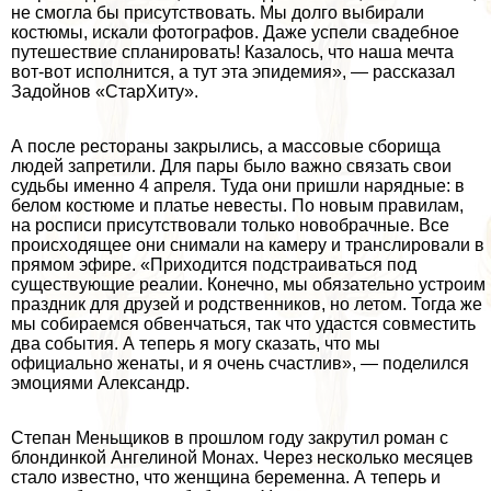
не смогла бы присутствовать. Мы долго выбирали
костюмы, искали фотографов. Даже успели свадебное
путешествие спланировать! Казалось, что наша мечта
вот-вот исполнится, а тут эта эпидемия», — рассказал
Задойнов
«СтарХиту».
А после рестораны закрылись, а массовые сборища
людей запретили. Для пары было важно связать свои
судьбы именно 4 апреля. Туда они пришли нарядные: в
белом костюме и платье невесты. По новым правилам,
на росписи присутствовали только новобрачные. Все
происходящее они снимали на камеру и трaнcлировали в
прямом эфире. «Приходится подстраиваться под
существующие реалии. Конечно, мы обязательно устроим
праздник для друзей и родственников, но летом. Тогда же
мы собираемся обвенчаться, так что удастся совместить
два события. А теперь я могу сказать, что мы
официально женаты, и я очень счастлив», — поделился
эмоциями Александр.
Степан Меньщиков в прошлом году закрутил роман с
блондинкой Ангелиной Монах. Через несколько месяцев
стало известно, что женщина беременна. А теперь и