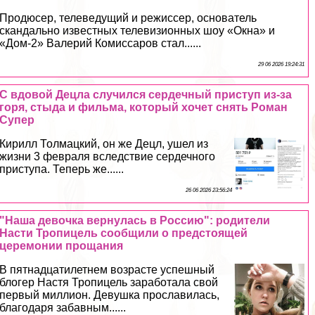
Продюсер, телеведущий и режиссер, основатель
скандально известных телевизионных шоу «Окна» и
«Дом-2» Валерий Комиссаров стал......
29 06 2026 19:24:31
С вдовой Децла случился сердечный приступ из-за
горя, стыда и фильма, который хочет снять Роман
Супер
Кирилл Толмацкий, он же Децл, ушел из
жизни 3 февраля вследствие сердечного
приступа. Теперь же......
26 06 2026 23:56:24
"Наша дeвoчка вернулась в Россию": родители
Насти Тропицель сообщили о предстоящей
церемонии прощания
В пятнадцатилетнем возрасте успешный
блогер Настя Тропицель заработала свой
первый миллион. Девушка прославилась,
благодаря забавным......