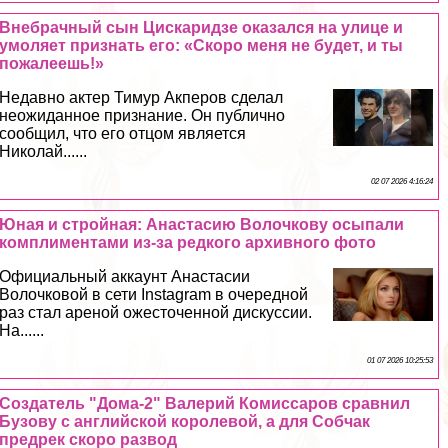
Внебрачный сын Цискаридзе оказался на улице и
умоляет признать его: «Скоро меня не будет, и ты
пожалеешь!»
Недавно актер Тимур Акперов сделал
неожиданное признание. Он публично
сообщил, что его отцом является
Николай......
02 07 2026 4:16:24
Юная и стройная: Анастасию Волочкову осыпали
комплиментами из-за редкого архивного фото
Официальный аккаунт Анастасии
Волочковой в сети Instagram в очередной
раз стал ареной ожесточенной дискуссии.
На......
01 07 2026 10:25:53
Создатель "Дома-2" Валерий Комиссаров сравнил
Бузову с английской королевой, а для Собчак
предрек скоро развод