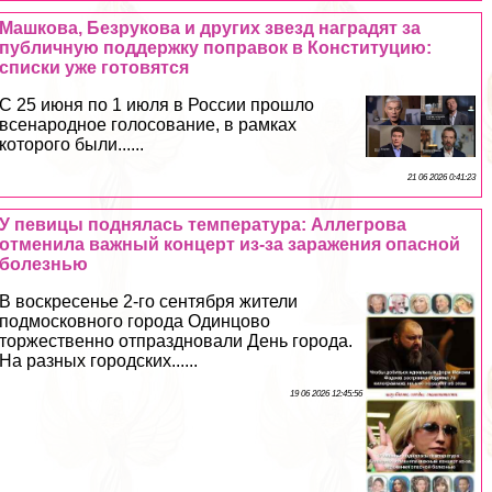
Машкова, Безрукова и других звезд наградят за
публичную поддержку поправок в Конституцию:
списки уже готовятся
С 25 июня по 1 июля в России прошло
всенародное голосование, в рамках
которого были......
21 06 2026 0:41:23
У певицы поднялась температура: Аллегрова
отменила важный концерт из-за заражения опасной
болезнью
В воскресенье 2-го сентября жители
подмосковного города Одинцово
торжественно отпраздновали День города.
На разных городских......
19 06 2026 12:45:56