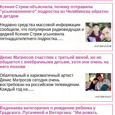
Ксения Стриж объяснила, почему отправила
"усыновленного" подростка из Челябинска обратно
в детдом
Недавно средства массовой информации
сообщили, что популярная радиоведущая и
диджей Ксения Стриж усыновила
пятнадцатилетнего подростка......
15 07 2026 21:23:38
Денис Матросов счастлив с третьей женой, но не
общается с внебрачными детьми, хотя они очень на
него похожи
Обаятельный и харизматичный артист
Денис Матросов сегодня очень
востребован на российском телевидении.
Каждый год на......
14 07 2026 5:51:27
Водонаева категорично о рождении ребенка у
Градского, Пугачевой и Виторгана: "Им рожать