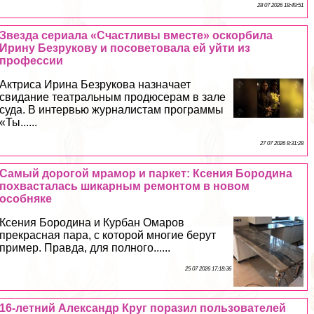
28 07 2026 18:49:51
Звезда сериала «Счастливы вместе» оскорбила
Ирину Безрукову и посоветовала ей уйти из
профессии
Актриса Ирина Безрукова назначает
свидание театральным продюсерам в зале
суда. В интервью журналистам программы
«Ты......
27 07 2026 8:31:28
Самый дорогой мрамор и паркет: Ксения Бородина
похвасталась шикарным ремонтом в новом
особняке
Ксения Бородина и Курбан Омаров
прекрасная пара, с которой многие берут
пример. Правда, для полного......
25 07 2026 17:18:36
16-летний Александр Круг поразил пользователей