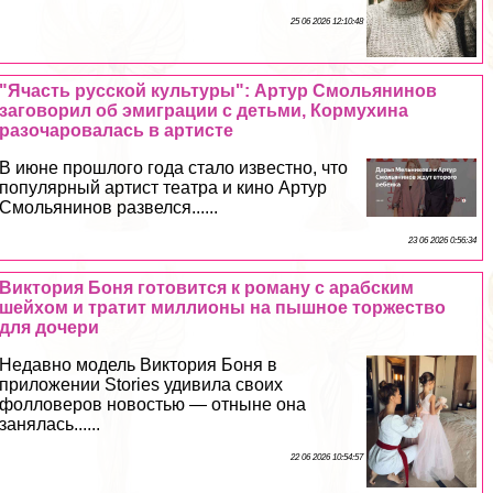
25 06 2026 12:10:48
"Ячасть русской культуры": Артур Смольянинов
заговорил об эмиграции с детьми, Кормухина
разочаровалась в артисте
В июне прошлого года стало известно, что
популярный артист театра и кино Артур
Смольянинов развелся......
23 06 2026 0:56:34
Виктория Боня готовится к роману с арабским
шейхом и тратит миллионы на пышное торжество
для дочери
Недавно модель Виктория Боня в
приложении Stories удивила своих
фолловеров новостью — отныне она
занялась......
22 06 2026 10:54:57