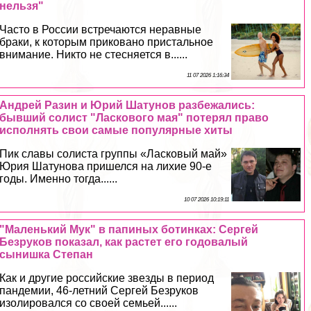
нельзя"
Часто в России встречаются неравные
бpaки, к которым приковано пристальное
внимание. Никто не стесняется в......
11 07 2026 1:16:34
Андрей Разин и Юрий Шатунов разбежались:
бывший солист "Ласкового мая" потерял право
исполнять свои самые популярные хиты
Пик славы солиста группы «Ласковый май»
Юрия Шатунова пришелся на лихие 90-е
годы. Именно тогда......
10 07 2026 10:19:11
"Маленький Мук" в папиных ботинках: Сергeй
Безруков показал, как растет его годовалый
сынишка Степан
Как и другие российские звезды в период
пандемии, 46-летний Сергeй Безруков
изолировался со своей семьей......