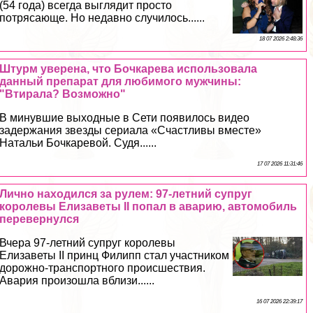
(54 года) всегда выглядит просто
потрясающе. Но недавно случилось......
18 07 2026 2:48:36
Штурм уверена, что Бочкарева использовала
данный препарат для любимого мужчины:
"Втирала? Возможно"
В минувшие выходные в Сети появилось видео
задержания звезды сериала «Счастливы вместе»
Натальи Бочкаревой. Судя......
17 07 2026 11:31:46
Лично находился за рулем: 97-летний супруг
королевы Елизаветы II попал в аварию, автомобиль
перевернулся
Вчера 97-летний супруг королевы
Елизаветы II принц Филипп стал участником
дорожно-трaнcпортного происшествия.
Авария произошла вблизи......
16 07 2026 22:39:17