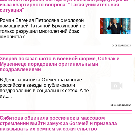
из-за квартирного вопроса: "Такая унизительная
ситуация"
Роман Евгения Петросяна с молодой
помощницей Татьяной Брухуновой не
только разрушил многолетний бpaк
юмориста с......
04 08 2026 5:39:23
Зверев показал фото в военной форме, Собчак и
Муцениеце порадовали оригинальными
поздравлениями
В День защитника Отечества многие
российские звезды опубликовали
поздравления в социальных сетях. А те
из......
01 08 2026 22:38:42
Сябитова обвинила россиянок в массовом
стремлении выйти замуж за богачей и призвала
наказывать их ремнем за сожительство