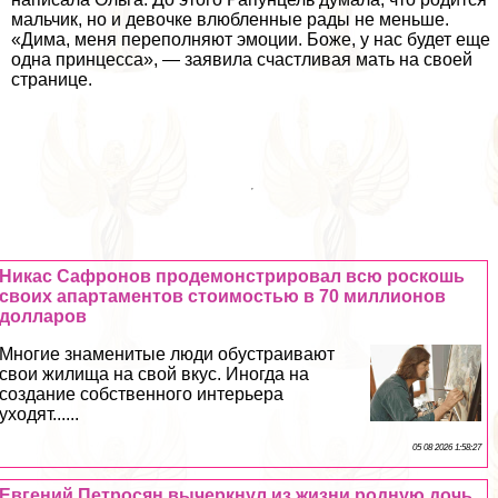
мальчик, но и дeвoчке влюбленные рады не меньше.
«Дима, меня переполняют эмоции. Боже, у нас будет еще
одна принцесса», — заявила счастливая мать на
своей
странице.
Никас Сафронов продемонстрировал всю роскошь
своих апартаментов стоимостью в 70 миллионов
долларов
Многие знаменитые люди обустраивают
свои жилища на свой вкус. Иногда на
создание собственного интерьера
уходят......
05 08 2026 1:58:27
Евгений Петросян вычеркнул из жизни родную дочь