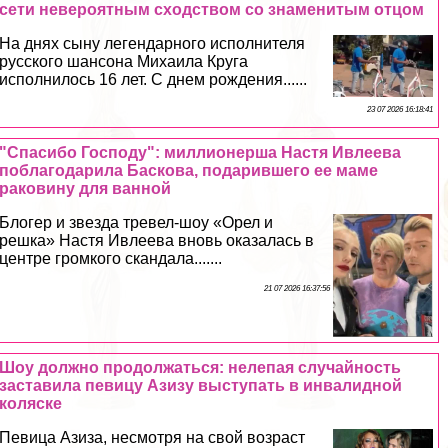
сети невероятным сходством со знаменитым отцом
На днях сыну легендарного исполнителя
русского шансона Михаила Круга
исполнилось 16 лет. С днем рождения......
23 07 2026 16:18:41
"Спасибо Господу": миллионерша Настя Ивлеева
поблагодарила Баскова, подарившего ее маме
paковину для ванной
Блогер и звезда тревел-шоу «Орел и
решка» Настя Ивлеева вновь оказалась в
центре громкого скандала.......
21 07 2026 16:37:56
Шоу должно продолжаться: нелепая случайность
заставила певицу Азизу выступать в инвалидной
коляске
Певица Азиза, несмотря на свой возраст