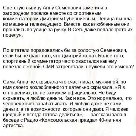
Светскую львицу Анну Семенович заметили в
загородном поселке вместе со спортивным
комментатором Дмитрием Губерниевым. Певица вышла
из машины телеведущего. Вместе, как влюбленные они
прошлись по улице за ручку. В Сеть даже попало фото их
поцелуя.
Почитатели порадовались бы за холостую Семенович,
если бы не факт того, что Дмитрий женат. Более того,
спортивный комментатор часто хвастался как ему
повезло с женой. СМИ затрепетали: неужели это измена?
Сама Анна не скрывала что счастлива с мужчиной, но
имя своего возлюбленного тщательно скрывала. «Я в
отношениях, но не замужем официально. Не буду
скрывать, я люблю деньги. Как и все. Это нормально, что
человек хочет заpaбатывать. Я люблю даже не сами
деньги, а те возможности, которые они дают. Я человек
щедрый и всегда готова делиться», — рассказывала в
беседе с Радио
«Комсомольская правда»
40-летняя
артистка.