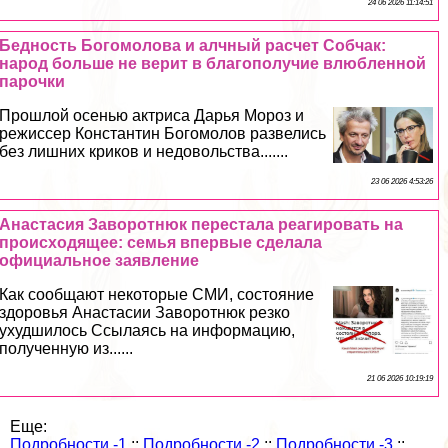
24 06 2026 11:14:51
Бедность Богомолова и алчный расчет Собчак:
народ больше не верит в благополучие влюбленной
парочки
Прошлой осенью актриса Дарья Мороз и
режиссер Константин Богомолов развелись
без лишних криков и недовольства.......
23 06 2026 4:53:26
Анастасия Заворотнюк перестала реагировать на
происходящее: семья впервые сделала
официальное заявление
Как сообщают некоторые СМИ, состояние
здоровья Анастасии Заворотнюк резко
ухудшилось Ссылаясь на информацию,
полученную из......
21 06 2026 10:19:19
Еще:
Подробности -1
::
Подробности -2
::
Подробности -3
::