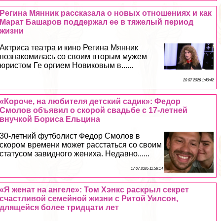
Регина Мянник рассказала о новых отношениях и как
Марат Башаров поддержал ее в тяжелый период
жизни
Актриса театра и кино Регина Мянник
познакомилась со своим вторым мужем
юристом Ге opгием Новиковым в......
20 07 2026 1:40:42
«Короче, на любителя детский садик»: Федор
Смолов объявил о скорой свадьбе с 17-летней
внучкой Бориса Ельцина
30-летний футболист Федор Смолов в
скором времени может расстаться со своим
статусом завидного жениха. Недавно......
17 07 2026 11:58:14
«Я женат на ангеле»: Том Хэнкс раскрыл секрет
счастливой семейной жизни с Ритой Уилсон,
длящейся более тридцати лет