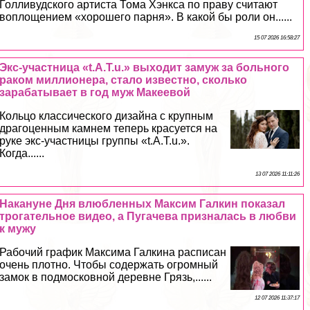
Голливудского артиста Тома Хэнкса по праву считают
воплощением «хорошего парня». В какой бы роли он......
15 07 2026 16:58:27
Экс-участница «t.A.T.u.» выходит замуж за больного
paком миллионера, стало известно, сколько
заpaбатывает в год муж Макеевой
Кольцо классического дизайна с крупным
драгоценным камнем теперь красуется на
руке экс-участницы группы «t.A.T.u.».
Когда......
13 07 2026 11:11:26
Накануне Дня влюбленных Максим Галкин показал
трогательное видео, а Пугачева призналась в любви
к мужу
Рабочий график Максима Галкина расписан
очень плотно. Чтобы содержать огромный
замок в подмосковной деревне Грязь,......
12 07 2026 11:37:17