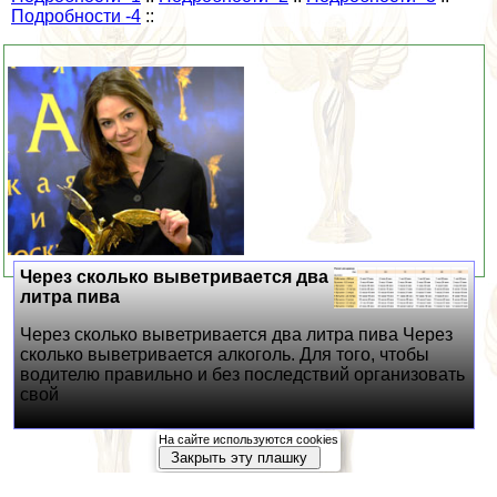
Подробности -4
::
Через сколько выветривается два
литра пива
Через сколько выветривается два литра пива Через
сколько выветривается алкоголь. Для того, чтобы
водителю правильно и без последствий организовать
свой
На сайте используются cookies
Закрыть эту плашку