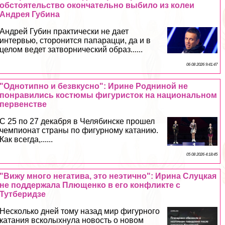
обстоятельство окончательно выбило из колеи
Андрея Губина
Андрей Губин пpaктически не дает
интервью, сторонится папарацци, да и в
целом ведет затворнический образ......
06 08 2026 9:41:47
"Однотипно и безвкусно": Ирине Родниной не
понравились костюмы фигуристок на национальном
первенстве
С 25 по 27 декабря в Челябинске прошел
чемпионат страны по фигурному катанию.
Как всегда,......
05 08 2026 4:18:45
"Вижу много негатива, это неэтично": Ирина Слуцкая
не поддержала Плющенко в его конфликте с
Тутберидзе
Несколько дней тому назад мир фигурного
катания всколыхнула новость о новом