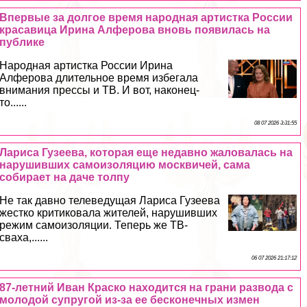
Впервые за долгое время народная артистка России
красавица Ирина Алферова вновь появилась на
публике
Народная артистка России Ирина
Алферова длительное время избегала
внимания прессы и ТВ. И вот, наконец-
то......
08 07 2026 3:31:55
Лариса Гузеева, которая еще недавно жаловалась на
нарушивших самоизоляцию москвичей, сама
собирает на даче толпу
Не так давно телеведущая Лариса Гузеева
жестко критиковала жителей, нарушивших
режим самоизоляции. Теперь же ТВ-
сваха,......
06 07 2026 21:17:12
87-летний Иван Краско находится на грани развода с
молодой супругой из-за ее бесконечных измен