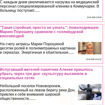
С каждым днем увеличивается нагрузка на медицинский
персонал специализированной клиники в Коммунарке. В
больницу поступает......
26 06 2026 2:55:45
"Такая стройная, просто не узнать": помолодевшую
Марию Порошину сравнили с голливудской
кинозвездой
На счету актрисы Марии Порошиной
десятки ролей в полнометражных картинах
и сериалах. Энергичная и обаятельная......
25 06 2026 23:12:22
Испугавший жителей памятник Аленке пришлось
убрать через три дня: скульптуру высмеяли в
социальных сетях
Небольшой поселок Нововоронеж,
расположенный на левом берегу реки Дон,
привлек к себе внимание широкой
общественности.......