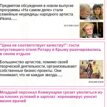
Предметом обсуждения в новом выпуске
программы «На самом деле» стали
семейные неурядицы народного артиста
Ивана......
02 07 2026 3:19:37
"Цена не соответствует качеству!": гости
опустевшего отеля Ротару в Крыму разочаровались
в своем отдыхе
Большинство артистов, помимо своей
творческой деятельности, организовывают
собственные бизнес-проекты. Они
понимают, что не каждая звезда......
28 06 2026 0:34:54
Младший персонал Коммунарки грозит уволиться из-
за плохих условий и зарплат: коронавирус уносит
жизни врачей