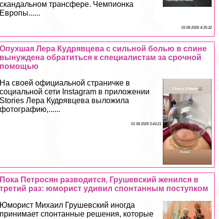
скандальном трaнcфере. Чемпионка
Европы......
03 08 2026 4:35:32
Опухшая Лера Кудрявцева с сильной болью в спине
вынуждена обратиться к специалистам за срочной
помощью
На своей официальной страничке в
социальной сети Instagram в приложении
Stories Лера Кудрявцева выложила
фотографию,......
01 08 2026 5:43:21
Пока Петросян разводится, Грушевский женился в
третий раз: юморист удивил спонтанным поступком
Юморист Михаил Грушевский иногда
принимает спонтанные решения, которые