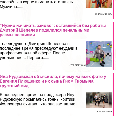
способны в корне изменить его жизнь.
Мужчина......
29 07 2026 12:59:34
"Нужно начинать заново": оставшийся без работы
Дмитрий Шепелев поделился печальными
размышлениями
Телеведущего Дмитрия Шепелева в
последнее время преследуют неудачи в
профессиональной сфере. После
увольнения с Первого......
27 07 2026 5:44:20
Яна Рудковская объяснила, почему на всех фото у
Евгения Плющенко и их сына Гном Гномыча
грустный вид
В последнее время на продюсера Яну
Рудковскую посыпались тонны критики.
Фолловеры считают, что она заставляет......
26 07 2026 8:36:15