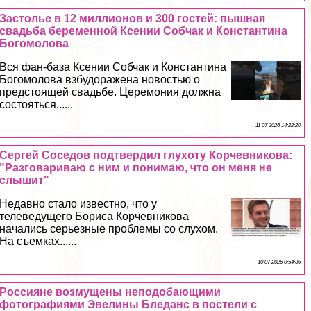
Застолье в 12 миллионов и 300 гостей: пышная
свадьба беременной Ксении Собчак и Константина
Богомолова
Вся фан-база Ксении Собчак и Константина
Богомолова взбудоражена новостью о
предстоящей свадьбе. Церемония должна
состояться......
11 07 2026 14:22:20
Сергeй Соседов подтвердил глухоту Корчевникова:
"Разговариваю с ним и понимаю, что он меня не
слышит"
Недавно стало известно, что у
телеведущего Бориса Корчевникова
начались серьезные проблемы со слухом.
На съемках......
10 07 2026 0:54:36
Россияне возмущены неподобающими
фотографиями Эвелины Бледанс в постели с