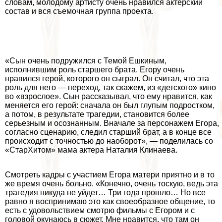
словам, молодому артисту очень нравился актерский
состав и вся съемочная группа проекта.
«Сын очень подружился с Темой Ешкиным,
исполнившим роль старшего брата. Егору очень
нравился герой, которого он сыграл. Он считал, что эта
роль для него — переход, так скажем, из «детского» кино
во «взрослое». Сын рассказывал, что ему нравится, как
меняется его герой: сначала он был глупым подростком,
а потом, в результате трагедии, становится более
серьезным и осознанным. Вначале за персонажем Егора,
согласно сценарию, следил старший брат, а в конце все
происходит с точностью до наоборот», — поделилась со
«СтарХитом»
мама актера Наталия Клинаева.
Смотреть кадры с участием Егора матери приятно и в то
же время очень больно. «Конечно, очень тоскую, ведь эта
трагедия никуда не уйдет… Три года прошло… Но все
равно я воспринимаю это как своеобразное общение, то
есть с удовольствием смотрю фильмы с Егором и с
головой окунаюсь в сюжет. Мне нравится, что там он