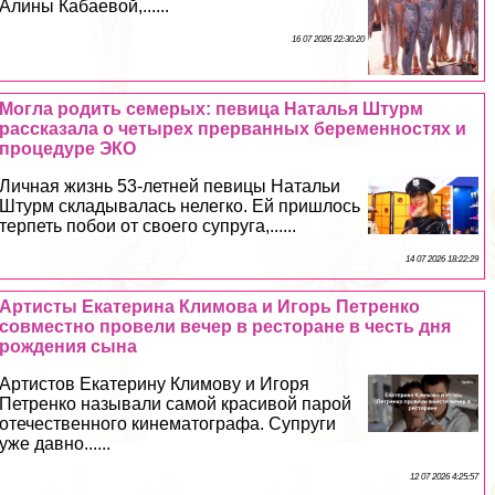
Алины Кабаевой,......
16 07 2026 22:30:20
Могла родить семерых: певица Наталья Штурм
рассказала о четырех прерванных беременностях и
процедуре ЭКО
Личная жизнь 53-летней певицы Натальи
Штурм складывалась нелегко. Ей пришлось
терпеть побои от своего супруга,......
14 07 2026 18:22:29
Артисты Екатерина Климова и Игорь Петренко
совместно провели вечер в ресторане в честь дня
рождения сына
Артистов Екатерину Климову и Игоря
Петренко называли самой красивой парой
отечественного кинематографа. Супруги
уже давно......
12 07 2026 4:25:57