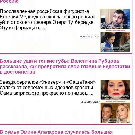
Россию
Прославленная российская фигуристка
Евгения Медведева окончательно решила
уйти от своего тренера Этери Тутберидзе.
Эту информацию......
27 07 2026 21:58:53
Большие уши и тонкие губы: Валентина Рубцова
рассказала, как превратила свои главные недостатки
в достоинства
Звезда сериалов «Универ» и «СашаТаня»
далека от современных идеалов красоты.
Сама актриса это прекрасно понимает......
26 07 2026 6:22:53
В семье Эмина Агаларова случилась большая