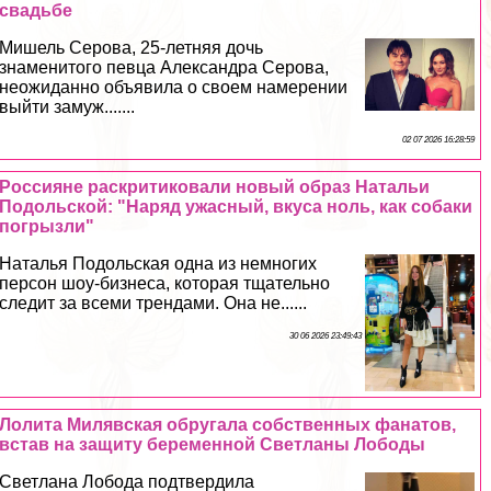
свадьбе
Мишель Серова, 25-летняя дочь
знаменитого певца Александра Серова,
неожиданно объявила о своем намерении
выйти замуж.......
02 07 2026 16:28:59
Россияне раскритиковали новый образ Натальи
Подольской: "Наряд ужасный, вкуса ноль, как собаки
погрызли"
Наталья Подольская одна из немногих
персон шоу-бизнеса, которая тщательно
следит за всеми трендами. Она не......
30 06 2026 23:49:43
Лолита Милявская обругала собственных фанатов,
встав на защиту беременной Светланы Лободы
Светлана Лобода подтвердила