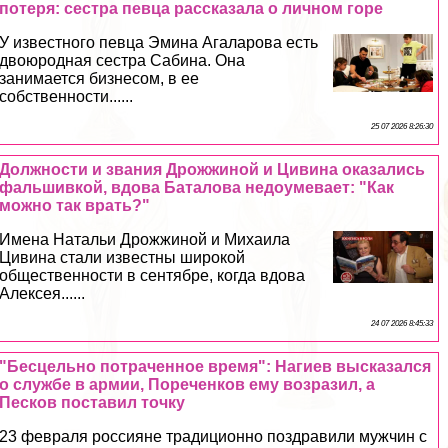
потеря: сестра певца рассказала о личном горе
У известного певца Эмина Агаларова есть
двоюродная сестра Сабина. Она
занимается бизнесом, в ее
собственности......
25 07 2026 8:26:30
Должности и звания Дрожжиной и Цивина оказались
фальшивкой, вдова Баталова недоумевает: "Как
можно так врать?"
Имена Натальи Дрожжиной и Михаила
Цивина стали известны широкой
общественности в сентябре, когда вдова
Алексея......
24 07 2026 8:45:33
"Бесцельно потраченное время": Нагиев высказался
о службе в армии, Пореченков ему возразил, а
Песков поставил точку
23 февраля россияне традиционно поздравили мужчин с