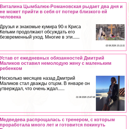
Виталина Цымбалюк-Романовская рыдает два дня и
не может прийти в себя от потери близкого ей
человека
Друзья и знакомые кумира 90-х Криса
Кельми продолжают обсуждать его
безвременный уход. Многие в эти......
02 08 2026 15:13:31
Устав от ежедневных обязанностей Дмитрий
Маликов оставил немолодую жену с маленьким
ребенком
Несколько месяцев назад Дмитрий
Маликов стал дважды отцом. В январе он
утверждал, что очень ждал......
01 08 2026 15:47:48
Медведева распрощалась с тренером, с которым
проработала много лет и готовится покинуть