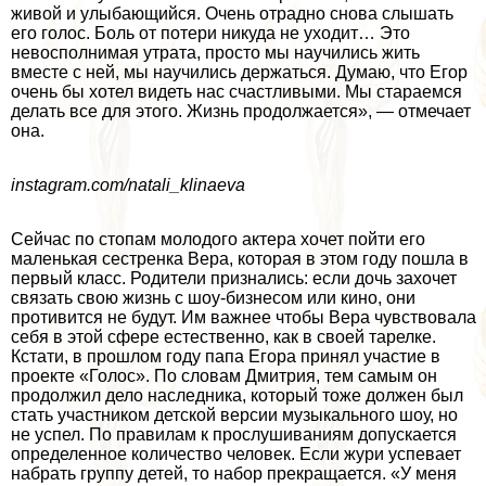
живой и улыбающийся. Очень отрадно снова слышать
его голос. Боль от потери никуда не уходит… Это
невосполнимая утрата, просто мы научились жить
вместе с ней, мы научились держаться. Думаю, что Егор
очень бы хотел видеть нас счастливыми. Мы стараемся
делать все для этого. Жизнь продолжается», — отмечает
она.
instagram.com/natali_klinaeva
Сейчас по стопам молодого актера хочет пойти его
маленькая сестренка Вера, которая в этом году пошла в
первый класс. Родители признались: если дочь захочет
связать свою жизнь с шоу-бизнесом или кино, они
противится не будут. Им важнее чтобы Вера чувствовала
себя в этой сфере естественно, как в своей тарелке.
Кстати, в прошлом году папа Егора принял участие в
проекте «Голос». По словам Дмитрия, тем самым он
продолжил дело наследника, который тоже должен был
стать участником детской версии музыкального шоу, но
не успел. По правилам к прослушиваниям допускается
определенное количество человек. Если жури успевает
набрать группу детей, то набор прекращается. «У меня