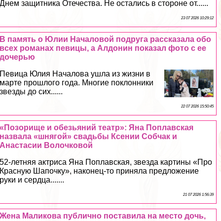
Днем защитника Отечества. Не остались в стороне от......
23 07 2026 10:29:12
В память о Юлии Началовой подруга рассказала обо
всех романах певицы, а Алдонин показал фото с ее
дочерью
Певица Юлия Началова ушла из жизни в
марте прошлого года. Многие поклонники
звезды до сих......
22 07 2026 15:50:45
«Позорище и обезьяний театр»: Яна Поплавская
назвала «шнягой» свадьбы Ксении Собчак и
Анастасии Волочковой
52-летняя актриса Яна Поплавская, звезда картины «Про
Красную Шапочку», наконец-то приняла предложение
руки и сердца.......
21 07 2026 1:56:39
Жена Маликова публично поставила на место дочь,