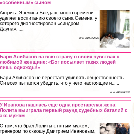
«особенным» сыном
Актриса Эвелина Бледанс много времени
уделяет воспитанию своего сына Семена, у
которого диагностирован «синдром
Дауна».......
09 07 2026 19:20:21
Бари Алибасов на всю страну о своих чувствах к
любимой женщине: «Бог посылает таких людей
лишь однажды!»
Бари Алибасов не перестает удивлять общественность.
Он всех пытается убедить, что у него настоящие и......
07 07 2026 15:27:40
У Иванова нашлась еще одна престарелая жена:
Лолита выиграла первый раунд судебных баталий с
экс-мужем
О том, что брал Лолиты с пятым мужем,
тренером по сквошу Дмитрием Ивановым,