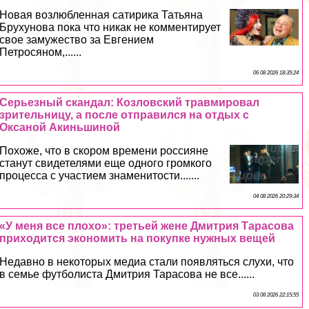
Новая возлюбленная сатирика Татьяна
Брухунова пока что никак не комментирует
свое замужество за Евгением
Петросяном,......
06 08 2026 18:35:24
Серьезный скандал: Козловский травмировал
зрительницу, а после отправился на отдых с
Оксаной Акиньшиной
Похоже, что в скором времени россияне
станут свидетелями еще одного громкого
процесса с участием знаменитости.......
04 08 2026 20:29:34
«У меня все плохо»: третьей жене Дмитрия Тарасова
приходится экономить на покупке нужных вещей
Недавно в некоторых медиа стали появляться слухи, что
в семье футболиста Дмитрия Тарасова не все......
03 08 2026 22:15:55