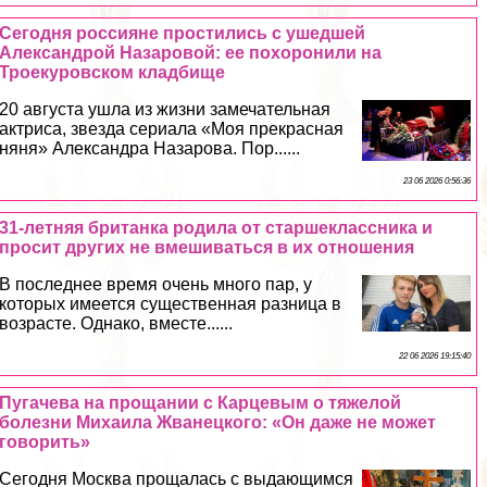
Сегодня россияне простились с ушедшей
Александрой Назаровой: ее похоронили на
Троекуровском кладбище
20 августа ушла из жизни замечательная
актриса, звезда сериала «Моя прекрасная
няня» Александра Назарова. Пор......
23 06 2026 0:56:36
31-летняя британка родила от старшеклассника и
просит других не вмешиваться в их отношения
В последнее время очень много пар, у
которых имеется существенная разница в
возрасте. Однако, вместе......
22 06 2026 19:15:40
Пугачева на прощании с Карцевым о тяжелой
болезни Михаила Жванецкого: «Он даже не может
говорить»
Сегодня Москва прощалась с выдающимся