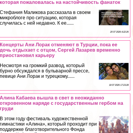
которая пожаловалась на настойчивость фанаток
Стефания Маликова рассказала в своем
микроблоге про ситуацию, которая
случилась с ней недавно. К ее......
20 07 2026 4:22:26
Концерты Ани Лоpaк отменяют в Турции, пока ее
дочь отдыхает с отцом, Сергeй Лазарев временно
приостановил карьеру
Несмотря на громкий развод, который
бурно обсуждался в бульварной прессе,
певице Ани Лоpaк и турецкому......
18 07 2026 17:23:28
Алина Кабаева вышла в свет в неожиданно
откровенном наряде с государственным гербом на
гpyди
В этом году фестиваль художественной
гимнастики «Алина», который проходит при
поддержке благотворительного Фонда