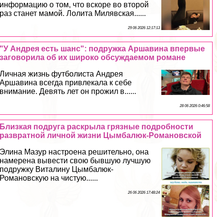
информацию о том, что вскоре во второй
раз станет мамой. Лолита Милявская......
29 06 2026 12:17:13
"У Андрея есть шанс": подружка Аршавина впервые
заговорила об их широко обсуждаемом романе
Личная жизнь футболиста Андрея
Аршавина всегда привлекала к себе
внимание. Девять лет он прожил в......
28 06 2026 0:46:58
Близкая подруга раскрыла грязные подробности
рaзвpaтной личной жизни Цымбалюк-Романовской
Элина Мазур настроена решительно, она
намерена вывести свою бывшую лучшую
подружку Виталину Цымбалюк-
Романовскую на чистую......
26 06 2026 17:48:24