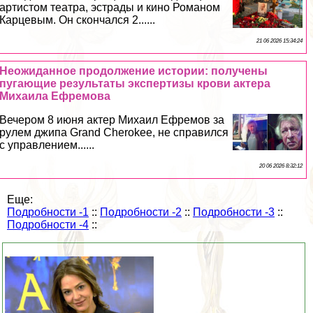
артистом театра, эстрады и кино Романом
Карцевым. Он скончался 2......
21 06 2026 15:34:24
Неожиданное продолжение истории: получены
пугающие результаты экспертизы крови актера
Михаила Ефремова
Вечером 8 июня актер Михаил Ефремов за
рулем джипа Grand Cherokee, не справился
с управлением......
20 06 2026 8:32:12
Еще:
Подробности -1
::
Подробности -2
::
Подробности -3
::
Подробности -4
::