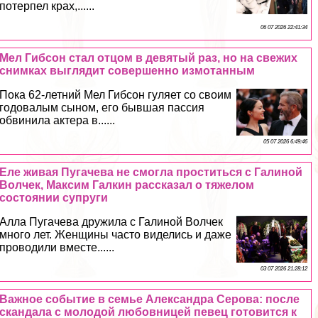
потерпел крах,......
06 07 2026 22:41:34
Мел Гибсон стал отцом в девятый раз, но на свежих
снимках выглядит совершенно измотанным
Пока 62-летний Мел Гибсон гуляет со своим
годовалым сыном, его бывшая пассия
обвинила актера в......
05 07 2026 6:49:46
Еле живая Пугачева не смогла проститься с Галиной
Волчек, Максим Галкин рассказал о тяжелом
состоянии супруги
Алла Пугачева дружила с Галиной Волчек
много лет. Женщины часто виделись и даже
проводили вместе......
03 07 2026 21:28:12
Важное событие в семье Александра Серова: после
скандала с молодой любовницей певец готовится к