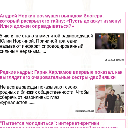
Андрей Норкин возмущен выпадом блогера,
который раскрыл его тайну: «Пусть докажут измену!
Или я должен оправдываться?»
5 июня не стало знаменитой радиоведущей
Юлии Норкиной. Причиной трагедии
называют инфаркт, спровоцированный
сильным нервным......
05 08 2026 16:50:33
Редкие кадры: Гарик Харламов впервые показал, как
выглядят его очаровательные сестры-двойняшки
Не всегда звезды показывают своих
родных и близких общественности. Чтобы
сберечь от назойливых глаз
журналистов,......
03 08 2026 19:53:26
"Пытается молодиться": интернет-критики