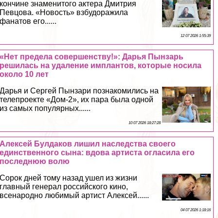
кончине знаменитого актера Дмитрия
Певцова. «Новость» взбудоражила
фанатов его......
12 07 2026 1:55:39
«Нет предела совершенству!»: Дарья Пынзарь
решилась на удаление имплантов, которые носила
около 10 лет
Дарья и Сергeй Пынзари познакомились на
телепроекте «Дом-2», их пара была одной
из самых популярных......
10 07 2026 18:27:28
Алексей Булдаков лишил наследства своего
единственного сына: вдова артиста огласила его
последнюю волю
Сорок дней тому назад ушел из жизни
главный генерал российского кино,
всенародно любимый артист Алексей......
04 07 2026 1:18:16