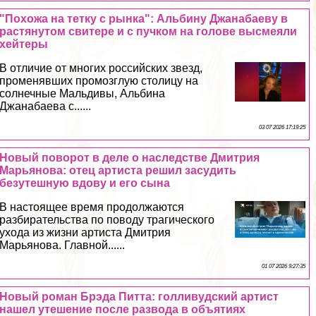
"Похожа на тетку с рынка": Альбину Джанабаеву в
растянутом свитере и с пучком на голове высмеяли
хейтеры
В отличие от многих российских звезд,
променявших промозглую столицу на
солнечные Мальдивы, Альбина
Джанабаева с......
03 07 2026 17:19:25
Новый поворот в деле о наследстве Дмитрия
Марьянова: отец артиста решил засудить
безутешную вдову и его сына
В настоящее время продолжаются
разбирательства по поводу трагического
ухода из жизни артиста Дмитрия
Марьянова. Главной......
01 07 2026 9:27:35
Новый роман Брэда Питта: голливудский артист
нашел утешение после развода в объятиях