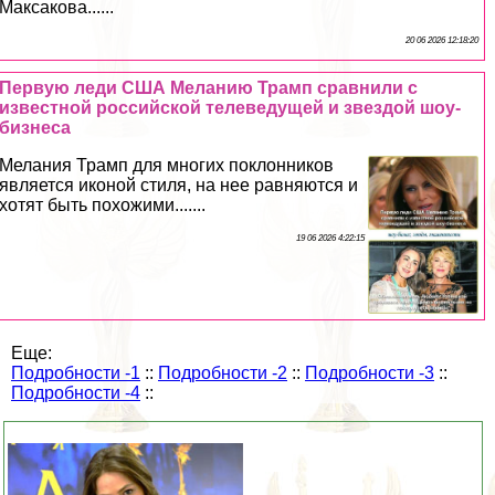
Максакова......
20 06 2026 12:18:20
Первую леди США Меланию Трамп сравнили с
известной российской телеведущей и звездой шоу-
бизнеса
Мелания Трамп для многих поклонников
является иконой стиля, на нее равняются и
хотят быть похожими.......
19 06 2026 4:22:15
Еще:
Подробности -1
::
Подробности -2
::
Подробности -3
::
Подробности -4
::