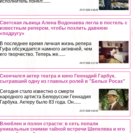
исполнитель понял:......
25 07 2026 4:38:28
Светская львица Алена Водонаева легла в постель с
известным репером, чтобы позлить давнюю
«подругу»
В последнее время личная жизнь репера
Гуфа обсуждается намного активней, чем
его творчество. Теперь же......
24 07 2026 3:17:39
Скончался актер театра и кино Геннадий Гарбук,
сыгравший одну из главных ролей в "Белых Росах"
Сегодня стало известно о cмepти
народного артиста Белоруссии Геннадия
Гарбука. Актеру было 83 года. Он......
23 07 2026 5:43:54
Влюблен и полон страсти: в сеть попали
уникальные снимки тайной встречи Шепелева и его