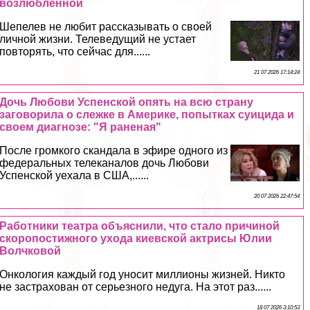
возлюбленной
Шепелев не любит рассказывать о своей
личной жизни. Телеведущий не устает
повторять, что сейчас для......
21 07 2026 17:14:24
Дочь Любови Успенской опять на всю страну
заговорила о слежке в Америке, попытках суицида и
своем диагнозе: "Я раненая"
После громкого скандала в эфире одного из
федеральных телеканалов дочь Любови
Успенской уехала в США,......
20 07 2026 22:47:54
Работники театра объяснили, что стало причиной
скоропостижного ухода киевской актрисы Юлии
Волчковой
Онкология каждый год уносит миллионы жизней. Никто
не застрахован от серьезного недуга. На этот раз......
18 07 2026 3:10:53