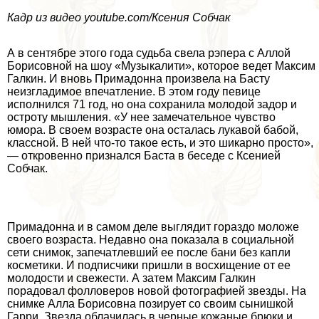
Кадр из видео youtube.com/Ксения Собчак
А в сентябре этого года судьба свела рэпера с Аллой
Борисовной на шоу «Музыкалити», которое ведет Максим
Галкин. И вновь Примадонна произвела на Басту
неизгладимое впечатление. В этом году певице
исполнился 71 год, но она сохранила молодой задор и
остроту мышления. «У нее замечательное чувство
юмора. В своем возрасте она осталась лукавой бабой,
классной. В ней что-то такое есть, и это шикарно просто»,
— откровенно признался Баста в беседе с Ксенией
Собчак.
Примадонна и в самом деле выглядит гораздо моложе
своего возраста. Недавно она показала в социальной
сети снимок, запечатлевший ее после бани без капли
косметики. И подписчики пришли в восхищение от ее
молодости и свежести. А затем Максим Галкин
порадовал фолловеров новой фотографией звезды. На
снимке Алла Борисовна позирует со своим сынишкой
Гарри. Звезда облачилась в черные кожаные брюки и