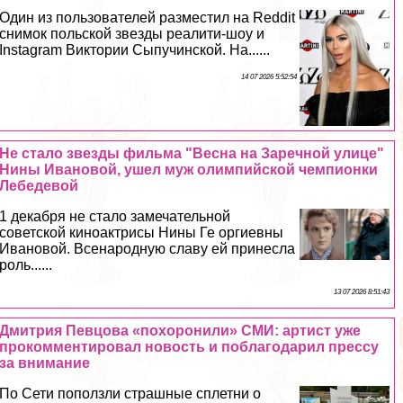
Один из пользователей разместил на Reddit
снимок польской звезды реалити-шоу и
Instagram Виктории Сыпучинской. На......
14 07 2026 5:52:54
Не стало звезды фильма "Весна на Заречной улице"
Нины Ивановой, ушел муж олимпийской чемпионки
Лебедевой
1 декабря не стало замечательной
советской киноактрисы Нины Ге opгиевны
Ивановой. Всенародную славу ей принесла
роль......
13 07 2026 8:51:43
Дмитрия Певцова «похоронили» СМИ: артист уже
прокомментировал новость и поблагодарил прессу
за внимание
По Сети поползли страшные сплетни о