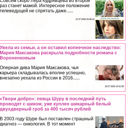
Совсем скоро Лера Кудрявцева во второй
раз станет мамой. Интересное положение
телеведущей не спрятать даже......
31 07 2026 20:46:33
Увела из семьи, а он оставил копеечное наследство:
Мария Максакова раскрыла подробности романа с
Вороненковым
Оперная дива Мария Максакова, чья
карьера складывалась вполне успешно,
внезапно уехала из России в 2016......
28 07 2026 16:41:58
«Твори добро»: певца Шуру в последний путь
проводят с шиком, уже куплен шикарный белый
двухдверный гроб за 400 тысяч рублей
В 2003 году Шуре был поставлен страшный
диагноз — oнкoлoгия. В тот момент