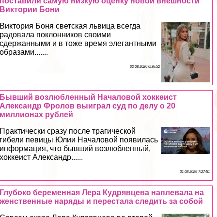
поставили самую низкую оценку новой внешности
Виктории Бони
Виктория Боня светская львица всегда
радовала поклонников своими
сдержанными и в тоже время элегантными
образами.......
02 08 2026 0:36:52
Бывший возлюбленный Началовой хоккеист
Александр Фролов выиграл суд по делу о 20
миллионах рублей
Пpaктически сразу после трагической
гибели певицы Юлии Началовой появилась
информация, что бывший возлюбленный,
хоккеист Александр......
01 08 2026 7:27:51
Глубоко беременная Лера Кудрявцева наплевала на
женственные наряды и перестала следить за собой