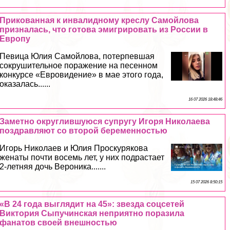
Прикованная к инвалидному креслу Самойлова
призналась, что готова эмигрировать из России в
Европу
Певица Юлия Самойлова, потерпевшая
сокрушительное поражение на песенном
конкурсе «Евровидение» в мае этого года,
оказалась......
16 07 2026 18:48:46
Заметно округлившуюся супругу Игоря Николаева
поздравляют со второй беременностью
Игорь Николаев и Юлия Проскурякова
женаты почти восемь лет, у них подрастает
2-летняя дочь Вероника.......
15 07 2026 8:50:15
«В 24 года выглядит на 45»: звезда соцсетей
Виктория Сыпучинская неприятно поразила
фанатов своей внешностью