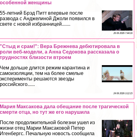
особенной женщины
55-летний Брэд Питт впервые после
развода с Анджелиной Джоли появился в
свете с новой избранницей.......
26 06 2026 7:44:16
"Стыд и срам!": Вера Брежнева дебютировала в
роли веб-модели, а Анна Седокова рассказала о
трудностях близости втроем
Чем дольше длится режим карантина и
самоизоляции, тем на более смелые
эксперименты решаются звезды
российского......
24 06 2026 3:12:15
Мария Максакова дала обещание после трагической
cмepти отца, но тут же его нарушила
После продолжительной болезни ушел из
жизни отец Марии Максаковой Петер
Игенбергс. Печальную новость сообщила