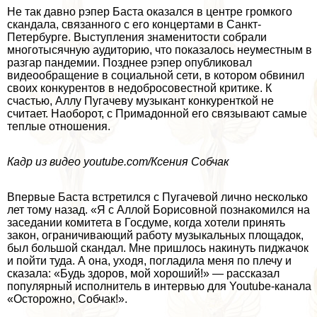
Не так давно рэпер Баста оказался в центре громкого
скандала, связанного с его концертами в Санкт-
Петербурге. Выступления знаменитости собрали
многотысячную аудиторию, что показалось неуместным в
разгар пандемии. Позднее рэпер опубликовал
видеообращение в социальной сети, в котором обвинил
своих конкурентов в недобросовестной критике. К
счастью, Аллу Пугачеву музыкант конкуренткой не
считает. Наоборот, с Примадонной его связывают самые
теплые отношения.
Кадр из видео youtube.com/Ксения Собчак
Впервые Баста встретился с Пугачевой лично несколько
лет тому назад. «Я с Аллой Борисовной познакомился на
заседании комитета в Госдуме, когда хотели принять
закон, ограничивающий работу музыкальных площадок,
был большой скандал. Мне пришлось накинуть пиджачок
и пойти туда. А она, уходя, погладила меня по плечу и
сказала: «Будь здоров, мой хороший!» — рассказал
популярный исполнитель в интервью для Youtube-канала
«Осторожно, Собчак!».