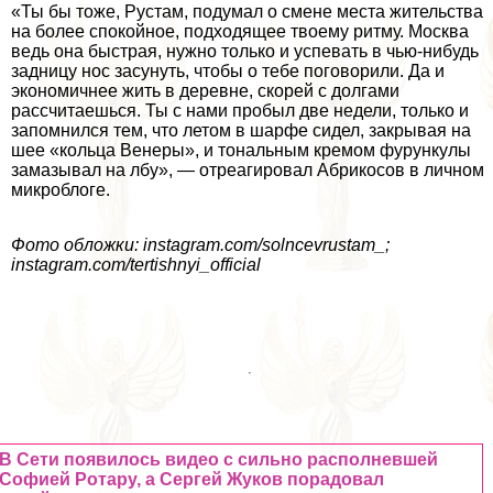
«Ты бы тоже, Рустам, подумал о смене места жительства
на более спокойное, подходящее твоему ритму. Москва
ведь она быстрая, нужно только и успевать в чью-нибудь
задницу нос засунуть, чтобы о тебе поговорили. Да и
экономичнее жить в деревне, скорей с долгами
рассчитаешься. Ты с нами пробыл две недели, только и
запомнился тем, что летом в шарфе сидел, закрывая на
шее «кольца Венеры», и тональным кремом фурункулы
замазывал на лбу», — отреагировал Абрикосов в личном
микроблоге.
Фото обложки: instagram.com/solncevrustam_;
instagram.com/tertishnyi_official
В Сети появилось видео с сильно располневшей
Софией Ротару, а Сергeй Жуков порадовал