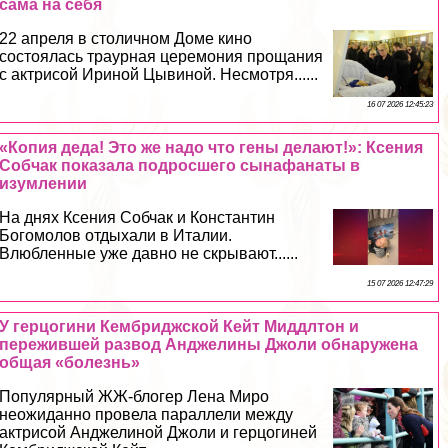
сама на себя
22 апреля в столичном Доме кино
состоялась траурная церемония прощания
с актрисой Ириной Цывиной. Несмотря......
16 07 2026 12:45:23
«Копия деда! Это же надо что гены делают!»: Ксения
Собчак показала подросшего сынафанаты в
изумлении
На днях Ксения Собчак и Константин
Богомолов отдыхали в Италии.
Влюбленные уже давно не скрывают......
15 07 2026 12:47:29
У герцогини Кембриджской Кейт Миддлтон и
пережившей развод Анджелины Джоли обнаружена
общая «болезнь»
Популярный ЖЖ-блогер Лена Миро
неожиданно провела параллели между
актрисой Анджелиной Джоли и герцогиней