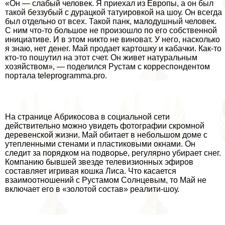
«Он — слабый человек. Я приехал из Европы, а он был
такой беззубый с дypaцкой татуировкой на шоу. Он всегда
был отдельно от всех. Такой панк, малодушный человек.
С ним что-то большое не произошло по его собственной
инициативе. И в этом никто не виноват. У него, насколько
я знаю, нет денег. Май продает картошку и кабачки. Как-то
кто-то пошутил на этот счет. Он живет натуральным
хозяйством», — поделился Рустам с корреспондентом
портала teleprogramma.pro.
На странице Абрикосова в социальной сети
действительно можно увидеть фотографии скромной
деревенской жизни. Май обитает в небольшом доме с
утепленными стенами и пластиковыми окнами. Он
следит за порядком на подворье, регулярно убирает снег.
Компанию бывшей звезде телевизионных эфиров
составляет игривая кошка Лиса. Что касается
взаимоотношений с Рустамом Солнцевым, то Май не
включает его в «золотой состав» реалити-шоу.