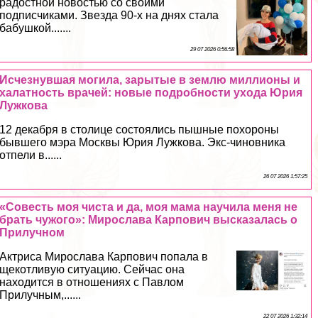
радостной новостью со своими
подписчиками. Звезда 90-х на днях стала
бабушкой.......
29 07 2026 0:56:58
Исчезнувшая могила, зарытые в землю миллионы и
халатность врачей: новые подробности ухода Юрия
Лужкова
12 декабря в столице состоялись пышные похороны
бывшего мэра Москвы Юрия Лужкова. Экс-чиновника
отпели в......
26 07 2026 1:57:25
«Совесть моя чиста и да, моя мама научила меня не
брать чужого»: Мирослава Карпович высказалась о
Прилучном
Актриса Мирослава Карпович попала в
щекотливую ситуацию. Сейчас она
находится в отношениях с Павлом
Прилучным,......
22 07 2026 1:32:14