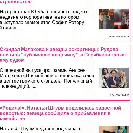
стройностью
На просторах Ютуба появилось видео с
недавнего корпоратива, на котором
выступала знаменитая София Ротару.
Ходили......
05 08 2026 10:30:32
Скандал Малахова и звезды-эскортницы: Рудова
влепила "публичную пощечину", а Серябкина грозит
ему судом
Очередной выпуск программы Андрея
Малахова «Прямой эфир» вновь оказался
в центре громкого скандала. Популярный
телеведущий......
31 07 2026 19:44:32
«Родила!»: Наталья Штурм поделилась радостной
новостью: певица сообщила о прибавлении в
семействе
Наталья Штурм недавно поделилась