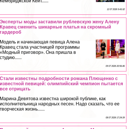
Кембриджской Кейт......
12 07 2026 9:43:32
Эксперты моды заставили рублевскую жену Алену
Кравец сменить шикарные платья на скромный
гардероб
Модель и начинающая певица Алена
Кравец стала участницей программы
«Модный приговор». Она пришла в
студию......
09 07 2026 20:56:46
Стали известны подробности романа Плющенко с
известной певицей: олимпийский чемпион пытается
все отрицать
Марина Девятова известна широкой публике, как
исполнительница народных песен. Надо сказать, что ее
творческая жизнь......
08 07 2026 17:24:39