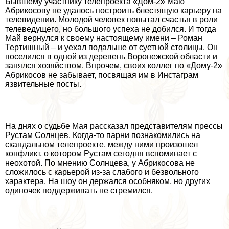
Бывшему участнику телепроекта «Дом-2» Маю
Абрикосову не удалось построить блестящую карьеру на
телевидении. Молодой человек попытал счастья в роли
телеведущего, но большого успеха не добился. И тогда
Май вернулся к своему настоящему имени – Роман
Тертишный – и уехал подальше от суетной столицы. Он
поселился в одной из деревень Воронежской области и
занялся хозяйством. Впрочем, своих коллег по «Дому-2»
Абрикосов не забывает, посвящая им в Инстаграм
язвительные посты.
На днях о судьбе Мая рассказал представителям прессы
Рустам Солнцев. Когда-то парни познакомились на
скандальном телепроекте, между ними произошел
конфликт, о котором Рустам сегодня вспоминает с
неохотой. По мнению Солнцева, у Абрикосова не
сложилось с карьерой из-за слабого и безвольного
хаpaктера. На шоу он держался особняком, но других
одиночек поддерживать не стремился.