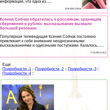
информация, что одна из......
20 06 2026 13:56:58
Ксения Собчак обратилась к россиянам, хранящим
сбережения в рублях: высказывание вызвало
большой резонанс
Популярная телеведущая Ксения Собчак постоянно
привлекает к себе внимание неоднозначными
высказываниями и одиозными поступками. Казалось,......
17 06 2026 21:35:11
Еще:
Подробности -1
::
Подробности -2
::
Подробности -3
::
Подробности -4
::