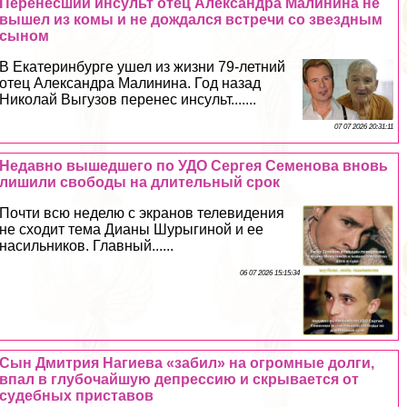
Перенесший инсульт отец Александра Малинина не
вышел из комы и не дождался встречи со звездным
сыном
В Екатеринбурге ушел из жизни 79-летний
отец Александра Малинина. Год назад
Николай Выгузов перенес инсульт.......
07 07 2026 20:31:11
Недавно вышедшего по УДО Сергея Семенова вновь
лишили свободы на длительный срок
Почти всю неделю с экранов телевидения
не сходит тема Дианы Шурыгиной и ее
насильников. Главный......
06 07 2026 15:15:34
Сын Дмитрия Нагиева «забил» на огромные долги,
впал в глубочайшую депрессию и скрывается от
судебных приставов