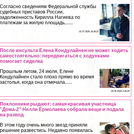
Согласно сведениям Федеральной службы
судебных приставов России,
задолженность Кирилла Нагиева по
платежам за жилую площадь,......
01 07 2026 18:36:21
После инсульта Елена Кондулайнен не может ходить
самостоятельно: передвигаться с ходунками
помогает сиделка
Прошлым летом, 24 июля, Елене
Кондулайнен стало плохо прямо во время
застолья, когда она отмечала......
26 06 2026 2:36:26
Поклонники рыдают: самая красивая участница
"Дома-2" Нелли Ермолаева собрала вещи и подала
на развод
В этом году очень много звезд приняли
решение развестись. Недавно появилась