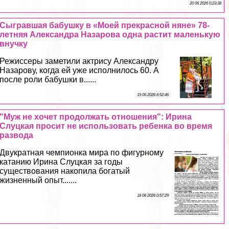
20 06 2026 0:23:38
Сыгравшая бабушку в «Моей прекрасной няне» 78-
летняя Александра Назарова одна растит маленькую
внучку
Режиссеры заметили актрису Александру
Назарову, когда ей уже исполнилось 60. А
после роли бабушки в......
19 06 2026 6:52:46
"Муж не хочет продолжать отношения": Ирина
Слуцкая просит не использовать ребенка во время
развода
Двукратная чемпионка мира по фигурному
катанию Ирина Слуцкая за годы
существования накопила богатый
жизненный опыт.......
18 06 2026 0:57:29