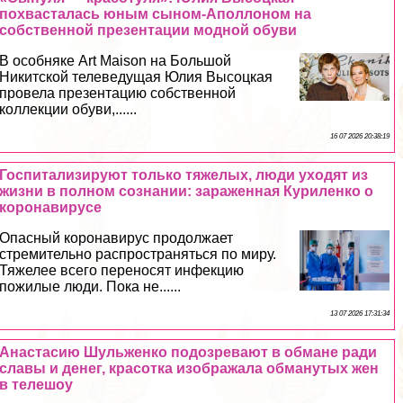
похвасталась юным сыном-Аполлоном на
собственной презентации модной обуви
В особняке Art Maison на Большой
Никитской телеведущая Юлия Высоцкая
провела презентацию собственной
коллекции обуви,......
16 07 2026 20:38:19
Госпитализируют только тяжелых, люди уходят из
жизни в полном сознании: зараженная Куриленко о
коронавирусе
Опасный коронавирус продолжает
стремительно распространяться по миру.
Тяжелее всего переносят инфекцию
пожилые люди. Пока не......
13 07 2026 17:31:34
Анастасию Шульженко подозревают в обмане ради
славы и денег, красотка изображала обманутых жен
в телешоу