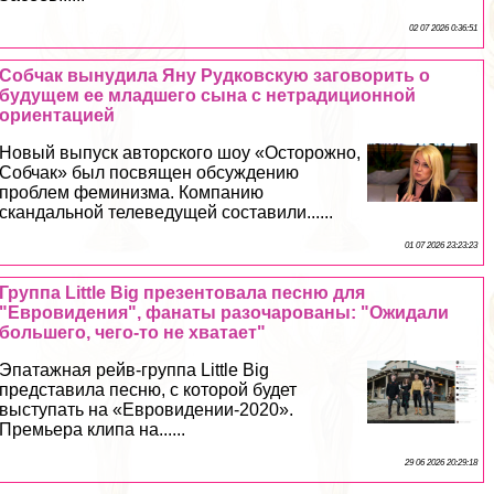
02 07 2026 0:36:51
Собчак вынудила Яну Рудковскую заговорить о
будущем ее младшего сына с нетрадиционной
ориентацией
Новый выпуск авторского шоу «Осторожно,
Собчак» был посвящен обсуждению
проблем феминизма. Компанию
скандальной телеведущей составили......
01 07 2026 23:23:23
Группа Little Big презентовала песню для
"Евровидения", фанаты разочарованы: "Ожидали
большего, чего-то не хватает"
Эпатажная рейв-группа Little Big
представила песню, с которой будет
выступать на «Евровидении-2020».
Премьера клипа на......
29 06 2026 20:29:18