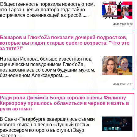
Общественность поразила новость о том,
что Тарзан целых полтора года тайно
встречался с начинающей актрисой......
08 07 2026 9:16:18
Башаров и Глюк’oZa показали дочерей-подростков,
которые выглядят старше своего возраста: "Что это
за тетя?!"
Наталья Ионова, больше известная под
сценическим псевдонимом Глюк’oZa,
познакомилась со своим будущим мужем,
бизнесменом Александром......
05 07 2026 1:43:21
Ради роли Джеймса Бонда королю сцены Филиппу
Киркорову пришлось облачиться в черное и взять в
руки автомат
В Санкт-Петербурге завершились съемки
нового клипа на песню «Лунный гость»,
режиссером которого выступил Заур
Засеев......