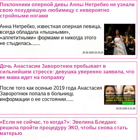
Поклонники оперной дивы Анны Нетребко не узнали
свою похудевшую любимицу с невероятно
стройными ногами
Анна Нетребко, известная оперная певица,
всегда обладала «пышными»,
«аппетитными» формами и никогда этого
не стыдилась.......
26 06 2026 22:35:25
Дочь Анастасии Заворотнюк пребывает в
сильнейшем стрессе: дeвyшка уверенно заявила, что
ее мама идет на поправку
После того как осенью 2019 года Анастасия
Заворотнюк попала в больницу,
информации о ее состоянии......
24 06 2026 6:21:26
«Если не сейчас, то когда?»: Эвелина Бледанс
решила пройти процедуру ЭКО, чтобы снова стать
матерью