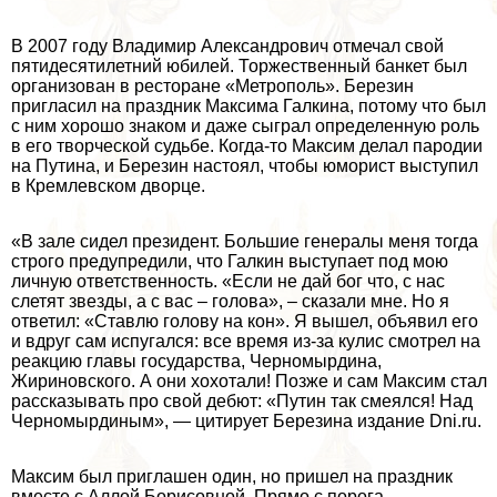
В 2007 году Владимир Александрович отмечал свой
пятидесятилетний юбилей. Торжественный банкет был
организован в ресторане «Метрополь». Березин
пригласил на праздник Максима Галкина, потому что был
с ним хорошо знаком и даже сыграл определенную роль
в его творческой судьбе. Когда-то Максим делал пародии
на Путина, и Березин настоял, чтобы юморист выступил
в Кремлевском дворце.
«В зале сидел президент. Большие генералы меня тогда
строго предупредили, что Галкин выступает под мою
личную ответственность. «Если не дай бог что, с нас
слетят звезды, а с вас – голова», – сказали мне. Но я
ответил: «Ставлю голову на кон». Я вышел, объявил его
и вдруг сам испугался: все время из-за кулис смотрел на
реакцию главы государства, Черномырдина,
Жириновского. А они хохотали! Позже и сам Максим стал
рассказывать про свой дебют: «Путин так смеялся! Над
Черномырдиным», — цитирует Березина издание Dni.ru.
Максим был приглашен один, но пришел на праздник
вместе с Аллой Борисовной. Прямо с порога