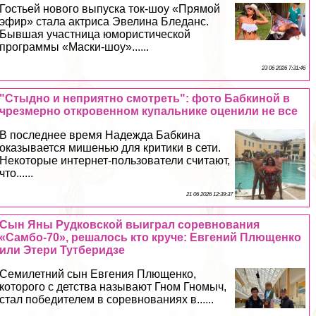
Гостьей нового выпуска ток-шоу «Прямой
эфир» стала актриса Эвелина Бледанс.
Бывшая участница юмористической
программы «Маски-шоу»......
23 06 2026 7:31:46
"Стыдно и неприятно смотреть": фото Бабкиной в
чрезмерно откровенном купальнике оценили не все
В последнее время Надежда Бабкина
оказывается мишенью для критики в сети.
Некоторые интернет-пользователи считают,
что......
21 06 2026 12:39:37
Сын Яны Рудковской выиграл соревнования
«Самбо-70», решалось кто круче: Евгений Плющенко
или Этери Тутберидзе
Семилетний сын Евгения Плющенко,
которого с детства называют Гном Гномыч,
стал победителем в соревнованиях в......