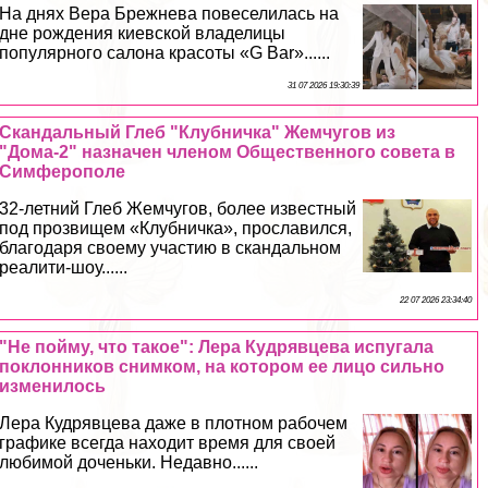
На днях Вера Брежнева повеселилась на
дне рождения киевской владелицы
популярного салона красоты «G Bar»......
31 07 2026 19:30:39
Скандальный Глеб "Клубничка" Жемчугов из
"Дома-2" назначен члeном Общественного совета в
Симферополе
32-летний Глеб Жемчугов, более известный
под прозвищем «Клубничка», прославился,
благодаря своему участию в скандальном
реалити-шоу......
22 07 2026 23:34:40
"Не пойму, что такое": Лера Кудрявцева испугала
поклонников снимком, на котором ее лицо сильно
изменилось
Лера Кудрявцева даже в плотном рабочем
графике всегда находит время для своей
любимой доченьки. Недавно......