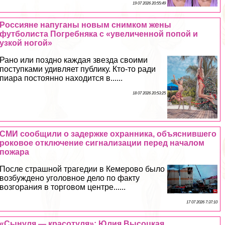
19 07 2026 20:55:49
Россияне напуганы новым снимком жены
футболиста Погребняка с «увеличенной попой и
узкой ногой»
Рано или поздно каждая звезда своими
поступками удивляет публику. Кто-то ради
пиара постоянно находится в......
18 07 2026 20:53:25
СМИ сообщили о задержке охранника, объяснившего
роковое отключение сигнализации перед началом
пожара
После страшной трагедии в Кемерово было
возбуждено уголовное дело по факту
возгорания в торговом центре......
17 07 2026 7:37:10
«Сынуля — красотуля»: Юлия Высоцкая