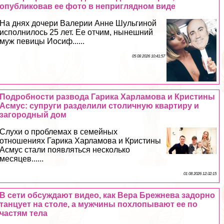
опубликовав ее фото в неприглядном виде
На днях дочери Валерии Анне Шульгиной
исполнилось 25 лет. Ее отчим, нынешний
муж певицы Иосиф......
05 08 2026 10:41:57
Подробности развода Гарика Харламова и Кристины
Асмус: супруги разделили столичную квартиру и
загородный дом
Слухи о проблемах в семейных
отношениях Гарика Харламова и Кристины
Асмус стали появляться несколько
месяцев......
01 08 2026 12:32:15
В сети обсуждают видео, как Вера Брежнева задорно
танцует на столе, а мужчины похлопывают ее по
частям тела