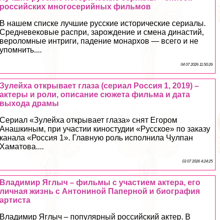
российских многосерийных фильмов
В нашем списке лучшие русские исторические сериалы.
Средневековые распри, зарождение и смена династий,
вероломные интриги, падение монархов — всего и не
упомнить....
04 07 2026 11:50:26
Зулейха открывает глаза (сериал Россия 1, 2019) –
актеры и роли, описание сюжета фильма и дата
выхода драмы
Сериал «Зулейха открывает глаза» снят Егором
Анашкиным, при участии киностудии «Русское» по заказу
канала «Россия 1». Главную роль исполнила Чулпан
Хаматова....
03 07 2026 4:24:25
Владимир Яглыч – фильмы с участием актера, его
личная жизнь с Антониной Паперной и биография
артиста
Владимир Яглыч – популярный российский актер. В