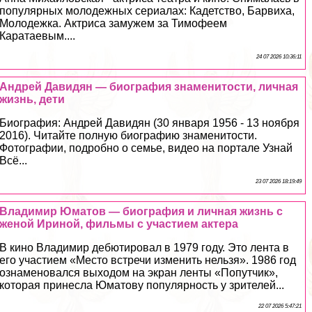
популярных молодежных сериалах: Кадетство, Барвиха,
Молодежка. Актриса замужем за Тимофеем
Каратаевым....
24 07 2026 10:36:11
Андрей Давидян — биография знаменитости, личная
жизнь, дети
Биография: Андрей Давидян (30 января 1956 - 13 ноября
2016). Читайте полную биографию знаменитости.
Фотографии, подробно о семье, видео на портале Узнай
Всё...
23 07 2026 18:19:49
Владимир Юматов — биография и личная жизнь с
женой Ириной, фильмы с участием актера
В кино Владимир дебютировал в 1979 году. Это лента в
его участием «Место встречи изменить нельзя». 1986 год
ознаменовался выходом на экран ленты «Попутчик»,
которая принесла Юматову популярность у зрителей...
22 07 2026 5:47:21