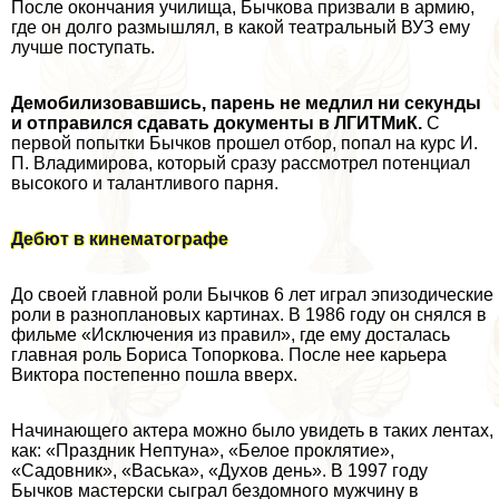
После окончания училища, Бычкова призвали в армию,
где он долго размышлял, в какой театральный ВУЗ ему
лучше поступать.
Демобилизовавшись, парень не медлил ни секунды
и отправился сдавать документы в ЛГИТМиК.
С
первой попытки Бычков прошел отбор, попал на курс И.
П. Владимирова, который сразу рассмотрел потенциал
высокого и талантливого парня.
Дебют в кинематографе
До своей главной роли Бычков 6 лет играл эпизодические
роли в разноплановых картинах. В 1986 году он снялся в
фильме «Исключения из правил», где ему досталась
главная роль Бориса Топоркова. После нее карьера
Виктора постепенно пошла вверх.
Начинающего актера можно было увидеть в таких лентах,
как: «Праздник Нептуна», «Белое проклятие»,
«Садовник», «Васька», «Духов день». В 1997 году
Бычков мастерски сыграл бездомного мужчину в