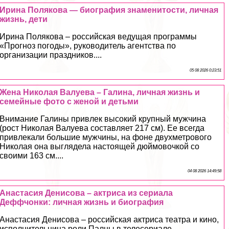
Ирина Полякова — биография знаменитости, личная
жизнь, дети
Ирина Полякова – российская ведущая программы
«Прогноз погоды», руководитель агентства по
организации праздников....
05 08 2026 0:23:51
Жена Николая Валуева – Галина, личная жизнь и
семейные фото с женой и детьми
Внимание Галины привлек высокий крупный мужчина
(рост Николая Валуева составляет 217 см). Ее всегда
привлекали большие мужчины, на фоне двухметрового
Николая она выглядела настоящей дюймовочкой со
своими 163 см....
04 08 2026 14:49:58
Анастасия Денисова – актриса из сериала
Деффчонки: личная жизнь и биография
Анастасия Денисова – российская актриса театра и кино,
исполнительница роли Палны в телесериале