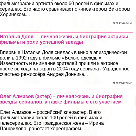
фильмографии артиста около 60 ролей в фильмах и
сериалах. Его часто сравнивают с киноактером Виктором
Хориняком....
02 07 2026 9:26:16
Наталья Доля — личная жизнь и биография актрисы,
фильмы и роли успешной звезды
Впервые Наталья Доля снялась в кино в эпизодической
роли в 1992 году в фильме «Белые одежды».
Известность и внимание зрителей пришли к актрисе
после выхода на экран в 2004 году сериала «Украденное
счастье» режиссёра Андрея Донника...
01 07 2026 3:30:42
Олег Алмaзoв (актер) – личная жизнь и биография
звезды сериалов, а также фильмы с его участием
Олег Алмaзoв – российский киноактер. В его
фильмографии около 100 ролей в фильмах и
телесериалах. Его гражданская жена – Ирина
Панфилова, работает хореографом....