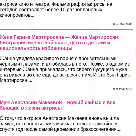
актриса кино и театра. Фильмография актрисы на
сегодня составляет более 10 разноплановых
кинопроектов....
14 07 2026 1:56:20
Жена Гарика Мартиросяна — Жанна Мартиросян:
биография известной пары, фото с детьми и
национальность избранницы
Жанна увидела красивого парня с пронзительными
черными глазами, и влюбилась в него. Позже, в одном из
интервью Жанна призналась, что своего будущего мужа
она видела во сне еще до встречи с ним. И это был Гарик
Мартиросян....
13 07 2026 2:54:19
Муж Анастасии Макеевой – новый сейчас и все
бывшие в жизни актрисы
О том, что актриса Анастасия Макеева вновь вышла
замуж, поклонники сумели узнать только случайно и
спустя год после самой церемонии бpaкосочетания....