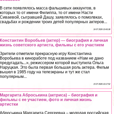
В сети появлялось масса фальшивых аккаунтов, в
которых то от имени Филиппа, то от имени Насти
Сиваевой, сыгравшей Дашу, заявлялось о помолвках,
свадьбах и рождении троих детей популярных актеров...
16 07 2026 10:43:38
Константин Воробьев (актер) — биография и личная
жизнь советского артиста, фильмы с его участием
Зрители отметили прекрасную игру Константина
Воробьева в киноработе под названием «Нам не дано
предугадать...», режиссером которой выступила Ольга
Наруцкая. Это была первая большая роль актера. Фильм
вышел в 1985 году на телеэкраны и тут же стал
популярным...
15 07 2026 10:17:52
Маргарита Аброськина (актриса) – биография и
фильмы с ее участием, фото и личная жизнь
артистки
Аброськина Маргарита Сергеевна – молодая российская