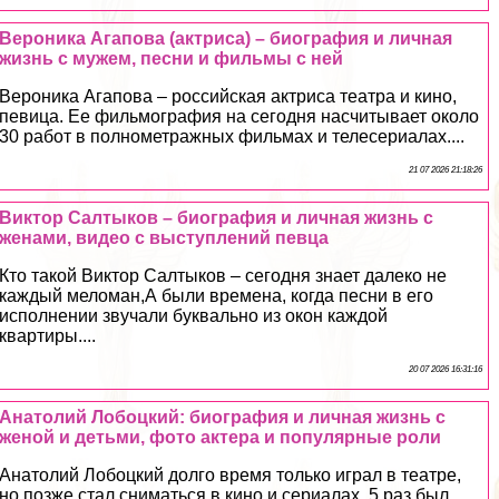
Вероника Агапова (актриса) – биография и личная
жизнь с мужем, песни и фильмы с ней
Вероника Агапова – российская актриса театра и кино,
певица. Ее фильмография на сегодня насчитывает около
30 работ в полнометражных фильмах и телесериалах....
21 07 2026 21:18:26
Виктор Салтыков – биография и личная жизнь с
женами, видео с выступлений певца
Кто такой Виктор Салтыков – сегодня знает далеко не
каждый меломан,А были времена, когда песни в его
исполнении звучали буквально из окон каждой
квартиры....
20 07 2026 16:31:16
Анатолий Лобоцкий: биография и личная жизнь с
женой и детьми, фото актера и популярные роли
Анатолий Лобоцкий долго время только играл в театре,
но позже стал сниматься в кино и сериалах. 5 раз был