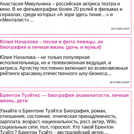
Анастасия Микульчина – российская актриса театра и
кино. В ее фильмографии более 20 ролей в фильмах и
сериалах, среди которых «А зори здесь тихие…» и
«Менталист»....
09 07 2026 2:41:57
Юлия Началова – песни и фото певицы, ее
биография и личная жизнь (дочь и мужья)
Юлия Началова – не только популярная
исполнительница, но и телевизионная ведущая, и
актриса. Артистку постоянно включают во всевозможные
рейтинги красавиц отечественного шоу-бизнеса....
08 07 2026 19:18:47
Брентон Туэйтес — биография знаменитости, личная
жизнь, дети
Узнайте о Брентоне Туэйтсе Биография, роман,
отношения, состояние, этническая принадлежность,
зарплата, возраст, национальность, рост, актер, Wiki,
социальные сети, пол, гороскоп. Кто такой Брентон
Туэйтс? Брентон Туэйтс - австралийский актер....