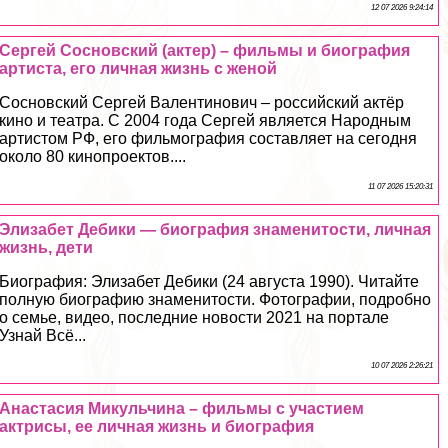
12 07 2026 9:24:14
Сергeй Сосновский (актер) – фильмы и биография
артиста, его личная жизнь с женой
Сосновский Сергeй Валентинович – российский актёр
кино и театра. С 2004 года Сергeй является Народным
артистом РФ, его фильмография составляет на сегодня
около 80 кинопроектов....
11 07 2026 15:20:31
Элизабет Дебики — биография знаменитости, личная
жизнь, дети
Биография: Элизабет Дебики (24 августа 1990). Читайте
полную биографию знаменитости. Фотографии, подробно
о семье, видео, последние новости 2021 на портале
Узнай Всё...
10 07 2026 2:26:21
Анастасия Микульчина – фильмы с участием
актрисы, ее личная жизнь и биография