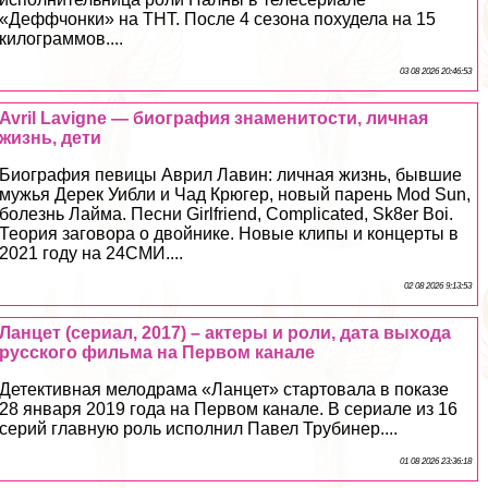
«Деффчонки» на ТНТ. После 4 сезона похудела на 15
килограммов....
03 08 2026 20:46:53
Avril Lavigne — биография знаменитости, личная
жизнь, дети
Биография певицы Аврил Лавин: личная жизнь, бывшие
мужья Дерек Уибли и Чад Крюгер, новый парень Mod Sun,
болезнь Лайма. Песни Girlfriend, Complicated, Sk8er Boi.
Теория заговора о двойнике. Новые клипы и концерты в
2021 году на 24СМИ....
02 08 2026 9:13:53
Ланцет (сериал, 2017) – актеры и роли, дата выхода
русского фильма на Первом канале
Детективная мелодрама «Ланцет» стартовала в показе
28 января 2019 года на Первом канале. В сериале из 16
серий главную роль исполнил Павел Трубинер....
01 08 2026 23:36:18