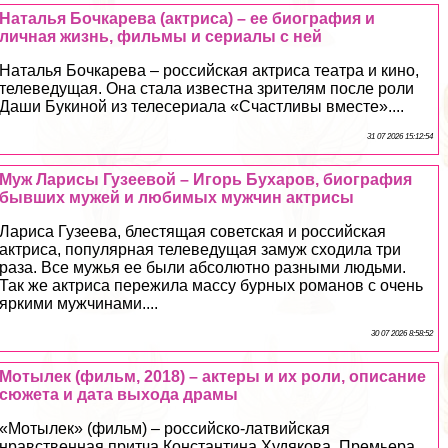
Наталья Бочкарева (актриса) – ее биография и
личная жизнь, фильмы и сериалы с ней
Наталья Бочкарева – российская актриса театра и кино,
телеведущая. Она стала известна зрителям после роли
Даши Букиной из телесериала «Счастливы вместе»....
31 07 2026 15:12:54
Муж Ларисы Гузеевой – Игорь Бухаров, биография
бывших мужей и любимых мужчин актрисы
Лариса Гузеева, блестящая советская и российская
актриса, популярная телеведущая замуж сходила три
раза. Все мужья ее были абсолютно разными людьми.
Так же актриса пережила массу бурных романов с очень
яркими мужчинами....
30 07 2026 8:58:52
Мотылек (фильм, 2018) – актеры и их роли, описание
сюжета и дата выхода драмы
«Мотылек» (фильм) – российско-латвийская
нравственная притча Константина Худякова. Премьера