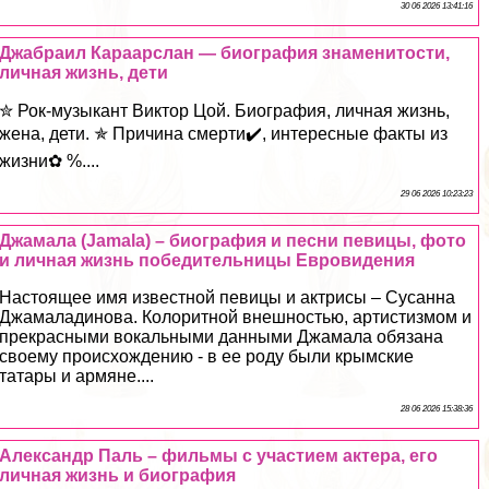
30 06 2026 13:41:16
Джабраил Караарслан — биография знаменитости,
личная жизнь, дети
✮ Рок-музыкант Виктор Цой. Биография, личная жизнь,
жена, дети. ✯ Причина cмepти✔️, интересные факты из
жизни✿ %....
29 06 2026 10:23:23
Джамала (Jamala) – биография и песни певицы, фото
и личная жизнь победительницы Евровидения
Настоящее имя известной певицы и актрисы – Сусанна
Джамаладинова. Колоритной внешностью, артистизмом и
прекрасными вокальными данными Джамала обязана
своему происхождению - в ее роду были крымские
татары и армяне....
28 06 2026 15:38:36
Александр Паль – фильмы с участием актера, его
личная жизнь и биография