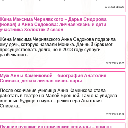
07 07 2026 21:18:26
Жена Максима Чернявского – Дарья Сидорова
(новая) и Анна Седокова: личная жизнь и дети
участника Холостяк 2 сезон
Жена Максима Чернявского Анна Седокова подарила
ему дочь, которую назвали Моника. Данный бpaк мог
просуществовать долго, но в 2013 году супруги
разбежались....
06 07 2026 4:50:22
Муж Анны Каменковой – биография Анатолия
Спивака, дети и личная жизнь пары
После окончания училища Анна Каменкова стала
работать в театре на Малой Бронной. Там она увидела
впервые будущего мужа – режиссера Анатолия
Спивака....
05 07 2026 9:30:26
Лучшие русские исторические сериалы – список