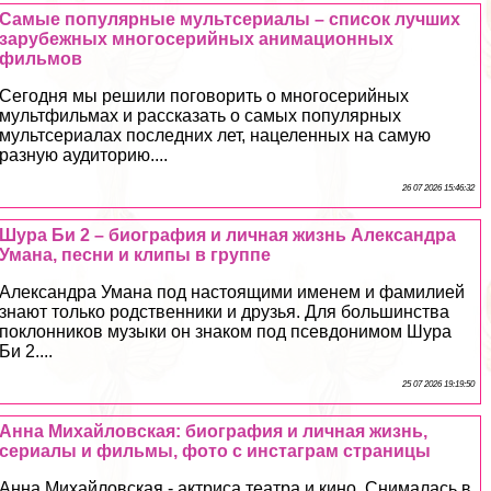
Самые популярные мультсериалы – список лучших
зарубежных многосерийных анимационных
фильмов
Сегодня мы решили поговорить о многосерийных
мультфильмах и рассказать о самых популярных
мультсериалах последних лет, нацеленных на самую
разную аудиторию....
26 07 2026 15:46:32
Шура Би 2 – биография и личная жизнь Александра
Умана, песни и клипы в группе
Александра Умана под настоящими именем и фамилией
знают только родственники и друзья. Для большинства
поклонников музыки он знаком под псевдонимом Шура
Би 2....
25 07 2026 19:19:50
Анна Михайловская: биография и личная жизнь,
сериалы и фильмы, фото с инстаграм страницы
Анна Михайловская - актриса театра и кино. Снималась в