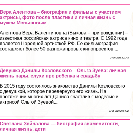
Вера Алентова – биография и фильмы с участием
актрисы, фото после пластики и личная жизнь с
мужем Меньшовым
Алентова Вера Валентиновна (Быкова – при рождении) –
известная российская актриса кино и театра. С 1992 года
является Народной артисткой РФ. Ее фильмография
составляет более 50 разножанровых кинопроектов....
24 06 2026 3:21:48
Девушка Данилы Козловского – Ольга Зуева: личная
жизнь пары, слухи про ребенка и свадьбу
В 2015 году состоялось знакомство Данилы Козловского
с дeвyшкой, которое перевернуло его жизнь. На
протяжении многих лет Данила счастлив с моделью и
актрисой Ольгой Зуевой....
23 06 2026 20:54:32
Светлана Зейналова — биография знаменитости,
личная жизнь, дети