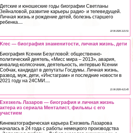
Детские и юношеские годы биографии Светланы
Зейналовой, развитие карьеры радио- и телеведущей.
Личная жизнь и рождение детей, болезнь старшего
ребенка....
22 06 2026 3:21:51
Krec — биография знаменитости, личная жизнь, дети
Биография Ксении Безугловой: общественно-
политический деятель, «Мисс мира – 2013», авария,
инвалид-колясочник, деятельность, интервью Ксении
Собчак, кандидат в депутаты Госдумы. Личная жизнь,
развод, муж, дети, «Инстаграм» и последние новости в
2021 году на 24СМИ....
21 06 2026 4:21:45
Ехезкель Лазаров — биография и личная жизнь
актера из сериала Менталист, фильмы с его
участием
Кинематографическая карьера Ехезкель Лазарова
началась в 24 года с работы немецкого производства