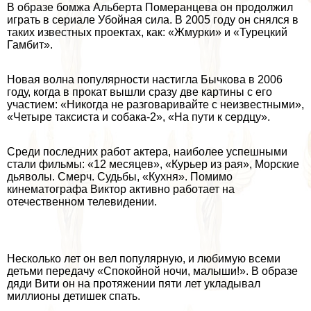
В образе бoмжа Альберта Померанцева он продолжил
играть в
сериале Убойная сила
. В 2005 году он снялся в
таких известных проектах, как: «Жмурки» и «Турецкий
Гамбит».
Новая волна популярности настигла Бычкова в 2006
году, когда в прокат вышли сразу две картины с его
участием: «Никогда не разговаривайте с неизвестными»,
«Четыре таксиста и собака-2», «На пути к сердцу».
Среди последних работ актера, наиболее успешными
стали фильмы: «12 месяцев», «Курьер из рая»,
Морские
дьяволы. Смерч. Судьбы
, «Кухня». Помимо
кинематографа Виктор активно работает на
отечественном телевидении.
Несколько лет он вел популярную, и любимую всеми
детьми передачу «Спокойной ночи, малыши!». В образе
дяди Вити он на протяжении пяти лет укладывал
миллионы детишек спать.