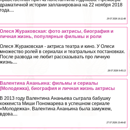
драматичной истории запланирована на 22 ноября 2018
года....
29 07 2026 16:11:48
Олеся Жуpaковская: фото актрисы, биография и
личная жизнь, популярные фильмы и роли
Олеся Жуpaковская - актриса театра и кино. У Олеси
множество ролей в сериалах и театральных постановках.
После развода не любит рассказывать про личную
жизнь....
28 07 2026 9:45:13
Валентина Ананьина: фильмы и сериалы
(Молодежка), биография и личная жизнь актрисы
В 2013 году Валентина Ананьева сыграла бабушку
хоккеиста Миши Пономарева в успешном сериале
«Молодежка». Валентина Ананьина была замужем,
вдова....
27 07 2026 15:44:42