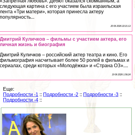
«Запретная любовь». Дебют оказался скомканным, а
следующая картина с его участием была израильская
лента «Три матери», которая принесла актеру
популярность...
20 06 2026 22:21:13
Дмитрий Куличков – фильмы с участием актера, его
личная жизнь и биография
Дмитрий Куличков – российский актер театра и кино. Его
фильмография насчитывает более 50 ролей в фильмах и
сериалах, среди которых «Молодёжка» и «Страна ОЗ»....
19 06 2026 1:56:24
Еще:
Подробности -1
::
Подробности -2
::
Подробности -3
::
Подробности -4
::