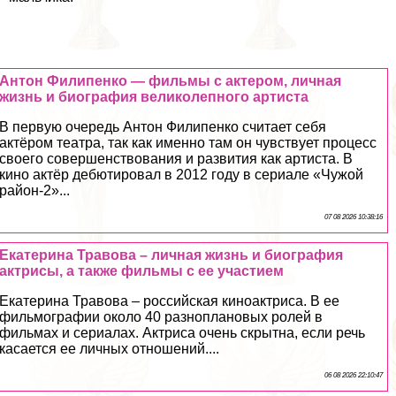
Антон Филипенко — фильмы с актером, личная
жизнь и биография великолепного артиста
В первую очередь Антон Филипенко считает себя
актёром театра, так как именно там он чувствует процесс
своего совершенствования и развития как артиста. В
кино актёр дебютировал в 2012 году в сериале «Чужой
район-2»...
07 08 2026 10:38:16
Екатерина Травова – личная жизнь и биография
актрисы, а также фильмы с ее участием
Екатерина Травова – российская киноактриса. В ее
фильмографии около 40 разноплановых ролей в
фильмах и сериалах. Актриса очень скрытна, если речь
касается ее личных отношений....
06 08 2026 22:10:47