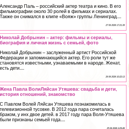
Александр Паль – российский актер театра и кино. В его
фильмографии около 30 ролей в фильмах и сериалах.
Также он снимался в клипе «Вояж» группы Ленинград....
27 06 2026 17:21:39
Николай Добрынин – актер: фильмы и сериалы,
биография и личная жизнь с семьей, фото
Николай Добрынин – заслуженный артист Российской
Федерации и запоминающийся актер. Его роли тут же
становятся известными, узнаваемыми в народе. Женат,
есть дети....
26 06 2026 10:22:13
Жена Павла ВолиЛяйсан Утяшева: свадьба и дети,
история отношений, знакомство
С Павлом Волей Ляйсан Утяшева познакомилась в
телевизионной тусовке. В 2012 года пара сочеталась
бpaком, у инх двое детей. в 2017 году пара Воля-Утяшева
были признаны семьей года....
25 06 2026 3:29:49