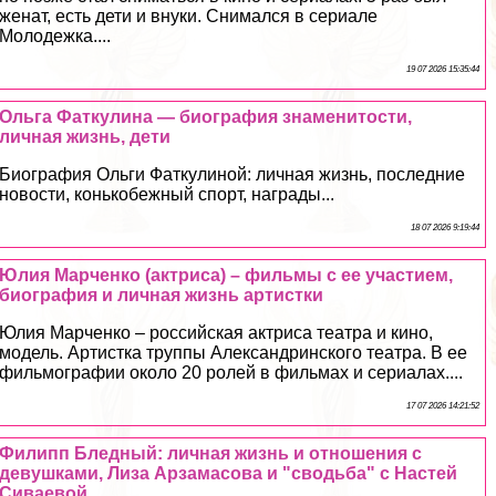
женат, есть дети и внуки. Снимался в сериале
Молодежка....
19 07 2026 15:35:44
Ольга Фаткулина — биография знаменитости,
личная жизнь, дети
Биография Ольги Фаткулиной: личная жизнь, последние
новости, конькобежный спорт, награды...
18 07 2026 9:19:44
Юлия Марченко (актриса) – фильмы с ее участием,
биография и личная жизнь артистки
Юлия Марченко – российская актриса театра и кино,
модель. Артистка труппы Александринского театра. В ее
фильмографии около 20 ролей в фильмах и сериалах....
17 07 2026 14:21:52
Филипп Бледный: личная жизнь и отношения с
дeвyшками, Лиза Арзамасова и "сводьба" с Настей
Сиваевой