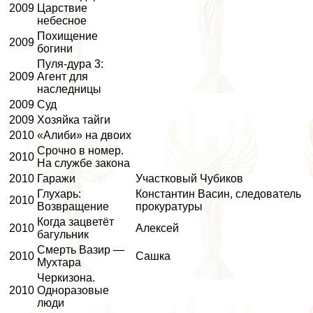
2009
Царствие
небесное
Похищение
2009
богини
Пуля-дypa 3:
2009
Агент для
наследницы
2009
Суд
2009
Хозяйка тайги
2010
«Алиби» на двоих
Срочно в номер.
2010
На службе закона
2010
Гаражи
Участковый Чубиков
Глухарь:
Константин Васин, следователь
2010
Возвращение
прокуратуры
Когда зацветёт
2010
Алексей
багульник
Смерть Вазир —
2010
Сашка
Мухтара
Черкизона.
2010
Одноразовые
люди