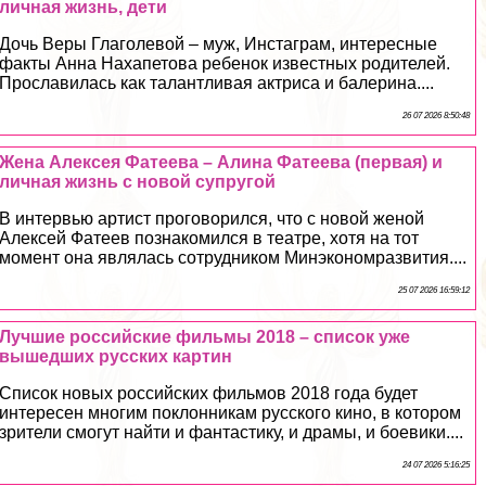
личная жизнь, дети
Дочь Веры Глаголевой – муж, Инстаграм, интересные
факты Анна Нахапетова ребенок известных родителей.
Прославилась как талантливая актриса и балерина....
26 07 2026 8:50:48
Жена Алексея Фатеева – Алина Фатеева (первая) и
личная жизнь с новой супругой
В интервью артист проговорился, что с новой женой
Алексей Фатеев познакомился в театре, хотя на тот
момент она являлась сотрудником Минэкономразвития....
25 07 2026 16:59:12
Лучшие российские фильмы 2018 – список уже
вышедших русских картин
Список новых российских фильмов 2018 года будет
интересен многим поклонникам русского кино, в котором
зрители смогут найти и фантастику, и драмы, и боевики....
24 07 2026 5:16:25