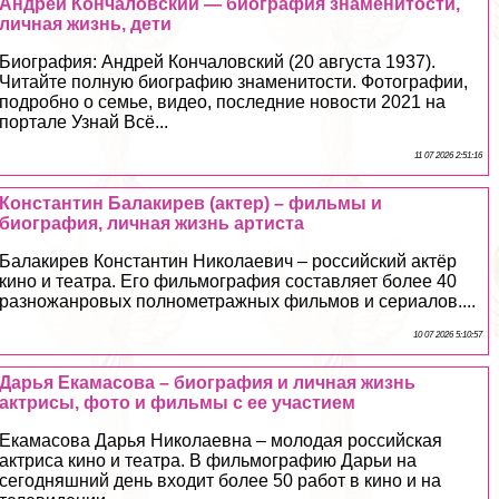
Андрей Кончаловский — биография знаменитости,
личная жизнь, дети
Биография: Андрей Кончаловский (20 августа 1937).
Читайте полную биографию знаменитости. Фотографии,
подробно о семье, видео, последние новости 2021 на
портале Узнай Всё...
11 07 2026 2:51:16
Константин Балакирев (актер) – фильмы и
биография, личная жизнь артиста
Балакирев Константин Николаевич – российский актёр
кино и театра. Его фильмография составляет более 40
разножанровых полнометражных фильмов и сериалов....
10 07 2026 5:10:57
Дарья Екамасова – биография и личная жизнь
актрисы, фото и фильмы с ее участием
Екамасова Дарья Николаевна – молодая российская
актриса кино и театра. В фильмографию Дарьи на
сегодняшний день входит более 50 работ в кино и на