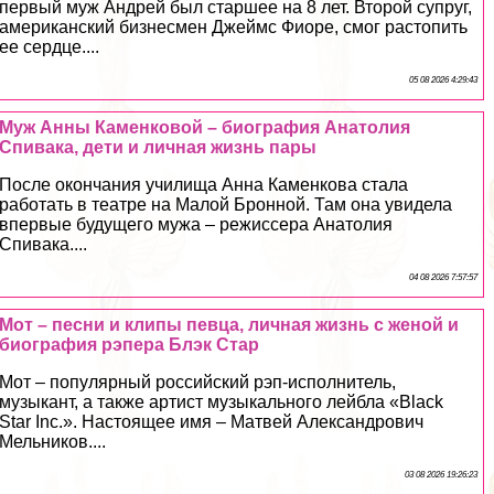
первый муж Андрей был старшее на 8 лет. Второй супруг,
американский бизнесмен Джеймс Фиоре, смог растопить
ее сердце....
05 08 2026 4:29:43
Муж Анны Каменковой – биография Анатолия
Спивака, дети и личная жизнь пары
После окончания училища Анна Каменкова стала
работать в театре на Малой Бронной. Там она увидела
впервые будущего мужа – режиссера Анатолия
Спивака....
04 08 2026 7:57:57
Мот – песни и клипы певца, личная жизнь с женой и
биография рэпера Блэк Стар
Мот – популярный российский рэп-исполнитель,
музыкант, а также артист музыкального лейбла «Black
Star Inc.». Настоящее имя – Матвей Александрович
Мельников....
03 08 2026 19:26:23