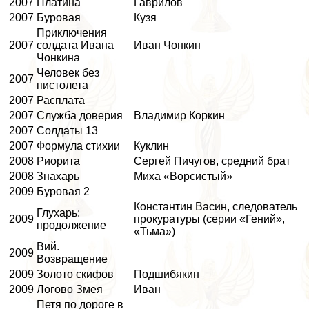
2007
Платина
Гаврилов
2007
Буровая
Кузя
Приключения
2007
солдата Ивана
Иван Чонкин
Чонкина
Человек без
2007
пистолета
2007
Расплата
2007
Служба доверия
Владимир Коркин
2007
Солдаты 13
2007
Формула стихии
Куклин
2008
Риорита
Сергeй Пичугов, средний брат
2008
Знахарь
Миха «Ворсистый»
2009
Буровая 2
Константин Васин, следователь
Глухарь:
2009
прокуратуры (серии «Гений»,
продолжение
«Тьма»)
Вий.
2009
Возвращение
2009
Золото скифов
Подшибякин
2009
Логово Змея
Иван
Петя по дороге в