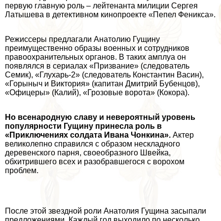
первую главную роль – лейтенанта милиции Сергея
Латышева в детективном кинопроекте «Пепел Феникса».
Режиссеры предлагали Анатолию Гущину
преимущественно образы военных и сотрудников
правоохранительных органов. В таких амплуа он
появлялся в сериалах «Призвание» (следователь
Семик), «Глухарь-2» (следователь Константин Васин),
«Горыныч и Виктория» (капитан Дмитрий Бубенцов),
«Офицеры» (Калий), «Грозовые ворота» (Кокора).
Но всенародную славу и невероятный уровень
популярности Гущину принесла роль в
«Приключениях солдата Ивана Чонкина».
Актер
великолепно справился с образом нескладного
деревенского парня, своеобразного Швейка,
обхитрившего всех и разобравшегося с ворохом
проблем.
После этой звездной роли Анатолия Гущина засыпали
предложениями. Каждый год выходило по несколько