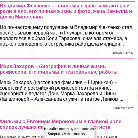
Владимир Фекленко — фильмы с участием актера и
роли в них, его личная жизнь и фото, жена Камилла и
дочка Мирослава
Но по-настоящему популярным Владимир Фекленко стал
после съемок первой части Глухаря, в котором он
воплотился в образ Коли Тарасова, сначала стажера, а
позже полноценного сотрудника райотдела милиции...
24 06 2026 22:39:24
Марк Захаров – биография и личная жизнь
режиссера, его фильмы и театральные работы
Марк Захаров (настоящая фамилия – Ширинкин) –
советский и российский режиссер театра и кино,
сценарист и педагог. Дочь Марка Захарова и Нины
Лапшиновой – Александра служит в театре Ленком....
23 06 2026 6:40:15
Фильмы с Евгением Мироновым в главной роли –
список лучших фильмов с участием артиста
На сайте используются cookies
Закрыть эту плашку
Многие считают его гениальным актером, он сумел