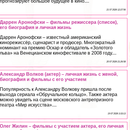
прогнозируют большое будущее в кино....
21 07 2026 12:27:56
Даррен Аронофски – фильмы режиссера (список),
его биография и личная жизнь
Даррен Аронофски – известный американский
кинорежиссёр, сценарист и продюсер. Многократный
номинант на премию Оскар и обладатель «Золотого
льва» на Венецианском кинофестивале в 2008 году....
20 07 2026 21:26:58
Александр Волков (актер) – личная жизнь с женой,
биография и фильмы с его участием
Популярность к Александру Волкову пришла после
выхода сериала «Обручальное кольцо». Также актера
можно увидеть на сцене московского антрепризного
театра «Мир искусства»....
19 07 2026 3:33:13
Олег Жилин – фильмы с участием актера, его личная