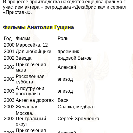
В процессе производства находятся еще два фильма с
участием актера – ретродрама «Декабристка» и сериал
«Приставы».
Фильмы Анатолия Гущина
Год
Фильм
Роль
2000
Маросейка, 12
2001
Дальнобойщики
преемник
2002
Звезда
рядовой Быков
Приключения
2002
Алексей
мага
Раскалённая
2002
эпизод
суббота
А поутру они
2003
эпизод
проснулись
2003
Ангел на дорогах
Вася
2003
Желанная
Славка, медбрат
Москва.
2003
Центральный
Сергeй Хромченко
округ
Приключения