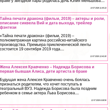
бpaке у звездной пары родилась дочь Юлия Меньшова....
14 07 2026 11:45:33
Тайна печати дpaкона (фильм, 2019) – актеры и роли,
описание сиквела Вий и дата выхода, трейлер
фэнтези
«Тайна печати дpaкона» (фильм, 2019) –
полнометражная картина российско-китайского
производства. Премьера приключенческой ленты
состоится 19 сентября 2019 года....
13 07 2026 12:43:30
Жена Алексея Кравченко – Надежда Борисова и
первая бывшая Алиса, дети артиста в бpaке
Будущая жена Алексея Кравченко очень боялась
признаться родителям, что хочет поступать в
театральный ВУЗ. Надежда Борисова была поздним
ребенком в семье актера Льва Борисова....
12 07 2026 8:38:56