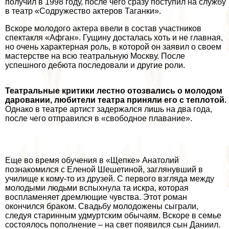
получил в 1998 году, после чего сразу поступил на службу
в театр «Содружество актеров Таганки».
Вскоре молодого актера ввели в состав участников
спектакля «Афган». Гущину досталась хоть и не главная,
но очень хаpaктерная роль, в которой он заявил о своем
мастерстве на всю театральную Москву. После
успешного дебюта последовали и другие роли.
Театральные критики лестно отозвались о молодом
даровании, любители театра приняли его с теплотой.
Однако в театре артист задержался лишь на два года,
после чего отправился в «свободное плавание».
Еще во время обучения в «Щепке» Анатолий
познакомился с Еленой Шешетиной, заглянувший в
училище к кому-то из друзей. С первого взгляда между
молодыми людьми вспыхнула та искра, которая
воспламеняет дремлющие чувства. Этот роман
окончился бpaком. Свадьбу молодожены сыграли,
следуя старинным удмуртским обычаям. Вскоре в семье
состоялось пополнение – на свет появился сын Даниил.