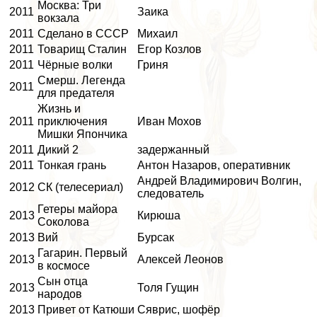
Москва: Три
2011
Заика
вокзала
2011
Сделано в СССР
Михаил
2011
Товарищ Сталин
Егор Козлов
2011
Чёрные волки
Гриня
Смерш. Легенда
2011
для предателя
Жизнь и
2011
приключения
Иван Мохов
Мишки Япончика
2011
Дикий 2
задержанный
2011
Тонкая грань
Антон Назаров, оперативник
Андрей Владимирович Волгин,
2012
СК (телесериал)
следователь
Гетеры майора
2013
Кирюша
Соколова
2013
Вий
Бурсак
Гагарин. Первый
2013
Алексей Леонов
в космосе
Сын отца
2013
Толя Гущин
народов
2013
Привет от Катюши
Сяврис, шофёр