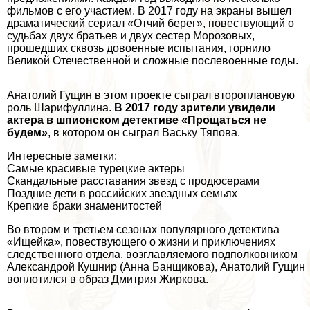
фильмов с его участием. В 2017 году на экраны вышел
драматический сериал «Отчий берег», повествующий о
судьбах двух братьев и двух сестер Морозовых,
прошедших сквозь довоенные испытания, горнило
Великой Отечественной и сложные послевоенные годы.
Анатолий Гущин в этом проекте сыграл второплановую
роль Шарифуллина.
В 2017 году зрители увидели
актера в шпионском детективе «Прощаться не
будем»
, в котором он сыграл Ваську Тяпова.
Интересные заметки:
Самые красивые турецкие актеры
Скандальные расставания звезд с продюсерами
Поздние дети в российских звездных семьях
Крепкие бpaки знаменитостей
Во втором и третьем сезонах популярного детектива
«Ищейка», повествующего о жизни и приключениях
следственного отдела, возглавляемого подполковником
Александрой Кушнир (
Анна Банщикова
), Анатолий Гущин
воплотился в образ Дмитрия Жиркова.