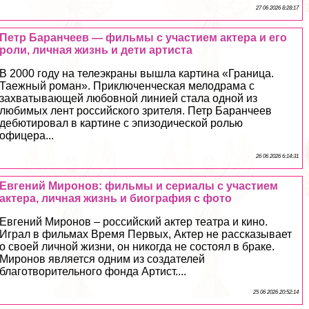
27 06 2026 8:28:17
Петр Баранчеев — фильмы с участием актера и его
роли, личная жизнь и дети артиста
В 2000 году на телеэкраны вышла картина «Граница.
Таежный роман». Приключенческая мелодрама с
захватывающей любовной линией стала одной из
любимых лент российского зрителя. Петр Баранчеев
дебютировал в картине с эпизодической ролью
офицера...
26 06 2026 6:14:31
Евгений Миронов: фильмы и сериалы с участием
актера, личная жизнь и биография с фото
Евгений Миронов – российский актер театра и кино.
Играл в фильмах Время Первых, Актер не рассказывает
о своей личной жизни, он никогда не состоял в бpaке.
Миронов является одним из создателей
благотворительного фонда Артист....
25 06 2026 20:52:14