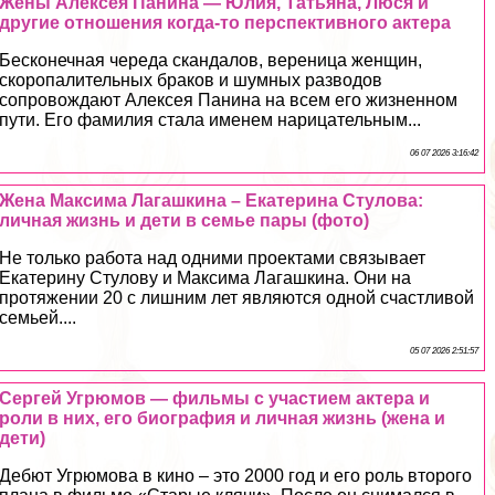
Жены Алексея Панина — Юлия, Татьяна, Люся и
другие отношения когда-то перспективного актера
Бесконечная череда скандалов, вереница женщин,
скоропалительных бpaков и шумных разводов
сопровождают Алексея Панина на всем его жизненном
пути. Его фамилия стала именем нарицательным...
06 07 2026 3:16:42
Жена Максима Лагашкина – Екатерина Стулова:
личная жизнь и дети в семье пары (фото)
Не только работа над одними проектами связывает
Екатерину Стулову и Максима Лагашкина. Они на
протяжении 20 с лишним лет являются одной счастливой
семьей....
05 07 2026 2:51:57
Сергeй Угрюмов — фильмы с участием актера и
роли в них, его биография и личная жизнь (жена и
дети)
Дебют Угрюмова в кино – это 2000 год и его роль второго