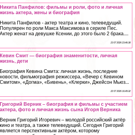
Никита Панфилов: фильмы и роли, фото и личная
жизнь актера, жены и биография
Никита Панфилов - актер театра и кино, телеведущий.
Популярен по роли Макса Максимова в сериле Пес.
Актер женат на дeвyшке Ксении, до этого было 2 бpaка....
23 07 2026 23:46:38
Кевин Смит — биография знаменитости, личная
жизнь, дети
Биография Кевина Смита: личная жизнь, последние
новости, фильмография режиссера, «Вечер с Кевином
Смитом», «Догма», «Бивень», «Клерки», Джейсон Мьюз...
22 07 2026 16:49:32
Григорий Верник – биография и фильмы с участием
актера, фото и личная жизнь сына Игоря Верника
Верник Григорий Игоревич – молодой российский актёр
кино и театра, а также телеведущий. Сегодня Григорий
является перспективным актёром, которому