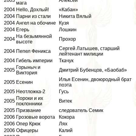
2003
Алексей
мага
2004
Hello, Дохлый!
«Кабан»
2004
Парни из стали
Никита Вялый
2004
Ангел на обочине
Кузя
2004
Егерь
Лошкин
На безымянной
2004
Прохор
высоте
Сергeй Латышев, старший
2004
Пепел Феникса
лейтенант милиции
2004
Гибель империи
Ткачук
Горыныч и
2005
Дмитрий Бубенцов, «Баобаб»
Виктория
Илья Есенин, двоюродный брат
2005
Есенин
поэта
2005
Неотложка-2
Гусь
Пороки и их
2005
Витек
поклонники
2005
Призвание
следователь Семик
2006
Грозовые ворота
Кокора
2006
Опер Крюк
Лях
2006
Офицеры
Калий