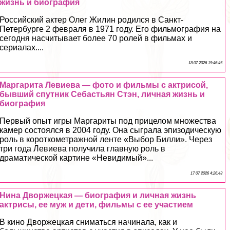
жизнь и биография
Российский актер Олег Жилин родился в Санкт-
Петербурге 2 февраля в 1971 году. Его фильмография на
сегодня насчитывает более 70 ролей в фильмах и
сериалах....
18 07 2026 19:46:45
Маргарита Левиева — фото и фильмы с актрисой,
бывший спутник Себастьян Стэн, личная жизнь и
биография
Первый опыт игры Маргариты под прицелом множества
камер состоялся в 2004 году. Она сыграла эпизодическую
роль в короткометражной ленте «Выбор Билли». Через
три года Левиева получила главную роль в
драматической картине «Невидимый»...
17 07 2026 4:26:43
Нина Дворжецкая — биография и личная жизнь
актрисы, ее муж и дети, фильмы с ее участием
В кино Дворжецкая сниматься начинала, как и