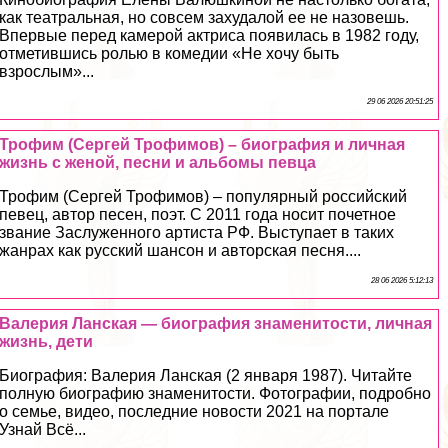
как театральная, но совсем захудалой ее не назовешь.
Впервые перед камерой актриса появилась в 1982 году,
отметившись ролью в комедии «Не хочу быть
взрослым»...
29 06 2026 20:51:25
Трофим (Сергeй Трофимов) – биография и личная
жизнь с женой, песни и альбомы певца
Трофим (Сергeй Трофимов) – популярный российский
певец, автор песен, поэт. С 2011 года носит почетное
звание Заслуженного артиста РФ. Выступает в таких
жанрах как русский шансон и авторская песня....
28 06 2026 5:12:13
Валерия Ланская — биография знаменитости, личная
жизнь, дети
Биография: Валерия Ланская (2 января 1987). Читайте
полную биографию знаменитости. Фотографии, подробно
о семье, видео, последние новости 2021 на портале
Узнай Всё...