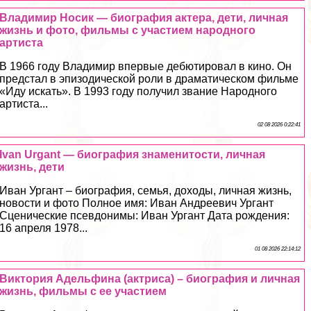
Владимир Носик — биография актера, дети, личная
жизнь и фото, фильмы с участием народного
артиста
В 1966 году Владимир впервые дебютировал в кино. Он
предстал в эпизодической роли в драматическом фильме
«Иду искать». В 1993 году получил звание Народного
артиста...
02 08 2026 0:22:41
Ivan Urgant — биография знаменитости, личная
жизнь, дети
Иван Ургант – биография, семья, доходы, личная жизнь,
новости и фото Полное имя: Иван Андреевич Ургант
Сценические псевдонимы: Иван Ургант Дата рождения:
16 апреля 1978...
01 08 2026 22:14:12
Виктория Адельфина (актриса) – биография и личная
жизнь, фильмы с ее участием