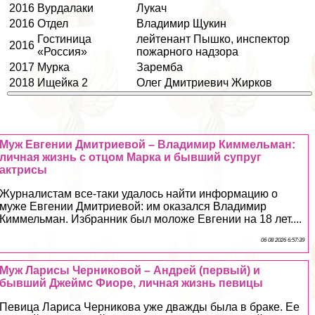
2016
Вурдалаки
Лукач
2016
Отдел
Владимир Щукин
Гостиница
лейтенант Пышко, инспектор
2016
«Россия»
пожарного надзора
2017
Мурка
Заремба
2018
Ищейка 2
Олег Дмитриевич Жирков
Муж Евгении Дмитриевой – Владимир Киммельман:
личная жизнь с отцом Марка и бывший супруг
актрисы
Журналистам все-таки удалось найти информацию о
муже Евгении Дмитриевой: им оказался Владимир
Киммельман. Избранник был моложе Евгении на 18 лет....
06 08 2026 6:57:39
Муж Ларисы Черниковой – Андрей (первый) и
бывший Джеймс Фиоре, личная жизнь певицы
Певица Лариса Черникова уже дважды была в бpaке. Ее