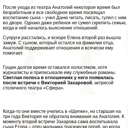
После ухода из театра Анатолий некоторое время был
безработным и все свободное время посвящал
воспитанию сына – учил Даню читать, писать, гулял с ним
во дворе. Однако даже ребенок не сумел скрепить семью,
когда в ней началось выяснение отношений.
Супруги расстались, и вскоре Елена второй раз вышла
замуж. С сыном, который остался на фамилии отца,
Анатолий поддерживает отношения и всячески ему
помогает.
Гущин долгое время оставался холостяком, хотя
журналисты и приписывали ему служебные романы.
Светлая полоса в отношениях у него появилась
после встречи с Викторией Захаровой
, актрисой
столичного театра «Сфера».
Когда-то они вместе учились в «Щепке», но старшая на
три года Виктория не обратила внимания на Анатолия. К
моменту второй встречи Захарова сама воспитывала
сына Егора – отец мальчика трагически погиб, но когда