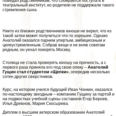
поведал родственникам, что собирается поступать в
театральный институт, но родители не поддержали такого
стремления сына.
Никто из близких родственников юноши не верил, что из
такой затеи может получиться что-то хорошее. Однако
Анатолий оказался парнем упертым, амбициозным и
целеустремленным. Собрав вещи и не вняв советам
родным, он уехал покорять Москву.
Столица не стала проверять юношу на прочность, а с
первого раза приняла его под свою опеку –
Анатолий
Гущин стал студентом «Щепки»
, опередив несколько
сотен других сверстников.
Курс, на котором учился будущий Иван Чонкин, оказался
по-настоящему звездным – компанию Гущину за партой и
на подмостках учебной сцены составили Егор Бероев,
Илья Древнов, Мария Скосырева.
Диплом о высшем актерском образовании Анатолий