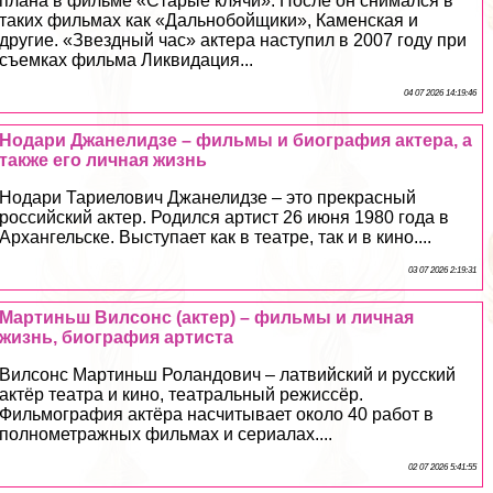
плана в фильме «Старые клячи». После он снимался в
таких фильмах как «Дальнобойщики», Каменская и
другие. «Звездный час» актера наступил в 2007 году при
съемках фильма Ликвидация...
04 07 2026 14:19:46
Нодари Джанелидзе – фильмы и биография актера, а
также его личная жизнь
Нодари Тариелович Джанелидзе – это прекрасный
российский актер. Родился артист 26 июня 1980 года в
Архангельске. Выступает как в театре, так и в кино....
03 07 2026 2:19:31
Мартиньш Вилсонс (актер) – фильмы и личная
жизнь, биография артиста
Вилсонс Мартиньш Роландович – латвийский и русский
актёр театра и кино, театральный режиссёр.
Фильмография актёра насчитывает около 40 работ в
полнометражных фильмах и сериалах....
02 07 2026 5:41:55