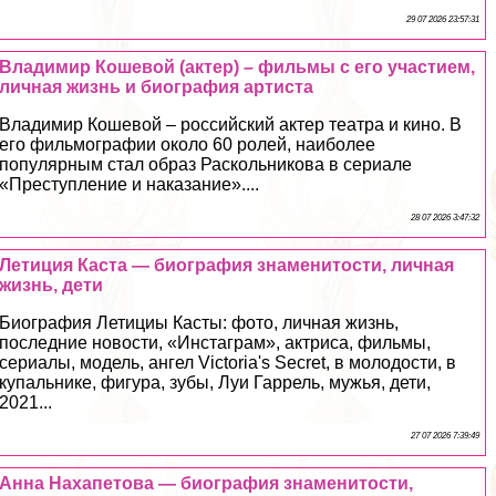
29 07 2026 23:57:31
Владимир Кошевой (актер) – фильмы с его участием,
личная жизнь и биография артиста
Владимир Кошевой – российский актер театра и кино. В
его фильмографии около 60 ролей, наиболее
популярным стал образ Раскольникова в сериале
«Преступление и наказание»....
28 07 2026 3:47:32
Летиция Каста — биография знаменитости, личная
жизнь, дети
Биография Летициы Касты: фото, личная жизнь,
последние новости, «Инстаграм», актриса, фильмы,
сериалы, модель, ангел Victoria's Secret, в молодости, в
купальнике, фигура, зубы, Луи Гаррель, мужья, дети,
2021...
27 07 2026 7:39:49
Анна Нахапетова — биография знаменитости,