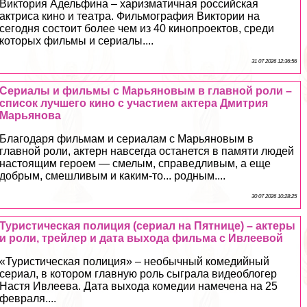
Виктория Адельфина – харизматичная российская
актриса кино и театра. Фильмография Виктории на
сегодня состоит более чем из 40 кинопроектов, среди
которых фильмы и сериалы....
31 07 2026 12:36:56
Сериалы и фильмы с Марьяновым в главной роли –
список лучшего кино с участием актера Дмитрия
Марьянова
Благодаря фильмам и сериалам с Марьяновым в
главной роли, актерн навсегда останется в памяти людей
настоящим героем — смелым, справедливым, а еще
добрым, смешливым и каким-то... родным....
30 07 2026 10:28:25
Туристическая полиция (сериал на Пятнице) – актеры
и роли, трейлер и дата выхода фильма с Ивлеевой
«Туристическая полиция» – необычный комедийный
сериал, в котором главную роль сыграла видеоблогер
Настя Ивлеева. Дата выхода комедии намечена на 25
февраля....