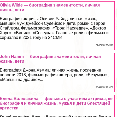
Olivia Wilde — биография знаменитости, личная
жизнь, дети
Биография актрисы Оливии Уайлд: личная жизнь,
бывший муж Джейсон Судейкис и дети, роман с Гарри
Стайлзом. Фильмография: «Трон: Наследие», «Доктор
Хаус», «Винил», «Соседка». Главные роли в фильмах и
сериалах в 2021 году на 24СМИ....
01 07 2026 20:45:29
John Hamm — биография знаменитости, личная
жизнь, дети
Биография Джона Хэмма: личная жизнь, последние
новости 2018, фильмография актера, роли, «Безумцы»,
«Малыш на драйве»...
30 06 2026 17:18:59
Елена Валюшкина — фильмы с участием актрисы, ее
биография и личная жизнь, мужья и дети блестящей
артистки
Кинобиография Елены Валюшкиной не настолько богата,