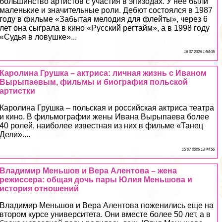
большинство артистов с участия в эпизодах. У нее были
маленькие и значительные роли. Дебют состоялся в 1987
году в фильме «Забытая мелодия для флейты», через 6
лет она сыграла в кино «Русский регтайм», а в 1998 году
«Судья в ловушке»...
16 07 2026 1:54:35
Каролина Грушка – актриса: личная жизнь с Иваном
Вырыпаевым, фильмы и биография польской
артистки
Каролина Грушка – польская и российская актриса театра
и кино. В фильмографии жены Ивана Вырыпаева более
40 ролей, наиболее известная из них в фильме «Танец
Дели»....
15 07 2026 13:44:56
Владимир Меньшов и Вера Алентова – жена
режиссера: общая дочь пары Юлия Меньшова и
история отношений
Владимир Меньшов и Вера Алентова поженились еще на
втором курсе университета. Они вместе более 50 лет, а в