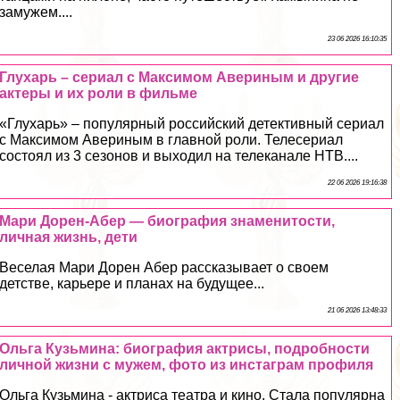
замужем....
23 06 2026 16:10:35
Глухарь – сериал с Максимом Авериным и другие
актеры и их роли в фильме
«Глухарь» – популярный российский детективный сериал
с Максимом Авериным в главной роли. Телесериал
состоял из 3 сезонов и выходил на телеканале НТВ....
22 06 2026 19:16:38
Мари Дорен-Абер — биография знаменитости,
личная жизнь, дети
Веселая Мари Дорен Абер рассказывает о своем
детстве, карьере и планах на будущее...
21 06 2026 13:48:33
Ольга Кузьмина: биография актрисы, подробности
личной жизни с мужем, фото из инстаграм профиля
Ольга Кузьмина - актриса театра и кино. Стала популярна