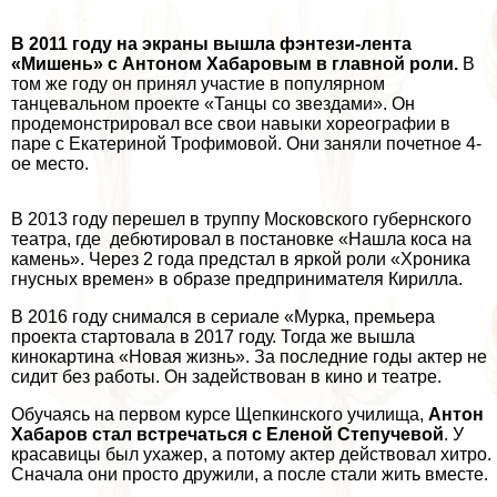
В 2011 году на экраны вышла фэнтези-лента
«Мишень» с Антоном Хабаровым в главной роли.
В
том же году он принял участие в популярном
танцевальном проекте «Танцы со звездами». Он
продемонстрировал все свои навыки хореографии в
паре с Екатериной Трофимовой. Они заняли почетное 4-
ое место.
В 2013 году перешел в труппу Московского губернского
театра, где дебютировал в постановке «Нашла коса на
камень». Через 2 года предстал в яркой роли «Хроника
гнусных времен» в образе предпринимателя Кирилла.
В 2016 году снимался в сериале «Мурка, премьера
проекта стартовала в 2017 году. Тогда же вышла
кинокартина «Новая жизнь». За последние годы актер не
сидит без работы. Он задействован в кино и театре.
Обучаясь на первом курсе Щепкинского училища,
Антон
Хабаров стал встречаться с Еленой Степучевой
. У
красавицы был ухажер, а потому актер действовал хитро.
Сначала они просто дружили, а после стали жить вместе.