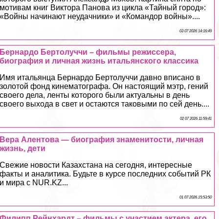
мотивам книг Виктора Панова из цикла «Тайный город»:
«Войны начинают неудачники» и «Комaндор войны»....
03 07 2026 14:16:49
Бернардо Бертолуччи – фильмы режиссера,
биография и личная жизнь итальянского классика
Имя итальянца Бернардо Бертолуччи давно вписано в
золотой фонд кинематографа. Он настоящий мэтр, гений
своего дела, ленты которого были актуальны в день
своего выхода в свет и остаются таковыми по сей день....
02 07 2026 11:59:41
Вера Алентова — биография знаменитости, личная
жизнь, дети
Свежие новости Казахстана на сегодня, интересные
факты и аналитика. Будьте в курсе последних событий РК
и мира с NUR.KZ...
01 07 2026 15:53:50
Филипп Рейнхардт – фильмы с участием актера, его