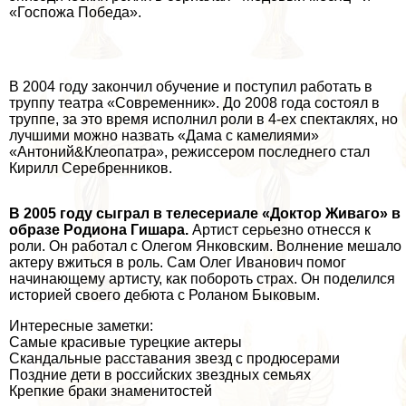
«Госпожа Победа».
В 2004 году закончил обучение и поступил работать в
труппу театра «Современник». До 2008 года состоял в
труппе, за это время исполнил роли в 4-ех спектаклях, но
лучшими можно назвать «Дама с камелиями»
«Антоний&Клеопатра», режиссером последнего стал
Кирилл Серебренников
.
В 2005 году сыграл в телесериале «Доктор Живаго» в
образе Родиона Гишара.
Артист серьезно отнесся к
роли. Он работал с
Олегом Янковским
. Волнение мешало
актеру вжиться в роль. Сам Олег Иванович помог
начинающему артисту, как побороть страх. Он поделился
историей своего дебюта с Роланом Быковым.
Интересные заметки:
Самые красивые турецкие актеры
Скандальные расставания звезд с продюсерами
Поздние дети в российских звездных семьях
Крепкие бpaки знаменитостей