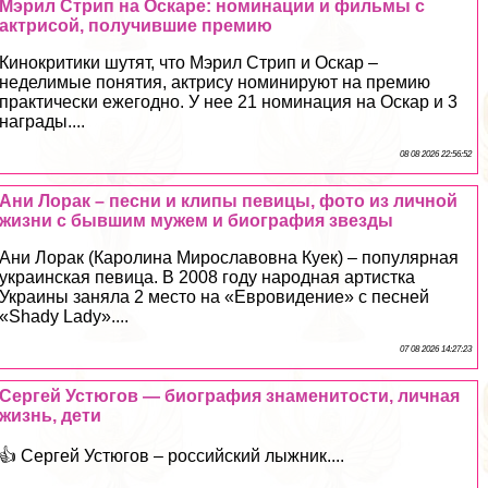
Мэрил Стрип на Оскаре: номинации и фильмы с
актрисой, получившие премию
Кинокритики шутят, что Мэрил Стрип и Оскар –
неделимые понятия, актрису номинируют на премию
пpaктически ежегодно. У нее 21 номинация на Оскар и 3
награды....
08 08 2026 22:56:52
Ани Лоpaк – песни и клипы певицы, фото из личной
жизни с бывшим мужем и биография звезды
Ани Лоpaк (Каролина Мирославовна Куек) – популярная
украинская певица. В 2008 году народная артистка
Украины заняла 2 место на «Евровидение» с песней
«Shady Lady»....
07 08 2026 14:27:23
Сергeй Устюгов — биография знаменитости, личная
жизнь, дети
👍 Сергeй Устюгов – российский лыжник....