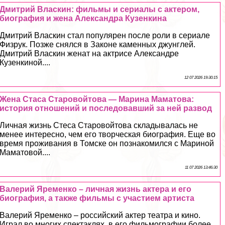
Дмитрий Власкин: фильмы и сериалы с актером,
биография и жена Александра Кузенкина
Дмитрий Власкин стал популярен после роли в сериале
Физрук. Позже снялся в Законе каменных джунглей.
Дмитрий Власкин женат на актрисе Александре
Кузенкиной....
12 07 2026 19:30:15
Жена Стаса Старовойтова — Марина Маматова:
история отношений и последовавший за ней развод
Личная жизнь Стеса Старовойтова складывалась не
менее интересно, чем его творческая биография. Еще во
время проживания в Томске он познакомился с Мариной
Маматовой....
11 07 2026 13:46:30
Валерий Яременко – личная жизнь актера и его
биография, а также фильмы с участием артиста
Валерий Яременко – российский актер театра и кино.
Играл во многих спектаклях, в его фильмографии более