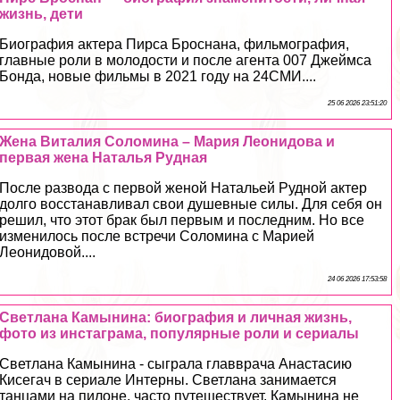
жизнь, дети
Биография актера Пирса Броснана, фильмография,
главные роли в молодости и после агента 007 Джеймса
Бонда, новые фильмы в 2021 году на 24СМИ....
25 06 2026 23:51:20
Жена Виталия Соломина – Мария Леонидова и
первая жена Наталья Рудная
После развода с первой женой Натальей Рудной актер
долго восстанавливал свои душевные силы. Для себя он
решил, что этот бpaк был первым и последним. Но все
изменилось после встречи Соломина с Марией
Леонидовой....
24 06 2026 17:53:58
Светлана Камынина: биография и личная жизнь,
фото из инстаграма, популярные роли и сериалы
Светлана Камынина - сыграла главврача Анастасию
Кисегач в сериале Интерны. Светлана занимается
танцами на пилоне, часто путешествует. Камынина не