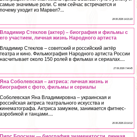
самые значимые роли. С кем сейчас встречается и
почему уходит из Марвел?...
28 06 2026 14:21:23
Владимир Стеклов (актер) – биография и фильмы с
его участием, личная жизнь Народного артиста
Владимир Стеклов – советский и российский актёр
театра и кино. Фильмография Народного артиста России
насчитывает около 150 ролей в фильмах и сериалах....
27 06 2026 7:44:45
Яна Соболевская – актриса: личная жизнь и
биография с фото, фильмы и сериалы
Соболевская Яна Владимировна – украинская и
российская актриса театрального искусства и
кинематографа. Актриса замужем, занимается фитнес-
аэробикой и танцами....
26 06 2026 23:14:12
Пирс Броснан — биография знаменитости, личная