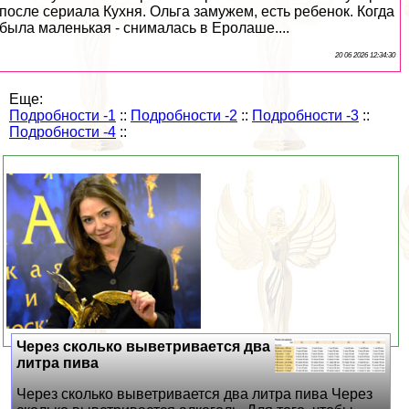
после сериала Кухня. Ольга замужем, есть ребенок. Когда
была маленькая - снималась в Еролаше....
20 06 2026 12:34:30
Еще:
Подробности -1
::
Подробности -2
::
Подробности -3
::
Подробности -4
::
Через сколько выветривается два
литра пива
Через сколько выветривается два литра пива Через