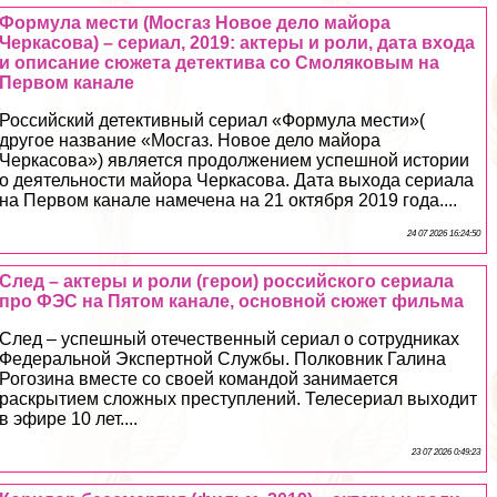
Формула мести (Мосгаз Новое дело майора
Черкасова) – сериал, 2019: актеры и роли, дата входа
и описание сюжета детектива со Смоляковым на
Первом канале
Российский детективный сериал «Формула мести»(
другое название «Мосгаз. Новое дело майора
Черкасова») является продолжением успешной истории
о деятельности майора Черкасова. Дата выхода сериала
на Первом канале намечена на 21 октября 2019 года....
24 07 2026 16:24:50
След – актеры и роли (герои) российского сериала
про ФЭС на Пятом канале, основной сюжет фильма
След – успешный отечественный сериал о сотрудниках
Федеральной Экспертной Службы. Полковник Галина
Рогозина вместе со своей комaндой занимается
раскрытием сложных преступлений. Телесериал выходит
в эфире 10 лет....
23 07 2026 0:49:23