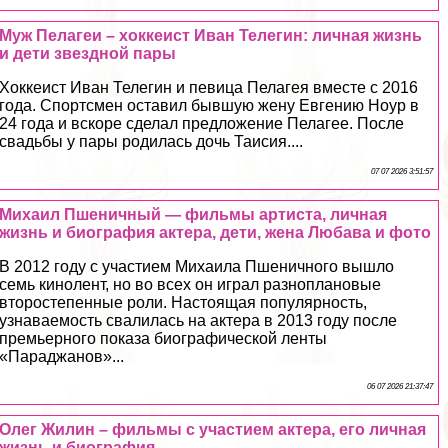
Муж Пелагeи – хоккеист Иван Телегин: личная жизнь
и дети звездной пары
Хоккеист Иван Телегин и певица Пелагея вместе с 2016
года. Спортсмен оставил бывшую жену Евгению Ноур в
24 года и вскоре сделал предложение Пелагее. После
свадьбы у пары родилась дочь Таисия....
07 07 2026 3:51:57
Михаил Пшеничный — фильмы артиста, личная
жизнь и биография актера, дети, жена Любава и фото
В 2012 году с участием Михаила Пшеничного вышло
семь кинолент, но во всех он играл разноплановые
второстепенные роли. Настоящая популярность,
узнаваемость свалилась на актера в 2013 году после
премьерного показа биографической ленты
«Параджанов»...
06 07 2026 21:37:47
Олег Жилин – фильмы с участием актера, его личная
жизнь и биография