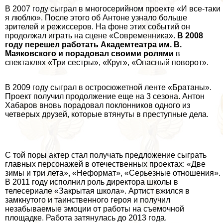
В 2007 году сыграл в многосерийном проекте «И все-таки
я люблю». После этого об Антоне узнало больше
зрителей и режиссеров. На фоне этих событий он
продолжал играть на сцене «Современника».
В 2008
году перешел работать Академтеатра им. В.
Маяковского и порадовал своими ролями
в
спектаклях «Три сестры», «Круг», «Опасный поворот».
В 2009 году сыграл в остросюжетной ленте «Братаны».
Проект получил продолжение еще на 3 сезона. Антон
Хабаров вновь порадовал поклонников одного из
четверых друзей, которые втянуты в преступные дела.
С той поры актер стал получать предложение сыграть
главных персонажей в отечественных проектах: «Две
зимы и три лета», «Неформат», «Серьезные отношения».
В 2011 году исполнил роль директора школы в
телесериале «
Закрытая школа
». Артист вжился в
замкнутого и таинственного героя и получил
незабываемые эмоции от работы на съемочной
площадке. Работа затянулась до 2013 года.