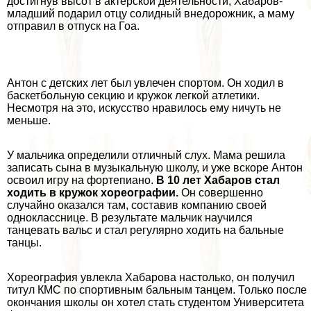
достигнув высот в актерской деятельности, Хабаров-
младший подарил отцу солидный внедорожник, а маму
отправил в отпуск на Гоа.
Антон с детских лет был увлечен спортом. Он ходил в
баскетбольную секцию и кружок легкой атлетики.
Несмотря на это, искусство нравилось ему ничуть не
меньше.
У мальчика определили отличный слух. Мама решила
записать сына в музыкальную школу, и уже вскоре Антон
освоил игру на фортепиано.
В 10 лет Хабаров стал
ходить в кружок хореографии.
Он совершенно
случайно оказался там, составив компанию своей
однокласснице. В результате мальчик научился
танцевать вальс и стал регулярно ходить на бальные
танцы.
Хореография увлекла Хабарова настолько, он получил
титул КМС по спортивным бальным танцем. Только после
окончания школы он хотел стать студентом Университета