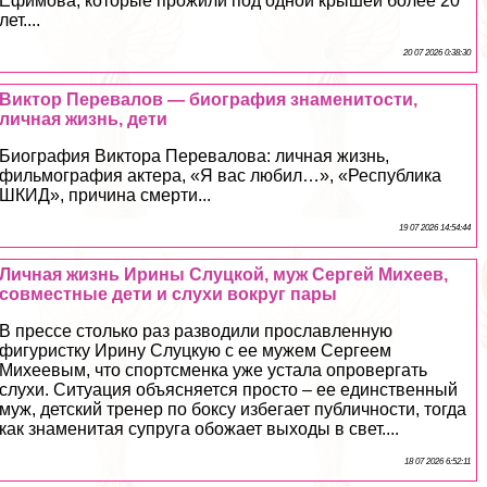
Ефимова, которые прожили под одной крышей более 20
лет....
20 07 2026 0:38:30
Виктор Перевалов — биография знаменитости,
личная жизнь, дети
Биография Виктора Перевалова: личная жизнь,
фильмография актера, «Я вас любил…», «Республика
ШКИД», причина cмepти...
19 07 2026 14:54:44
Личная жизнь Ирины Слуцкой, муж Сергeй Михеев,
совместные дети и слухи вокруг пары
В прессе столько раз разводили прославленную
фигуристку Ирину Слуцкую с ее мужем Сергеем
Михеевым, что спортсменка уже устала опровергать
слухи. Ситуация объясняется просто – ее единственный
муж, детский тренер по боксу избегает публичности, тогда
как знаменитая супруга обожает выходы в свет....
18 07 2026 6:52:11