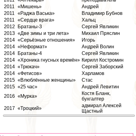
2011
«Мишень»
Андрей
2011
«Раджа Васька»
Владимир Бубнов
2011
«Сердце врага»
Хальц
2012
Братаны-3
Сергeй Явликин
2013
«Две зимы и три лета»
Михаил Пряслин
2014
«Серьёзные отношения»
Игорь
2014
«Неформат»
Андрей Волин
2014
Братаны-4
Сергeй Явликин
2014
«Хроника гнусных времён»
Кирилл Костромин
2014
«Трюкач»
Сергeй Заборский
2014
«Фетисов»
Харламов
2015
«Влюблённые женщины»
Стас
2015
«25 час»
Андрей Левитин
Костя Бланк,
2016
«Мурка»
бухгалтер
адмирал Алексей
2017
«Троцкий»
Щастный