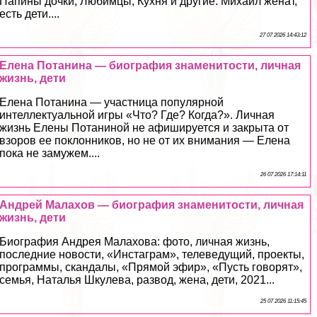
Папины дочки, Любимцы, Кухня и другие. Михаил женат,
есть дети....
27 07 2026 14:43:12
Елена Потанина — биография знаменитости, личная
жизнь, дети
Елена Потанина — участница популярной
интеллектуальной игры «Что? Где? Когда?». Личная
жизнь Елены Потаниной не афишируется и закрыта от
взоров ее поклонников, но не от их внимания — Елена
пока не замужем....
26 07 2026 17:14:11
Андрей Малахов — биография знаменитости, личная
жизнь, дети
Биография Андрея Малахова: фото, личная жизнь,
последние новости, «Инстаграм», телеведущий, проекты,
программы, скандалы, «Прямой эфир», «Пусть говорят»,
семья, Наталья Шкулева, развод, жена, дети, 2021...
25 07 2026 11:15:45