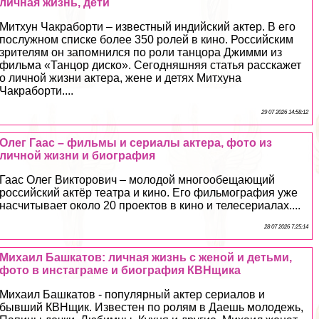
личная жизнь, дети
Митхун Чакрaбopти – известный индийский актер. В его
послужном списке более 350 ролей в кино. Российским
зрителям он запомнился по роли танцора Джимми из
фильма «Танцор диско». Сегодняшняя статья расскажет
о личной жизни актера, жене и детях Митхуна
Чакрaбopти....
29 07 2026 14:58:12
Олег Гаас – фильмы и сериалы актера, фото из
личной жизни и биография
Гаас Олег Викторович – молодой многообещающий
российский актёр театра и кино. Его фильмография уже
насчитывает около 20 проектов в кино и телесериалах....
28 07 2026 7:25:14
Михаил Башкатов: личная жизнь с женой и детьми,
фото в инстаграме и биография КВНщика
Михаил Башкатов - популярный актер сериалов и
бывший КВНщик. Известен по ролям в Даешь молодежь,