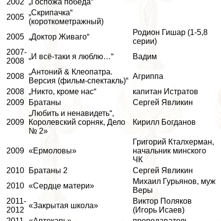
2002
„Госпожа победа“
„Скрипачка“
2005
(короткометражный)
Родион Гишар (1-5,8
2005
„Доктор Живаго“
серии)
2007-
„И всё-таки я люблю…“
Вадим
2008
„Антоний & Клеопатра.
2008
Агриппа
Версия (фильм-спектакль)“
2008
„Никто, кроме нас“
капитан Истратов
2009
Братаны
Сергeй Явликин
„Любить и ненавидеть“,
2009
Королевский сорняк, Дело
Кирилл Богданов
№ 2»
Григорий Кталхерман,
2009
«Ермоловы»
начальник минского
ЧК
2010
Братаны 2
Сергeй Явликин
Михаил Гурьянов, муж
2010
«Сердце матери»
Веры
2011-
Виктор Поляков
«
Закрытая школа
»
2012
(Игорь Исаев)
2011
«Аптекарь»
преподаватель