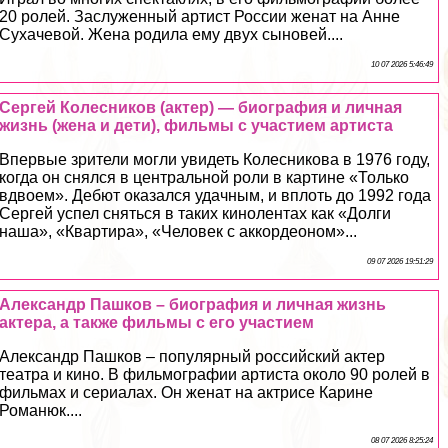
20 ролей. Заслуженный артист России женат на Анне
Сухачевой. Жена родила ему двух сыновей....
10 07 2026 5:46:49
Сергeй Колесников (актер) — биография и личная
жизнь (жена и дети), фильмы с участием артиста
Впервые зрители могли увидеть Колесникова в 1976 году,
когда он снялся в центральной роли в картине «Только
вдвоем». Дебют оказался удачным, и вплоть до 1992 года
Сергeй успел сняться в таких кинолентах как «Долги
наша», «Квартира», «Человек с аккордеоном»...
09 07 2026 19:51:29
Александр Пашков – биография и личная жизнь
актера, а также фильмы с его участием
Александр Пашков – популярный российский актер
театра и кино. В фильмографии артиста около 90 ролей в
фильмах и сериалах. Он женат на актрисе Карине
Романюк....
08 07 2026 8:25:24