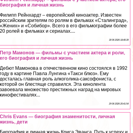
биография и личная жизнь
Филипп Рейнхардт – европейский киноактер. Известен
российским зрителям по ролям в фильмах «Сталинград»,
«Жених» и «Собибор». Всего в его фильмографии более
20 ролей в фильмах и сериалах....
30 06 2026 18:40:39
Петр Мамонов — фильмы с участием актера и роли,
его биография и личная жизнь
Дебют Мамонова в отечественном кино состоялся в 1992
году в картине Павла Лунгина «Такси блюз». Ему
досталась главная роль алкоголика-саксофониста, с
которой он блестяще справился. Эта кинолента
завоевала множество престижных наград на мировых
кинофестивалях...
29 06 2026 20:41:54
Chris Evans — биография знаменитости, личная
жизнь, дети
Биография и личная жизнь Криса Эванса. Путь к успеху и