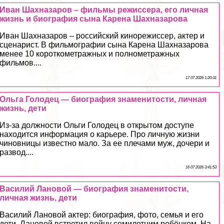
Иван Шахназаров – фильмы режиссера, его личная
жизнь и биография сына Карена Шахназарова
Иван Шахназаров – российский кинорежиссер, актер и
сценарист. В фильмографии сына Карена Шахназарова
менее 10 короткометражных и полнометражных
фильмов....
17 07 2026 1:20:31
Ольга Голодец — биография знаменитости, личная
жизнь, дети
Из-за должности Ольги Голодец в открытом доступе
находится информация о карьере. Про личную жизни
чиновницы известно мало. За ее плечами муж, дочери и
развод....
16 07 2026 3:41:53
Василий Лановой — биография знаменитости,
личная жизнь, дети
Василий Лановой актер: биография, фото, семья и его
дети. Лановой встретил войну семилетним ребёнком. На