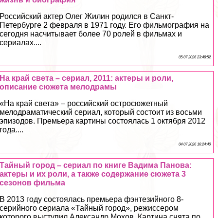
Российский актер Олег Жилин родился в Санкт-
Петербурге 2 февраля в 1971 году. Его фильмография на
сегодня насчитывает более 70 ролей в фильмах и
сериалах....
05 07 2026 23:48:52
На край света – сериал, 2011: актеры и роли,
описание сюжета мелодрамы
«На край света» – российский остросюжетный
мелодраматический сериал, который состоит из восьми
эпизодов. Премьера картины состоялась 1 октября 2012
года....
04 07 2026 16:24:40
Тайный город – сериал по книге Вадима Панова:
актеры и их роли, а также содержание сюжета 3
сезонов фильма
В 2013 году состоялась премьера фэнтезийного 8-
серийного сериала «Тайный город», режиссером
которого выступил Александр Мохов. Картина снята по