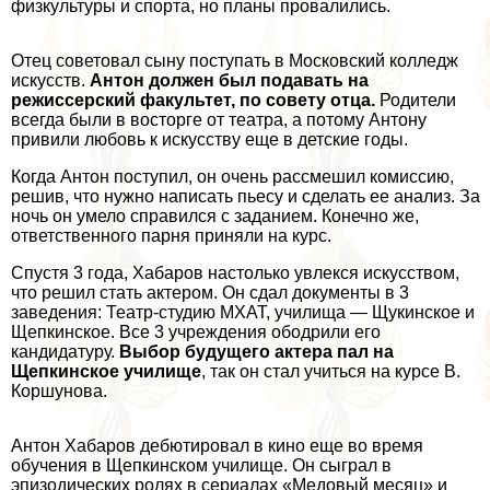
физкультуры и спорта, но планы провалились.
Отец советовал сыну поступать в Московский колледж
искусств.
Антон должен был подавать на
режиссерский факультет, по совету отца.
Родители
всегда были в восторге от театра, а потому Антону
привили любовь к искусству еще в детские годы.
Когда Антон поступил, он очень рассмешил комиссию,
решив, что нужно написать пьесу и сделать ее анализ. За
ночь он умело справился с заданием. Конечно же,
ответственного парня приняли на курс.
Спустя 3 года, Хабаров настолько увлекся искусством,
что решил стать актером. Он сдал документы в 3
заведения: Театр-студию МХАТ, училища — Щукинское и
Щепкинское. Все 3 учреждения ободрили его
кандидатуру.
Выбор будущего актера пал на
Щепкинское училище
, так он стал учиться на курсе В.
Коршунова.
Антон Хабаров дебютировал в кино еще во время
обучения в Щепкинском училище. Он сыграл в
эпизодических ролях в сериалах «Медовый месяц» и