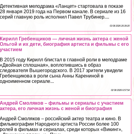
Детективная мелодрама «Ланцет» стартовала в показе
28 января 2019 года на Первом канале. В сериале из 16
серий главную роль исполнил Павел Трубинер....
03 08 2026 20:39:20
Кирилл Гребенщиков — личная жизнь актера с женой
Ольгой и их дети, биография артиста и фильмы с его
участием
В 2015 году Кирилл блистал в главной роли в мелодраме
«Двойная сплошная», воплотившись в образ
следователя Вышегородского. В 2017 зрители увидели
Гребенщикова в роли сына Анны Карениной в
одноименном сериале...
02 08 2026 6:57:54
Андрей Смоляков – фильмы и сериалы с участием
актера, его личная жизнь с женой и биография
Андрей Смоляков – российский актер театра и кино. В
фильмографии Народного артиста России более 100
ролей в фильмах и сериалах, среди которых «Викинг»,