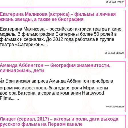
06 08 2026 7:45:37
Екатерина Маликова (актриса) – фильмы и личная
жизнь звезды, а также ее биография
Екатерина Маликова – российская актриса театра и кино,
модель. В фильмографии Екатерины более 50 ролей в
фильмах и сериалах. До 2012 года работала в труппе
театра «Сатирикон»....
05 08 2026 21:26:29
Амaнда Аббингтон — биография знаменитости,
личная жизнь, дети
👍 Британская актриса Амaнда Аббингтон приобрела
огромную известность благодаря роли Мэри, жены
доктора Ватсона, в сериале компании Hartswood
Films,......
04 08 2026 5:11:22
Ланцет (сериал, 2017) – актеры и роли, дата выхода
русского фильма на Первом канале