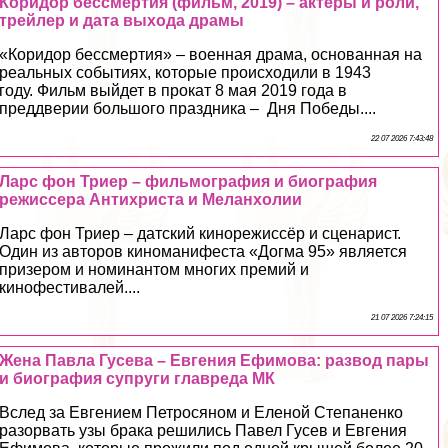
Коридор бесcмepтия (фильм, 2019) – актеры и роли,
трейлер и дата выхода драмы
«Коридор бесcмepтия» – военная драма, основанная на
реальных событиях, которые происходили в 1943
году. Фильм выйдет в прокат 8 мая 2019 года в
преддверии большого праздника – Дня Победы....
22 07 2026 7:43:48
Ларс фон Триер – фильмография и биография
режиссера Антихриста и Меланхолии
Ларс фон Триер – датский кинорежиссёр и сценарист.
Один из авторов киноманифеста «Догма 95» является
призером и номинантом многих премий и
кинофестивалей....
21 07 2026 7:24:15
Жена Павла Гусева – Евгения Ефимова: развод пары
и биография супруги главреда МК
Вслед за Евгением Петросяном и Еленой Степаненко
разорвать узы бpaка решились Павел Гусев и Евгения