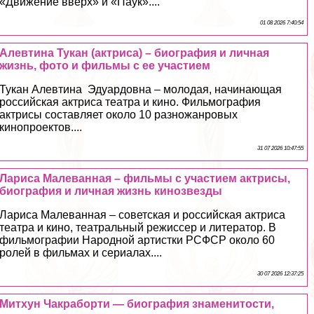
«Движение вверх» и «Паук»....
01 08 2026 7:40:54
Алевтина Тукан (актриса) – биография и личная
жизнь, фото и фильмы с ее участием
Тукан Алевтина Эдуардовна – молодая, начинающая
российская актриса театра и кино. Фильмография
актрисы составляет около 10 разножанровых
кинопроектов....
31 07 2026 10:47:55
Лариса Малеванная – фильмы с участием актрисы,
биография и личная жизнь кинозвезды
Лариса Малеванная – советская и российская актриса
театра и кино, театральный режиссер и литератор. В
фильмографии Народной артистки РСФСР около 60
ролей в фильмах и сериалах....
30 07 2026 12:37:25
Митхун Чакрaбopти — биография знаменитости,