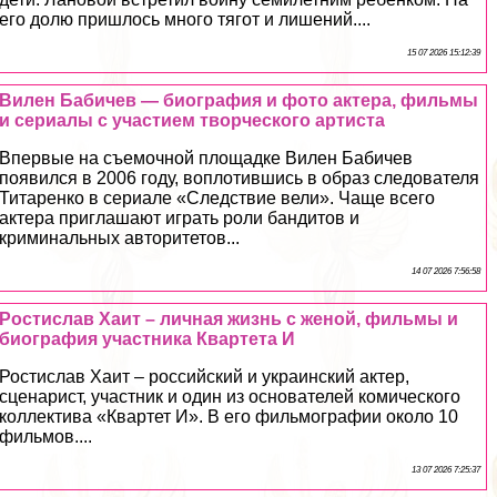
его долю пришлось много тягот и лишений....
15 07 2026 15:12:39
Вилен Бабичев — биография и фото актера, фильмы
и сериалы с участием творческого артиста
Впервые на съемочной площадке Вилен Бабичев
появился в 2006 году, воплотившись в образ следователя
Титаренко в сериале «Следствие вели». Чаще всего
актера приглашают играть роли бандитов и
криминальных авторитетов...
14 07 2026 7:56:58
Ростислав Хаит – личная жизнь с женой, фильмы и
биография участника Квартета И
Ростислав Хаит – российский и украинский актер,
сценарист, участник и один из основателей комического
коллектива «Квартет И». В его фильмографии около 10
фильмов....
13 07 2026 7:25:37