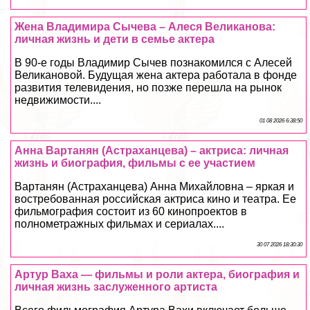
Жена Владимира Сычева – Алеся Великанова:
личная жизнь и дети в семье актера
В 90-е годы Владимир Сычев познакомился с Алесей
Великановой. Будущая жена актера работала в фонде
развития телевидения, но позже перешла на рынок
недвижимости....
01 08 2026 6:38:50
Анна Вартанян (Астpaxaнцева) – актриса: личная
жизнь и биография, фильмы с ее участием
Вартанян (Астpaxaнцева) Анна Михайловна – яркая и
востребованная российская актриса кино и театра. Ее
фильмография состоит из 60 кинопроектов в
полнометражных фильмах и сериалах....
30 07 2026 18:30:30
Артур Ваха — фильмы и роли актера, биография и
личная жизнь заслуженного артиста