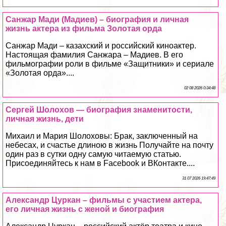
Санжар Мади (Мадиев) – биография и личная
жизнь актера из фильма Золотая орда
Санжар Мади – казахский и российский киноактер.
Настоящая фамилия Санжара – Мадиев. В его
фильмографии роли в фильме «Защитники» и сериале
«Золотая орда»....
02 08 2026 0:34:48
Сергeй Шолохов — биография знаменитости,
личная жизнь, дети
Михаил и Мария Шолоховы: Бpaк, заключенный на
небесах, и счастье длиною в жизнь Получайте на почту
один раз в сутки одну самую читаемую статью.
Присоединяйтесь к нам в Facebook и ВКонтакте....
31 07 2026 19:47:49
Александр Цуркан – фильмы с участием актера,
его личная жизнь с женой и биография