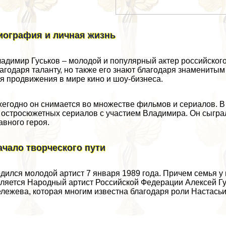
иография и личная жизнь
адимир Гуськов – молодой и популярный актер российског
агодаря таланту, но также его знают благодаря знамениты
я продвижения в мире кино и шоу-бизнеса.
егодно он снимается во множестве фильмов и сериалов. В
 остросюжетных сериалов с участием Владимира. Он сыграл
авного героя.
ачало творческого пути
дился молодой артист 7 января 1989 года. Причем семья у
ляется Народный артист Российской Федерации
Алексей Г
ележева
, которая многим известна благодаря роли Настась