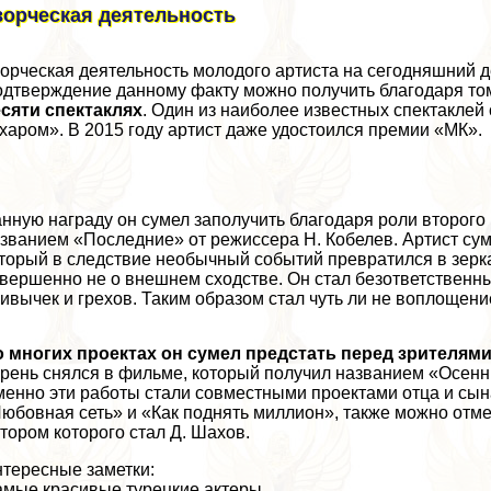
ворческая деятельность
орческая деятельность молодого артиста на сегодняшний д
дтверждение данному факту можно получить благодаря том
сяти спектаклях
. Один из наиболее известных спектаклей 
харом». В 2015 году артист даже удостоился премии «МК».
нную награду он сумел заполучить благодаря роли второго
званием «Последние» от режиссера Н. Кобелев. Артист сум
торый в следствие необычный событий превратился в зерка
вершенно не о внешнем сходстве. Он стал безответственн
ивычек и грехов. Таким образом стал чуть ли не воплощен
 многих проектах он сумел предстать перед зрителям
рень снялся в фильме, который получил названием «Осенн
енно эти работы стали совместными проектами отца и сы
юбовная сеть» и «Как поднять миллион», также можно отм
тором которого стал Д. Шахов.
тересные заметки:
мые красивые турецкие актеры