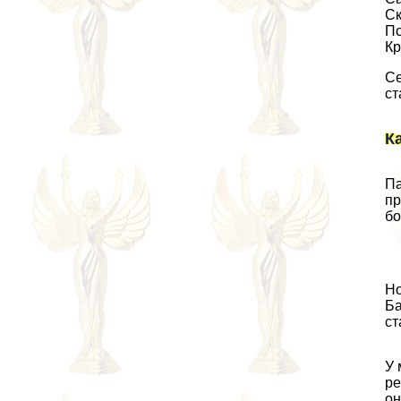
Ск
По
Кр
Се
ст
К
Па
пр
бо
Но
Ба
ст
У 
ре
он