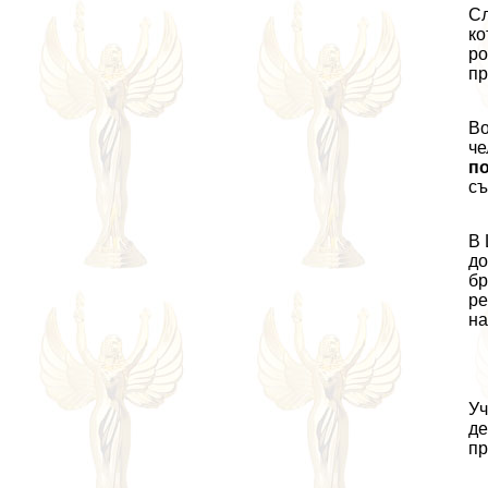
Сл
ко
ро
пр
Во
че
по
съ
В 
до
бp
ре
на
Уч
де
пр