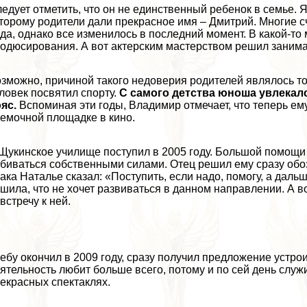
едует отметить, что он не единственный ребенок в семье. 
торому родители дали прекрасное имя – Дмитрий. Многие с
да, однако все изменилось в последний момент. В какой-т
одюсирования. А вот актерским мастерством решил заним
зможно, причиной такого недоверия родителей являлось то
ловек посвятил спорту.
С самого детства юноша увлекалс
яс.
Вспоминая эти годы, Владимир отмечает, что теперь ему
емочной площадке в кино.
Щукинское училище поступил в 2005 году. Большой помощи 
биваться собственными силами. Отец решил ему сразу обоз
aка Наталье сказал: «Поступить, если надо, помогу, а даль
шила, что не хочет развиваться в данном направлении. А в
встречу к ней.
ебу окончил в 2009 году, сразу получил предложение устро
ятельность любит больше всего, потому и по сей день служ
екрасных спектаклях.