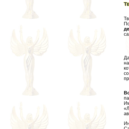
Т
Тв
По
де
са
Да
на
ко
со
пр
Во
па
Им
«Л
ав
Ин
Са