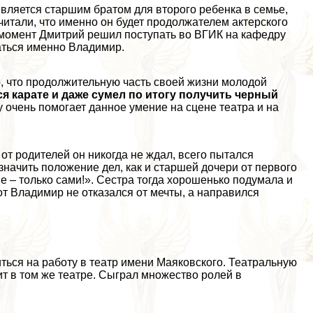
Является старшим братом для второго ребенка в семье,
читали, что именно он будет продолжателем актерского
о момент Дмитрий решил поступать во ВГИК на кафедру
аться именно Владимир.
, что продолжительную часть своей жизни молодой
я карате и даже сумел по итогу получить черный
 очень помогает данное умение на сцене театра и на
от родителей он никогда не ждал, всего пытался
начить положение дел, как и старшей дочери от первого
ше – только сами!». Сестра тогда хорошенько подумала и
от Владимир не отказался от мечты, а направился
иться на работу в театр имени Маяковского. Театральную
ит в том же театре. Сыграл множество ролей в