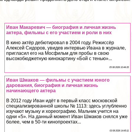
Иван Макаревич — биография и личная жизнь
актера, фильмы с его участием и роли в них
В кино актёр дебютировал в 2004 году. Режиссёр
Алексей Сидоров, увидев интервью Ивана в журнале,
пригласил его на Мосфильм для пробы в свою
высокобюджетную кинокартину «Бой с тенью»...
05 08 2026 10:44:35
Иван Шмаков — фильмы с участием юного
дарования, биография и личная жизнь
начинающего актера
В 2012 году Иван идёт в первый класс московской
специализированной школы № 1113: здесь углубленно
изучают музыку и хореографию. Мальчик учится на
одни «5». На данный момент Иван Шмаков снялся уже
более, чем в 50-ти кинопроектах...
03 08 2026 14:45:11