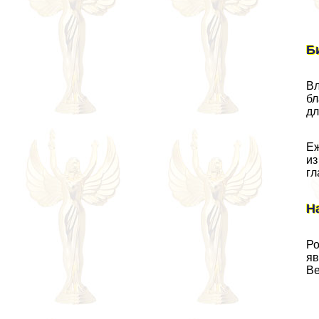
Б
Вл
бл
дл
Еж
из
гл
Н
Ро
яв
В