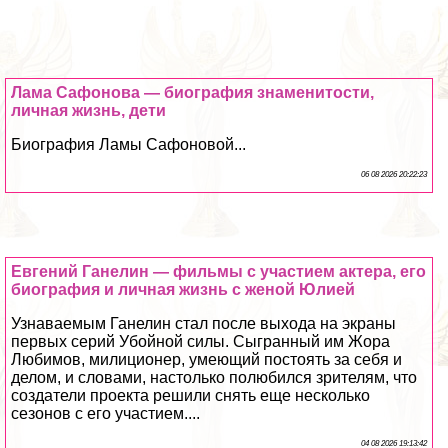
Лама Сафонова — биография знаменитости,
личная жизнь, дети
Биография Ламы Сафоновой...
06 08 2026 20:22:23
Евгений Ганелин — фильмы с участием актера, его
биография и личная жизнь с женой Юлией
Узнаваемым Ганелин стал после выхода на экраны
первых серий Убойной силы. Сыгранный им Жора
Любимов, милиционер, умеющий постоять за себя и
делом, и словами, настолько полюбился зрителям, что
создатели проекта решили снять еще несколько
сезонов с его участием....
04 08 2026 19:13:42