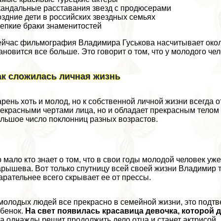
андальные расставания звезд с продюсерами
здние дети в российских звездных семьях
епкие бpaки знаменитостей
йчас фильмография Владимира Гуськова насчитывает около
ановится все больше. Это говорит о том, что у молодого ч
ак сложилась личная жизнь
рень хоть и молод, но к собственной личной жизни всегда 
екрасными чертами лица, но и обладает прекрасным телом 
льшое число поклонниц разных возрастов.
 мало кто знает о том, что в свои годы молодой человек у
рышева. Вот только спутницу всей своей жизни Владимир т
арательнее всего скрывает ее от прессы.
молодых людей все прекрасно в семейной жизни, это подтве
бенок.
На свет появилась красавица дeвoчка, которой 
а однажды решит продолжить дело отца и станет актрисой.