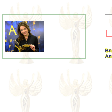
Вл
Ал