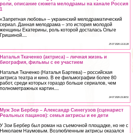
роли, описание сюжета мелодрамы на канале Россия
1
«Запретная любовь» – украинский мелодраматический
сериал. Данная мелодрама – это история молодой
женщины Екатерины, роль которой досталась Ольге
Гришиной....
25 07 2026 13:31:28
Наталья Ткаченко (актриса) – личная жизнь и
биография, фильмы с ее участием
Наталья Ткаченко (Наталья Бартева) – российская
актриса театра и кино. В ее фильмографии более 80
работ, среди которых гораздо больше сериалов, чем
полнометражных картин....
24 07 2026 23:38:51
Муж Зои Бербер – Александр Синегузов (сценарист
Реальных пацанов): семья актрисы и ее дети
У Зои Бербер был роман на съемочной площадке, но не с
Николаем Наумовым. Возлюбленным актрисы оказался