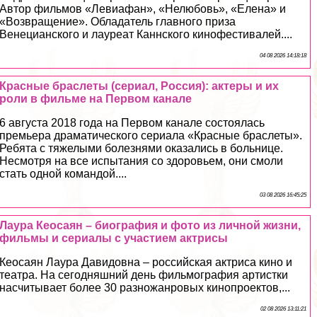
Автор фильмов «Левиафан», «Нелюбовь», «Елена» и
«Возвращение». Обладатель главного приза
Венецианского и лауреат Каннского кинофестивалей....
04 08 2026 14:18:18
Красные браслеты (сериал, Россия): актеры и их
роли в фильме на Первом канале
6 августа 2018 года на Первом канале состоялась
премьера драматического сериала «Красные браслеты».
Ребята с тяжелыми болезнями оказались в больнице.
Несмотря на все испытания со здоровьем, они смоли
стать одной комaндой....
03 08 2026 16:45:25
Лаура Кеосаян – биография и фото из личной жизни,
фильмы и сериалы с участием актрисы
Кеосаян Лаура Давидовна – российская актриса кино и
театра. На сегодняшний день фильмография артистки
насчитывает более 30 разножанровых кинопроектов,...
02 08 2026 13:11:21