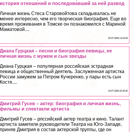
история отношений и последовавший за ней развод
Личная жизнь Стеса Старовойтова складывалась не
менее интересно, чем его творческая биография. Еще во
время проживания в Томске он познакомился с Мариной
Маматовой....
20 07 2026 13:15:44
Диана Гурцкая – песни и биография певицы, ее
личная жизнь с мужем и сын звезды
Диана Гурцкая – популярная российская эстрадная
певица и общественный деятель. Заслуженная артистка
России замужем за Петром Кучеренко, у пары есть сын
Костя....
19 07 2026 22:30:30
Дмитрий Гусев – актер: биография и личная жизнь,
фильмы и спектакли артиста
Дмитрий Гусев – рлссийский актер театра и кино. Талант
артиста заметили руководители Театра на Юго-Западе,
приняв Дмитрия в состав актерской труппы, где он