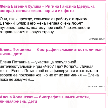
Жена Евгения Кулика – Ригина Гайсина (дeвyшка
актера): личная жизнь пары и их фото
Они, как и прежде, совмещают работу с отдыхом.
Евгений Кулик и его жена Регина очень любят
путешествовать, поэтому при любой возможности
отправляются в новую страну....
05 07 2026 6:13:25
Елена Потанина — биография знаменитости, личная
жизнь, дети
Елена Потанина — участница популярной
интеллектуальной игры «Что? Где? Когда?». Личная
жизнь Елены Потаниной не афишируется и закрыта от
взоров ее поклонников, но не от их внимания — Елена
пока не замужем....
04 07 2026 18:56:13
Алена Хованская — биография знаменитости,
личная жизнь, дети