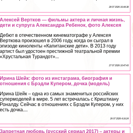
28 07 2026 16:44:38
Алексей Вертков — фильмы актера и личная жизнь,
дети и супруга Александра Ребенок, фото Алексея
Дебют в отечественном кинематографе у Алексея
Верткова произошел в 2006 году, когда он сыграл в
эпизоде киноленты «Капитанские дети». В 2013 году
артист был удостоен престижной театральной премии
«Хрустальная Турандот»...
27 07 2026 10:47:43
Ирина Шейк: фото из инстаграма, биография и
отношения с Брэдли Купером, дочка (модель)
Ирина Шейк – одна из самых знаменитых российских
супермоделей в мире. 5 лет встречалась с Криштиану
Роналду. Сейчас в отношениях с Брэдли Купером, у них
есть дочка....
26 07 2026 4:16:24
Запретная любовь (русский сериал 2017) – актеры и