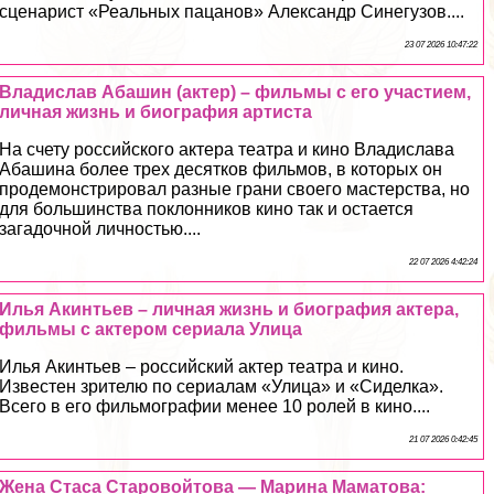
сценарист «Реальных пацанов» Александр Синегузов....
23 07 2026 10:47:22
Владислав Абашин (актер) – фильмы с его участием,
личная жизнь и биография артиста
На счету российского актера театра и кино Владислава
Абашина более трех десятков фильмов, в которых он
продемонстрировал разные грани своего мастерства, но
для большинства поклонников кино так и остается
загадочной личностью....
22 07 2026 4:42:24
Илья Акинтьев – личная жизнь и биография актера,
фильмы с актером сериала Улица
Илья Акинтьев – российский актер театра и кино.
Известен зрителю по сериалам «Улица» и «Сиделка».
Всего в его фильмографии менее 10 ролей в кино....
21 07 2026 0:42:45
Жена Стаса Старовойтова — Марина Маматова: