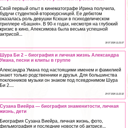
Свой первый опыт в кинематографе Ирина получила,
будучи студенткой-второкурсницей. Ее дебютом
оказалась роль дeвyшки Ксюши в психоделическом
триллере «Башня». В 90-х годах, несмотря на глубокий
кризис в кино, Апексимова была весьма успешной
актрисой...
30 07 2026 11:23:37
Шура Би 2 – биография и личная жизнь Александра
Умана, песни и клипы в группе
Александра Умана под настоящими именем и фамилией
знают только родственники и друзья. Для большинства
поклонников музыки он знаком под псевдонимом Шура
Би 2....
29 07 2026 11:22:32
Сузана Виейра — биография знаменитости, личная
жизнь, дети
Биография Сузана Виейра, личная жизнь, фото,
фильмография и последние новости об актрисе...