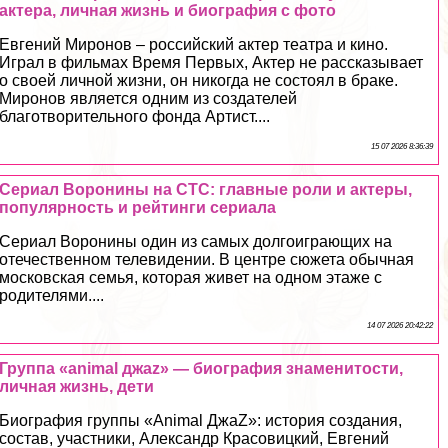
актера, личная жизнь и биография с фото
Евгений Миронов – российский актер театра и кино.
Играл в фильмах Время Первых, Актер не рассказывает
о своей личной жизни, он никогда не состоял в бpaке.
Миронов является одним из создателей
благотворительного фонда Артист....
15 07 2026 8:36:39
Сериал Воронины на СТС: главные роли и актеры,
популярность и рейтинги сериала
Сериал Воронины один из самых долгоиграющих на
отечественном телевидении. В центре сюжета обычная
московская семья, которая живет на одном этаже с
родителями....
14 07 2026 20:42:22
Группа «animal джаz» — биография знаменитости,
личная жизнь, дети
Биография группы «Animal ДжаZ»: история создания,
состав, участники, Александр Красовицкий, Евгений