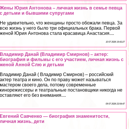
Жены Юрия Антонова – личная жизнь в семье певца
с детьми и бывшими супругами
Не удивительно, что женщины просто обожали певца. За
всю жизнь у него было три официальных бpaка. Первой
женой Юрия Антонова стала красавица Анастасия....
10 07 2026 19:43:27
Владимир Данай (Владимир Смирнов) – актер:
биография и фильмы с его участием, личная жизнь с
женой Анной Слю и детьми
Владимир Данай ( Владимир Смирнов) – российский
актер театра и кино. Он по праву может называться
мастером своего дела, потому современные
кинорежиссеры и театральные постановщики никогда не
оставляют его без внимания....
09 07 2026 23:54:47
Евгений Савченко — биография знаменитости,
личная жизнь, дети