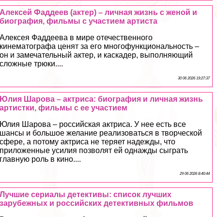
Алексей Фаддеев (актер) – личная жизнь с женой и
биография, фильмы с участием артиста
Алексея Фаддеева в мире отечественного
кинематографа ценят за его многофункциональность –
он и замечательный актер, и каскадер, выполняющий
сложные трюки....
30 06 2026 19:27:37
Юлия Шарова – актриса: биография и личная жизнь
артистки, фильмы с ее участием
Юлия Шарова – российская актриса. У нее есть все
шансы и большое желание реализоваться в творческой
сфере, а потому актриса не теряет надежды, что
приложенные усилия позволят ей однажды сыграть
главную роль в кино....
29 06 2026 8:40:44
Лучшие сериалы детективы: список лучших
зарубежных и российских детективных фильмов