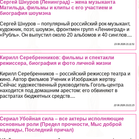
Сергeй Шнуров (Ленинград) – жена музыканта
Матильда, фильмы и клипы с его участием и
биография шоумэна
Сергeй Шнуров – популярный российский рок-музыкант,
художник, поэт, шоумэн, фронтмен групп «Ленинград» и
«Рубль». Он выпустил около 20 альбомов и 40 синглов....
23 06 2026 21:11:51
Кирилл Серебренников: фильмы и спектакли
режиссера, биография и фото личной жизни
Кирилл Серебренников – российский режиссер театра и
кино. Автор фильмов Ученик и Изображая жертву.
Сейчас художественный руководитель Гоголь-центра
находится под домашним арестом: его обвиняют в
растратах бюджетных средств....
22 06 2026 23:21:15
Сериал Убойная сила – все актеры исполняющие
основные роли (Предел прочности, Мыс доброй
надежды, Последний причал)