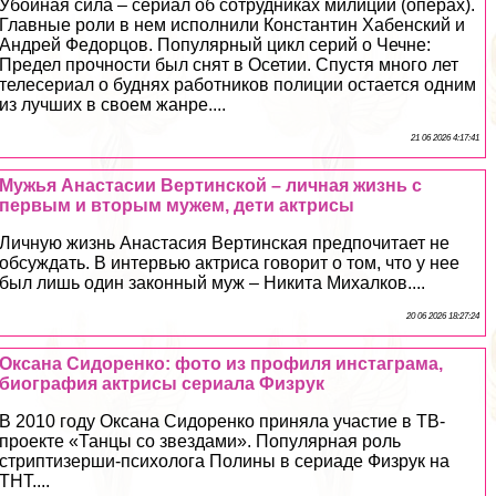
Убойная сила – сериал об сотрудниках милиции (операх).
Главные роли в нем исполнили Константин Хабенский и
Андрей Федорцов. Популярный цикл серий о Чечне:
Предел прочности был снят в Осетии. Спустя много лет
телесериал о буднях работников полиции остается одним
из лучших в своем жанре....
21 06 2026 4:17:41
Мужья Анастасии Вертинской – личная жизнь с
первым и вторым мужем, дети актрисы
Личную жизнь Анастасия Вертинская предпочитает не
обсуждать. В интервью актриса говорит о том, что у нее
был лишь один законный муж – Никита Михалков....
20 06 2026 18:27:24
Оксана Сидоренко: фото из профиля инстаграма,
биография актрисы сериала Физрук
В 2010 году Оксана Сидоренко приняла участие в ТВ-
проекте «Танцы со звездами». Популярная роль
cтpиптизерши-психолога Полины в сериаде Физрук на
ТНТ....