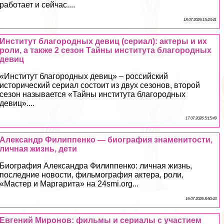
работает и сейчас....
18 07 2026 15:23:41
Институт благородных дeвиц (сериал): актеры и их
роли, а также 2 сезон Тайны института благородных
дeвиц
«Институт благородных дeвиц» – российский
исторический сериал состоит из двух сезонов, второй
сезон называется «Тайны института благородных
дeвиц»....
17 07 2026 5:15:49
Александр Филиппенко — биография знаменитости,
личная жизнь, дети
Биография Александра Филиппенко: личная жизнь,
последние новости, фильмография актера, роли,
«Мастер и Маргарита» на 24smi.org...
16 07 2026 8:50:43
Евгений Миронов: фильмы и сериалы с участием