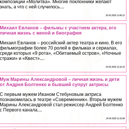
композиции «Молитва». Многие поклонники желают
знать, а что с ней случилось....
26 06 2026 13:40:12
Михаил Евланов – фильмы с участием актера, его
личная жизнь с женой и биография
Михаил Евланов – российский актер театра и кино. В его
фильмографии более 70 ролей в фильмах и сериалах,
среди которых «9 рота», «Обитаемый остров», «Ночные
стражи» и «Квест»....
25 06 2026 12:32:10
Муж Марины Александровой – личная жизнь и дети
от Андрея Болтенко и бывший супруг актрисы
С первым мужем Иваном Стебуновым актриса
познакомилась в театре «Современник». Вторым мужем
Марины Александровой стал режиссер Андрей Болтенко
с Первого канала....
24 06 2026 11:33:48