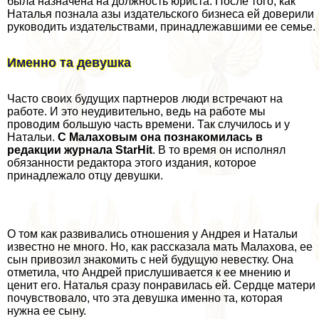
была назначена на должность юриста. После того, как
Наталья познала азы издательского бизнеса ей доверили
руководить издательствами, принадлежавшими ее семье.
Именно та дeвyшка
Часто своих будущих партнеров люди встречают на
работе. И это неудивительно, ведь на работе мы
проводим большую часть времени. Так случилось и у
Натальи.
С Малаховым она познакомилась в
редакции журнала StarHit
. В то время он исполнял
обязанности редактора этого издания, которое
принадлежало отцу дeвyшки.
О том как развивались отношения у Андрея и Натальи
известно не много. Но, как рассказала мать Малахова, ее
сын привозил знакомить с ней будущую невестку. Она
отметила, что Андрей прислушивается к ее мнению и
ценит его. Наталья сразу понравилась ей. Сердце матери
почувствовало, что эта дeвyшка именно та, которая
нужна ее сыну.