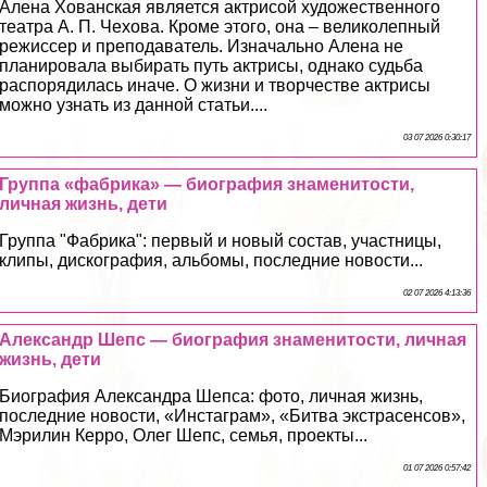
Алена Хованская является актрисой художественного
театра А. П. Чехова. Кроме этого, она – великолепный
режиссер и преподаватель. Изначально Алена не
планировала выбирать путь актрисы, однако судьба
распорядилась иначе. О жизни и творчестве актрисы
можно узнать из данной статьи....
03 07 2026 0:30:17
Группа «фабрика» — биография знаменитости,
личная жизнь, дети
Группа "Фабрика": первый и новый состав, участницы,
клипы, дискография, альбомы, последние новости...
02 07 2026 4:13:36
Александр Шепс — биография знаменитости, личная
жизнь, дети
Биография Александра Шепса: фото, личная жизнь,
последние новости, «Инстаграм», «Битва экстрасенсов»,
Мэрилин Керро, Олег Шепс, семья, проекты...
01 07 2026 0:57:42