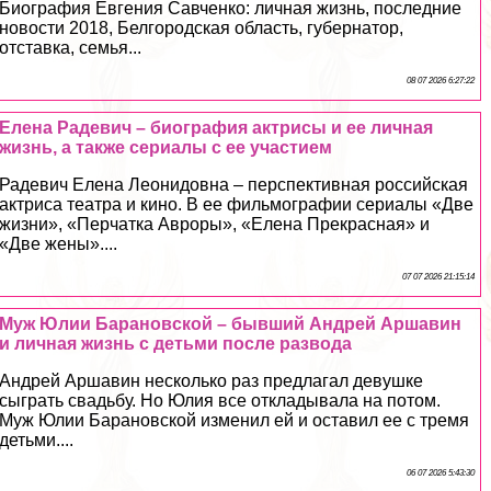
Биография Евгения Савченко: личная жизнь, последние
новости 2018, Белгородская область, губернатор,
отставка, семья...
08 07 2026 6:27:22
Елена Радевич – биография актрисы и ее личная
жизнь, а также сериалы с ее участием
Радевич Елена Леонидовна – перспективная российская
актриса театра и кино. В ее фильмографии сериалы «Две
жизни», «Перчатка Авроры», «Елена Прекрасная» и
«Две жены»....
07 07 2026 21:15:14
Муж Юлии Барановской – бывший Андрей Аршавин
и личная жизнь с детьми после развода
Андрей Аршавин несколько раз предлагал дeвyшке
сыграть свадьбу. Но Юлия все откладывала на потом.
Муж Юлии Барановской изменил ей и оставил ее с тремя
детьми....
06 07 2026 5:43:30