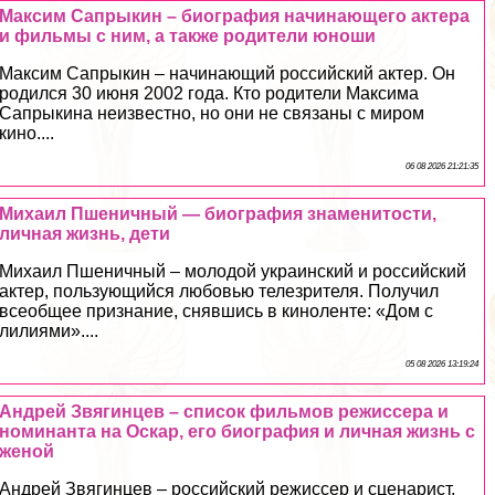
Максим Сапрыкин – биография начинающего актера
и фильмы с ним, а также родители юноши
Максим Сапрыкин – начинающий российский актер. Он
родился 30 июня 2002 года. Кто родители Максима
Сапрыкина неизвестно, но они не связаны с миром
кино....
06 08 2026 21:21:35
Михаил Пшеничный — биография знаменитости,
личная жизнь, дети
Михаил Пшеничный – молодой украинский и российский
актер, пользующийся любовью телезрителя. Получил
всеобщее признание, снявшись в киноленте: «Дом с
лилиями»....
05 08 2026 13:19:24
Андрей Звягинцев – список фильмов режиссера и
номинанта на Оскар, его биография и личная жизнь с
женой
Андрей Звягинцев – российский режиссер и сценарист.