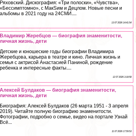
Ряховский. Дискография: «Три полоски», «Чувства»,
«Бессимптомно», с МакSим и Децлом. Новые песни и
альбомы в 2021 году на 24СМИ....
13 07 2026 14:41:54
Владимир Жеребцов — биография знаменитости,
личная жизнь, дети
Детские и юношеские годы биографии Владимира
Жеребцова, карьера в театре и кино. Личная жизнь и
семья с актрисой Анастасией Паниной, рождение
ребенка и интересные факты....
12 07 2026 3:18:58
Алексей Булдаков — биография знаменитости,
личная жизнь, дети
Биография: Алексей Булдаков (26 марта 1951 - 3 апреля
2019). Читайте полную биографию знаменитости.
Фотографии, подробно о семье, видео на портале Узнай
Всё...
11 07 2026 17:59:53