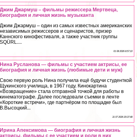
Джим Джармуш – фильмы режиссера Мертвеца,
биография и личная жизнь музыканта
Джим Джармуш – один из самых известных американских
независимых режиссеров и сценаристов, призер
Каннского кинофестиваля, а также участник группы
SQÜRL....
01 08 2026 8:57:10
Нина Русланова — фильмы с участием актрисы, ее
биография и личная жизнь (любимые дети и муж)
Свою первую роль Нина получила ещё будучи студенткой
Щукинского училища, в 1967 году. Кинокартина
«Возвращение» стала отправной точкой для работы в
кинематографе. Далее последовали съемки в ленте
«Короткие встречи», где партнёром по площадке был
В.Высоцкий...
31 07 2026 20:37:48
Ирина Апексимова — биография и личная жизнь
актрисы, фильмы с ее участием и роли в них