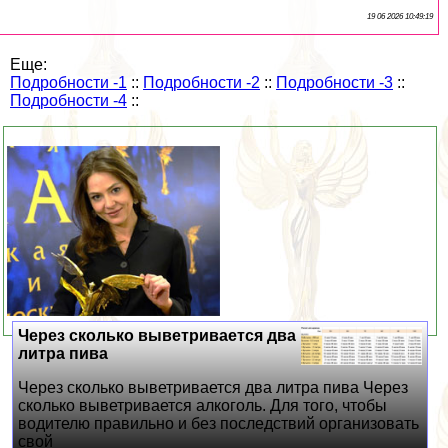
19 06 2026 10:49:19
Еще:
Подробности -1
::
Подробности -2
::
Подробности -3
::
Подробности -4
::
Через сколько выветривается два
литра пива
Через сколько выветривается два литра пива Через
сколько выветривается алкоголь. Для того, чтобы
водителю правильно и без последствий организовать
свой