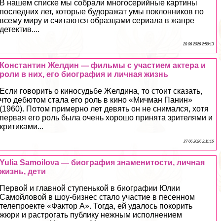
В нашем списке мы собрали многосерийные картины
последних лет, которые будоражат умы поклонников по
всему миру и считаются образцами сериала в жанре
детектив....
28 06 2026 2:59:13
Константин Желдин — фильмы с участием актера и
роли в них, его биография и личная жизнь
Если говорить о киносудьбе Желдина, то стоит сказать,
что дебютом стала его роль в кино «Мичман Панин»
(1960). Потом примерно лет девять он не снимался, хотя
первая его роль была очень хорошо принята зрителями и
критиками...
27 06 2026 2:11:16
Yulia Samoilova — биография знаменитости, личная
жизнь, дети
Первой и главной ступенькой в биографии Юлии
Самойловой в шоу-бизнес стало участие в песенном
телепроекте «Фактор А». Тогда, ей удалось покорить
жюри и растрогать публику нежным исполнением