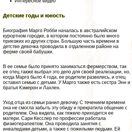
Интересное видео
Детские годы и юность
Биография Марго Робби началась в австралийском
курортном городке, в котором постоянно было много
приезжих из других стран. Большую часть времени в
детстве дeвoчка проводила в отдаленном районе на
ферме своей бабушки.
В ее семье было принято заниматься фермерством, так
ее отец также выбрал это дело для своей реализации, но,
когда Марго было 4 года, ее родители развелись, и отец
оставил семью с детьми. У Марго также есть сестра Энн и
братья Кэмерон и Лахлен.
Уход отца из семьи ранил дeвoчку. С течением времени
она не смогла забыть эту обиду и прекратила общение с
родителем. Она видела, как тяжело приходится ее
матери. Сари Кесслер по профессии работала
физиотерапевтом. Она проводила занятия с
инвалидами-детьми, а также с пожилыми людьми. Ей