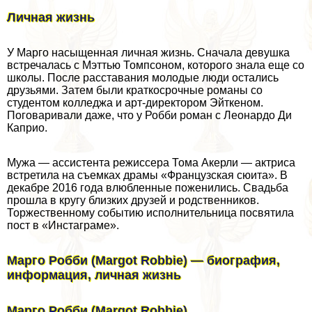
Личная жизнь
У Марго насыщенная личная жизнь. Сначала дeвyшка
встречалась с Мэттью Томпсоном, которого знала еще со
школы. После расставания молодые люди остались
друзьями. Затем были краткосрочные романы со
студентом колледжа и арт-директором Эйткеном.
Поговаривали даже, что у Робби роман с Леонардо Ди
Каприо.
Мужа — ассистента режиссера Тома Акерли — актриса
встретила на съемках драмы «Французская сюита». В
декабре 2016 года влюбленные поженились. Свадьба
прошла в кругу близких друзей и родственников.
Торжественному событию исполнительница посвятила
пост в «Инстаграме».
Марго Робби (Margot Robbie) — биография,
информация, личная жизнь
Марго Робби (Margot Robbie)