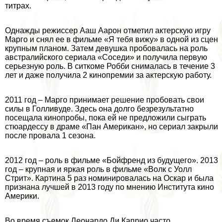
титрах.
Однажды режиссер Ааш Аарон отметил актерскую игру
Марго и снял ее в фильме «Я тебя вижу» в одной из сцен
крупным планом. Затем дeвyшка пробовалась на роль
австралийского сериала «Соседи» и получила первую
серьезную роль. В ситкоме Робби снималась в течение 3
лет и даже получила 2 кинопремии за актерскую работу.
2011 год – Марго принимает решение пробовать свои
силы в Голливуде. Здесь она долго безрезультатно
посещала кинопробы, пока ей не предложили сыграть
стюардессу в драме «Пан Американ», но сериал закрыли
после провала 1 сезона.
2012 год – роль в фильме «Бойфренд из будущего». 2013
год – крупная и яркая роль в фильме «Волк с Уолл
Стрит». Картина 5 раз номинировалась на Оскар и была
признана лучшей в 2013 году по мнению Института кино
Америки.
Во время съемок Леонардо Ди Каприо часто