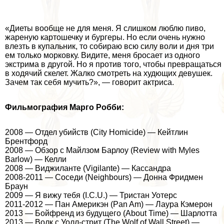
«Диеты вообще не для меня. Я слишком люблю пиво,
жареную картошечку и бургеры. Но если очень нужно
влезть в купальник, то собираю всю силу воли и дня три
ем только морковку. Видите, меня бросает из одного
экстрима в другой. Но я против того, чтобы превращаться
в ходячий скелет. Жалко смотреть на худющих дeвyшек.
Зачем так себя мучить?», — говорит актриса.
Фильмография Марго Робби:
2008 — Отдел убийств (City Homicide) — Кейтлин
Брентфорд
2008 — Обзор с Майлзом Барлоу (Review with Myles
Barlow) — Келли
2008 — Виджиланте (Vigilante) — Кассандра
2008-2011 — Соседи (Neighbours) — Донна Фридмен
Браун
2009 — Я вижу тебя (I.C.U.) — Тристан Уотерс
2011-2012 — Пан Америкэн (Pan Am) — Лаура Кэмерон
2013 — Бойфренд из будущего (About Time) — Шарлотта
2013 — Волк с Уолл-стрит (The Wolf of Wall Street) —