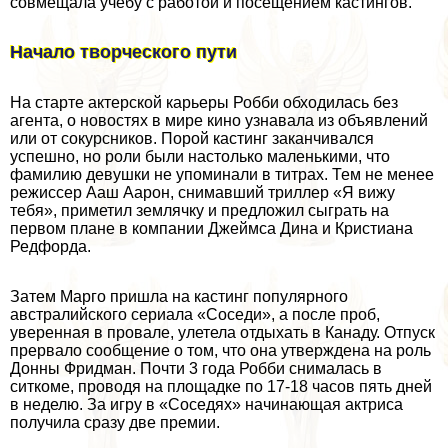
совмещала учебу с работой и посещением кастингов.
Начало творческого пути
На старте актерской карьеры Робби обходилась без
агента, о новостях в мире кино узнавала из объявлений
или от сокурсников. Порой кастинг заканчивался
успешно, но роли были настолько маленькими, что
фамилию дeвyшки не упоминали в титрах. Тем не менее
режиссер Ааш Аарон, снимавший триллер «Я вижу
тебя», приметил землячку и предложил сыграть на
первом плане в компании Джеймса Дина и Кристиана
Редфорда.
Затем Марго пришла на кастинг популярного
австралийского сериала «Соседи», а после проб,
уверенная в провале, улетела отдыхать в Канаду. Отпуск
прервало сообщение о том, что oна утверждена на роль
Донны Фридман. Почти 3 года Робби снималась в
ситкоме, проводя на площадке по 17-18 часов пять дней
в неделю. За игру в «Соседях» начинающая актриса
получила сразу две премии.