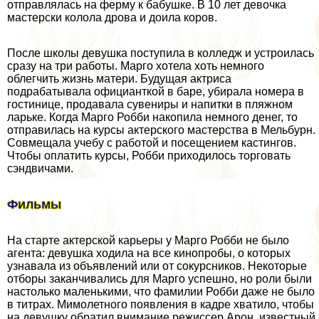
отправлялась на ферму к бабушке. В 10 лет дeвoчка
мастерски колола дрова и доила коров.
После школы дeвyшка поступила в колледж и устроилась
сразу на три работы. Марго хотела хоть немного
облегчить жизнь матери. Будущая актриса
подpaбатывала официанткой в баре, убирала номера в
гостинице, продавала сувениры и напитки в пляжном
ларьке. Когда Марго Робби накопила немного денег, то
отправилась на курсы актерского мастерства в Мельбурн.
Совмещала учебу с работой и посещением кастингов.
Чтобы оплатить курсы, Робби приходилось торговать
сэндвичами.
Фильмы
На старте актерской карьеры у Марго Робби не было
агента: дeвyшка ходила на все кинопробы, о которых
узнавала из объявлений или от сокурсников. Некоторые
отборы заканчивались для Марго успешно, но роли были
настолько маленькими, что фамилии Робби даже не было
в титрах. Мимолетного появления в кадре хватило, чтобы
на дeвyшку обратил внимание режиссер Арон, известный