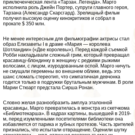
приключенческая лента «Тарзан. Легенда». Марго
исполнила роль Джейн Портер, супруги главного героя,
Тарзана (Александр Скарсгард). Зрелищный фильм
получил высокую оценку кинокритиков и собрал в
прокате $ 350 млн.
Не менее интересным для фильмографии актрисы стал
образ Елизаветы I в драме «Мария — королева
Шотландии» («Две королевы»). Перед каждой съемкой
Робби накладывали сложный грим, который превращал
красавицу-блондинку в женщину с редкими рыжими
волосами, с лицом, изуpoдованным оспой. Марго ничуть
не смущали перемены во внешнем облике, ведь это
шанс сломать стереотип, что симпатичная девчонка
годится только в подружки брутальным мужчинам. В роли
Марии Стюарт предстала Сирша Ронан.
Словно желая разнообразить амплуа эталонной
красавицы, Марго превратилась в монстра из скетчкома
«Библиотекарша». В кадрах картины, вышедшей в 2019-
м, перед изумленными посетителями библиотеки она
избавляется от парика и зубных протезов. Часть зрителей
признались, что испытали отвращение. Оценили шутку