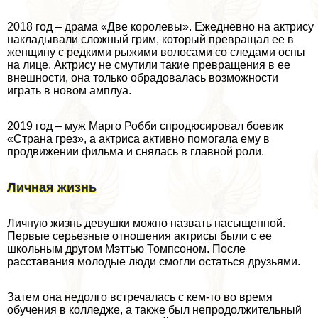
2018 год – драма «Две королевы». Ежедневно на актрису
накладывали сложный грим, который превращал ее в
женщину с редкими рыжими волосами со следами оспы
на лице. Актрису не смутили такие превращения в ее
внешности, она только обрадовалась возможности
играть в новом амплуа.
2019 год – муж Марго Робби спродюсировал боевик
«Страна грез», а актриса активно помогала ему в
продвижении фильма и снялась в главной роли.
Личная жизнь
Личную жизнь дeвyшки можно назвать насыщенной.
Первые серьезные отношения актрисы были с ее
школьным другом Мэттью Томпсоном. После
расставания молодые люди смогли остаться друзьями.
Затем она недолго встречалась с кем-то во время
обучения в колледже, а также был непродолжительный