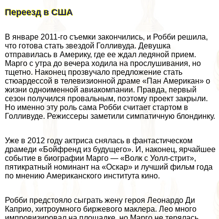
Переезд в США
В январе 2011-го съемки закончились, и Робби решила,
что готова стать звездой Голливуда. Девушка
отправилась в Америку, где ее ждал ледяной прием.
Марго с утра до вечера ходила на прослушивания, но
тщетно. Наконец прозвучало предложение стать
стюардессой в телевизионной драме «Пан Американ» о
жизни одноименной авиакомпании. Правда, первый
сезон получился провальным, поэтому проект закрыли.
Но именно эту роль сама Робби считает стартом в
Голливуде. Режиссеры заметили симпатичную блондинку.
Уже в 2012 году актриса снялась в фантастическом
драмеди «Бойфренд из будущего». И, наконец, ярчайшее
событие в биографии Марго — «Волк с Уолл-стрит»,
пятикратный номинант на «Оскар» и лучший фильм года
по мнению Американского института кино.
Робби предстояло сыграть жену героя Леонардо Ди
Каприо, хитроумного биржевого маклера. Лео много
импровизировал на площадке, но Марго не терялась.