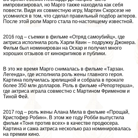
импровизировал, но Марго также находила как себя
повести. Видя их совместную игру, Мартин Скорсезе не
усомнился в том, что сделал правильный подбор актеров.
После этой роли Марго стала по-настоящему известной.
2016 год – съемки в фильме «Отряд самоубийц», где
актриса исполнила роль Харли Квин – подружку Джокера.
Фильм был номинирован на Оскар и получил много
хороших отзывов от кинокритиков и публики.
В это же время Марго снималась в фильме «Тарзан.
Легенда», где исполнила роль жены главного героя.
Картина получилась зрелищной и собрала в прокате
более 350 млн долларов. Роль в фильме «Репортерша»,
где актриса играла совместно с Мартином Фрименом и
Тиной Фей.
2017 год – роль жены Алана Мила в фильме «Прощай,
Кристофер Робин». В этом же году Робби выпустила
фильм «Тоня против всех» в качестве продюсера.
Картина и сама актриса несколько раз номинировалась
на премии кино.