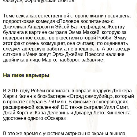
«Фокус», «Французская сюита».
Теме ceкcа как естественной стороне жизни посвящена
подростковая комедия «Половое воспитание» с
Джиллиан Андерсон и Эйсой Баттерфилдом. Жертву
буллинга в картине сыграла Эмма Маккей, которую за
невероятное сходство окрестили второй Робби. Эмму
этот факт очень возмущает, она считает, что оценивать
следует актерскую работу, а не внешность. А вот звезду
ситкома «Меня зовут Эрл» Джейми Прессли наличие
двойника в лице Марго, наоборот, забавляет.
На пике карьеры
В 2016 году Робби появилась в образе подруги Джокера
Харли Квинн в блокбастере «Отряд самоубийц», который
в прокате собрал $ 750 млн. В фильме о суперзлодеях
расширенной вселенной DC также сыграли Уилл Смит,
Джай Кортни, Кара Делевинь и Джаред Лето. Кинолента
удостоена одного «Оскара».
В это же время с участием актрисы на экраны вышла