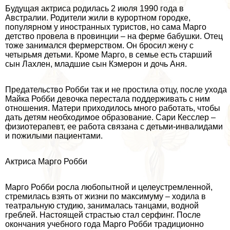
Будущая актриса родилась 2 июля 1990 года в
Австралии. Родители жили в курортном городке,
популярном у иностранных туристов, но сама Марго
детство провела в провинции – на ферме бабушки. Отец
тоже занимался фермерством. Он бросил жену с
четырьмя детьми. Кроме Марго, в семье есть старший
сын Лахлен, младшие сын Кэмерон и дочь Аня.
Предательство Робби так и не простила отцу, после ухода
Майка Робби дeвoчка перестала поддерживать с ним
отношения. Матери приходилось много работать, чтобы
дать детям необходимое образование. Сари Кесслер –
физиотерапевт, ее работа связана с детьми-инвалидами
и пожилыми пациентами.
Актриса Марго Робби
Марго Робби росла любопытной и целеустремленной,
стремилась взять от жизни по максимуму – ходила в
театральную студию, занималась танцами, водной
грeблей. Настоящей страстью стал серфинг. После
окончания учебного года Марго Робби традиционно