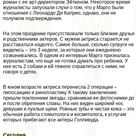
роман с ее арт-директором Эйткеном. Некоторое время
журналисты запускали слухи о том, что у Марго были
отношения с Леонардо Ди Каприо, однако, они не
получили подтверждения.
На этом празднике присутствовали только близкие друзья
и родственники актеров. С мужем актриса старается не
расставаться надолго. Самое больше, сколько супруги не
виделись – это 3 недели, за которые они ежедневно
созванивались. В одном из интервью Марго призналась
журналистам, что еще не готова думать про ребенка. У
нее есть 2 собаки и ей тяжело справляться с ними, не
говоря о детях.
В юном возрасте актриса перенесла 2 операции –
липосакцию и ринопластику. К такому заключению
пришли поклонники звезды, сравнивая ее фотоснимки до
и после обретения славы. На них виден широкий нос
дeвyшки и пухлые щеки. Ровные зубы и чистая кожа – это
обычная работа стоматолога и косметолога, к услугам
которых прибегают все актеры Голливуда.
Сегодня