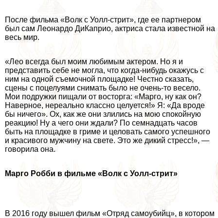
После фильма «Волк с Уолл-стрит», где ее партнером
был сам Леонардо ДиКаприо, актриса стала известной на
весь мир.
«Лео всегда был моим любимым актером. Но я и
представить себе не могла, что когда-нибудь окажусь с
ним на одной съемочной площадке! Честно сказать,
сцены с поцелуями снимать было не очень-то весело.
Мои подружки пищали от восторга: «Марго, ну как он?
Наверное, нереально классно целуется!» Я: «Да вроде
бы ничего». Ох, как же они злились на мою спокойную
реакцию! Ну а чего они ждали? По семнадцать часов
быть на площадке в гриме и целовать самого успешного
и красивого мужчину на свете. Это же дикий стресс!», —
говорила она.
Марго Робби в фильме «Волк с Уолл-стрит»
В 2016 году вышел фильм «Отряд самоубийц», в котором