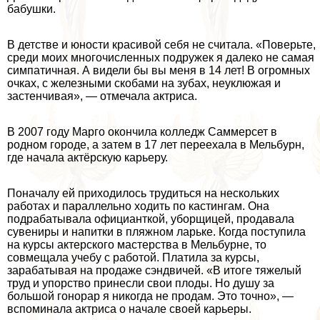
бабушки.
В детстве и юности красивой себя не считала. «Поверьте,
среди моих многочисленных подружек я далеко не самая
симпатичная. А видели бы вы меня в 14 лет! В огромных
очках, с железными скобами на зубах, неуклюжая и
застенчивая», — отмечала актриса.
В 2007 году Марго окончила колледж Саммерсет в
родном городе, а затем в 17 лет переехала в Мельбурн,
где начала актёрскую карьеру.
Поначалу ей приходилось трудиться на нескольких
работах и параллельно ходить по кастингам. Она
подpaбатывала официанткой, уборщицей, продавала
сувениры и напитки в пляжном ларьке. Когда поступила
на курсы актерского мастерства в Мельбурне, то
совмещала учебу с работой. Платила за курсы,
заpaбатывая на продаже сэндвичей. «В итоге тяжелый
труд и упорство принесли свои плоды. Но душу за
большой гонорар я никогда не продам. Это точно», —
вспоминала актриса о начале своей карьеры.