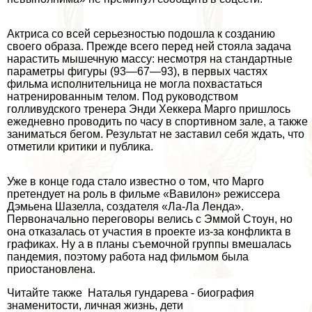
Актриса со всей серьезностью подошла к созданию
своего образа. Прежде всего перед ней стояла задача
нарастить мышечную массу: несмотря на стандартные
параметры фигуры (93—67—93), в первых частях
фильма исполнительница не могла похвастаться
натренированным телом. Под руководством
голливудского тренера Энди Хеккера Марго пришлось
ежедневно проводить по часу в спортивном зале, а также
заниматься бегом. Результат не заставил себя ждать, что
отметили критики и публика.
Уже в конце года стало известно о том, что Марго
претендует на роль в фильме «Вавилон» режиссера
Дэмьена Шазелла, создателя «Ла-Ла Ленда».
Первоначально переговоры велись с Эммой Стоун, но
она отказалась от участия в проекте из-за конфликта в
графиках. Ну а в планы съемочной группы вмешалась
пандемия, поэтому работа над фильмом была
приостановлена.
Читайте также Наталья гундарева - биография
знаменитости, личная жизнь, дети