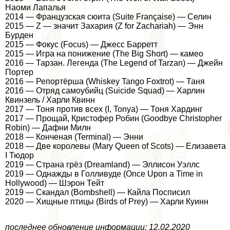
Наоми Лапалья
2014 — Французская сюита (Suite Française) — Селин
2015 — Z — значит Захария (Z for Zachariah) — Энн
Бурден
2015 — Фокус (Focus) — Джесс Барретт
2015 — Игра на понижение (The Big Short) — камео
2016 — Тарзан. Легенда (The Legend of Tarzan) — Джейн
Портер
2016 — Репортёрша (Whiskey Tango Foxtrot) — Таня
2016 — Отряд самоубийц (Suicide Squad) — Харлин
Квинзель / Харли Квинн
2017 — Тоня против всех (I, Tonya) — Тоня Хардинг
2017 — Прощай, Кристофер Робин (Goodbye Christopher
Robin) — Дафни Милн
2018 — Конченая (Terminal) — Энни
2018 — Две королевы (Mary Queen of Scots) — Елизавета
I Тюдор
2019 — Страна грёз (Dreamland) — Эллисон Уэллс
2019 — Однажды в Голливуде (Once Upon a Time in
Hollywood) — Шэрон Тейт
2019 — Скандал (Bombshell) — Кайла Посписил
2020 — Хищные птицы (Birds of Prey) — Харли Куинн
последнее обновление информации: 12.02.2020