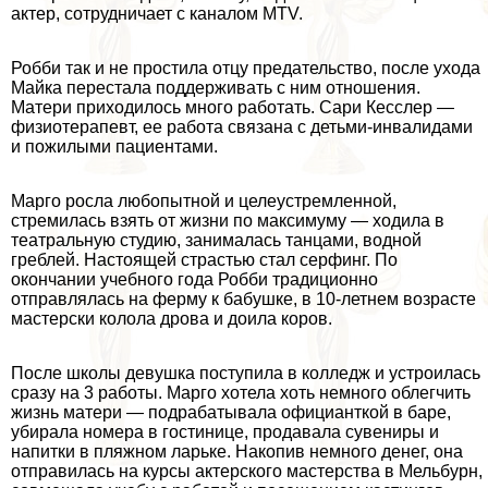
актер, сотрудничает с каналом МТV.
Робби так и не простила отцу предательство, после ухода
Майка перестала поддерживать с ним отношения.
Матери приходилось много работать. Сари Кесслер —
физиотерапевт, ее работа связана с детьми-инвалидами
и пожилыми пациентами.
Марго росла любопытной и целеустремленной,
стремилась взять от жизни по максимуму — ходила в
театральную студию, занималась танцами, водной
грeблей. Настоящей страстью стал серфинг. По
окончании учебного года Робби традиционно
отправлялась на ферму к бабушке, в 10-летнем возрасте
мастерски колола дрова и доила коров.
После школы дeвyшка поступила в колледж и устроилась
сразу на 3 работы. Марго хотела хоть немного облегчить
жизнь матери — подpaбатывала официанткой в баре,
убирала номера в гостинице, продавала сувениры и
напитки в пляжном ларьке. Накопив немного денег, она
отправилась на курсы актерского мастерства в Мельбурн,