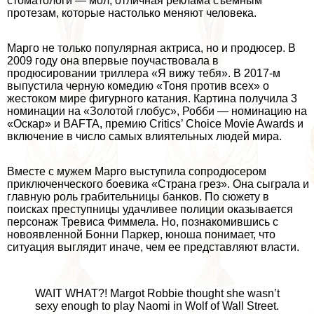
стоматологи — мол, отличная реклама съемным
протезам, которые настолько меняют человека.
Марго не только популярная актриса, но и продюсер. В
2009 году она впервые поучаствовала в
продюсировании триллера «Я вижу тебя». В 2017-м
выпустила черную комедию «Тоня против всех» о
жестоком мире фигурного катания. Картина получила 3
номинации на «Золотой глобус», Робби — номинацию на
«Оскар» и BAFTA, премию Critics’ Choice Movie Awards и
включение в число самых влиятельных людей мира.
Вместе с мужем Марго выступила сопродюсером
приключенческого боевика «Страна грез». Она сыграла и
главную роль грабительницы банков. По сюжету в
поисках преступницы удачливее полиции оказывается
персонаж Тревиса Фиммела. Но, познакомившись с
новоявленной Бонни Паркер, юноша понимает, что
ситуация выглядит иначе, чем ее представляют власти.
WAIT WHAT?! Margot Robbie thought she wasn’t
sехy enough to play Naomi in Wolf of Wall Street.