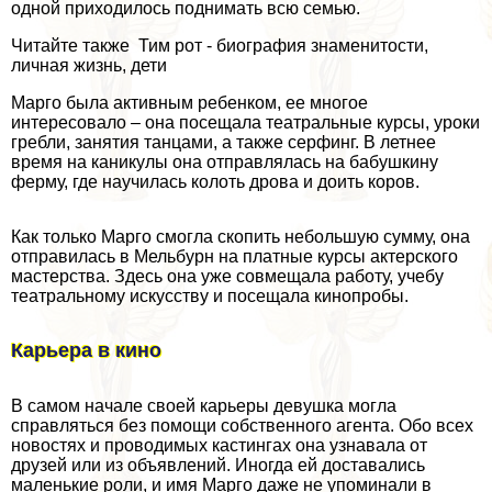
одной приходилось поднимать всю семью.
Читайте также Тим рот - биография знаменитости,
личная жизнь, дети
Марго была активным ребенком, ее многое
интересовало – она посещала театральные курсы, уроки
грeбли, занятия танцами, а также серфинг. В летнее
время на каникулы она отправлялась на бабушкину
ферму, где научилась колоть дрова и доить коров.
Как только Марго смогла скопить небольшую сумму, она
отправилась в Мельбурн на платные курсы актерского
мастерства. Здесь она уже совмещала работу, учебу
театральному искусству и посещала кинопробы.
Карьера в кино
В самом начале своей карьеры дeвyшка могла
справляться без помощи собственного агента. Обо всех
новостях и проводимых кастингах она узнавала от
друзей или из объявлений. Иногда ей доставались
маленькие роли, и имя Марго даже не упоминали в