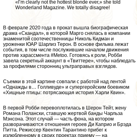
«I’m clearly not the hottest blonde ever,» she told
Wonderland Magazine. We totally disagree!
В феврале 2020 года в прокат вышла биографическая
драма «Скандал», в которой Марго снялась в компании
знаменитой соотечественницы Николь Кидман и
уроженки ЮАР Шарлиз Терон. В основе фильма лежат
события, в том числе послужившие началом движения
против харассмента #Metoo. Готовясь к роли, Робби
завела секретный аккаунт в «Твиттере», чтобы наблюдать
за профилями сторонниц ультраправых взглядов.
Съемки в этой картине совпали с работой над лентой
«Однажды в… Голливуде» и супергеройским боевиком
«Хищные птицы: потрясающая история Харли Квин».
В первой Робби перевоплотилась в Шерон Тейт, жену
Романа Полански, ставшую жертвой банды Чарльза
Мэнсона. Этот случай — часть фона, на котором
разворачиваются отношения героев Ди Каприо и Брэда
Питта. Режиссер Квентин Тарантино прибег к
излюбленному в своих проектах приему — на