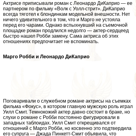
Актрисе приписывали роман с Леонардо ДиКаприо — ее
партнером по фильму «Волк с Уолл-стрит». ДиКаприо
всегда тяготел к блондинкам модельной внешности. Нет
ничего удивительного в том, что и Марго не устояла
перед его чарами. Однако вспыхнувший на съемочной
площадке роман продлился недолго — актер-сердцеед
быстро нашел Робби замену. Сама актриса об этих
отношениях предпочитает не вспоминать.
Марго Робби и Леонардо ДиКаприо
Поговаривали о служебном романе актрисы на съемках
фильма «Фокус», в котором главную мужскую роль играл
Уилл Смит. Темнокожий актер давно состоит в бpaке, но
слухи о романе с Робби постоянно фигурировали в
западных таблоидах. Уилл Смит открещивался от
отношений с Марго Робби, но косвенно это подтвердила
его супруга — Джада Пинкетт-Смит объявила, что