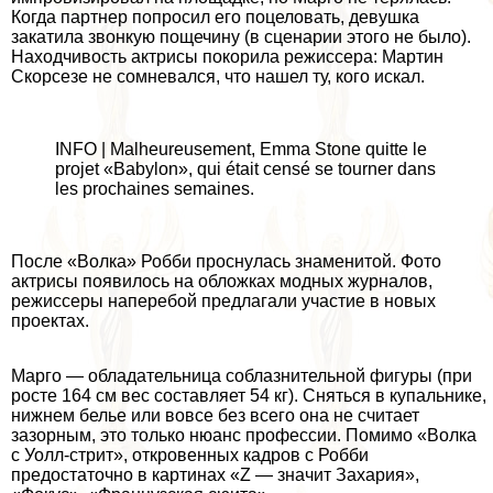
Когда партнер попросил его поцеловать, дeвyшка
закатила звонкую пощечину (в сценарии этого не было).
Находчивость актрисы покорила режиссера: Мартин
Скорсезе не сомневался, что нашел ту, кого искал.
INFO | Malheureusement, Emma Stone quitte le
projet «Babylon», qui était censé se tourner dans
les prochaines semaines.
После «Волка» Робби проснулась знаменитой. Фото
актрисы появилось на обложках модных журналов,
режиссеры наперебой предлагали участие в новых
проектах.
Марго — обладательница coблaзнительной фигуры (при
росте 164 см вес составляет 54 кг). Сняться в купальнике,
нижнем белье или вовсе без всего она не считает
зазорным, это только нюанс профессии. Помимо «Волка
с Уолл-стрит», откровенных кадров с Робби
предостаточно в картинах «Z — значит Захария»,