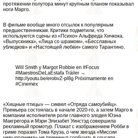
протяжении полутора минут крупным планом показывал
ноги Марго.
В фильме вообще много отсылок к популярным
предшественникам. Критики подметили, что
используются сцены из «Психо» Альфреда Хичкока,
«Выпускника», «Лица со шрамом», «Бесславных
ублюдков» и «Настоящей любви» самого Тарантино.
Will Smith y Margot Robbie en #Focus
#MaestrosDeLaEstafa Tráiler →
http://youtu.be/erobvZ-pl8g Próximamente en
#Cinemex
«Хищные птицы» — сиквел «Отряда самоубийц».
Премьера состоялась в начале 2020-го, а затем Марго в
компании исполнителя роли главного злодея Юэна
Макгрегора и Мэри Элизабет Уинстэд совершила
рекламный промотур. Плакат с изображением Робби в
гриме поразил Тома Круза, о чем звезда «Миссии
невыполнима» не преминул сообщить в соцсети.