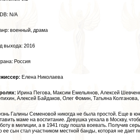
DB: N/A
нр: военный, драма
д выхода: 2016
рана: Россия
ежиссер:
Елена Николаева
ролях:
Ирина Пегова
, Максим Емельянов,
Алексей Шевчен
пихин, Алексей Байдаков, Олег Фомин, Татьяна Колганов
знь Галины Семеновой никогда не была простой. Еще в юн
тавить маме на воспитание. Девушка уехала в Москву, что
боту в милиции, а в 1941 году пошла воевать. Получив серь
о ее сын стал участником местной банды, которая не дает п