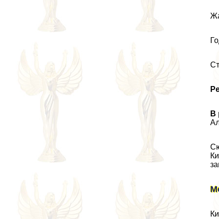
Жа
Го
Ст
Р
В 
Ал
Сю
Ки
за
М
Ки