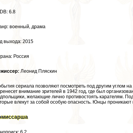
DB: 6.8
нр: военный, драма
д выхода: 2015
рана: Россия
ежиссер:
Леонид Пляскин
бытия сериала позволяют посмотреть под другим углом на
ренесет внимание зрителей в 1942 год, где был организов
дпольщики, желающие лично противостоять карателям. Под 
торые влекут за собой особую опасность. Юнцы проникают
омиссарша
нопоиск: 6.2