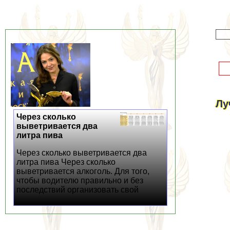
Лу
Через сколько
выветривается два
литра пива
Через сколько выветривается два
литра пива Через сколько
выветривается алкоголь. Для того,
чтобы водителю правильно и без
последствий организовать свой