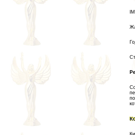
IM
Жа
Го
Ст
Р
Со
пе
по
ко
К
Ки