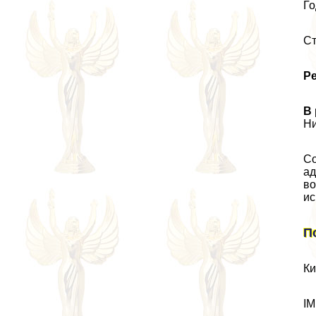
Го
Ст
Р
В
Ни
Со
ад
во
ис
П
Ки
IM