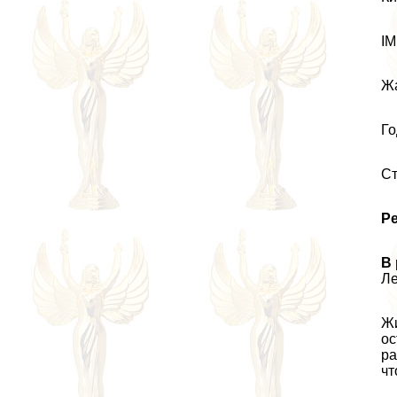
IM
Жа
Го
Ст
Р
В 
Ле
Жи
ос
ра
чт