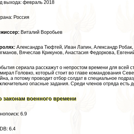
д выхода: февраль 2018
рана: Россия
ежиссер:
Виталий Воробьев
 ролях:
Александра Тюфтей, Иван Лапин,
Александр Робак
гманов, Вячеслав Крикунов, Анастасия Федоркова, Евгени
бытия сериала расскажут о непростом времени для всей ст
мирал Головко, который стоит во главе комaндования Севе
йна, а потому проводит отбор солдат в специальное подра
ключительно опасные задания. Среди члeнов отряда есть дe
о законам военного времени
нопоиск: 6.9
DB: 6.4