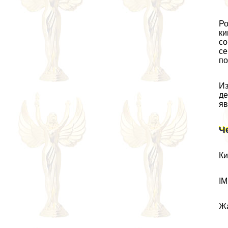
Ро
ки
со
се
по
Из
де
яв
Ч
Ки
IM
Жа