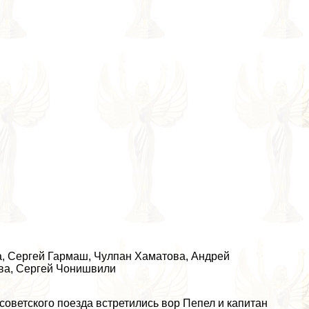
а
,
Сергeй Гармаш
,
Чулпан Хаматова
,
Андрей
ва
,
Сергeй Чонишвили
 советского поезда встретились вор Пепел и капитан