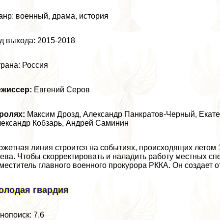
нр: военный, драма, история
д выхода: 2015-2018
рана: Россия
ежиссер:
Евгений Серов
ролях:
Максим Дрозд
,
Александр Панкратов-Черный
,
Екат
ександр Кобзарь,
Андрей Саминин
жетная линия строится на событиях, происходящих летом 
ева. Чтобы скорректировать и наладить работу местных с
меститель главного военного прокурора РККА. Он создает 
олодая гвардия
нопоиск: 7.6