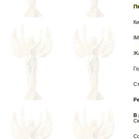
П
Ки
IM
Жа
Го
Ст
Р
В 
С
Со