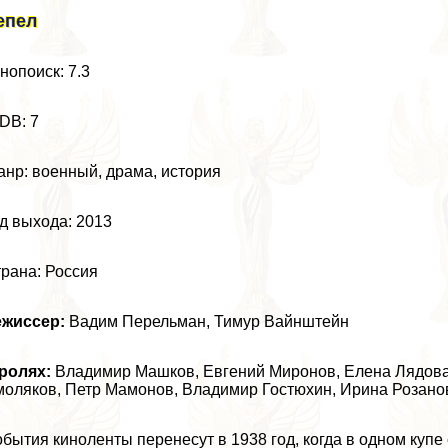
епел
нопоиск: 7.3
DB: 7
нр: военный, драма, история
д выхода: 2013
рана: Россия
ежиссер:
Вадим Перельман, Тимур Вайнштейн
ролях:
Владимир Машков
,
Евгений Миронов
,
Елена Лядов
моляков
,
Петр Мамонов
, Владимир Гостюхин,
Ирина Розано
бытия киноленты перенесут в 1938 год, когда в одном купе