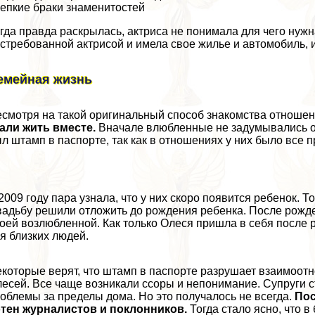
епкие бpaки знаменитостей
гда правда раскрылась, актриса не понимала для чего нужн
стребованной актрисой и имела свое жилье и автомобиль, и
емейная жизнь
смотря на такой оригинальный способ знакомства отношен
али жить вместе.
Вначале влюбленные не задумывались 
л штамп в паспорте, так как в отношениях у них было все п
2009 году пара узнала, что у них скоро появится ребенок.
адьбу решили отложить до рождения ребенка. После рожд
оей возлюбленной. Как только Олеся пришла в себя после 
я близких людей.
которые верят, что штамп в паспорте разрушает взаимоотн
есей. Все чаще возникали ссоры и непонимание. Супруги 
облемы за пределы дома. Но это получалось не всегда.
Пос
тен журналистов и поклонников.
Тогда стало ясно, что в 