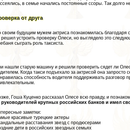
ссеялись, в семье начались постоянные ссоры. Так долго н
роверка от друга
 своим будущим мужем актриса познакомилась благодаря с
 решил устроить проверку Олеси, но выглядело это следую
ебаня сыграть роль таксиста.
и нашли старую машину и решили проверить сядет ли Олес
дителем. Когда такси подъехало за актрисой она запросто с
нравилась способность водителя поддерживать разговор п
ивлекательным.
зже, Гоша Куценко рассказал Олесе всю правду, и познако
з руководителей крупных российских банков и имел с
тересные заметки:
мые красивые турецкие актеры
андальные расставания звезд с продюсерами
здние дети в российских звездных семьях