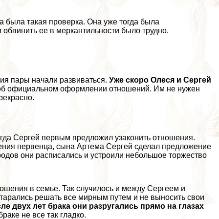
а была такая проверка. Она уже тогда была
 обвинить ее в меркантильности было трудно.
ия пары начали развиваться.
Уже скоро Олеся и Сергeй
об официальном оформлении отношений. Им не нужен
рекрасно.
 Тогда Сергeй первым предложил узаконить отношения.
ения первенца, сына Артема Сергeй сделал предложение
родов они расписались и устроили небольшое торжество
ошения в семье. Так случилось и между Сергеем и
старались решать все мирным путем и не выносить свои
ле двух лет бpaка они разругались прямо на глазах
бpaке не все так гладко.