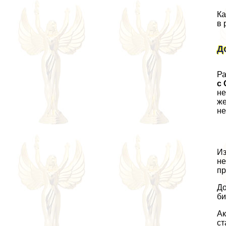
Ка
в 
Д
Ра
с
не
же
не
Из
не
пр
До
би
Ак
ст