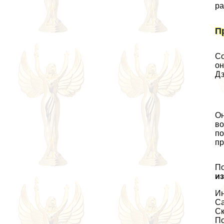
ра
П
Со
он
Дз
Он
во
по
пр
По
и
Ин
Са
Ск
По