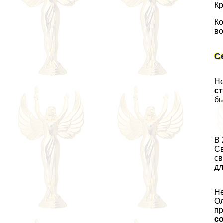
Кр
Ко
во
С
Не
ст
бы
В 
Св
св
дл
Не
Ол
пр
со