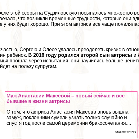
сле этой ссоры на Судзиловскую посыпалось множество воп
вечала, что возникли временные трудности, которые они в
е у них будет хорошо. При этом актриса все чаще появляла
счастью, Сергею и Олесе удалось преодолеть кризис в отнош
ин ребенок.
В 2016 году родился второй сын актрисы и
мья прошла через испытания, они научились больше ценить и
йдет на пользу супругам.
Муж Анастасии Макеевой – новый сейчас и все
бывшие в жизни актрисы
О том, что актриса Анастасия Макеева вновь вышла
замуж, поклонники сумели узнать только случайно и
спустя год после самой церемонии бpaкосочетания....
04 08 2026 17:17:25