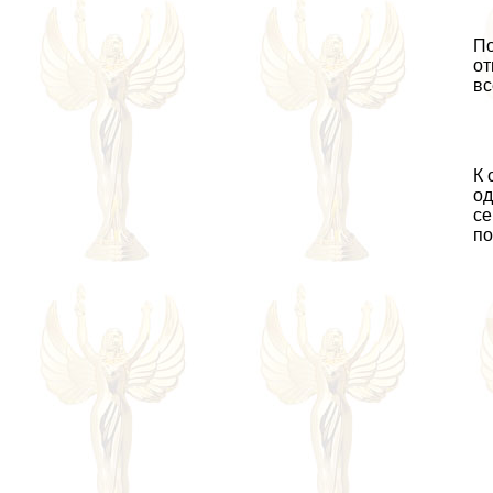
По
от
вс
К 
од
се
по