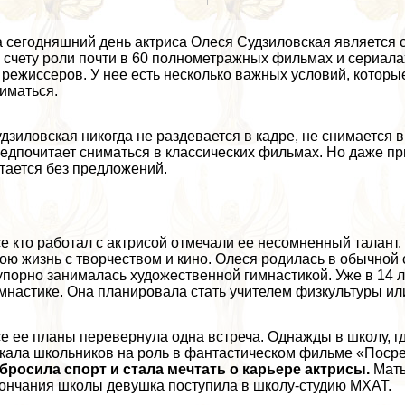
 сегодняшний день актриса Олеся Судзиловская является 
 счету роли почти в 60 полнометражных фильмах и сериала
 режиссеров. У нее есть несколько важных условий, котор
иматься.
дзиловская никогда не раздевается в кадре, не снимается 
едпочитает сниматься в классических фильмах. Но даже пр
тается без предложений.
е кто работал с актрисой отмечали ее несомненный талант.
ою жизнь с творчеством и кино. Олеся родилась в обычной
упopно занималась художественной гимнастикой. Уже в 14 
мнастике. Она планировала стать учителем физкультуры ил
е ее планы перевернула одна встреча. Однажды в школу, г
кала школьников на роль в фантастическом фильме «Поср
бросила спорт и стала мечтать о карьере актрисы.
Мать
ончания школы дeвyшка поступила в школу-студию МХАТ.