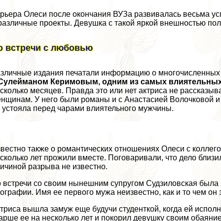
рьера Олеси после окончания ВУЗа развивалась весьма ус
различные проекты. Девушка с такой яркой внешностью по
о встречи с любовью
зличные издания печатали информацию о многочисленных
 Сулейманом Керимовым, одним из самых влиятельных
сколько месяцев. Правда это или нет актриса не рассказы
нщинам. У него были романы и с Анастасией Волочковой и 
 устояла перед чарами влиятельного мужчины.
вестно также о романтических отношениях Олеси с колле
сколько лет прожили вместе. Поговаривали, что дело близило
ичиной разрыва не известно.
 встречи со своим нынешним супругом Судзиловская была 
ографии. Имя ее первого мужа неизвестно, как и то чем он
триса вышла замуж еще будучи студенткой, когда ей исполн
арше ее на несколько лет и покорил дeвyшку своим обаян