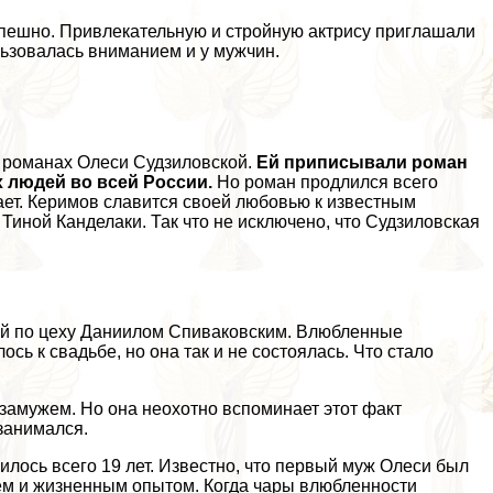
пешно. Привлекательную и стройную актрису приглашали
льзовалась вниманием и у мужчин.
 романах Олеси Судзиловской.
Ей приписывали роман
 людей во всей России.
Но роман продлился всего
вает. Керимов славится своей любовью к известным
Тиной Канделаки. Так что не исключено, что Судзиловская
гой по цеху Даниилом Спиваковским. Влюбленные
сь к свадьбе, но она так и не состоялась. Что стало
замужем. Но она неохотно вспоминает этот факт
 занимался.
илось всего 19 лет. Известно, что первый муж Олеси был
ием и жизненным опытом. Когда чары влюбленности