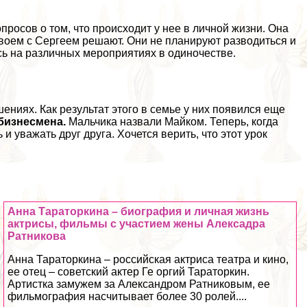
росов о том, что происходит у нее в личной жизни. Она
двоем с Сергеем решают. Они не планируют разводиться и
сь на различных мероприятиях в одиночестве.
ениях. Как результат этого в семье у них появился еще
 бизнесмена.
Мальчика назвали Майком. Теперь, когда
 уважать друг друга. Хочется верить, что этот урок
Анна Тараторкина – биография и личная жизнь
актрисы, фильмы с участием жены Алексадра
Ратникова
Анна Тараторкина – российская актриса театра и кино,
ее отец – советский актер Ге opгий Тараторкин.
Артистка замужем за Александром Ратниковым, ее
фильмография насчитывает более 30 ролей....