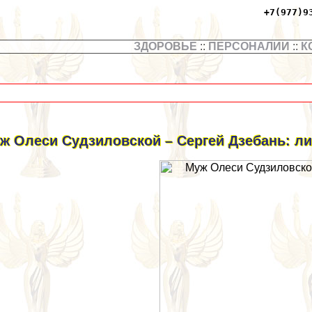
+7(977)9
ЗДОРОВЬЕ
::
ПЕРСОНАЛИИ
::
К
ж Олеси Судзиловской – Сергeй Дзебань: ли