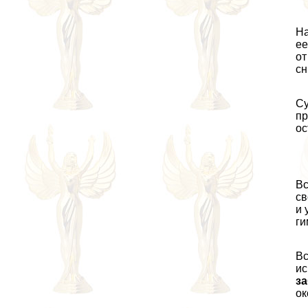
На
ее
от
сн
Су
пр
ос
Вс
св
и 
ги
Вс
ис
за
ок