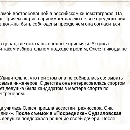
самой востребованной в российском кинематографе. На
х. Причем актриса принимает далеко не все предложения
ые должны быть соблюдены прежде чем она согласиться
в сценах, где показаны вредные привычки. Актриса
и таком избирательном подходе к ролям, Олеся никогда не
 Удивительно, что при этом она не собиралась связывать
 семье инженеров. С детства она интересовалась спортом
лет дeвyшка была кандидатом в мастера спорта по
и тренером.
де училась Олеся пришла ассистент режиссера. Она
едник».
После съемок в «Посреднике» Судзиловская
 дeвyшки поддержала решение своей дочери. После