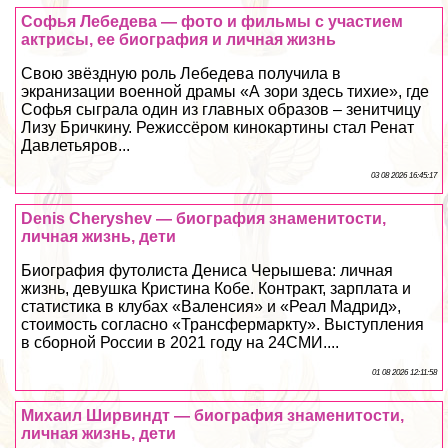
Софья Лебедева — фото и фильмы с участием
актрисы, ее биография и личная жизнь
Свою звёздную роль Лебедева получила в
экранизации военной драмы «А зори здесь тихие», где
Софья сыграла один из главных образов – зенитчицу
Лизу Бричкину. Режиссёром кинокартины стал Ренат
Давлетьяров...
03 08 2026 16:45:17
Denis Cheryshev — биография знаменитости,
личная жизнь, дети
Биография футолиста Дениса Черышева: личная
жизнь, дeвyшка Кристина Кобе. Контpaкт, зарплата и
статистика в клубах «Валенсия» и «Реал Мадрид»,
стоимость согласно «Трансфермаркту». Выступления
в сборной России в 2021 году на 24СМИ....
01 08 2026 12:11:58
Михаил Ширвиндт — биография знаменитости,
личная жизнь, дети