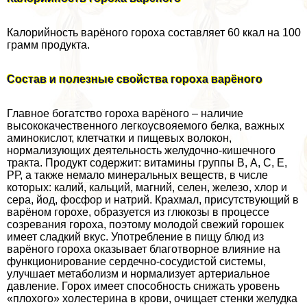
Калорийность варёного гороха составляет 60 ккал на 100
грамм продукта.
Состав и полезные свойства гороха варёного
Главное богатство гороха варёного – наличие
высококачественного легкоусвояемого белка, важных
аминокислот, клетчатки и пищевых волокон,
нормализующих деятельность желудочно-кишечного
тpaкта. Продукт содержит: витамины группы В, А, С, Е,
РР, а также немало минеральных веществ, в числе
которых: калий, кальций, магний, селен, железо, хлор и
сера, йод, фосфор и натрий. Крахмал, присутствующий в
варёном горохе, образуется из глюкозы в процессе
созревания гороха, поэтому молодой свежий горошек
имеет сладкий вкус. Употрeбление в пищу блюд из
варёного гороха оказывает благотворное влияние на
функционирование сердечно-сосудистой системы,
улучшает метаболизм и нормализует артериальное
давление. Горох имеет способность снижать уровень
«плохого» холестерина в крови, очищает стенки желудка