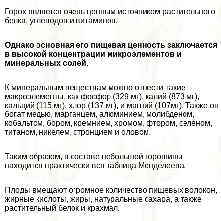
Горох является очень ценным источником растительного
белка, углеводов и витаминов.
Однако основная его пищевая ценность заключается
в высокой концентрации микроэлементов и
минеральных солей.
К минеральным веществам можно отнести такие
макроэлементы, как фосфор (329 мг), калий (873 мг),
кальций (115 мг), хлор (137 мг), и магний (107мг). Также он
богат медью, марганцем, алюминием, молибденом,
кобальтом, бором, кремнием, хромом, фтором, селеном,
титаном, никелем, стронцием и оловом.
Таким образом, в составе небольшой горошины
находится пpaктически вся таблица Менделеева.
Плоды вмещают огромное количество пищевых волокон,
жирные кислоты, жиры, натуральные сахара, а также
растительный белок и крахмал.