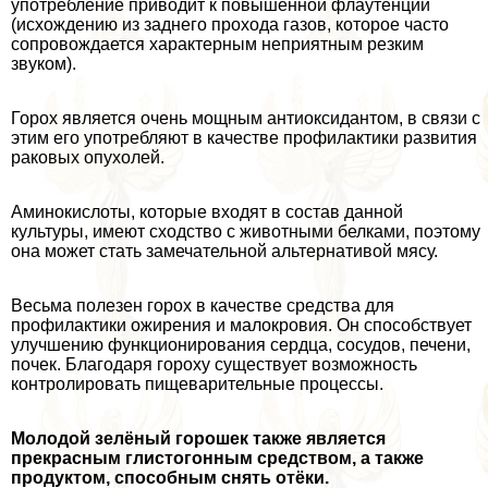
употрeбление приводит к повышенной флаутенции
(исхождению из заднего прохода газов, которое часто
сопровождается хаpaктерным неприятным резким
звуком).
Горох является очень мощным антиоксидантом, в связи с
этим его употрeбляют в качестве профилактики развития
paковых опухолей.
Аминокислоты, которые входят в состав данной
культуры, имеют сходство с животными белками, поэтому
она может стать замечательной альтернативой мясу.
Весьма полезен горох в качестве средства для
профилактики ожирения и малокровия. Он способствует
улучшению функционирования сердца, сосудов, печени,
почек. Благодаря гороху существует возможность
контролировать пищеварительные процессы.
Молодой зелёный горошек также является
прекрасным глистогонным средством, а также
продуктом, способным снять отёки.