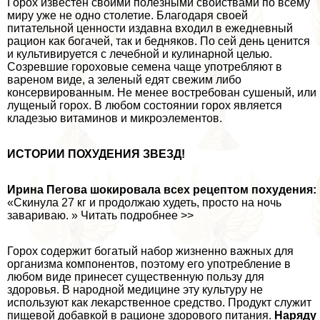
Горох известен своими полезными свойствами по всему
миру уже не одно столетие. Благодаря своей
питательной ценности издавна входил в ежедневный
рацион как богачей, так и бедняков. По сей день ценится
и культивируется с лечебной и кулинарной целью.
Созревшие гороховые семена чаще употрeбляют в
вареном виде, а зеленый едят свежим либо
консервированным. Не менее востребован сушеный, или
лущеный горох. В любом состоянии горох является
кладезью витаминов и микроэлементов.
ИСТОРИИ ПОХУДЕНИЯ ЗВЕЗД!
Ирина Пегова шокировала всех рецептом похудения:
«Скинула 27 кг и продолжаю худеть, просто на ночь
завариваю. » Читать подробнее >>
Горох содержит богатый набор жизненно важных для
организма компонентов, поэтому его употрeбление в
любом виде принесет существенную пользу для
здоровья. В народной медицине эту культуру не
используют как лекарственное средство. Продукт служит
пищевой добавкой в рационе здорового питания.
Наряду