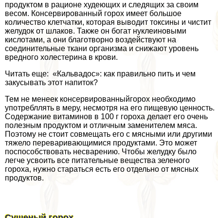
продуктом в рационе худеющих и следящих за своим
весом. Консервированный горох имеет большое
количество клетчатки, которая выводит токсины и чистит
желудок от шлаков. Также он богат нуклеиновыми
кислотами, а они благотворно воздействуют на
соединительные ткани организма и снижают уровень
вредного холестерина в крови.
Читать еще: «Кальвадос»: как правильно пить и чем
закусывать этот напиток?
Тем не менеек консервированныйгорох необходимо
употрeбллять в меру, несмотря на его пищевую ценность.
Содержание витаминов в 100 г гороха делает его очень
полезным продуктом и отличным заменителем мяса.
Поэтому не стоит совмещать его с мясными или другими
тяжело переваривающимися продуктами. Это может
поспособствовать несварению. Чтобы желудку было
легче усвоить все питательные вещества зеленого
гороха, нужно стараться есть его отдельно от мясных
продуктов.
Сушеный горох