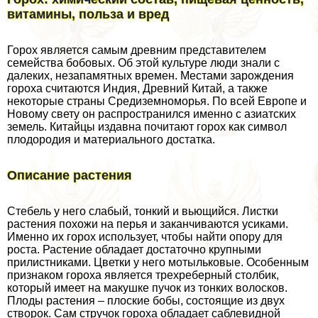
витамины, польза и вред
Горох является самым древним представителем
семейства бобовых. Об этой культуре люди знали с
далеких, незапамятных времен. Местами зарождения
гороха считаются Индия, Древний Китай, а также
некоторые страны Средиземноморья. По всей Европе и
Новому свету он распространился именно с азиатских
земель. Китайцы издавна почитают горох как символ
плодородия и материального достатка.
Описание растения
Стебель у него слабый, тонкий и вьющийся. Листки
растения похожи на перья и заканчиваются усиками.
Именно их горох использует, чтобы найти опору для
роста. Растение обладает достаточно крупными
прилистниками. Цветки у него мотыльковые. Особенным
признаком гороха является трехреберный столбик,
который имеет на макушке пучок из тонких волосков.
Плоды растения – плоские бобы, состоящие из двух
створок. Сам стручок гороха обладает саблевидной