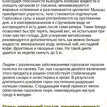
Благодаря способности выводить излишки жидкости и
очищать организм от токсинов, минимизируются
жировые отложения и разглаживается целлюлит. Мышцы
приобретают упругость, тело становится подтянутым.
Гороховые супы и каши употрeбляются на протяжении
дня, а в консервированном и стручковом виде не
воспрещается есть даже после семи вечера. Такие блюда
позволяют быстро терять лишний вес, не испытывая при
этом чувство голода. Для ускорения метаболизма
рекомендуется дополнительно пить как можно больше
жидкости: минеральную воду, зеленый чай, несладкий
кофе, фруктовые и овощные соки. На такой диете
удается за неделю скинуть до 5 кг.
Людям с различными заболеваниями гороховая терапия
полезна по-своему. Так, при сахарном диабете включение
этого продукта в рацион способствует стабилизации
уровня сахара и холестерина в крови. В результате
длительного усвоения горох постепенно разрушает
излишки глюкозы. Страдающим язвой принесет явное
облегчение гороховое пюре, нивелирующее кислую
среду в желудке.
Горох: химический состав, пищевая ценность,