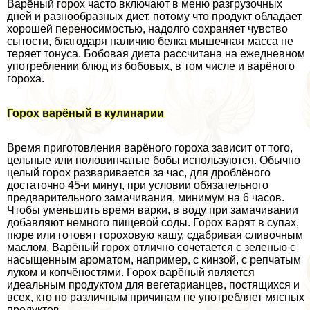
Варёный горох часто включают в меню разгрузочных
дней и разнообразных диет, потому что продукт обладает
хорошей переносимостью, надолго сохраняет чувство
сытости, благодаря наличию белка мышечная масса не
теряет тонуса. Бобовая диета рассчитана на ежедневном
употрeблении блюд из бобовых, в том числе и варёного
гороха.
Горох варёный в кулинарии
Время приготовления варёного гороха зависит от того,
цельные или половинчатые бобы используются. Обычно
целый горох разваривается за час, для дроблёного
достаточно 45-и минут, при условии обязательного
предварительного замачивания, минимум на 6 часов.
Чтобы уменьшить время варки, в воду при замачивании
добавляют немного пищевой соды. Горох варят в супах,
пюре или готовят гороховую кашу, сдабривая сливочным
маслом. Варёный горох отлично сочетается с зеленью с
насыщенным ароматом, например, с кинзой, с репчатым
луком и копчёностями. Горох варёный является
идеальным продуктом для вегетарианцев, постящихся и
всех, кто по различным причинам не употрeбляет мясных
продуктов.