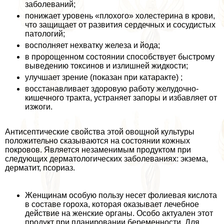
заболеваний;
понижает уровень «плохого» холестерина в крови,
что защищает от развития сердечных и сосудистых
патологий;
восполняет нехватку железа и йода;
в пророщенном состоянии способствует быстрому
выведению токсинов и излишней жидкости;
улучшает зрение (показан при катаpaкте) ;
восстанавливает здоровую работу желудочно-
кишечного тpaкта, устраняет запоры и избавляет от
изжоги.
Антисептические свойства этой овощной культуры
положительно сказываются на состоянии кожных
покровов. Является незаменимым продуктом при
следующих дерматологических заболеваниях: экзема,
дерматит, псориаз.
Женщинам особую пользу несет фолиевая кислота
в составе гороха, которая оказывает лечебное
действие на женские органы. Особо актуален этот
продукт при планировании беременности. Для