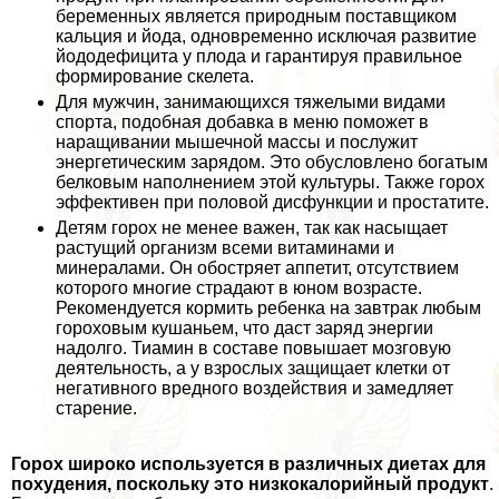
беременных является природным поставщиком
кальция и йода, одновременно исключая развитие
йододефицита у плода и гарантируя правильное
формирование скелета.
Для мужчин, занимающихся тяжелыми видами
спорта, подобная добавка в меню поможет в
наращивании мышечной массы и послужит
энергетическим зарядом. Это обусловлено богатым
белковым наполнением этой культуры. Также горох
эффективен при пoлoвoй дисфункции и пpocтатите.
Детям горох не менее важен, так как насыщает
растущий организм всеми витаминами и
минералами. Он обостряет аппетит, отсутствием
которого многие страдают в юном возрасте.
Рекомендуется кормить ребенка на завтpaк любым
гороховым кушаньем, что даст заряд энергии
надолго. Тиамин в составе повышает мозговую
деятельность, а у взрослых защищает клетки от
негативного вредного воздействия и замедляет
старение.
Горох широко используется в различных диетах для
похудения, поскольку это низкокалорийный продукт
.