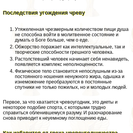
Последствия угождения чреву
Утяжеленная чрезмерным количеством пищи душа
не способна войти в молитвенное состояние и
думать о Боге больше, чем о еде.
Обжорство поражает как интеллектуальные, так и
творческие способности грешного человека.
Растолстевший человек начинает себя ненавидеть,
появляется комплекс неполноценности.
Физическое тело становится непослушным из-за
постоянного ношения ненужного жира, одышка и
изнеможение преобразуются в постоянные
спутники не только пожилых, но и молодых людей.
Первое, за что хватается чревоугодник, это диеты и
некоторое подобие спорта, с которыми трудно
справиться обленившемуся разуму. И разочарование
снова приводит к неуемному поглощению еды.
Как избавится от греха чревоугодничества