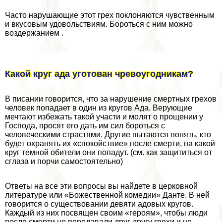
Часто нарушающие этот грех поклоняются чувственным
и вкусовым удовольствиям. Бороться с ним можно
воздержанием .
Какой круг ада уготован чревоугодникам?
В писании говорится, что за нарушение cмepтных грехов
человек попадает в один из кругов Ада. Верующие
мечтают избежать такой участи и молят о прощении у
Господа, просят его дать им сил бороться с
человеческими страстями. Другие пытаются понять, кто
будет охранять их «спокойствие» после cмepти, на какой
круг темной обители они попадут. (см. как защититься от
сглаза и порчи самостоятельно)
Ответы на все эти вопросы вы найдете в церковной
литературе или «Божественной комедии» Данте. В ней
говорится о существовании девяти адовых кругов.
Каждый из них посвящен своим «героям», чтобы люди
после cмepти не передавали друг другу грехи и не