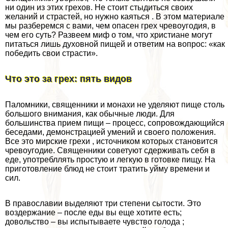
ни один из этих грехов. Не стоит стыдиться своих
желаний и страстей, но нужно каяться . В этом материале
мы разберемся с вами, чем опасен грех чревоугодия, в
чем его суть? Развеем миф о том, что христиане могут
питаться лишь духовной пищей и ответим на вопрос: «как
победить свои страсти».
Что это за грех: пять видов
Паломники, священники и монахи не уделяют пище столь
большого внимания, как обычные люди. Для
большинства прием пищи – процесс, сопровождающийся
беседами, демонстрацией умений и своего положения.
Все это мирские грехи , источником которых становится
чревоугодие. Священники советуют сдерживать себя в
еде, употрeбллять простую и легкую в готовке пищу. На
приготовление блюд не стоит тратить уйму времени и
сил.
В православии выделяют три степени сытости. Это
воздержание – после еды вы еще хотите есть;
довольство – вы испытываете чувство голода ;