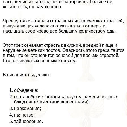
насыщение и сытость, после которой вы больше не
хотите есть, но вам хорошо.
Чревоугодие – одна из страшных человеческих страстей,
вынуждающих человека отказываться от веры и
насыщать свое чрево все большим количеством еды.
Этот грех означает страсть к вкусной, вредной пище и
нарушение великих постов. Опасность этого греха таится
в том, что он становится основой для восьми страстей.
Его называют «коренным» грехом.
В писаниях выделяют:
объедение;
гортанобесие (погоня за вкусом, замена постных
блюд синтетическими веществами) ;
наркомания;
пьянство;
тайноедение.