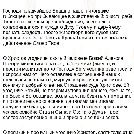
Господи, сладчайшее Брашно наше, никогдаже
гиблющее, но прибывающее в живот вечный: очисти paба
Твоего от скверны чревообъядения, всего плоть
сотворившегося и чуждаго Духу Твоему, и даруй ему
познать сладость Твоего животворящего духовнаго
брашна, еже есть Плоть и Кровь Твоя и святое, живое и
действенное Слово Твое.
О Христов угодниче, святый человече Божий Алексие!
Призри милостивно на нас, раб Божиих (имена), и
простри молитвенно ко Господу Богу честнии руце твои, и
испроси нам от Него оставление согрешений наших
вольных и невольных, мирную и христианскую жития
кончину и добрый ответ на Страшнем суде Христове. Ей,
угодниче Божий, не посрами упования нашего, еже на тя,
по Бозе и Богородице, возлагаем; но буди нам помощник
и покровитель во спасение; да твоими молитвами
получивше благодать и милость от Господа, прославим
человеколюбие Отца и Сына и Святаго Духа и твое
святое заступление, ныне и присно и во веки веков.
О великий и пречудный угодниче Христов, святителю отче