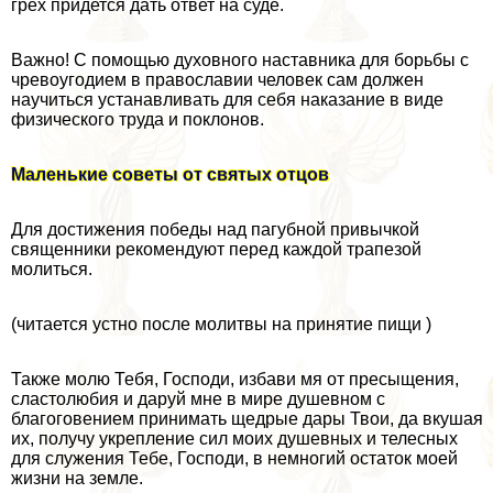
грех придется дать ответ на суде.
Важно! С помощью духовного наставника для борьбы с
чревоугодием в православии человек сам должен
научиться устанавливать для себя наказание в виде
физического труда и поклонов.
Маленькие советы от святых отцов
Для достижения победы над пагубной привычкой
священники рекомендуют перед каждой трапезой
молиться.
(читается устно после молитвы на принятие пищи )
Также молю Тебя, Господи, избави мя от пресыщения,
сластолюбия и даруй мне в мире душевном с
благоговением принимать щедрые дары Твои, да вкушая
их, получу укрепление сил моих душевных и телесных
для служения Тебе, Господи, в немногий остаток моей
жизни на земле.