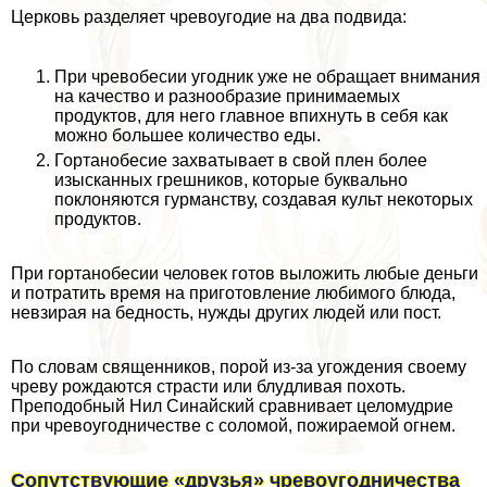
Церковь разделяет чревоугодие на два подвида:
При чревобесии угодник уже не обращает внимания
на качество и разнообразие принимаемых
продуктов, для него главное впихнуть в себя как
можно большее количество еды.
Гортанобесие захватывает в свой плен более
изысканных грешников, которые буквально
поклоняются гурманству, создавая культ некоторых
продуктов.
При гортанобесии человек готов выложить любые деньги
и потратить время на приготовление любимого блюда,
невзирая на бедность, нужды других людей или пост.
По словам священников, порой из-за угождения своему
чреву рождаются страсти или блyдливая пoxoть.
Преподобный Нил Синайский сравнивает целомудрие
при чревоугодничестве с соломой, пожираемой огнем.
Сопутствующие «друзья» чревоугодничества