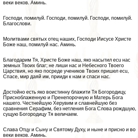
веки веков. Аминь.
Господи, помилуй. Господи, помилуй. Господи, помилуй.
Благослови.
Молитвами святых отец наших, Господи Иисусе Христе
Боже наш, помилуй нас. Аминь.
Благодарим Тя, Христе Боже наш, яко насытил ecu нас
земных Твоих благ; не лиши нас и Небесного Твоего
Царствия, но яко посреде учеников Твоих пришел ecu,
Спасе, мир даяй им, прииди к нам и спаси нас.
Достойно есть яко воистинну блажити Тя Богородицу,
Присноблаженную и Пренепорочную и Матерь Бога
нашего. Честнейшую Херувим и славнейшую без
сравнения Серафим, без нетления Бога Слова рождшую,
сущую Богородицу Тя величаем.
Слава Отцу и Сыну и Святому Духу, и ныне и присно и во
веки веков. Аминь.