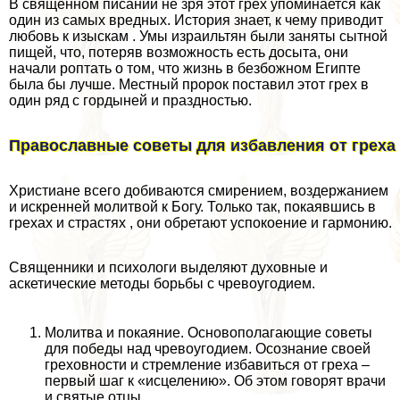
В священном писании не зря этот грех упоминается как
один из самых вредных. История знает, к чему приводит
любовь к изыскам . Умы израильтян были заняты сытной
пищей, что, потеряв возможность есть досыта, они
начали роптать о том, что жизнь в безбожном Египте
была бы лучше. Местный пророк поставил этот грех в
один ряд с гордыней и праздностью.
Православные советы для избавления от греха
Христиане всего добиваются смирением, воздержанием
и искренней молитвой к Богу. Только так, покаявшись в
грехах и страстях , они обретают успокоение и гармонию.
Священники и психологи выделяют духовные и
аскетические методы борьбы с чревоугодием.
Молитва и покаяние. Основополагающие советы
для победы над чревоугодием. Осознание своей
греховности и стремление избавиться от греха –
первый шаг к «исцелению». Об этом говорят врачи
и святые отцы.