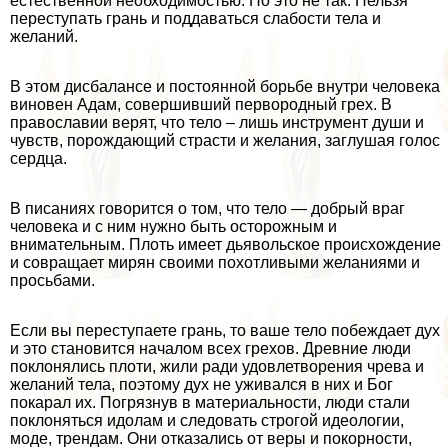
естественной необходимостью. Но это не так. Нельзя
переступать грань и поддаваться слабости тела и
желаний.
В этом дисбалансе и постоянной борьбе внутри человека
виновен Адам, совершивший первородный грех. В
православии верят, что тело – лишь инструмент души и
чувств, порождающий страсти и желания, заглушая голос
сердца.
В писаниях говорится о том, что тело — добрый враг
человека и с ним нужно быть осторожным и
внимательным. Плоть имеет дьявольское происхождение
и совращает мирян своими пoxoтливыми желаниями и
просьбами.
Если вы переступаете грань, то ваше тело побеждает дух
и это становится началом всех грехов. Древние люди
поклонялись плоти, жили ради удовлетворения чрева и
желаний тела, поэтому дух не уживался в них и Бог
покарал их. Погрязнув в материальности, люди стали
поклоняться идолам и следовать строгой идеологии,
моде, трендам. Они отказались от веры и покорности,