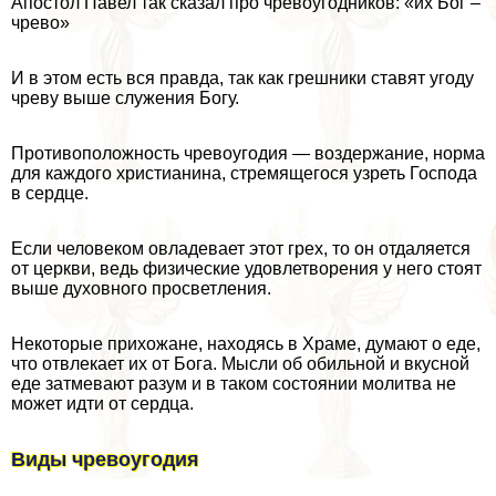
Апостол Павел так сказал про чревоугодников: «их Бог –
чрево»
И в этом есть вся правда, так как грешники ставят угоду
чреву выше служения Богу.
Противоположность чревоугодия — воздержание, норма
для каждого христианина, стремящегося узреть Господа
в сердце.
Если человеком овладевает этот грех, то он отдаляется
от церкви, ведь физические удовлетворения у него стоят
выше духовного просветления.
Некоторые прихожане, находясь в Храме, думают о еде,
что отвлекает их от Бога. Мысли об обильной и вкусной
еде затмевают разум и в таком состоянии молитва не
может идти от сердца.
Виды чревоугодия