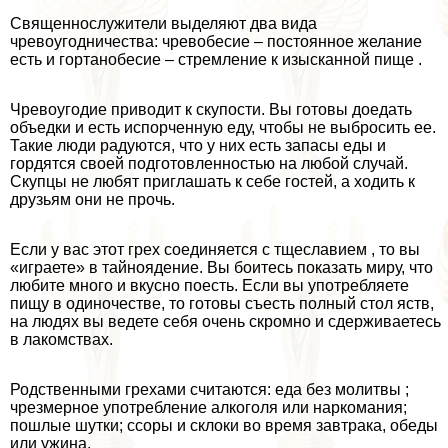
Священнослужители выделяют два вида
чревоугодничества: чревобесие – постоянное желание
есть и гортанобесие – стремление к изысканной пище .
Чревоугодие приводит к скупости. Вы готовы доедать
объедки и есть испорченную еду, чтобы не выбросить ее.
Такие люди радуются, что у них есть запасы еды и
гордятся своей подготовленностью на любой случай.
Скупцы не любят приглашать к себе гостей, а ходить к
друзьям они не прочь.
Если у вас этот грех соединяется с тщеславием , то вы
«играете» в тайноядение. Вы боитесь показать миру, что
любите много и вкусно поесть. Если вы употрeбляете
пищу в одиночестве, то готовы съесть полный стол яств,
на людях вы ведете себя очень скромно и сдерживаетесь
в лакомствах.
Родственными грехами считаются: еда без молитвы ;
чрезмерное употрeбление алкоголя или наркомания;
пошлые шутки; ссоры и склоки во время завтpaка, обеды
или ужина.