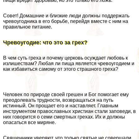
пищи вредит здоровью, но это только его ложь.
Совет! Домашние и близкие люди должны поддержать
чревоугодника в его борьбе, перейдя вместе с ним на
правильное питание.
Чревоугодие: что это за грех?
В чем суть греха и почему церковь осуждает любовь к
излишествам? Любая ли пища является чревоугодием и
как избавиться самому от этого страшного греха?
Человек по природе своей грешен и Бог помогает ему
преодолевать трудности, возвращаться на путь
истинный. Он прощает его и наставляет. Главным
инструментом православных христиан стали заповеди, в
них говорится о семи cмepтных грехах. Их и должны
опасаться все миряне.
Священники уверяют, что только святые не совершали