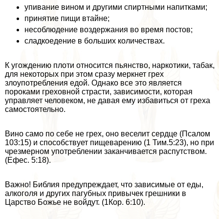
упивание вином и другими спиртными напитками;
принятие пищи втайне;
несоблюдение воздержания во время постов;
сладкоедение в больших количествах.
К угождению плоти относится пьянство, наркотики, табак,
для некоторых при этом сразу меркнет грех
злоупотрeбления едой. Однако все это является
пороками греховной страсти, зависимости, которая
управляет человеком, не давая ему избавиться от греха
самостоятельно.
Вино само по себе не грех, оно веселит сердце (Псалом
103:15) и способствует пищеварению (1 Тим.5:23), но при
чрезмерном употрeблении заканчивается распутством.
(Ефес. 5:18).
Важно! Библия предупреждает, что зависимые от еды,
алкоголя и других пагубных привычек грешники в
Царство Божье не войдут. (1Кор. 6:10).