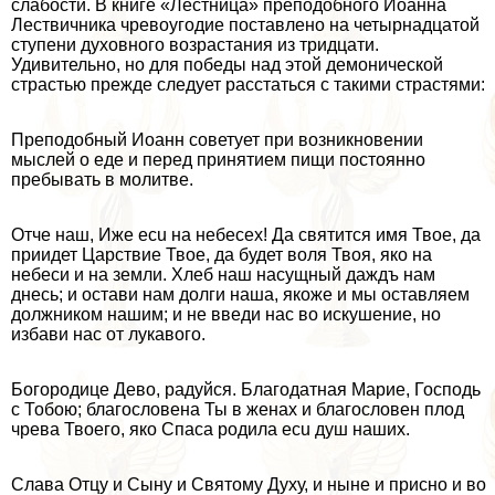
слабости. В книге «Лестница» преподобного Иоанна
Лествичника чревоугодие поставлено на четырнадцатой
ступени духовного возрастания из тридцати.
Удивительно, но для победы над этой демонической
страстью прежде следует расстаться с такими страстями:
Преподобный Иоанн советует при возникновении
мыслей о еде и перед принятием пищи постоянно
пребывать в молитве.
Отче наш, Иже ecu на небесех! Да святится имя Твое, да
приидет Царствие Твое, да будет воля Твоя, яко на
небеси и на земли. Хлеб наш насущный даждъ нам
днесь; и остави нам долги наша, якоже и мы оставляем
должником нашим; и не введи нас во искушение, но
избави нас от лукавого.
Богородице Дево, радуйся. Благодатная Марие, Господь
с Тобою; благословена Ты в женах и благословен плод
чрева Твоего, яко Спаса родила ecu душ наших.
Слава Отцу и Сыну и Святому Духу, и ныне и присно и во