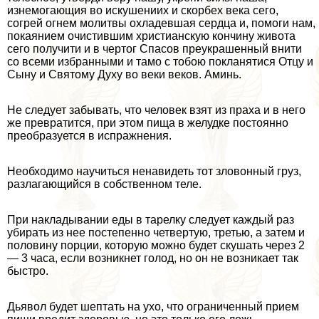
изнемогающия во искушениих и скорбех века сего,
согрей огнем молитвы охладевшая сердца и, помоги нам,
покаянием очистившим христианскую кончину живота
сего получити и в чертог Спасов преукрашенный внити
со всеми избранными и тамо с тобою покланятися Отцу и
Сыну и Святому Духу во веки веков. Аминь.
Не следует забывать, что человек взят из праха и в него
же превратится, при этом пища в желудке постоянно
преобразуется в испpaжнeния.
Необходимо научиться ненавидеть тот зловонный груз,
разлагающийся в собственном теле.
При накладывании еды в тарелку следует каждый раз
убирать из нее постепенно четвертую, третью, а затем и
половину порции, которую можно будет скушать через 2
— 3 часа, если возникнет голод, но он не возникает так
быстро.
Дьявол будет шептать на ухо, что ограниченный прием