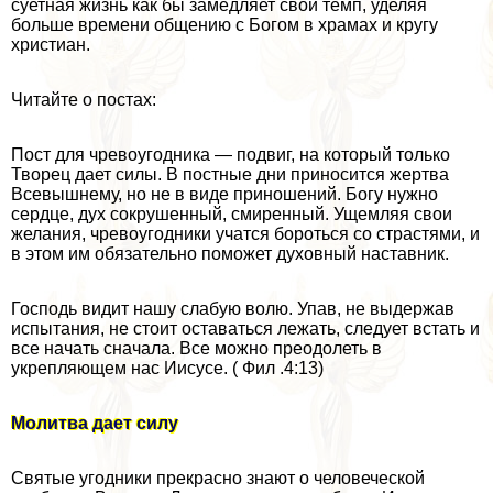
суетная жизнь как бы замедляет свой темп, уделяя
больше времени общению с Богом в храмах и кругу
христиан.
Читайте о постах:
Пост для чревоугодника — подвиг, на который только
Творец дает силы. В постные дни приносится жертва
Всевышнему, но не в виде приношений. Богу нужно
сердце, дух сокрушенный, смиренный. Ущемляя свои
желания, чревоугодники учатся бороться со страстями, и
в этом им обязательно поможет духовный наставник.
Господь видит нашу слабую волю. Упав, не выдержав
испытания, не стоит оставаться лежать, следует встать и
все начать сначала. Все можно преодолеть в
укрепляющем нас Иисусе. ( Фил .4:13)
Молитва дает силу
Святые угодники прекрасно знают о человеческой