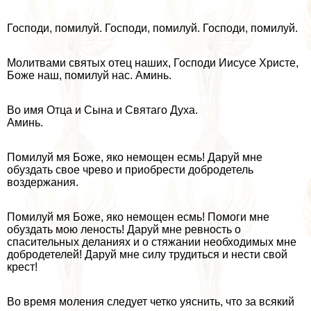
Господи, помилуй. Господи, помилуй. Господи, помилуй.
Молитвами святых отец наших, Господи Иисусе Христе,
Боже наш, помилуй нас. Аминь.
Во имя Отца и Сына и Святаго Духа.
Аминь.
Помилуй мя Боже, яко немощен есмь! Даруй мне
обуздать свое чрево и приобрести добродетель
воздержания.
Помилуй мя Боже, яко немощен есмь! Помоги мне
обуздать мою леность! Даруй мне ревность о
спасительных деланиях и о стяжании необходимых мне
добродетелей! Даруй мне силу трудиться и нести свой
крест!
Во время моления следует четко уяснить, что за всякий