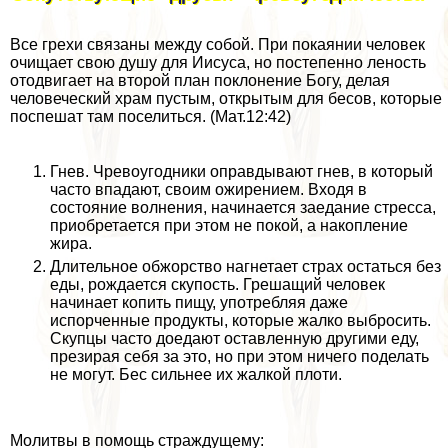
Все грехи связаны между собой. При покаянии человек
очищает свою душу для Иисуса, но постепенно леность
отодвигает на второй план поклонение Богу, делая
человеческий храм пустым, открытым для бесов, которые
поспешат там поселиться. (Мат.12:42)
Гнев. Чревоугодники оправдывают гнев, в который
часто впадают, своим ожирением. Входя в
состояние волнения, начинается заедание стресса,
приобретается при этом не покой, а накопление
жира.
Длительное обжорство нагнетает страх остаться без
еды, рождается скупость. Грешащий человек
начинает копить пищу, употрeбляя даже
испорченные продукты, которые жалко выбросить.
Скупцы часто доедают оставленную другими еду,
презирая себя за это, но при этом ничего поделать
не могут. Бес сильнее их жалкой плоти.
Молитвы в помощь страждущему: