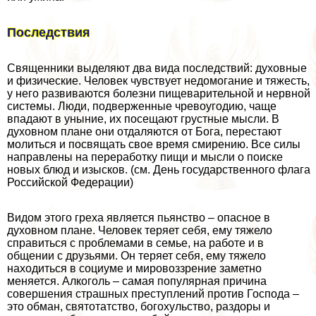
Последствия
Священники выделяют два вида последствий: духовные
и физические. Человек чувствует недомогание и тяжесть,
у него развиваются болезни пищеварительной и нервной
системы. Люди, подверженные чревоугодию, чаще
впадают в уныние, их посещают грустные мысли. В
духовном плане они отдаляются от Бога, перестают
молиться и посвящать свое время смирению. Все силы
направлены на переработку пищи и мысли о поиске
новых блюд и изысков. (см. День государственного флага
Российской Федерации)
Видом этого греха является пьянство – опасное в
духовном плане. Человек теряет себя, ему тяжело
справиться с проблемами в семье, на работе и в
общении с друзьями. Он теряет себя, ему тяжело
находиться в социуме и мировоззрение заметно
меняется. Алкоголь – самая популярная причина
совершения страшных преступлений против Господа –
это обман, святотатство, богохульство, раздоры и