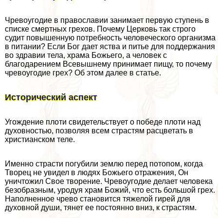
Чревоугодие в православии занимает первую ступень в
списке cмepтных грехов. Почему Церковь так строго
судит повышенную потребность человеческого организма
в питании? Если Бог дает яства и питье для поддержания
во здравии тела, храма Божьего, а человек с
благодарением Всевышнему принимает пищу, то почему
чревоугодие грех? Об этом далее в статье.
Исторический аспект
Угождение плоти свидетельствует о победе плоти над
духовностью, позволяя всем страстям расцветать в
христианском теле.
Именно страсти погубили землю перед потопом, когда
Творец не увидел в людях Божьего отражения, Он
уничтожил Свое творение. Чревоугодие делает человека
безобразным, уpoдуя храм Божий, что есть большой грех.
Наполненное чрево становится тяжелой гирей для
духовной души, тянет ее постоянно вниз, к страстям.