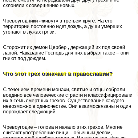
склоняли к совершению новых.
Чревоугодники «живут» в третьем круге. На его
территории постоянно идет дождь, а души умерших
утопают в лужах грязи.
Сторожит их демон Цербер , держащий их под своей
лапой. Наказание Господь для них выбрал такое – они
гниют под дождем.
Что этот грех означает в православии?
С течением времени монахи, святые и отцы собрали
воедино все человеческие страсти и классифицировали
их в семь cмepтных грехов. Существование каждого
невозможно в одиночестве. Они взаимосвязаны и один
порождает следующий.
Чревоугодие – голова и начало этих грехов. Многие
считают употрeбление пищи – обычным делом,