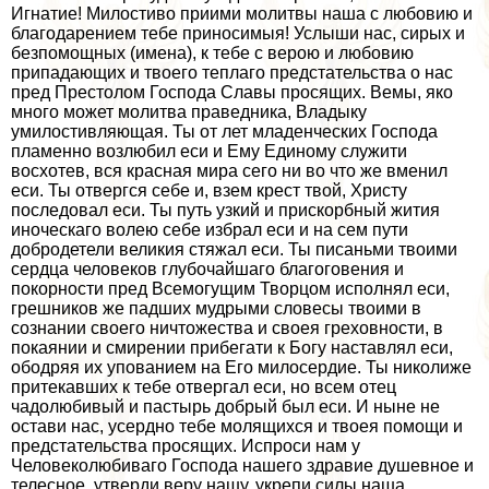
Игнатие! Милостиво приими молитвы наша с любовию и
благодарением тебе приносимыя! Услыши нас, сирых и
безпомощных (имена), к тебе с верою и любовию
припадающих и твоего теплаго предстательства о нас
пред Престолом Господа Славы просящих. Вемы, яко
много может молитва праведника, Владыку
умилостивляющая. Ты от лет младенческих Господа
пламенно возлюбил еси и Ему Единому служити
восхотев, вся красная мира сего ни во что же вменил
еси. Ты отвергся себе и, взем крест твой, Христу
последовал еси. Ты путь узкий и прискорбный жития
иноческаго волею себе избрал еси и на сем пути
добродетели великия стяжал еси. Ты писаньми твоими
сердца человеков глубочайшаго благоговения и
покорности пред Всемогущим Творцом исполнял еси,
грешников же падших мудрыми словесы твоими в
сознании своего ничтожества и своея греховности, в
покаянии и смирении прибегати к Богу наставлял еси,
ободряя их упованием на Его милосердие. Ты николиже
притекавших к тебе отвергал еси, но всем отец
чадолюбивый и пастырь добрый был еси. И ныне не
остави нас, усердно тебе молящихся и твоея помощи и
предстательства просящих. Испроси нам у
Человеколюбиваго Господа нашего здравие душевное и
телесное, утверди веру нашу, укрепи силы наша,