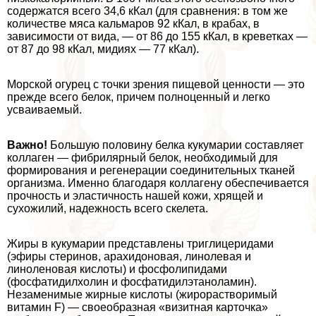
содержатся всего 34,6 кКал (для сравнения: в том же
количестве мяса кальмаров 92 кКал, в кpaбах, в
зависимости от вида, — от 86 до 155 кКал, в креветках —
от 87 до 98 кКал, мидиях — 77 кКал).
Морской огурец с точки зрения пищевой ценности — это
прежде всего белок, причем полноценный и легко
усваиваемый.
Важно!
Большую половину белка кукумарии составляет
коллаген — фибрилярный белок, необходимый для
формирования и регенерации соединительных тканей
организма. Именно благодаря коллагену обеспечивается
прочность и эластичность нашей кожи, хрящей и
сухожилий, надежность всего скелета.
Жиры в кукумарии представлены триглицеридами
(эфиры стеринов, арахидоновая, линолевая и
линоленовая кислоты) и фосфолипидами
(фосфатидилхолин и фосфатидилэтаноламин).
Незаменимые жирные кислоты (жирорастворимый
витамин F) — своеобразная «визитная карточка»