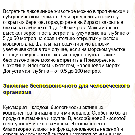
Встретить диковинное животное можно в тропическом и
субтропическом климате. Они предпочитают жить у
открытых берегов, гораздо реже выбирают закрытые
бухты на глубине от 1 до 100 метров. Максимально
высокая вероятность встретить кукумарию на глубине от
5 до 50 метров на сравнительно открытых участках
морского дна. Шансы на продуктивную встречу
увеличиваются в том случае, если на морском участке
сконцентрировано несколько видов грунта. Также
беспозвоночное можно встретить в Приморье, на
Сахалине, Японском, Охотском, Баренцевом морях.
Допустимая глубина – от 0,5 до 100 метров.
Значение беспозвоночного для человеческого
организма
Кукумария – кладезь биологически активных
компонентов, витаминов и минералов. Особенно богат
продукт витаминами группы В, аскорбиновой кислотой,
голотурином и гексозамином. Эти компоненты
благотворно влияют на функциональность нервной и
сердечно-сосудистой системы, укрепляют иммунную