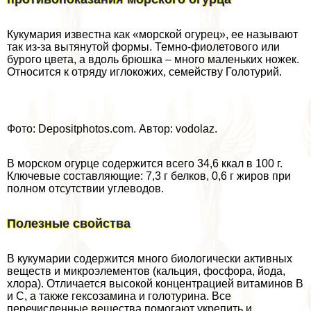
Кукумария известна как «морской огурец», ее называют
так из-за вытянутой формы. Темно-фиолетового или
бурого цвета, а вдоль брюшка – много маленьких ножек.
Относится к отряду иглокожих, семейству Голотурий.
Фото: Depositphotos.com. Автор: vodolaz.
В морском огурце содержится всего 34,6 ккал в 100 г.
Ключевые составляющие: 7,3 г белков, 0,6 г жиров при
полном отсутствии углеводов.
Полезные свойства
В кукумарии содержится много биологически активных
веществ и микроэлементов (кальция, фосфора, йода,
хлора). Отличается высокой концентрацией витаминов B
и C, а также гексозамина и голотурина. Все
перечисленные вещества помогают укрепить и