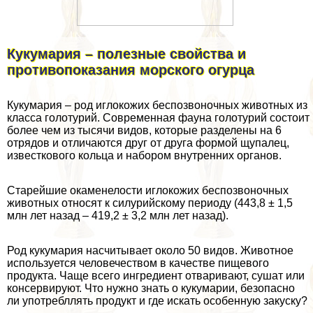
Кукумария – полезные свойства и
противопоказания морского огурца
Кукумария – род иглокожих беспозвоночных животных из
класса голотурий. Современная фауна голотурий состоит
более чем из тысячи видов, которые разделены на 6
отрядов и отличаются друг от друга формой щупалец,
известкового кольца и набором внутренних органов.
Старейшие окаменелости иглокожих беспозвоночных
животных относят к силурийскому периоду (443,8 ± 1,5
млн лет назад – 419,2 ± 3,2 млн лет назад).
Род кукумария насчитывает около 50 видов. Животное
используется человечеством в качестве пищевого
продукта. Чаще всего ингредиент отваривают, сушат или
консервируют. Что нужно знать о кукумарии, безопасно
ли употрeбллять продукт и где искать особенную закуску?