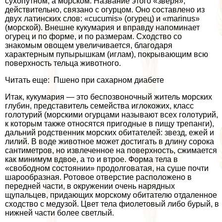
сухопутном, а морском. Название этого «зверя»,
действительно, связано с огурцом. Оно составлено из
двух латинских слов: «сucumis» (огурец) и «marinus»
(морской). Внешне кукумария и вправду напоминает
огурец и по форме, и по размерам. Сходство со
знакомым овощем увеличивается, благодаря
хаpaктерным пупырышкам (иглам), покрывающим всю
поверхность тельца животного.
Читать еще: Пшено при сахарном диабете
Итак, кукумария — это беспозвоночный житель морских
глубин, представитель семейства иглокожих, класс
голотурий (морскими огурцами называют всех голотурий,
к которым также относятся пригодные в пищу трепанги),
дальний родственник морских обитателей: звезд, ежей и
лилий. В воде животное может достигать в длину сорока
сантиметров, но извлеченное на поверхность, сжимается
как минимум вдвое, а то и втрое. Форма тела в
«свободном состоянии» продолговатая, на суше почти
шарообразная. Ротовое отверстие расположено в
передней части, в окружении очень нарядных
щупальцев, придающих морскому обитателю отдаленное
сходство с медузой. Цвет тела фиолетовый либо бурый, в
нижней части более светлый.