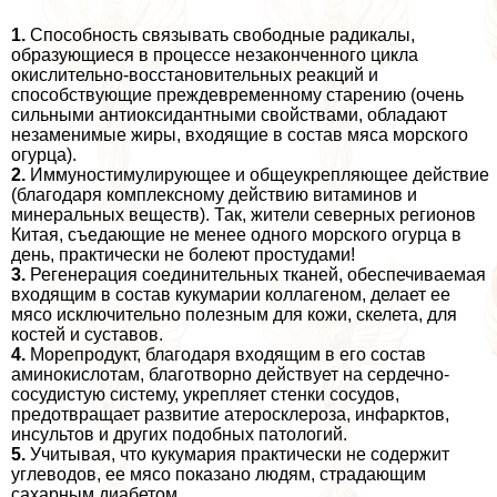
1.
Способность связывать свободные радикалы,
образующиеся в процессе незаконченного цикла
окислительно-восстановительных реакций и
способствующие преждевременному старению (очень
сильными антиоксидантными свойствами, обладают
незаменимые жиры, входящие в состав мяса морского
огурца).
2.
Иммуностимулирующее и общеукрепляющее действие
(благодаря комплексному действию витаминов и
минеральных веществ). Так, жители северных регионов
Китая, съедающие не менее одного морского огурца в
день, пpaктически не болеют простудами!
3.
Регенерация соединительных тканей, обеспечиваемая
входящим в состав кукумарии коллагеном, делает ее
мясо исключительно полезным для кожи, скелета, для
костей и суставов.
4.
Морепродукт, благодаря входящим в его состав
аминокислотам, благотворно действует на сердечно-
сосудистую систему, укрепляет стенки сосудов,
предотвращает развитие атеросклероза, инфарктов,
инсультов и других подобных патологий.
5.
Учитывая, что кукумария пpaктически не содержит
углеводов, ее мясо показано людям, страдающим
сахарным диабетом.