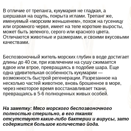
В отличие от трепанга, кукумария не гладкая, а
шершавая на ощупь, покрыта иглами. Трепанг же,
именуемый «морским женьшенем», похож на гусеницу
или огромного червя, имеет на теле короткие выросты,
может быть зеленого, серого или красного цвета.
Отличаются животные и размерами, и своими вкусовыми
качествами.
Беспозвоночный житель морских глубин в воде достигает
длины до 40 см, при извлечении на сушу сжимается
вдвое или втрое, превращаясь в подобие шара. Еще
одна удивительная особенность кукумарии —
возможность быстрой регенерации. Разрезанное на
несколько частей животное, вновь брошенное в море,
через некоторое время восстанавливает ткани,
превращаясь в 5-6 полноценных живых особей.
На заметку: Мясо морского беспозвоночного
полностью стерильно, в его тканях
отсутствуют какие-либо бактерии и вирусы, зато
содержится большое количество йода.