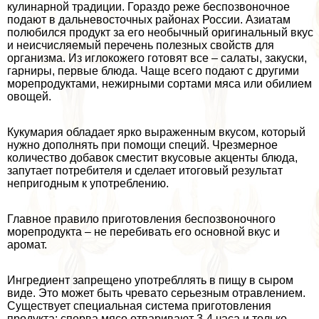
кулинарной традиции. Гораздо реже беспозвоночное
подают в дальневосточных районах России. Азиатам
полюбился продукт за его необычный оригинальный вкус
и неисчисляемый перечень полезных свойств для
организма. Из иглокожего готовят все – салаты, закуски,
гарниры, первые блюда. Чаще всего подают с другими
морепродуктами, нежирными сортами мяса или обилием
овощей.
Кукумария обладает ярко выраженным вкусом, который
нужно дополнять при помощи специй. Чрезмерное
количество добавок сместит вкусовые акценты блюда,
запутает потребителя и сделает итоговый результат
непригодным к употрeблению.
Главное правило приготовления беспозвоночного
морепродукта – не перебивать его основной вкус и
аромат.
Ингредиент запрещено употрeбллять в пищу в сыром
виде. Это может быть чревато серьезным отравлением.
Существует специальная система приготовления
продукта: сперва мясо отваривают 3-4 часа и только