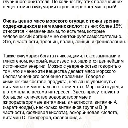
глубинного обитателя. По количеству этих полезнейших
веществ мясо кукумарии втрое опережает мясо рыб!
Очень ценно мясо морского огурца с точки зрения
содержащихся в нем аминокислот:
из них более 15%
относятся к незаменимым, то есть тем, которые
человеческий организм не синтезирует самостоятельно.
Это, в частности, треонин, валин, лейцин и фенилаланин.
Также кукумария богата гликозидами, гексозаминами и
гликогеном, который, как известно, является ценнейшим
источником энергии. Можно с уверенностью говорить о
том, что именно эти вещества делают мясо морского
беспозвоночного особенно полезным. Говоря о
химическом составе продукта, нельзя не упомянуть о
витаминах и минеральных элементах. Морской огурец и
в этом плане весьма интересен. Здесь присутствуют в
большом количестве водорастворимые и
жирорастворимые витамины, в частности, витамин А
(каратиноиды), несколько витаминов группы В (в
частности, фолиевая кислота), аскорбиновая кислота,
витамин D, токоферол, флавоноиды.