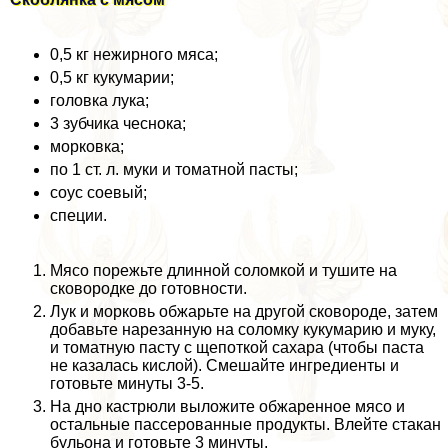
0,5 кг нежирного мяса;
0,5 кг кукумарии;
головка лука;
3 зубчика чеснока;
морковка;
по 1 ст. л. муки и томатной пасты;
соус соевый;
специи.
Мясо порежьте длинной соломкой и тушите на
сковородке до готовности.
Лук и морковь обжарьте на другой сковороде, затем
добавьте нарезанную на соломку кукумарию и муку,
и томатную пасту с щепоткой сахара (чтобы паста
не казалась кислой). Смешайте ингредиенты и
готовьте минуты 3-5.
На дно кастрюли выложите обжаренное мясо и
остальные пассерованные продукты. Влейте стакан
бульона и готовьте 3 минуты.