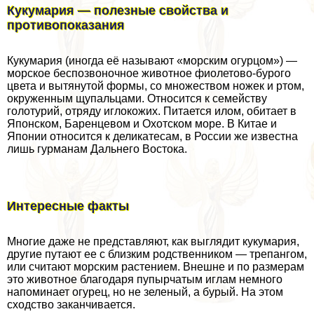
Кукумария — полезные свойства и
противопоказания
Кукумария (иногда её называют «морским огурцом») —
морское беспозвоночное животное фиолетово-бурого
цвета и вытянутой формы, со множеством ножек и ртом,
окруженным щупальцами. Относится к семейству
голотурий, отряду иглокожих. Питается илом, обитает в
Японском, Баренцевом и Охотском море. В Китае и
Японии относится к деликатесам, в России же известна
лишь гурманам Дальнего Востока.
Интересные факты
Многие даже не представляют, как выглядит кукумария,
другие путают ее с близким родственником — трепангом,
или считают морским растением. Внешне и по размерам
это животное благодаря пупырчатым иглам немного
напоминает огурец, но не зеленый, а бурый. На этом
сходство заканчивается.