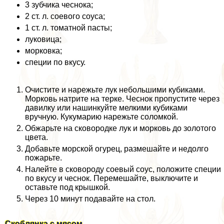
3 зубчика чеснока;
2 ст. л. соевого соуса;
1 ст. л. томатной пасты;
луковица;
морковка;
специи по вкусу.
Очистите и нарежьте лук небольшими кубиками.
Морковь натрите на терке. Чеснок пропустите через
давилку или нашинкуйте мелкими кубиками
вручную. Кукумарию нарежьте соломкой.
Обжарьте на сковородке лук и морковь до золотого
цвета.
Добавьте морской огурец, размешайте и недолго
пожарьте.
Налейте в сковороду соевый соус, положите специи
по вкусу и чеснок. Перемешайте, выключите и
оставьте под крышкой.
Через 10 минут подавайте на стол.
Скоблянка с мясом