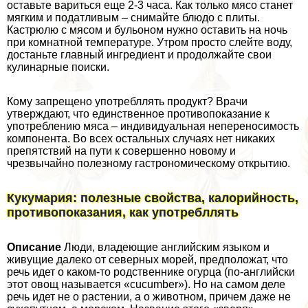
оставьте вариться еще 2-3 часа. Как только мясо станет
мягким и податливым – снимайте блюдо с плиты.
Кастрюлю с мясом и бульоном нужно оставить на ночь
при комнатной температуре. Утром просто слейте воду,
достаньте главный ингредиент и продолжайте свои
кулинарные поиски.
Кому запрещено употрeбллять продукт? Врачи
утверждают, что единственное противопоказание к
употрeблению мяса – индивидуальная непереносимость
компонента. Во всех остальных случаях нет никаких
препятствий на пути к совершенно новому и
чрезвычайно полезному гастрономическому открытию.
Кукумария: полезные свойства, калорийность,
противопоказания, как употрeбллять
Описание
Люди, владеющие английским языком и
живущие далеко от северных морей, предположат, что
речь идет о каком-то родственнике огурца (по-английски
этот овощ называется «cucumber»). Но на самом деле
речь идет не о растении, а о животном, причем даже не