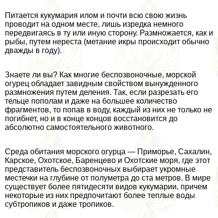
Питается кукумария илом и почти всю свою жизнь
проводит на одном месте, лишь изредка немного
передвигаясь в ту или иную сторону. Размножается, как и
рыбы, путем нереста (метание икры происходит обычно
дважды в году).
Знаете ли вы? Как многие беспозвоночные, морской
огурец обладает завидным свойством вынужденного
размножения путем деления. Так, если разрезать его
тельце пополам и даже на большее количество
фрагментов, то попав в воду, каждый из них не только не
погибнет, но и в конце концов восстановится до
абсолютно самостоятельного животного.
Среда обитания морского огурца — Приморье, Сахалин,
Карское, Охотское, Баренцево и Охотские моря, где этот
представитель беспозвоночных выбирает укромные
местечки на глубине от полуметра до ста метров. В мире
существует более пятидесяти видов кукумарии, причем
некоторые из них предпочитают более теплые воды
субтропиков и даже тропиков.