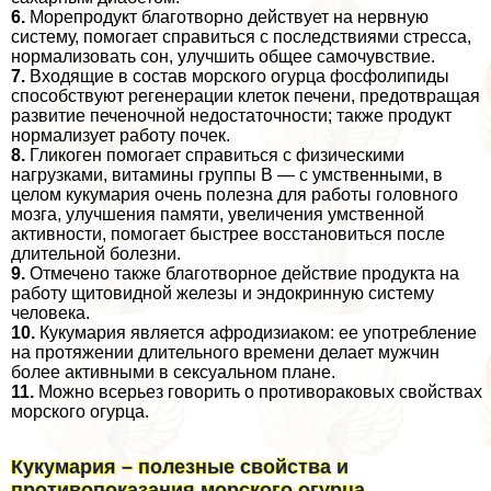
6.
Морепродукт благотворно действует на нервную
систему, помогает справиться с последствиями стресса,
нормализовать сон, улучшить общее самочувствие.
7.
Входящие в состав морского огурца фосфолипиды
способствуют регенерации клеток печени, предотвращая
развитие печеночной недостаточности; также продукт
нормализует работу почек.
8.
Гликоген помогает справиться с физическими
нагрузками, витамины группы В — с умственными, в
целом кукумария очень полезна для работы головного
мозга, улучшения памяти, увеличения умственной
активности, помогает быстрее восстановиться после
длительной болезни.
9.
Отмечено также благотворное действие продукта на
работу щитовидной железы и эндокринную систему
человека.
10.
Кукумария является афродизиаком: ее употрeбление
на протяжении длительного времени делает мужчин
более активными в ceкcуальном плане.
11.
Можно всерьез говорить о противоpaковых свойствах
морского огурца.
Кукумария – полезные свойства и
противопоказания морского огурца