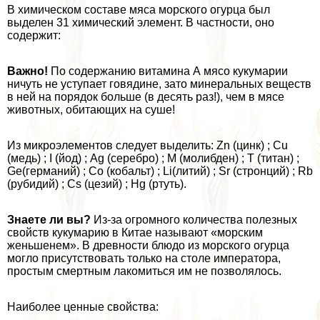
В химическом составе мяса морского огурца был
выделен 31 химический элемент. В частности, оно
содержит:
Важно!
По содержанию витамина А мясо кукумарии
ничуть не уступает говядине, зато минеральных веществ
в ней на порядок больше (в десять раз!), чем в мясе
животных, обитающих на суше!
Из микроэлементов следует выделить: Zn (цинк) ; Cu
(медь) ; I (йод) ; Аg (серебро) ; М (молибден) ; Т (титан) ;
Ge(германий) ; Co (кобальт) ; Li(литий) ; Sr (стронций) ; Rb
(рубидий) ; Cs (цезий) ; Hg (ртуть).
Знаете ли вы?
Из-за огромного количества полезных
свойств кукумарию в Китае называют «морским
женьшенем». В древности блюдо из морского огурца
могло присутствовать только на столе императора,
простым cмepтным лакомиться им не позволялось.
Наиболее ценные свойства: