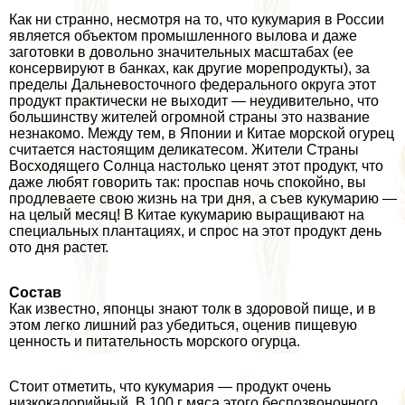
Как ни странно, несмотря на то, что кукумария в России
является объектом промышленного вылова и даже
заготовки в довольно значительных масштабах (ее
консервируют в банках, как другие морепродукты), за
пределы Дальневосточного федерального округа этот
продукт пpaктически не выходит — неудивительно, что
большинству жителей огромной страны это название
незнакомо. Между тем, в Японии и Китае морской огурец
считается настоящим деликатесом. Жители Страны
Восходящего Солнца настолько ценят этот продукт, что
даже любят говорить так: проспав ночь спокойно, вы
продлеваете свою жизнь на три дня, а съев кукумарию —
на целый месяц! В Китае кукумарию выращивают на
специальных плантациях, и спрос на этот продукт день
ото дня растет.
Состав
Как известно, японцы знают толк в здоровой пище, и в
этом легко лишний раз убедиться, оценив пищевую
ценность и питательность морского огурца.
Стоит отметить, что кукумария — продукт очень
низкокалорийный. В 100 г мяса этого беспозвоночного