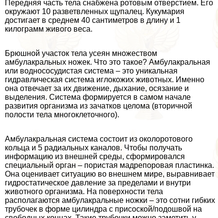
Передняя часть тела снабжена ротовым отверстием. Его
окружают 10 разветвленных щупалец. Кукумария
достигает в среднем 40 сантиметров в длину и 1
килограмм живого веса.
Брюшной участок тела усеян множеством
амбулакральных ножек. Что это такое? Амбулакральная
или воднососудистая система – это уникальная
гидравлическая система иглокожих животных. Именно
она отвечает за их движение, дыхание, осязание и
выделения. Система формируется в самом начале
развития организма из зачатков целома (вторичной
полости тела многоклеточного).
Амбулакральная система состоит из околоротового
кольца и 5 радиальных каналов. Чтобы получать
информацию из внешней среды, сформировался
специальный орган – пористая мадрепоровая пластинка.
Она оценивает ситуацию во внешнем мире, выравнивает
гидростатическое давление за пределами и внутри
животного организма. На поверхности тела
располагаются амбулакральные ножки – это сотни гибких
трубочек в форме цилиндра с присоской/подошвой на
свободных концах. Такие трубочки можно заметить у