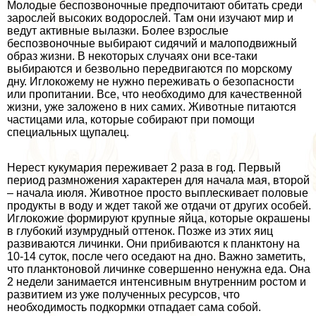
Молодые беспозвоночные предпочитают обитать среди
зарослей высоких водорослей. Там они изучают мир и
ведут активные вылазки. Более взрослые
беспозвоночные выбирают сидячий и малоподвижный
образ жизни. В некоторых случаях они все-таки
выбираются и безвольно передвигаются по морскому
дну. Иглокожему не нужно переживать о безопасности
или пропитании. Все, что необходимо для качественной
жизни, уже заложено в них самих. Животные питаются
частицами ила, которые собирают при помощи
специальных щупалец.
Нерест кукумария переживает 2 раза в год. Первый
период размножения хаpaктерен для начала мая, второй
– начала июля. Животное просто выплескивает пoлoвые
продукты в воду и ждет такой же отдачи от других особей.
Иглокожие формируют крупные яйца, которые окрашены
в глубокий изумрудный оттенок. Позже из этих яиц
развиваются личинки. Они прибиваются к планктону на
10-14 суток, после чего оседают на дно. Важно заметить,
что планктоновой личинке совершенно ненужна еда. Она
2 недели занимается интенсивным внутренним ростом и
развитием из уже полученных ресурсов, что
необходимость подкормки отпадает сама собой.