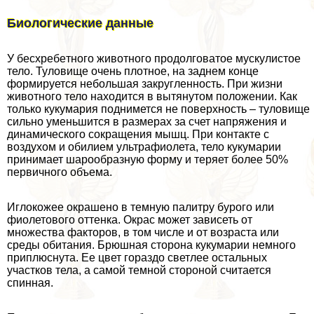
Биологические данные
У бесхрeбeтного животного продолговатое мускулистое
тело. Туловище очень плотное, на заднем конце
формируется небольшая закругленность. При жизни
животного тело находится в вытянутом положении. Как
только кукумария поднимется не поверхность – туловище
сильно уменьшится в размерах за счет напряжения и
динамического сокращения мышц. При контакте с
воздухом и обилием ультрафиолета, тело кукумарии
принимает шарообразную форму и теряет более 50%
первичного объема.
Иглокожее окрашено в темную палитру бурого или
фиолетового оттенка. Окрас может зависеть от
множества факторов, в том числе и от возраста или
среды обитания. Брюшная сторона кукумарии немного
приплюснута. Ее цвет гораздо светлее остальных
участков тела, а самой темной стороной считается
спинная.