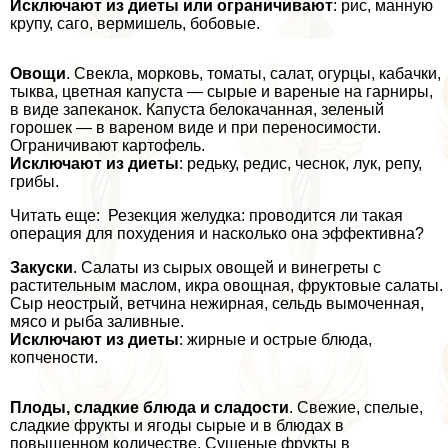
Исключают из диеты или ограничивают
: рис, манную
крупу, саго, вермишель, бобовые.
Овощи
. Свекла, морковь, томаты, салат, огурцы, кабачки,
тыква, цветная капуста — сырые и вареные на гарниры,
в виде запеканок. Капуста белокачанная, зеленый
горошек — в вареном виде и при переносимости.
Ограничивают картофель.
Исключают из диеты
: редьку, редис, чеснок, лук, репу,
грибы.
Читать еще: Резекция желудка: проводится ли такая
операция для похудения и насколько она эффективна?
Закуски
. Салаты из сырых овощей и винегреты с
растительным маслом, икра овощная, фруктовые салаты.
Сыр неострый, ветчина нежирная, сельдь вымоченная,
мясо и рыба заливные.
Исключают из диеты
: жирные и острые блюда,
копчености.
Плоды, сладкие блюда и сладости
. Свежие, спелые,
сладкие фрукты и ягоды сырые и в блюдах в
повышенном количестве. Сушеные фрукты в