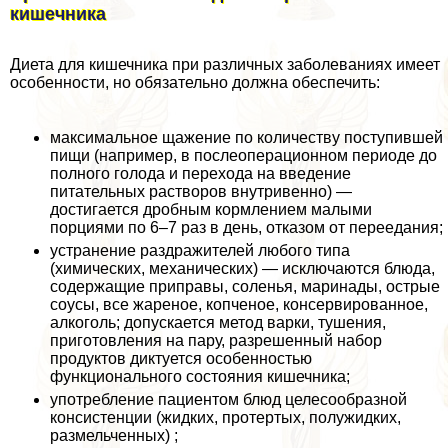
кишечника
Диета для кишечника при различных заболеваниях имеет
особенности, но обязательно должна обеспечить:
максимальное щажение по количеству поступившей
пищи (например, в послеоперационном периоде до
полного голода и перехода на введение
питательных растворов внутривенно) —
достигается дробным кормлением малыми
порциями по 6–7 раз в день, отказом от переедания;
устранение раздражителей любого типа
(химических, механических) — исключаются блюда,
содержащие приправы, соленья, маринады, острые
соусы, все жареное, копченое, консервированное,
алкоголь; допускается метод варки, тушения,
приготовления на пару, разрешенный набор
продуктов диктуется особенностью
функционального состояния кишечника;
употрeбление пациентом блюд целесообразной
консистенции (жидких, протертых, полужидких,
размельченных) ;