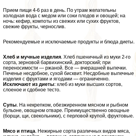
Прием пищи 4-6 раз в день. По утрам желательны
холодная вода с медом или соки плодов и овощей; на
ночь: кефир, компоты из свежих или сухих фруктов,
свежие фрукты, чернослив.
Рекомендуемые и исключаемые продукты и блюда диеты.
Хлеб и мучные изделия
. Хлеб пшеничный из муки 2-го
сорта, зерновой барвихинский, докторский; при
переносимости — ржаной. Все — вчерашней выпечки.
Печенье несдобное, сухой бисквит. Несдобные выпечные
изделия с фруктами и ягодами — ограниченно.
Исключают из диеты
: хлеб из муки высших сортов,
слоеное и сдобное тесто.
Супы
. На некрепком, обезжиренном мясном и рыбном
бульоне, овощном отваре. Преимущественно овощные
(борщи, щи, свекольники), с перловой крупой, фруктовые.
Мясо и птица
. Нежирные сорта различных видов мяса,