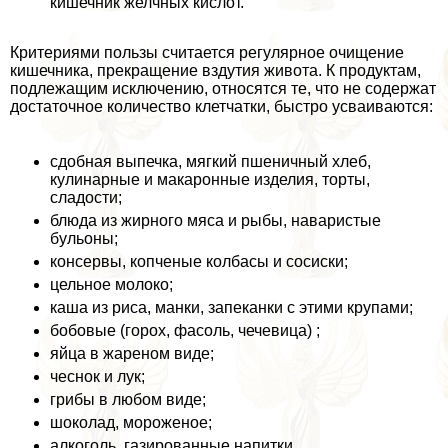
кишечник желчных кислот.
Критериями пользы считается регулярное очищение
кишечника, прекращение вздутия живота. К продуктам,
подлежащим исключению, относятся те, что не содержат
достаточное количество клетчатки, быстро усваиваются:
сдобная выпечка, мягкий пшеничный хлеб,
кулинарные и макаронные изделия, торты,
сладости;
блюда из жирного мяса и рыбы, наваристые
бульоны;
консервы, копченые колбасы и сосиски;
цельное молоко;
каша из риса, манки, запеканки с этими крупами;
бобовые (горох, фасоль, чечевица) ;
яйца в жареном виде;
чеснок и лук;
грибы в любом виде;
шоколад, мороженое;
алкоголь, газированные напитки.