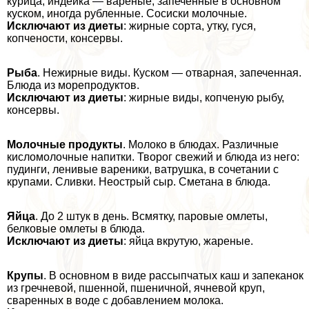
курица, индейка — вареные, запеченные в основном
куском, иногда рубленные. Сосиски молочные.
Исключают из диеты
: жирные сорта, утку, гуся,
копчености, консервы.
Рыба
. Нежирные виды. Куском — отварная, запеченная.
Блюда из морепродуктов.
Исключают из диеты
: жирные виды, копченую рыбу,
консервы.
Молочные продукты
. Молоко в блюдах. Различные
кисломолочные напитки. Творог свежий и блюда из него:
пудинги, ленивые вареники, ватрушка, в сочетании с
крупами. Сливки. Неострый сыр. Сметана в блюда.
Яйца
. До 2 штук в день. Всмятку, паровые омлеты,
белковые омлеты в блюда.
Исключают из диеты
: яйца вкрутую, жареные.
Крупы
. В основном в виде рассыпчатых каш и запеканок
из гречневой, пшенной, пшеничной, ячневой круп,
сваренных в воде с добавлением молока.