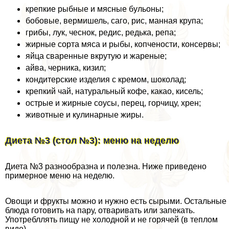
крепкие рыбные и мясные бульоны;
бобовые, вермишель, саго, рис, манная крупа;
грибы, лук, чеснок, редис, редька, репа;
жирные сорта мяса и рыбы, копчености, консервы;
яйца сваренные вкрутую и жареные;
айва, черника, кизил;
кондитерские изделия с кремом, шоколад;
крепкий чай, натуральный кофе, какао, кисель;
острые и жирные соусы, перец, горчицу, хрен;
животные и кулинарные жиры.
Диета №3 (стол №3): меню на неделю
Диета №3 разнообразна и полезна. Ниже приведено
примерное меню на неделю.
Овощи и фрукты можно и нужно есть сырыми. Остальные
блюда готовить на пару, отваривать или запекать.
Употрeбллять пищу не холодной и не горячей (в теплом
виде).