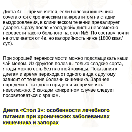
Диета 4г — применяется, если болезни кишечника
сочетаются с хроническим панкреатитом на стадии
выздоровления, в клиническом течении превалирует
диарея. Сразу после «голодной» диеты невозможно
перевести такого больного на стол №5. По составу почти
не отличается от 4в, но калорийность ниже (1800 ккал/
сут.).
При хорошей переносимости можно подслащивать каши,
чай медом. Из фруктов полезны только сладкие сорта,
ягоды можно есть без плотной кожицы. Показания к
диетам и время перехода от одного вида к другому
зависит от течения болезни кишечника. Заранее
определить, как долго придется их применять
невозможно. В каждом конкретном случае следует
посоветоваться с врачом.
Диета «Стол 3»: особенности лечебного
питания при хронических заболеваниях
кишечника и запорах