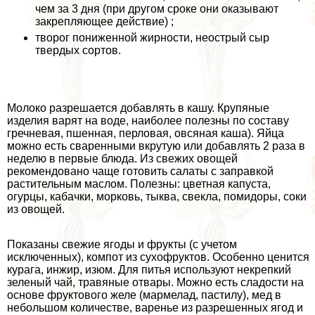
чем за 3 дня (при другом сроке они оказывают
закрепляющее действие) ;
творог пониженной жирности, неострый сыр
твердых сортов.
Молоко разрешается добавлять в кашу. Крупяные
изделия варят на воде, наиболее полезны по составу
гречневая, пшенная, перловая, овсяная каша). Яйца
можно есть сваренными вкрутую или добавлять 2 раза в
неделю в первые блюда. Из свежих овощей
рекомендовано чаще готовить салаты с заправкой
растительным маслом. Полезны: цветная капуста,
огурцы, кабачки, морковь, тыква, свекла, помидоры, соки
из овощей.
Показаны свежие ягоды и фрукты (с учетом
исключенных), компот из сухофруктов. Особенно ценится
курага, инжир, изюм. Для питья используют некрепкий
зеленый чай, травяные отвары. Можно есть сладости на
основе фруктового желе (мармелад, пастилу), мед в
небольшом количестве, варенье из разрешенных ягод и