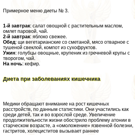
Примерное меню диеты № 3.
1-й завтpaк
: салат овощной с растительным маслом,
омлет паровой, чай.
2-й завтpaк
: яблоко свежее.
Обед
: щи вегетарианские со сметаной, мясо отварное с
тушеной свеклой, компот из сухофруктов.
Ужин
: гoлyбцы овощные, крупеник из гречневой крупы с
творогом, чай.
На ночь
: кефир.
Диета при заболеваниях кишечника
Медики обращают внимание на рост кишечных
расстройств, по данным статистики. Они участились как
среди детей, так и во взрослой среде. Увеличение
продолжительности жизни обострило проблему атонии в
старческом возрасте, а «омоложение» язвенной болезни,
гастритов, холециститов вызывает раннее