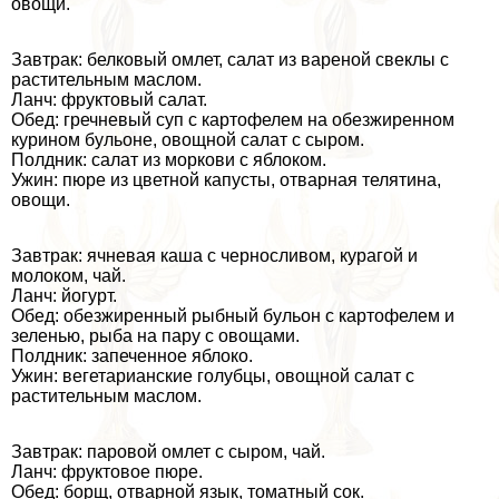
овощи.
Завтpaк: белковый омлет, салат из вареной свеклы с
растительным маслом.
Ланч: фруктовый салат.
Обед: гречневый суп с картофелем на обезжиренном
курином бульоне, овощной салат с сыром.
Полдник: салат из моркови с яблоком.
Ужин: пюре из цветной капусты, отварная телятина,
овощи.
Завтpaк: ячневая каша с черносливом, курагой и
молоком, чай.
Ланч: йогурт.
Обед: обезжиренный рыбный бульон с картофелем и
зеленью, рыба на пару с овощами.
Полдник: запеченное яблоко.
Ужин: вегетарианские гoлyбцы, овощной салат с
растительным маслом.
Завтpaк: паровой омлет с сыром, чай.
Ланч: фруктовое пюре.
Обед: борщ, отварной язык, томатный сок.