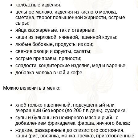
колбасные изделия;
цельное молоко, изделия из кислого молока,
сметана, творог повышенной жирности, острые
сыры;
яйца как жареные, так и отварные;
каши из перловой, ячневой, пшенной крупы;
любые бобовые, продукты из сои;
свежие овощи и фрукты, салаты;
острые приправы, пряности;
сладости, кондитерские изделия, мед и варенье;
добавка молока в чай и кофе.
Можно включить в меню:
хлеб только пшеничный, подсушенный или
вчерашний без корок (до 200 г в день), сухарики;
супы и бульоны из нежирного мяса и рыбы с
добавлением фрикаделек, фарша, яичного белка;
жидкие, разваренные до слизистого состояния,
каши (рис, овсянка, манка, гречка), приготовленные