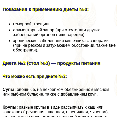
Показания к применению диеты №3:
геморрой, трещины;
алиментарный запор (при отсутствии других
заболеваний органов пищеварения) ;
хронические заболевания кишечника с запорами
(при не резком и затухающем обострении, также вне
обострения).
Диета №3 (cтол №3) — продукты питания
Что можно есть при диете №3:
Супы:
овощные, на некрепком обезжиренном мясном
или рыбном бульоне, также с добавлением круп.
Крупы:
разные крупы в виде рассыпчатых каш или
запеканок (гречневая, пшенная, пшеничная, ячневая),
сваренные на воде, можно к воде добавлять немного