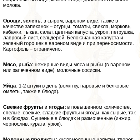
молока.
Овощи, зелень:
в сыром, вареном виде, также в
качестве запеканок – огурцы, томаты, свекла, морковь,
кабачки, тыква, салат, цветная капуста, укроп, петрушка,
лавровый лист, сельдерей. Белокачанная капуста и
зеленый горошек в вареном виде и при переносимости.
Картофель – ограничено.
Мясо, рыба:
нежирные виды мяса и рыбы (в вареном
или запеченном виде), молочные сосиски.
Яйца:
1-2 штуки в день (всмятку, паровые и белковые
омлеты, также в блюда).
Свежие фрукты и ягоды:
в повышенном количестве,
спелые, свежие, сладкие фрукты и ягоды, как сырые, так
и в блюдах. Сушеные в блюдах и размоченные (инжир,
чернослив, курага, урюк).
Молочные продукты:
кисломолочные напитки, творог