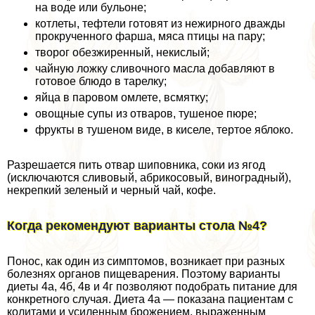
на воде или бульоне;
котлеты, тефтели готовят из нежирного дважды
прокрученного фарша, мяса птицы на пару;
творог обезжиренный, некислый;
чайную ложку сливочного масла добавляют в
готовое блюдо в тарелку;
яйца в паровом омлете, всмятку;
овощные супы из отваров, тушеное пюре;
фрукты в тушеном виде, в киселе, тертое яблоко.
Разрешается пить отвар шиповника, соки из ягод
(исключаются сливовый, абрикосовый, виноградный),
некрепкий зеленый и черный чай, кофе.
Когда рекомендуют варианты стола №4?
Понос, как один из симптомов, возникает при разных
болезнях органов пищеварения. Поэтому варианты
диеты 4а, 4б, 4в и 4г позволяют подобрать питание для
конкретного случая. Диета 4а — показана пациентам с
колитами и усиленным брожением, выраженным