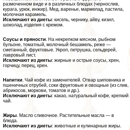
размоченном виде и в различных блюдах (чернослив,
курага, урюк, инжир). Мед, варенье, мармелад, пастила,
молочная карамель.
Исключают из диеты
: кисель, чернику, айву, кизил,
шоколад, изделия с кремом.
Соусы и пряности
. На некрепком мясном, рыбном
бульоне, томатный, молочный бешамель, реже —
сметанный, фруктовые. Укроп, петрушка, сельдерей,
лавровый лист.
Исключают из диеты
: жирные и острые соусы, хрен,
горчицу, перец, хрен.
Напитки
. Чай кофе из заменителей. Отвар шиповника и
пшеничных отрубей, соки фруктовые и овощные (из слив,
абрикосов, моркови, томатов и др.).
Исключают из диеты
: какао, натуральный кофе, крепкий
чай.
Жиры
. Масло сливочное. Растительные масла — в
блюда.
Исключают из диеты
: животные и кулинарные жиры.