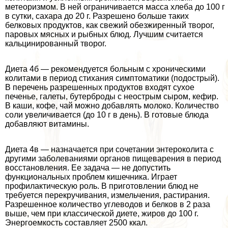
метеоризмом. В ней ограничивается масса хлеба до 100 г
в сутки, сахара до 20 г. Разрешено больше таких
белковых продуктов, как свежий обезжиренный творог,
паровых мясных и рыбных блюд. Лучшим считается
кальцинированный творог.
Диета 4б — рекомендуется больным с хроническими
колитами в период стихания симптоматики (подострый).
В перечень разрешенных продуктов входят сухое
печенье, галеты, бутерброды с неострым сыром, кефир.
В каши, кофе, чай можно добавлять молоко. Количество
соли увеличивается (до 10 г в день). В готовые блюда
добавляют витамины.
Диета 4в — назначается при сочетании энтероколита с
другими заболеваниями органов пищеварения в период
восстановления. Ее задача — не допустить
функциональных проблем кишечника. Играет
профилактическую роль. В приготовлении блюд не
требуется перекручивания, измельчения, растирания.
Разрешенное количество углеводов и белков в 2 раза
выше, чем при классической диете, жиров до 100 г.
Энергоемкость составляет 2500 ккал.