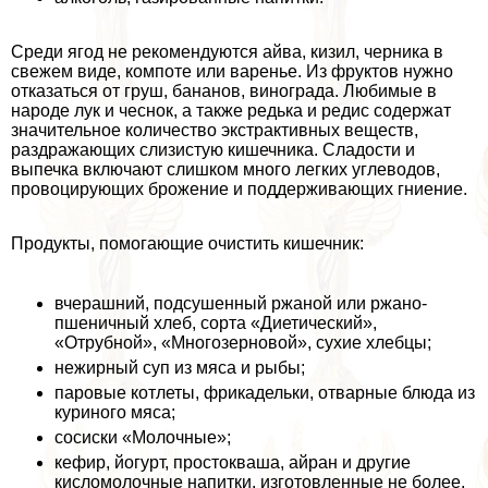
Среди ягод не рекомендуются айва, кизил, черника в
свежем виде, компоте или варенье. Из фруктов нужно
отказаться от груш, бананов, винограда. Любимые в
народе лук и чеснок, а также редька и редис содержат
значительное количество экстpaктивных веществ,
раздражающих слизистую кишечника. Сладости и
выпечка включают слишком много легких углеводов,
провоцирующих брожение и поддерживающих гниение.
Продукты, помогающие очистить кишечник:
вчерашний, подсушенный ржаной или ржано-
пшеничный хлеб, сорта «Диетический»,
«Отрубной», «Многозерновой», сухие хлебцы;
нежирный суп из мяса и рыбы;
паровые котлеты, фрикадельки, отварные блюда из
куриного мяса;
сосиски «Молочные»;
кефир, йогурт, простокваша, айран и другие
кисломолочные напитки, изготовленные не более,