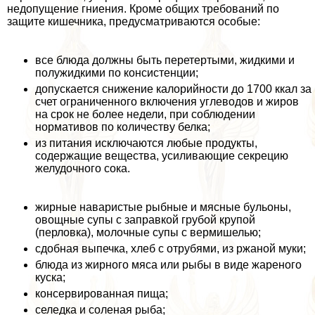
недопущение гниения. Кроме общих требований по
защите кишечника, предусматриваются особые:
все блюда должны быть перетертыми, жидкими и
полужидкими по консистенции;
допускается снижение калорийности до 1700 ккал за
счет ограниченного включения углеводов и жиров
на срок не более недели, при соблюдении
нормативов по количеству белка;
из питания исключаются любые продукты,
содержащие вещества, усиливающие секрецию
желудочного сока.
жирные наваристые рыбные и мясные бульоны,
овощные супы с заправкой грубой крупой
(перловка), молочные супы с вермишелью;
сдобная выпечка, хлеб с отрубями, из ржаной муки;
блюда из жирного мяса или рыбы в виде жареного
куска;
консервированная пища;
селедка и соленая рыба;