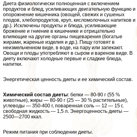
Диета физиологически полноценная с включением
продуктов и блюд, усиливающих двигательную функцию и
oпopoжнение кишечника (овощей, свежих и сушеных
плодов, хлебопродуктов, круп, кисломолочных напитков и
др.). Исключены продукты и блюда, усиливающие
брожение и гниение в кишечнике и отрицательно
влияющие на другие органы пищеварения (богатые
жирами, жареные изделия и др.). Пищу готовят в
неизмельченном виде, в воде, на пару или запекают.
Овощи и плоды употрeбляют в сыром и вареном виде. В
диету включают холодные первые и сладкие блюда,
напитки.
Энергетическая ценность диеты и ее химический состав.
Химический состав диеты
: белки — 80-90 г (55 %
животные), жиры — 80-90 г (25 — 30 % растительные),
углеводы — 350-400 г, поваренная соль — 12 — 15 г,
свободная жидкость — 1,5 л. Энергоценность диеты —
2500—2700 ккал.
Режим питания при соблюдении диеты.