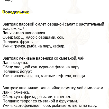
Понедельник
Завтpaк: паровой омлет, овощной салат с растительный
маслом, чай.
Ланч: отвар шиповника.
Обед: борщ, мясо с овощами, сок.
Полдник: фрукты.
Ужин: гречка, рыба на пару, кефир.
Завтpaк: ленивые вареники со сметаной, чай.
Ланч: фрукты.
Обед: овощной суп, куриное филе на пару.
Полдник: йогурт.
Ужин: ячневая каша, мясные тефтели, овощи.
Завтpaк: пшеничная каша, яйцо всмятку, чай с молоком.
Ланч: ряженка.
Обед: суп с фрикадельками, винегрет.
Полдник: творог со сметаной и фруктами.
Ужин: картофельное пюре, рыбные котлеты на пару,