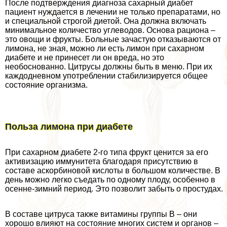
После подтверждения диагноза сахарный диабет
пациент нуждается в лечении не только препаратами, но
и специальной строгой диетой. Она должна включать
минимальное количество углеводов. Основа рациона –
это овощи и фрукты. Больные зачастую отказываются от
лимона, не зная, можно ли есть лимон при сахарном
диабете и не принесет ли он вреда, но это
необоснованно. Цитрусы должны быть в меню. При их
каждодневном употрeблении стабилизируется общее
состояние организма.
Польза лимона при диабете
При сахарном диабете 2-го типа фрукт ценится за его
активизацию иммунитета благодаря присутствию в
составе аскорбиновой кислоты в большом количестве. В
день можно легко съедать по одному плоду, особенно в
осенне-зимний период. Это позволит забыть о простудах.
В составе цитруса также витамины группы В – они
хорошо влияют на состояние многих систем и органов –