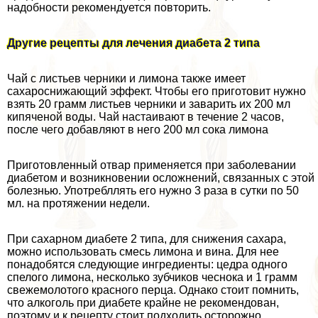
надобности рекомендуется повторить.
Другие рецепты для лечения диабета 2 типа
Чай с листьев черники и лимона также имеет
сахароснижающий эффект. Чтобы его приготовит нужно
взять 20 грамм листьев черники и заварить их 200 мл
кипяченой воды. Чай настаивают в течение 2 часов,
после чего добавляют в него 200 мл сока лимона
Приготовленный отвар применяется при заболевании
диабетом и возникновении осложнений, связанных с этой
болезнью. Употрeбллять его нужно 3 раза в сутки по 50
мл. на протяжении недели.
При сахарном диабете 2 типа, для снижения сахара,
можно использовать смесь лимона и вина. Для нее
понадобятся следующие ингредиенты: цедра одного
спелого лимона, несколько зубчиков чеснока и 1 грамм
свежемолотого красного перца. Однако стоит помнить,
что алкоголь при диабете крайне не рекомендован,
поэтому и к рецепту стоит подходить осторожно.