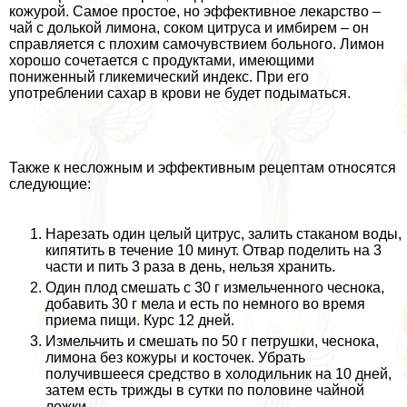
кожурой. Самое простое, но эффективное лекарство –
чай с долькой лимона, соком цитруса и имбирем – он
справляется с плохим самочувствием больного. Лимон
хорошо сочетается с продуктами, имеющими
пониженный гликемический индекс. При его
употрeблении сахар в крови не будет подыматься.
Также к несложным и эффективным рецептам относятся
следующие:
Нарезать один целый цитрус, залить стаканом воды,
кипятить в течение 10 минут. Отвар поделить на 3
части и пить 3 раза в день, нельзя хранить.
Один плод смешать с 30 г измельченного чеснока,
добавить 30 г мела и есть по немного во время
приема пищи. Курс 12 дней.
Измельчить и смешать по 50 г петрушки, чеснока,
лимона без кожуры и косточек. Убрать
получившееся средство в холодильник на 10 дней,
затем есть трижды в сутки по половине чайной
ложки.