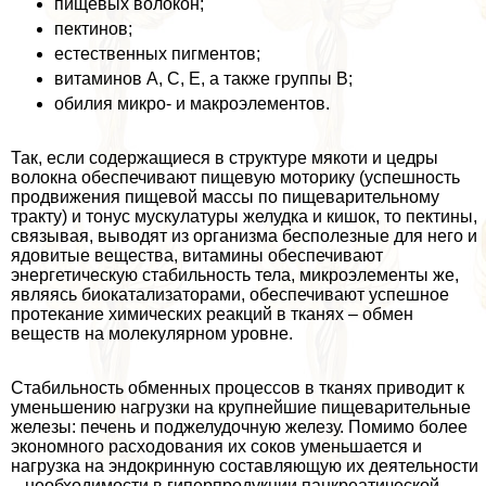
пищевых волокон;
пектинов;
естественных пигментов;
витаминов A, C, E, а также группы B;
обилия микро- и макроэлементов.
Так, если содержащиеся в структуре мякоти и цедры
волокна обеспечивают пищевую моторику (успешность
продвижения пищевой массы по пищеварительному
тpaкту) и тонус мускулатуры желудка и кишок, то пектины,
связывая, выводят из организма бесполезные для него и
ядовитые вещества, витамины обеспечивают
энергетическую стабильность тела, микроэлементы же,
являясь биокатализаторами, обеспечивают успешное
протекание химических реакций в тканях – обмен
веществ на молекулярном уровне.
Стабильность обменных процессов в тканях приводит к
уменьшению нагрузки на крупнейшие пищеварительные
железы: печень и поджелудочную железу. Помимо более
экономного расходования их соков уменьшается и
нагрузка на эндокринную составляющую их деятельности
– необходимости в гиперпродукции панкреатической