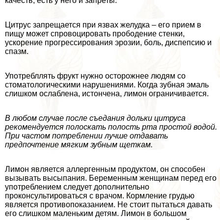
качеств, есть у него и запреты.
Цитрус запрещается при язвах желудка – его прием в
пищу может спровоцировать прободение стенки,
ускорение прогрессирования эрозии, боль, диспепсию и
спазм.
Употрeбллять фрукт нужно осторожнее людям со
стоматологическими нарушениями. Когда зубная эмаль
слишком ослаблена, истончена, лимон ограничивается.
В любом случае после съедания дольки цитруса
рекомендуется полоскать полость рта простой водой.
При частом потрeблении лучше отдавать
предпочтение мягким зубным щеткам.
Лимон является аллергенным продуктом, он способен
вызывать высыпания. Беременным женщинам перед его
употрeблением следует дополнительно
проконсультироваться с врачом. Кормление гpyдью
является противопоказанием. Не стоит пытаться давать
его слишком маленьким детям. Лимон в большом