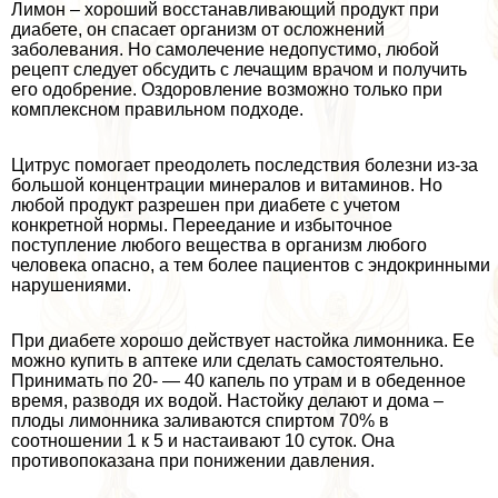
Лимон – хороший восстанавливающий продукт при
диабете, он спасает организм от осложнений
заболевания. Но самолечение недопустимо, любой
рецепт следует обсудить с лечащим врачом и получить
его одобрение. Оздоровление возможно только при
комплексном правильном подходе.
Цитрус помогает преодолеть последствия болезни из-за
большой концентрации минералов и витаминов. Но
любой продукт разрешен при диабете с учетом
конкретной нормы. Переедание и избыточное
поступление любого вещества в организм любого
человека опасно, а тем более пациентов с эндокринными
нарушениями.
При диабете хорошо действует настойка лимонника. Ее
можно купить в аптеке или сделать самостоятельно.
Принимать по 20- — 40 капель по утрам и в обеденное
время, разводя их водой. Настойку делают и дома –
плоды лимонника заливаются спиртом 70% в
соотношении 1 к 5 и настаивают 10 суток. Она
противопоказана при понижении давления.