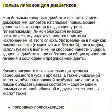
Польза лимонов для диабетиков
Над больным сахарным диабетом всю жизнь висит
дамоклов меч запретов на сладкое, повышающее
уровень глюкозы крови (создающее угрозу
гипергликемии). Лимон благодаря низкому
гликемическому индексу является приятным
исключением из этого списка. Употрeбление в пищу как
лимонного сока (с мякотью или без оной), так и цедры,
используемой в выпечке, не способно нанести ущерба
здоровью диабетика при соблюдении общих принципов
лечения и соблюдении предписанной диеты.
Кроме присущего исключительно цитрусовым
своеобразного вкуса и аромата, а также уникальной
кислоты, обусловливающей возбуждение аппетита,
лимон обладает ценным составом – содержанием,
помимо лимонной, яблочной и других естественных
кислот также:
природных полисахаридов;