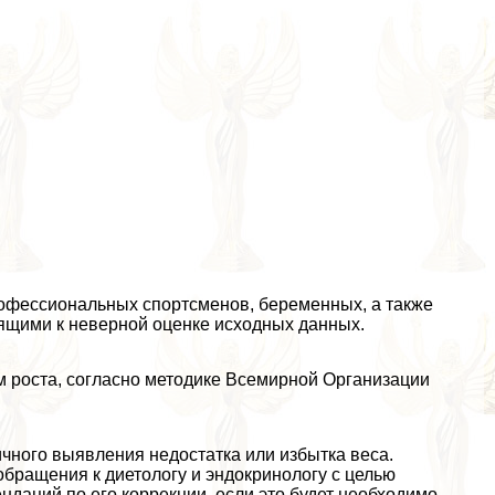
рофессиональных спортсменов, беременных, а также
ящими к неверной оценке исходных данных.
м роста, согласно методике Всемирной Организации
чного выявления недостатка или избытка веса.
бращения к диетологу и эндокринологу с целью
даций по его коррекции, если это будет необходимо.