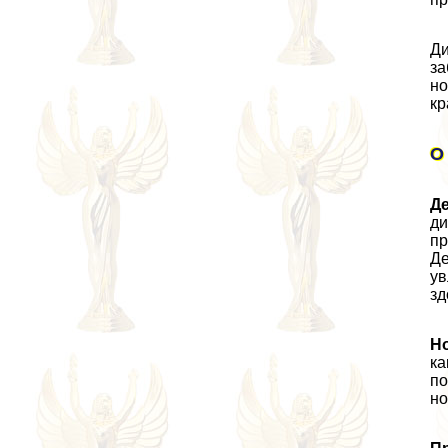
Ди
за
но
кр
О
Д
ди
пр
Де
ув
зд
Н
ка
по
но