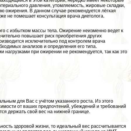
находящийся в этой категории, нередко имеет некоторые
ртериального давления, утомляемость, жировые складки,
ию ожирения. В данном случае рекомендуется лёгкая
акже не помешает консультация врача диетолога.
го с избытком массы тела. Ожирение неизменно ведет к
ачительно повышает риск приобретения других
роизводится исключительно под контролем врача
обходимых анализов и определения его типа.
 нагрузками при ожирении не рекомендуется, так как это
льным для Вас с учётом указанного роста. Из этого
симости от ваших предпочтений, убеждений и требований
ся держать свой вес на нижней границе.
ность здоровой жизни, то идеальный вес рассчитывается