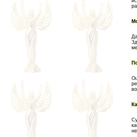
ис
ра
М
Да
Зд
ме
П
Оц
ре
во
Ка
Су
ка
не