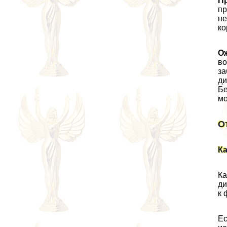
П
пр
не
ко
О
во
за
ди
Бе
мо
О
Ка
Ка
ди
к 
Ес