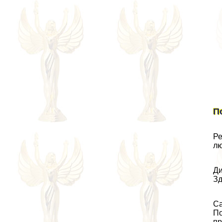
П
Ре
лю
Ди
Зд
Са
По
пр