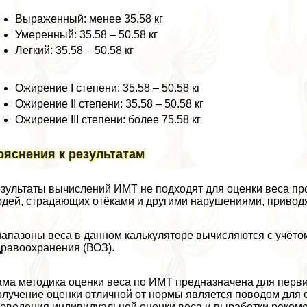
Выраженный: менее 35.58 кг
Умеренный: 35.58 – 50.58 кг
Легкий: 35.58 – 50.58 кг
Ожирение I степени: 35.58 – 50.58 кг
Ожирение II степени: 35.58 – 50.58 кг
Ожирение III степени: более 75.58 кг
ояснения к результатам
зультаты вычислений ИМТ не подходят для оценки веса п
дей, страдающих отёками и другими нарушениями, привод
апазоны веса в данном калькуляторе вычисляются с учёто
равоохранения (ВОЗ).
ма методика оценки веса по ИМТ предназначена для перви
лучение оценки отличной от нормы является поводом для о
оведения индивидуальной оценки веса и выработки рекомен