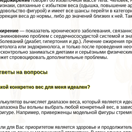
редожирение
говорит об избыточной массе тела. Человек, 
изнаки, связанные с избытком веса (одышка, повышение а
довольство фигурой) и имеет все шансы перейти в категор
ррекция веса до нормы, либо до значений близких к ней. Т
жирение
— показатель хронического заболевания, связанно
зникновению проблем с сердечнососудистой системой и зн
болеваний (диабет, гипертония и др.). Лечение ожирения п
етолога или эндокринолога, и только после проведения не
сконтрольно заниматься диетами и серьёзными физическими
жет спровоцировать дополнительные проблемы.
тветы на вопросы
кой конкретно вес для меня идеален?
лькулятор вычисляет диапазон веса, который является идеа
апазона Вы вольны выбрать любой конкретный вес, в зави
фигуре. Например, приверженцы модельной фигуры стремят
ли для Вас приоритетом является здоровье и продолжитель