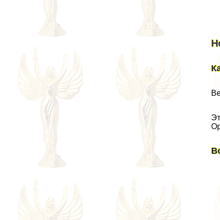
Н
К
Ве
Эт
Ор
В