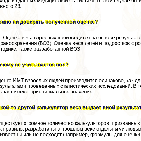
ходя из данных медицинской статистики. В этом случае оп
вного 23.
ожно ли доверять полученной оценке?
. Оценка веса взрослых производится на основе результа
равоохранения (ВОЗ). Оценка веса детей и подростков с р
тодике, также разработанной ВОЗ.
очему не учитывается пол?
енка ИМТ взрослых людей производится одинаково, как дл
зультатами проведенных статистических исследований. В то
зраст имеют принципиальное значение.
кой-то другой калькулятор веса выдает иной результа
ществует огромное количество калькуляторов, призванных 
к правило, разработаны в прошлом веке отдельными людьм
известны или не подходят (например, формулы для оценки