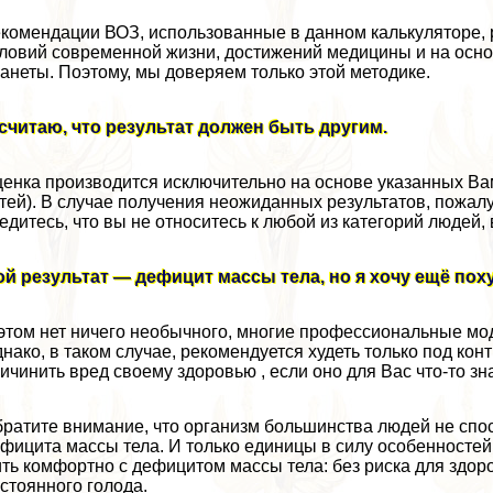
комендации ВОЗ, использованные в данном калькуляторе,
ловий современной жизни, достижений медицины и на осно
анеты. Поэтому, мы доверяем только этой методике.
считаю, что результат должен быть другим.
енка производится исключительно на основе указанных Вами
тей). В случае получения неожиданных результатов, пожал
едитесь, что вы не относитесь к любой из категорий людей,
й результат — дефицит массы тела, но я хочу ещё пох
этом нет ничего необычного, многие профессиональные мо
нако, в таком случае, рекомендуется худеть только под кон
ичинить вред своему здоровью , если оно для Вас что-то зна
ратите внимание, что организм большинства людей не спо
фицита массы тела. И только единицы в силу особенностей 
ть комфортно с дефицитом массы тела: без риска для здор
стоянного голода.