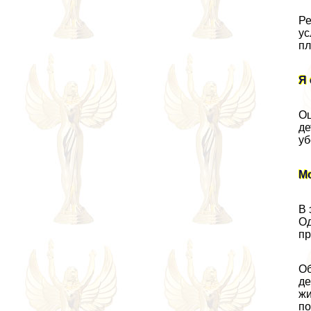
Ре
ус
пл
Я 
Оц
де
уб
Мо
В 
Од
пр
Об
де
жи
по