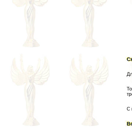
С
Дл
То
тр
С 
В