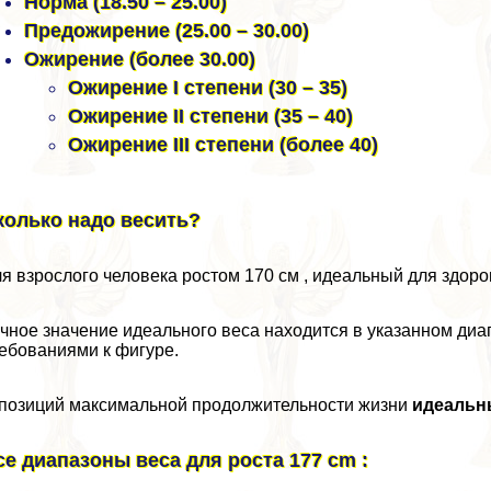
Норма (18.50 – 25.00)
Предожирение (25.00 – 30.00)
Ожирение (более 30.00)
Ожирение I степени (30 – 35)
Ожирение II степени (35 – 40)
Ожирение III степени (более 40)
колько надо весить?
я взрослого человека ростом 170 см , идеальный для здоровь
чное значение идеального веса находится в указанном ди
ебованиями к фигуре.
позиций максимальной продолжительности жизни
идеальн
се диапазоны веса для роста 177 cm :