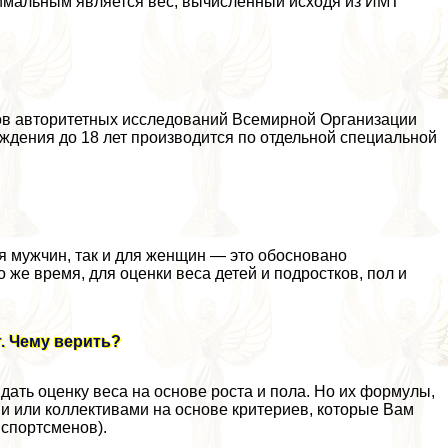
тимальным является вес, вычисленный исходя из ИМТ
тов авторитетных исследований Всемирной Организации
ождения до 18 лет производится по отдельной специальной
я мужчин, так и для женщин — это обосновано
 же время, для оценки веса детей и подростков, пол и
т. Чему верить?
дать оценку веса на основе роста и пола. Но их формулы,
и или коллективами на основе критериев, которые Вам
 спортсменов).