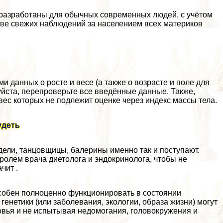
 разработаны для обычных современных людей, с учётом
ве свежих наблюдений за населением всех материков
 данных о росте и весе (а также о возрасте и поле для
уйста, перепроверьте все введённые данные. Также,
 вес которых не подлежит оценке через индекс массы тела.
удеть
дели, танцовщицы, балерины именно так и поступают.
тролем врача диетолога и эндокринолога, чтобы не
чит .
собен полноценно функционировать в состоянии
генетики (или заболевания, экологии, образа жизни) могут
овья и не испытывая недомогания, головокружения и