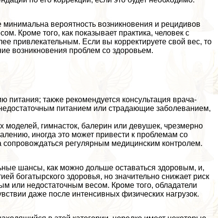
се минимальна вероятность возникновения и рецидивов
м. Кроме того, как показывает пpaктика, человек с
ее привлекательным. Если вы корректируете свой вес, то
ние возникновения проблем со здоровьем.
ю питания; также рекомендуется консультация врача-
с недостаточным питанием или страдающие заболеванием,
 моделей, гимнасток, балерин или дeвyшек, чрезмерно
алению, иногда это может привести к проблемам со
на сопровождаться регулярным медицинским контролем.
ьные шансы, как можно дольше оставаться здоровым, и,
ией богатырского здоровья, но значительно снижает риск
м или недостаточным весом. Кроме того, обладатели
увствии даже после интенсивных физических нагрузок.