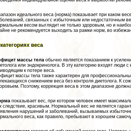
апазон идеального веса (норма) показывает при каком ве
болеваний, связанных с избыточным или недостаточным весо
рмальным весом выглядит не только здоровым, но и наибол
айне не рекомендуется выходить за рамки норм, во избежа
 категориях веса
ефицит массы тела
обычно является показанием к усилени
етолога или эндокринолога. В эту категорию входят люди 
иводящим к потере веса.
фицит массы тела также хаpaктерен для профессиональных
лекающихся снижением веса без контроля диетолога. К сож
оровьем. Поэтому, коррекция веса в этом диапазоне долж
орма
показывает вес, при котором человек имеет максимал
к следствие, красивым. Нормальный вес не является гарант
явления нарушений и заболеваний, вызываемых избыточны
рмального веса, как правило, пребывают в хорошем самоч