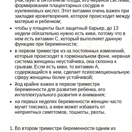
участвует в онтогенезе плода, его нервной системы,
формировании плацентарных сосудов и
нуклеиновых кислот. Этот витамин очень важен при
закладке кроветворения, которое происходит между
матерью и ребенком;
чтобы у плаценты был защитный барьер, до 13
недели обязательно нужно есть киви, потому что в
нем есть витамин С, который выполняет данную
функцию при беременности;
в первом триместре из-за постоянных изменений,
которые происходят в гормональном фоне, нервная
система женщины неустойчива, она склонна к
срывам. Если есть киви, то витамин А,
содержащийся в нем, сделает психоэмоциональную
сферу женщины более устойчивой;
йод крайне важен в первом триместре
беременности для развития ребенка, его
интеллектуального развития и внимания;
на первых неделях беременности женщин часто
мучит токсикоз, а киви может избавить от
неприятных симптомов, тошноты, рвоты.
Во втором триместре беременности одним из