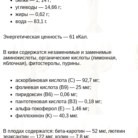
белки — 1, 14 г;
углеводы — 14,66 г;
жиры — 0,62 г;
вода — 83,1 г.
Энергетическая ценность — 61 кКал.
В киви содержатся незаменимые и заменимые
аминокислоты, органические кислоты (лимонная,
яблочная), фитостеролы, пурины.
аскорбиновая кислота (C) — 92,7 мг;
фолиевая кислота (B9) — 25 мкг;
пиридоксин (B6) — 0,06 мг;
пантотеновая кислота (B3) — 0,18 мг;
альфа-токоферол (E) — 1,46 мг;
филлохинон (K) — 40,3 мкг.
В плодах содержатся: бета-каротин — 52 мкг, лютеин
зеаксантин — 122 мкг, холин — 7,8 мг.