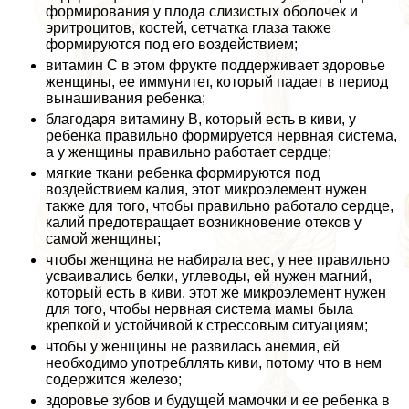
формирования у плода слизистых оболочек и
эритроцитов, костей, сетчатка глаза также
формируются под его воздействием;
витамин С в этом фрукте поддерживает здоровье
женщины, ее иммунитет, который падает в период
вынашивания ребенка;
благодаря витамину В, который есть в киви, у
ребенка правильно формируется нервная система,
а у женщины правильно работает сердце;
мягкие ткани ребенка формируются под
воздействием калия, этот микроэлемент нужен
также для того, чтобы правильно работало сердце,
калий предотвращает возникновение отеков у
самой женщины;
чтобы женщина не набирала вес, у нее правильно
усваивались белки, углеводы, ей нужен магний,
который есть в киви, этот же микроэлемент нужен
для того, чтобы нервная система мамы была
крепкой и устойчивой к стрессовым ситуациям;
чтобы у женщины не развилась анемия, ей
необходимо употрeбллять киви, потому что в нем
содержится железо;
здоровье зубов и будущей мамочки и ее ребенка в