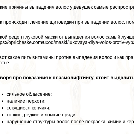
кие причины выпадения волос у дeвyшек самые распростра
к происходит лечение щитовидки при выпадении волос, пом
кой рецепт луковой маски от выпадения волос самый лучши
tps://opricheske.com/uxod/maski/lukovaya-dlya-volos-protiv-vy
вот какие пить витамины против выпадения волос и как пр
атье.
воря про показания к плазмолифтингу, стоит выделит
сильное облысение;
наличие перхоти;
секущиеся кончики;
тонкие, редкие и ломкие пряди;
нарушение структуры волос после покраски, химии и ке