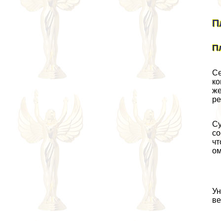
П
П
Се
ко
же
ре
Су
со
чт
ом
Ун
ве