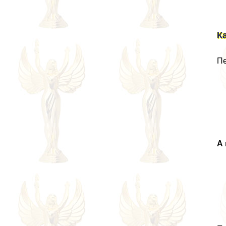
К
Пе
А 