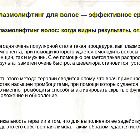
лазмолифтинг для волос — эффективное ср
лазмолифтинг волос: когда видны результаты, о
годня очень популярной стала такая процедypa, как плаз
мпонента, при помощи которого удается омолодить волосы 
нщин, так и мужчин. С ее помощью решается такая распро
зультат заметен очень быстро, а шевелюра становится густо
ть этого метода терапии сводится к тому, что врач примен
став насыщен тромбоцитами, при помощи которых удается во
о именно тромбоциты способны активировать скрытые функц
оложение и обновление.
икальность терапии в том, что для выполнения ее задейств
дь это его собственная лимфа. Таким образом, удается ис