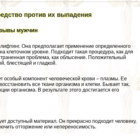
едство против их выпадения
тзывы мужчин
молифтинг. Она предполагает применение определенного
на клеточном уровне. Подходит такая процедypa, как для
страненная проблема, как облысение. Положительный
й, блестящей и гладкой.
яет особый компонент человеческой крови – плазмы. Ее
сстановить все ткани организма и клетки. Бывает так,
ии организма. В результате этого достигается его
ует доступный материал. Он прекрасно подходит человеку,
ключить отторжение или непереносимость.