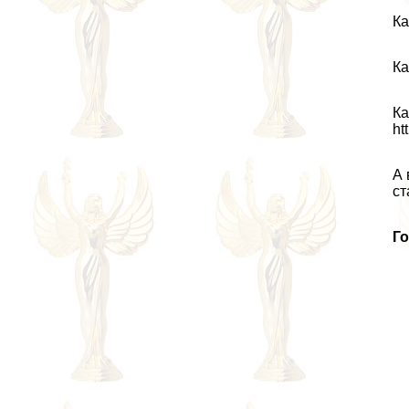
Ка
Ка
Ка
ht
А 
ст
Го