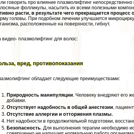
ли говорить про влияние плазмолифтинг непосредственно 
лосяные фолликулы, насытить их всеми полезными компо
тивно расти, в результате чего прекращается процесс
рму головы. При подобном лечении улучшается микроцирк
ганизма, расположенные на поверхности, гибнут.
 видео- плазмолифтинг для волос:
ольза, вред, противопоказания
азмолифтинг обладает следующие преимуществами:
Природность манипуляции
. Человеку внедряют его ж
добавки.
Отсутствует надобность в общей анестезии
, пациен
Отсутствие аллергии и отторжения плазмы.
Нет надобности в продолжительной подготовки, восстан
Безопасность
. Для выполнения терапии необходимо ис
совершенно не нарушает нормальную работу организма и