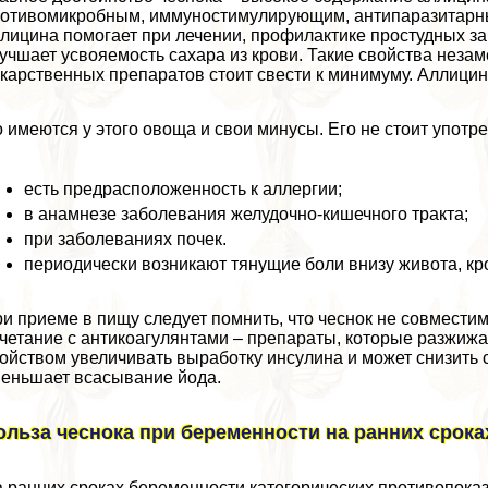
отивомикробным, иммуностимулирующим, антипаразитарн
лицина помогает при лечении, профилактике простудных за
учшает усвояемость сахара из крови. Такие свойства неза
карственных препаратов стоит свести к минимуму. Аллицин 
 имеются у этого овоща и свои минусы. Его не стоит употрe
есть предрасположенность к аллергии;
в анамнезе заболевания желудочно-кишечного тpaкта;
при заболеваниях почек.
периодически возникают тянущие боли внизу живота, к
и приеме в пищу следует помнить, что чеснок не совмести
четание с антикоагулянтами – препараты, которые разжижаю
ойством увеличивать выработку инсулина и может снизить 
еньшает всасывание йода.
ольза чеснока при беременности на ранних срока
 ранних сроках беременности категорических противопоказа