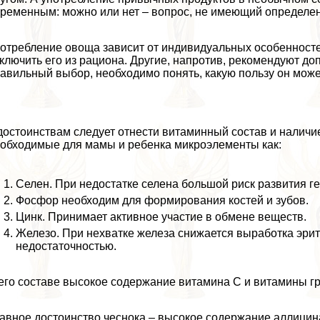
ременным: можно или нет – вопрос, не имеющий определен
отрeбление овоща зависит от индивидуальных особенност
ключить его из рациона. Другие, напротив, рекомендуют до
авильный выбор, необходимо понять, какую пользу он может
достоинствам следует отнести витаминный состав и наличи
обходимые для мамы и ребенка микроэлементы как:
Селен. При недостатке селена большой риск развития ге
Фосфор необходим для формирования костей и зубов.
Цинк. Принимает активное участие в обмене веществ.
Железо. При нехватке железа снижается выработка эритр
недостаточностью.
его составе высокое содержание витамина C и витамины г
авное достоинство чеснока – высокое содержание аллици