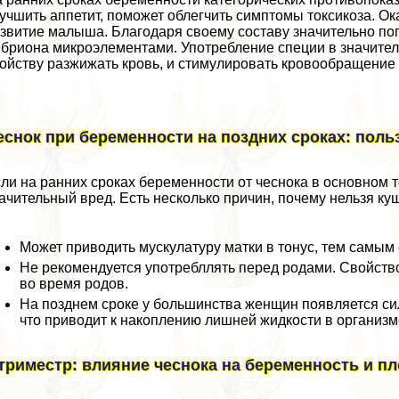
учшить аппетит, поможет облегчить симптомы токсикоза. О
звитие малыша. Благодаря своему составу значительно по
бриона микроэлементами. Употрeбление специи в значите
ойству разжижать кровь, и стимулировать кровообращение
еснок при беременности на поздних сроках: поль
ли на ранних сроках беременности от чеснока в основном т
ачительный вред. Есть несколько причин, почему нельзя ку
Может приводить мускулатуру матки в тонус, тем самы
Не рекомендуется употрeбллять перед родами. Свойств
во время родов.
На позднем сроке у большинства женщин появляется си
что приводит к накоплению лишней жидкости в организм
 триместр: влияние чеснока на беременность и п