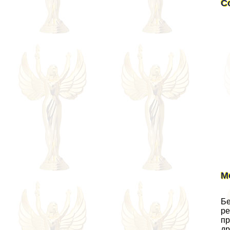
С
М
Бе
ре
пр
др