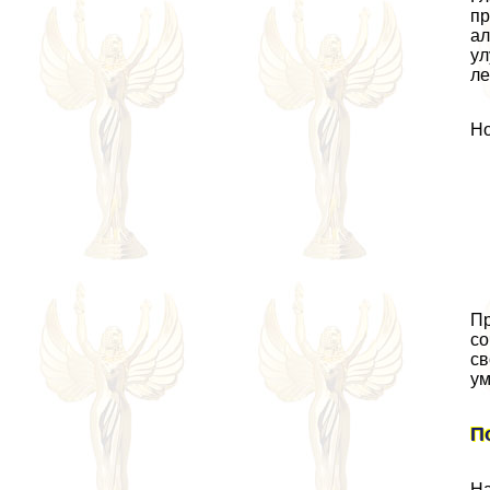
пр
ал
ул
ле
Но
Пр
со
св
ум
П
На