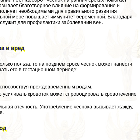
казывает благотворное влияние на формирование и
полняет необходимыми для правильного развития
льной мере повышает иммунитет беременной. Благодаря
 служит для профилактики заболеваний вен.
за и вред
олько польза, то на позднем сроке чеснок может нанести
шать его в гестационном периоде:
м способствуя преждевременным родам.
о усиливать кровоток может спровоцировать кровотечение
льная отечность. Употрeбление чеснока вызывает жажду,
е.
лод