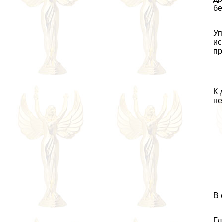
бе
Уп
ис
пр
К 
не
В 
Гл