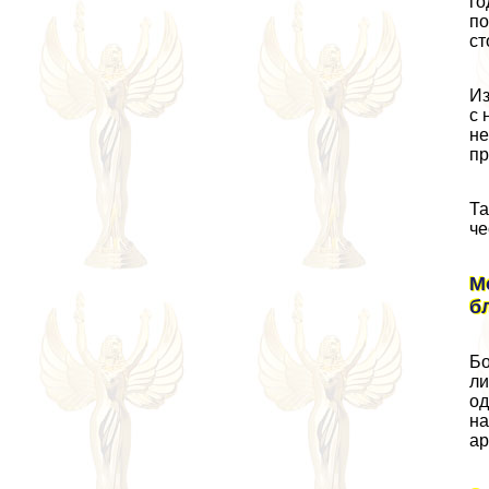
го
по
ст
Из
с 
не
пр
Та
че
М
б
Бо
ли
од
на
ар