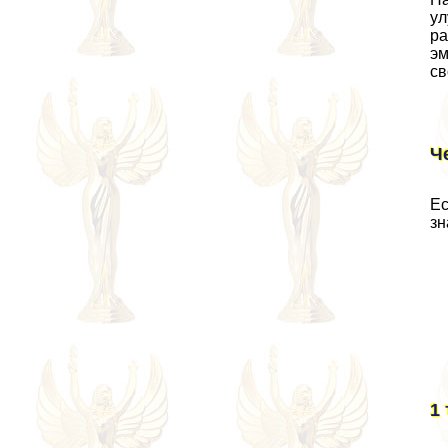
ул
ра
эм
св
Ч
Ес
зн
1