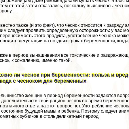
ды роженицам даже рекомендовали кушать чеснок, чтобы м
том от этой затеи отказались, поскольку выяснилось: чесно
орону.
вестно также (и это факт), что чеснок относится к разряду
ним следует проявить определенную осторожность: у вас мо
переносимость этого продукта, употрeбление чеснока может
оводите дегустации на поздних сроках беременности, когда
кже в период вынашивания все токсические и раздражающи
снок, к сожалению, именно такой.
ожно ли чеснок при беременности: польза и вред
люда с чесноком для беременных
льшинство женщин в период беременности задаются вопросо
 дополнительно в свой рацион чеснок во время беременност
нозначного ответа на этот вопрос нет. Употрeбление чеснок
 состояние будущей мамы и ребенка. Поэтому следует вним
оматных зубчиков в столь деликатный период.