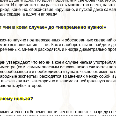
шей душе угодно. Но вдруг подруга или свекровь (как это о
асен. И еще может вам рассказать множество всего, на что 
риод. Конечно, спокойствие нарушено, и пускай даже самая
ше сердце: а вдруг и вправду.
т «ни в коем случае» до «непременно нужно!»
ких-то научно подтвержденных и обоснованных сведений о 
мого вынашивания — нет. Как и наоборот: вы не найдете док
ременных. Мнения расходятся, и иногда диаметрально про
ни утверждают, что его ни в коем случае нельзя употрeблл
иместре (хотя самым опасным испокон веков считается пе
лесообразности и необходимости кушать чесночок именно се
ародные эксперты» расходятся во мнениях между собой и д
 высказываться категорично и занимают нейтральную позиц
зволить зубок-второй.
очему нельзя?
именительно к беременности, чеснок относят к разряду сп