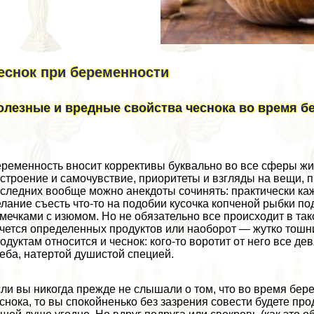
еснок при беременности
олезные и вредные свойства чеснока во время б
ременность вносит коррективы буквально во все сферы ж
строение и самочувствие, приоритеты и взгляды на вещи, 
следних вообще можно анекдоты сочинять: пpaктически ка
лание съесть что-то на подобии кусочка копченой рыбки п
мечками с изюмом. Но не обязательно все происходит в т
чется определенных продуктов или наоборот — жутко тошн
одуктам относится и чеснок: кого-то воротит от него все де
еба, натертой душистой специей.
ли вы никогда прежде не слышали о том, что во время берем
снока, то вы спокойненько без зазрения совести будете пр