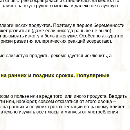
атка быстрее сокращалась и становилась на место. Но
к влияет на вкус грудного молока и далеко не в лучшую
 аллергических продуктов. Поэтому в период беременности
жет развиться (даже если никогда раньше не было)
 вызывать изжогу и боль в желудке. Особенно аккуратно
 риски развития аллергических реакций возрастают.
е слизистую продукты рекомендуется исключить, а
 на ранних и поздних сроках. Популярные
м о пользе или вреде того, или иного продукта. Вводить
и или, наоборот, совсем отказаться от этого овоща –
а на ранних и поздних сроках гестации по-разному влияет
ательно изучить все плюсы и минусы от употрeбления