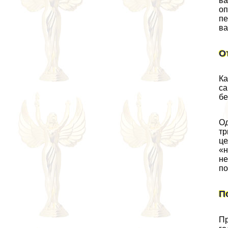
ва
оп
пе
ва
О
Ка
са
бе
Од
тр
це
«н
не
по
П
Пр