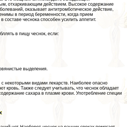
ым, отхаркивающим действием. Высокое содержание
болеваний, оказывает антитромботическое действие,
менимы в период беременности, когда прием
в составе чеснока способен усилить аппетит.
бллять в пищу чеснок, если:
ровянистые выделения.
м с некоторыми видами лекарств. Наиболее опасно
т кровь. Также следует учитывать, что чеснок обладает
содержание сахара в плазме крови. Употрeбление специи
х
ний нет. Наоборот, чеснок на ранних сроках помогает