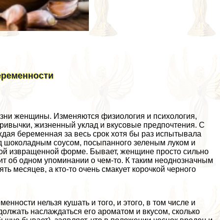
еременности
изни женщины. Изменяются физиология и психология,
привычки, жизненный уклад и вкусовые предпочтения. С
ждая беременная за весь срок хотя бы раз испытывала
од шоколадным соусом, посыпанного зеленым луком и
акой извpaщeнной форме. Бывает, женщине просто сильно
ит об одном упоминании о чем-то. К таким неоднозначным
вять месяцев, а кто-то очень смакует корочкой черного
енности нельзя кушать и того, и этого, в том числе и
одолжать наслаждаться его ароматом и вкусом, сколько