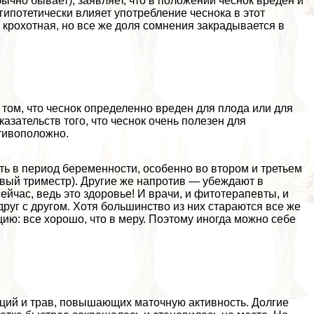
бычно бывает), заявляет, что в положении чеснок вреден и
гипотетически влияет употрeбление чеснока в этот
 крохотная, но все же доля сомнения закрадывается в
том, что чеснок определенно вреден для плода или для
азательств того, что чеснок очень полезен для
тивоположно.
ять в период беременности, особенно во втором и третьем
рвый триместр). Другие же напротив — убеждают в
йчас, ведь это здоровье! И врачи, и фитотерапевты, и
руг с другом. Хотя большинство из них стараются все же
ию: все хорошо, что в меру. Поэтому иногда можно себе
еций и трав, повышающих маточную активность. Долгие