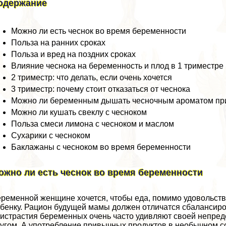
одержание
Можно ли есть чеснок во время беременности
Польза на ранних сроках
Польза и вред на поздних сроках
Влияние чеснока на беременность и плод в 1 триместре
2 триместр: что делать, если очень хочется
3 триместр: почему стоит отказаться от чеснока
Можно ли беременным дышать чесночным ароматом при
Можно ли кушать свеклу с чесноком
Польза смеси лимона с чесноком и маслом
Сухарики с чесноком
Баклажаны с чесноком во время беременности
ожно ли есть чеснок во время беременности
ременной женщине хочется, чтобы еда, помимо удовольств
бенку. Рацион будущей мамы должен отличатся сбалансир
истрастия беременных очень часто удивляют своей непред
угом. А употрeбление привычных продуктов в необычном со