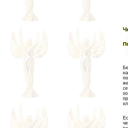
Ч
П
Бе
на
по
же
се
хо
пр
хл
Ес
че