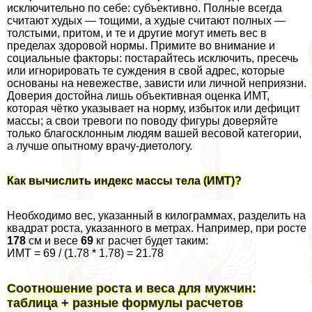
исключительно по себе: субъективно. Полные всегда
считают худых — тощими, а худые считают полных —
толстыми, притом, и те и другие могут иметь вес в
пределах здоровой нормы. Примите во внимание и
социальные факторы: постарайтесь исключить, пресечь
или игнорировать те суждения в свой адрес, которые
основаны на невежестве, зависти или личной неприязни.
Доверия достойна лишь объективная оценка ИМТ,
которая чётко указывает на норму, избыток или дефицит
массы; а свои тревоги по поводу фигуры доверяйте
только благосклонным людям вашей весовой категории,
а лучше опытному врачу-диетологу.
Как вычислить индекс массы тела (ИМТ)?
Необходимо вес, указанный в килограммах, разделить на
квадрат роста, указанного в метрах. Например, при росте
178
см и весе
69
кг расчет будет таким:
ИМТ = 69 / (1.78 * 1.78) = 21.78
Соотношение роста и веса для мужчин:
таблица + разные формулы расчетов