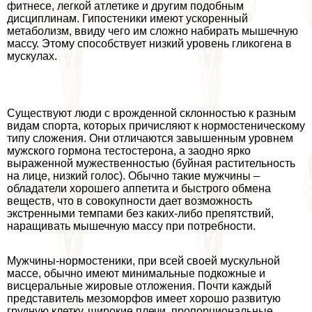
фитнесе, легкой атлетике и другим подобным
дисциплинам. Гипостеники имеют ускоренный
метаболизм, ввиду чего им сложно набирать мышечную
массу. Этому способствует низкий уровень гликогена в
мускулах.
Существуют люди с врожденной склонностью к разным
видам спорта, которых причисляют к нормостеническому
типу сложения. Они отличаются завышенным уровнем
мужского гормона тестостерона, а заодно ярко
выраженной мужественностью (буйная растительность
на лице, низкий голос). Обычно такие мужчины –
обладатели хорошего аппетита и быстрого обмена
веществ, что в совокупности дает возможность
экстренными темпами без каких-либо препятствий,
наращивать мышечную массу при потребности.
Мужчины-нормостеники, при всей своей мускульной
массе, обычно имеют минимальные подкожные и
висцеральные жировые отложения. Почти каждый
представитель мезоморфов имеет хорошо развитую
грудную клетку, широкие плечи, пропорциональные