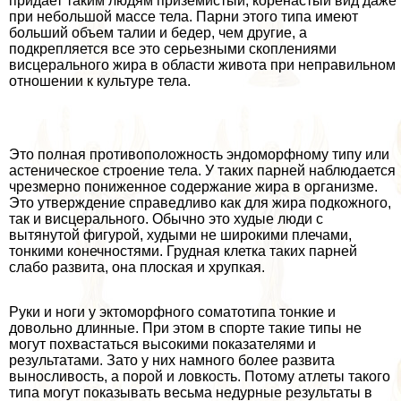
придает таким людям приземистый, коренастый вид даже
при небольшой массе тела. Парни этого типа имеют
больший объем талии и бедер, чем другие, а
подкрепляется все это серьезными скоплениями
висцерального жира в области живота при неправильном
отношении к культуре тела.
Это полная противоположность эндоморфному типу или
астеническое строение тела. У таких парней наблюдается
чрезмерно пониженное содержание жира в организме.
Это утверждение справедливо как для жира подкожного,
так и висцерального. Обычно это худые люди с
вытянутой фигурой, худыми не широкими плечами,
тонкими конечностями. Грудная клетка таких парней
слабо развита, она плоская и хрупкая.
Руки и ноги у эктоморфного соматотипа тонкие и
довольно длинные. При этом в спорте такие типы не
могут похвастаться высокими показателями и
результатами. Зато у них намного более развита
выносливость, а порой и ловкость. Потому атлеты такого
типа могут показывать весьма недурные результаты в