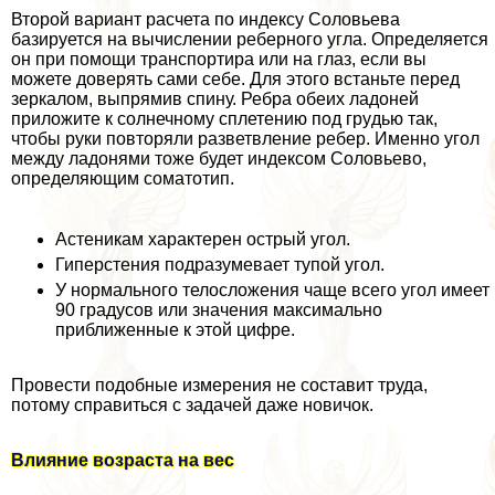
Второй вариант расчета по индексу Соловьева
базируется на вычислении реберного угла. Определяется
он при помощи трaнcпортира или на глаз, если вы
можете доверять сами себе. Для этого встаньте перед
зеркалом, выпрямив спину. Ребра обеих ладоней
приложите к солнечному сплетению под гpyдью так,
чтобы руки повторяли разветвление ребер. Именно угол
между ладонями тоже будет индексом Соловьево,
определяющим соматотип.
Астеникам хаpaктерен острый угол.
Гиперстения подразумевает тупой угол.
У нормального телосложения чаще всего угол имеет
90 градусов или значения максимально
приближенные к этой цифре.
Провести подобные измерения не составит труда,
потому справиться с задачей даже новичок.
Влияние возраста на вес