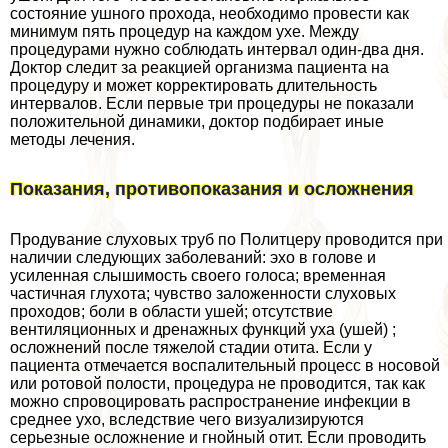
состояние ушного прохода, необходимо провести как
минимум пять процедур на каждом ухе. Между
процедypaми нужно соблюдать интервал один-два дня.
Доктор следит за реакцией организма пациента на
процедуру и может корректировать длительность
интервалов. Если первые три процедуры не показали
положительной динамики, доктор подбирает иные
методы лечения.
Показания, противопоказания и осложнения
Продувание слуховых труб по Политцеру проводится при
наличии следующих заболеваний: эхо в голове и
усиленная слышимость своего голоса; временная
частичная глухота; чувство заложенности слуховых
проходов; боли в области ушей; отсутствие
вентиляционных и дренажных функций уха (ушей) ;
осложнений после тяжелой стадии отита. Если у
пациента отмечается воспалительный процесс в носовой
или ротовой полости, процедypa не проводится, так как
можно спровоцировать распространение инфекции в
среднее ухо, вследствие чего визуализируются
серьезные осложнение и гнойный отит. Если проводить