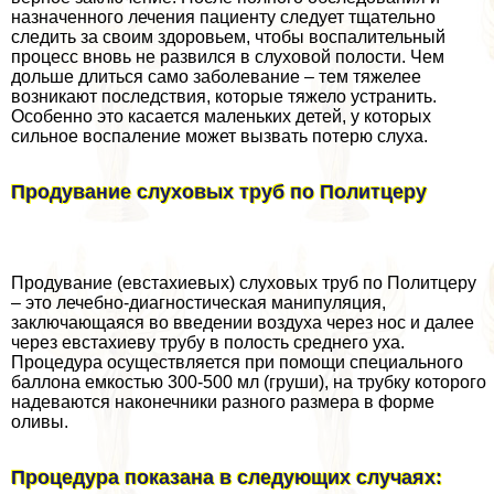
назначенного лечения пациенту следует тщательно
следить за своим здоровьем, чтобы воспалительный
процесс вновь не развился в слуховой полости. Чем
дольше длиться само заболевание – тем тяжелее
возникают последствия, которые тяжело устранить.
Особенно это касается маленьких детей, у которых
сильное воспаление может вызвать потерю слуха.
Продувание слуховых труб по Политцеру
Продувание (евстахиевых) слуховых труб по Политцеру
– это лечебно-диагностическая манипуляция,
заключающаяся во введении воздуха через нос и далее
через евстахиеву трубу в полость среднего уха.
Процедypa осуществляется при помощи специального
баллона емкостью 300-500 мл (груши), на трубку которого
надеваются наконечники разного размера в форме
оливы.
Процедypa показана в следующих случаях: