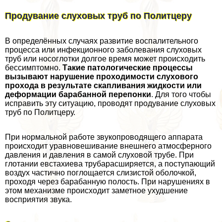
Продувание слуховых труб по Политцеру
В определённых случаях развитие воспалительного
процесса или инфекционного заболевания слуховых
труб или носоглотки долгое время может происходить
бессимптомно.
Такие патологические процессы
вызывают нарушение проходимости слухового
прохода в результате скапливания жидкости или
деформации баpaбанной перепонки
. Для того чтобы
исправить эту ситуацию, проводят продувание слуховых
труб по Политцеру.
При нормальной работе звукопроводящего аппарата
происходит уравновешивание внешнего атмосферного
давления и давления в самой слуховой трубе. При
глотании евстахиева трубарасширяется, а поступающий
воздух частично поглощается слизистой оболочкой,
проходя через баpaбанную полость. При нарушениях в
этом механизме происходит заметное ухудшение
восприятия звука.