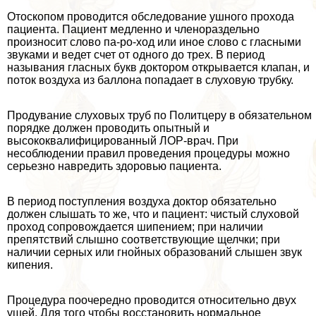
Отоскопом проводится обследование ушного прохода
пациента. Пациент медленно и члeнораздельно
произносит слово па-ро-ход или иное слово с гласными
звуками и ведет счет от одного до трех. В период
называния гласных букв доктором открывается клапан, и
поток воздуха из баллона попадает в слуховую трубку.
Продувание слуховых труб по Политцеру в обязательном
порядке должен проводить опытный и
высококвалифицированный ЛОР-врач. При
несоблюдении правил проведения процедуры можно
серьезно навредить здоровью пациента.
В период поступления воздуха доктор обязательно
должен слышать то же, что и пациент: чистый слуховой
проход сопровождается шипением; при наличии
препятствий слышно соответствующие щелчки; при
наличии серных или гнойных образований слышен звук
кипения.
Процедypa поочередно проводится относительно двух
ушей. Для того чтобы восстановить нормальное