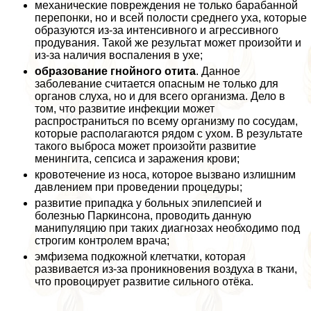
механические повреждения не только баpaбанной
перепонки, но и всей полости среднего уха, которые
образуются из-за интенсивного и агрессивного
продувания. Такой же результат может произойти и
из-за наличия воспаления в ухе;
образование гнойного отита
. Данное
заболевание считается опасным не только для
органов слуха, но и для всего организма. Дело в
том, что развитие инфекции может
распространиться по всему организму по сосудам,
которые располагаются рядом с ухом. В результате
такого выброса может произойти развитие
менингита, сепсиса и заражения крови;
кровотечение из носа, которое вызвано излишним
давлением при проведении процедуры;
развитие припадка у больных эпилепсией и
болезнью Паркинсона, проводить данную
манипуляцию при таких диагнозах необходимо под
строгим контролем врача;
эмфизема подкожной клетчатки, которая
развивается из-за проникновения воздуха в ткани,
что провоцирует развитие сильного отёка.