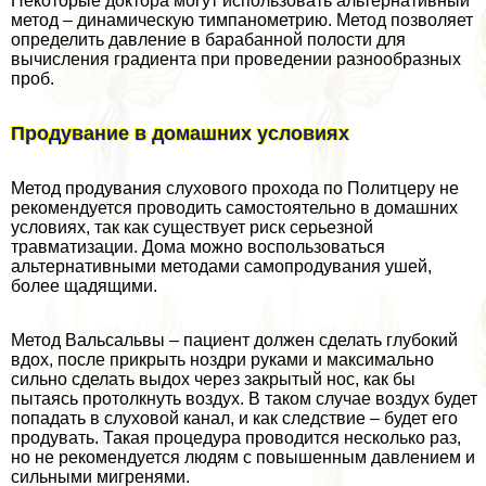
Некоторые доктора могут использовать альтернативный
метод – динамическую тимпанометрию. Метод позволяет
определить давление в баpaбанной полости для
вычисления градиента при проведении разнообразных
проб.
Продувание в домашних условиях
Метод продувания слухового прохода по Политцеру не
рекомендуется проводить самостоятельно в домашних
условиях, так как существует риск серьезной
травматизации. Дома можно воспользоваться
альтернативными методами самопродувания ушей,
более щадящими.
Метод Вальсальвы – пациент должен сделать глубокий
вдох, после прикрыть ноздри руками и максимально
сильно сделать выдох через закрытый нос, как бы
пытаясь протолкнуть воздух. В таком случае воздух будет
попадать в слуховой канал, и как следствие – будет его
продувать. Такая процедypa проводится несколько раз,
но не рекомендуется людям с повышенным давлением и
сильными мигренями.