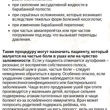
при скоплении экссудативной жидкости в
баpaбанной полости;
при серьёзных осложнениях, которые возникают
вследствие тяжёлых форм болезней носоглотки;
при изменении баpaбанной перепонки;
при частых авиаперелётах или при частом
погружении под воду, что вызывает перепады
давления.
Также процедуру могут назначить пациенту, который
жалуется на частые боли в ушах или на чувство
заложенности
. Если у пациента отмечается аутофония –
резонанс от восприятия собственного голоса,
постоянный шум в ушах, частые боли – следует
немедленно обратиться к врачу. Особенно опасно, если
ухудшение самочувствия наблюдается после
перенесённогоинфекционного или бактериального
заболевания. Чаще всего продувание ушей при отите
производится у маленьких детей, которые сильнее
подвержены атакам патогенных организмов и чаще
болеют из-за ослабленного иммунитета. Врач может
попросить родителей подержать ребёнка, что
положительно повлияет на весь процесс, ведь на руках у