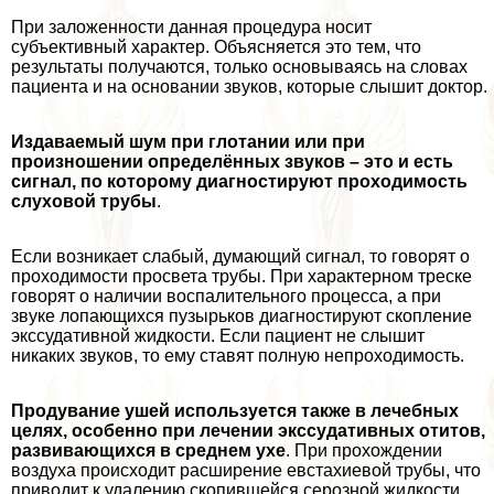
При заложенности данная процедypa носит
субъективный хаpaктер. Объясняется это тем, что
результаты получаются, только основываясь на словах
пациента и на основании звуков, которые слышит доктор.
Издаваемый шум при глотании или при
произношении определённых звуков – это и есть
сигнал, по которому диагностируют проходимость
слуховой трубы
.
Если возникает слабый, думающий сигнал, то говорят о
проходимости просвета трубы. При хаpaктерном треске
говорят о наличии воспалительного процесса, а при
звуке лопающихся пузырьков диагностируют скопление
экссудативной жидкости. Если пациент не слышит
никаких звуков, то ему ставят полную непроходимость.
Продувание ушей используется также в лечебных
целях, особенно при лечении экссудативных отитов,
развивающихся в среднем ухе
. При прохождении
воздуха происходит расширение евстахиевой трубы, что
приводит к удалению скопившейся серозной жидкости.