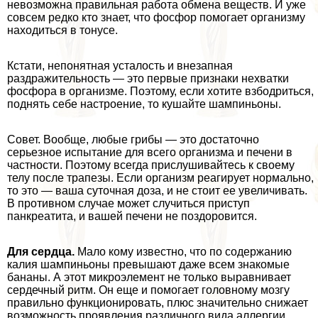
невозможна правильная работа обмена веществ. И уже
совсем редко кто знает, что фосфор помогает организму
находиться в тонусе.
Кстати, непонятная усталость и внезапная
раздражительность — это первые признаки нехватки
фосфора в организме. Поэтому, если хотите взбодриться,
поднять себе настроение, то кушайте шампиньоны.
Совет. Вообще, любые грибы — это достаточно
серьезное испытание для всего организма и печени в
частности. Поэтому всегда прислушивайтесь к своему
телу после трапезы. Если организм реагирует нормально,
то это — ваша суточная доза, и не стоит ее увеличивать.
В противном случае может случиться приступ
панкреатита, и вашей печени не поздоровится.
Для сердца.
Мало кому известно, что по содержанию
калия шампиньоны превышают даже всем знакомые
бананы. А этот микроэлемент не только выравнивает
сердечный ритм. Он еще и помогает головному мозгу
правильно функционировать, плюс значительно снижает
возможность проявления различного вида аллергии.