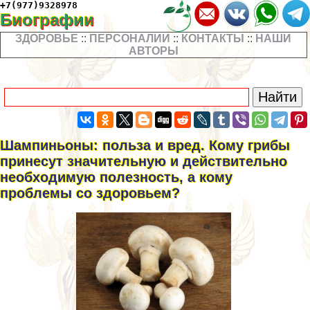
+7(977)9328978
Биографии
ЗДОРОВЬЕ
::
ПЕРСОНАЛИИ
::
КОНТАКТЫ
::
НАШИ
АВТОРЫ
Шампиньоны: польза и вред. Кому грибы
принесут значительную и действительно
необходимую полезность, а кому
проблемы со здоровьем?