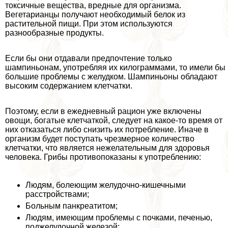
токсичные вещества, вредные для организма.
Вегетарианцы получают необходимый белок из
растительной пищи. При этом используются
разнообразные продукты.
Если бы они отдавали предпочтение только
шампиньонам, употрeбляя их килограммами, то имели бы
большие проблемы с желудком. Шампиньоны обладают
высоким содержанием клетчатки.
Поэтому, если в ежедневный рацион уже включены
овощи, богатые клетчаткой, следует на какое-то время от
них отказаться либо снизить их потрeбление. Иначе в
организм будет поступать чрезмерное количество
клетчатки, что является нежелательным для здоровья
человека. Грибы противопоказаны к употрeблению:
Людям, болеющим желудочно-кишечными
расстройствами;
Больным панкреатитом;
Людям, имеющим проблемы с почками, печенью,
поджелудочной железой;