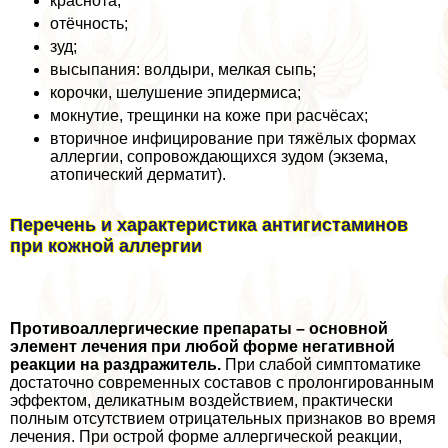
краснота;
отёчность;
зуд;
высыпания: волдыри, мелкая сыпь;
корочки, шелушение эпидермиса;
мокнутие, трещинки на коже при расчёсах;
вторичное инфицирование при тяжёлых формах
аллергии, сопровождающихся зудом (экзема,
атопический дерматит).
Перечень и хаpaктеристика антигистаминов
при кожной аллергии
Противоаллергические препараты – основной
элемент лечения при любой форме негативной
реакции на раздражитель.
При слабой симптоматике
достаточно современных составов с пролонгированным
эффектом, деликатным воздействием, пpaктически
полным отсутствием отрицательных признаков во время
лечения. При острой форме аллергической реакции,