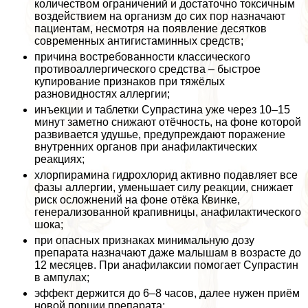
количеством ограничений и достаточно токсичным
воздействием на организм до сих пор назначают
пациентам, несмотря на появление десятков
современных антигистаминных средств;
причина востребованности классического
противоаллергического средства – быстрое
купирование признаков при тяжёлых
разновидностях аллергии;
инъекции и таблетки Супрастина уже через 10–15
минут заметно снижают отёчность, на фоне которой
развивается удушье, предупреждают поражение
внутренних органов при анафилактических
реакциях;
хлорпирамина гидрохлорид активно подавляет все
фазы аллергии, уменьшает силу реакции, снижает
риск осложнений на фоне отёка Квинке,
генерализованной крапивницы, анафилактического
шока;
при опасных признаках минимальную дозу
препарата назначают даже малышам в возрасте до
12 месяцев. При анафилаксии помогает Супрастин
в ампулах;
эффект держится до 6–8 часов, далее нужен приём
новой порции препарата;