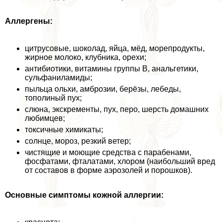
Аллергены:
цитрусовые, шоколад, яйца, мёд, морепродукты,
жирное молоко, клубника, орехи;
антибиотики, витамины группы В, aнaльгетики,
сульфаниламиды;
пыльца ольхи, амброзии, берёзы, лебеды,
тополиный пух;
слюна, экскременты, пух, перо, шерсть домашних
любимцев;
токсичные химикаты;
солнце, мороз, резкий ветер;
чистящие и моющие средства с парабенами,
фосфатами, фталатами, хлором (наибольший вред
от составов в форме аэрозолей и порошков).
Основные симптомы кожной аллергии: