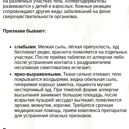
на различных участках тела. Аллергодерматозы
развиваются у детей и взрослых. Кожные реакции
сопровождают другие виды заболеваний на фоне
сверхчувствительности организма.
Признаки бывают:
слабыми.
Мелкая сыпь, лёгкая припухлость, зуд
беспокоит редко, краснота появляется на отдельных
участках. После приёма таблетки от аллергии либо
после устранения контакта с раздражителем
негативная симптоматика исчезает;
ярко-выраженными.
Ткани сильно отекают, тело
покрывается волдырями, видна обильная сыпь,
гиперемия хорошо заметна, пациента мучает
нестерпимый зуд. При тяжёлой форме аллергии
высыпания занимают большую площадь, после
вскрытия пузырей экссудат вытекает, появляются
эрозии, мокнутие, корочки. Требуется срочная
медицинская помощь, приём комплекса препаратов
для устранения опасных признаков.