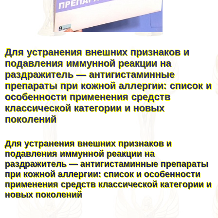
Для устранения внешних признаков и
подавления иммунной реакции на
раздражитель — антигистаминные
препараты при кожной аллергии: список и
особенности применения средств
классической категории и новых
поколений
Для устранения внешних признаков и
подавления иммунной реакции на
раздражитель — антигистаминные препараты
при кожной аллергии: список и особенности
применения средств классической категории и
новых поколений