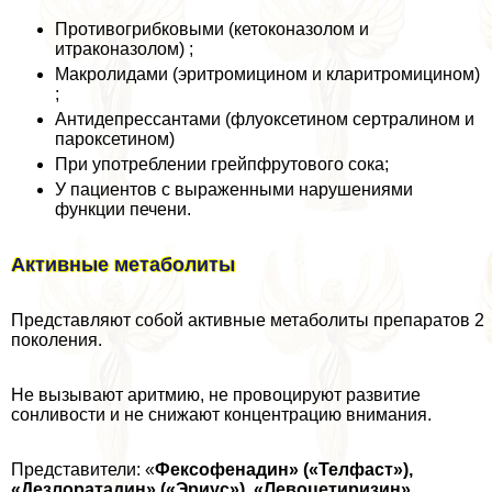
Противогрибковыми (кетоконазолом и
итpaконазолом) ;
Макролидами (эритромицином и кларитромицином)
;
Антидепрессантами (флуоксетином сертралином и
пароксетином)
При употрeблении грейпфрутового сока;
У пациентов с выраженными нарушениями
функции печени.
Активные метаболиты
Представляют собой активные метаболиты препаратов 2
поколения.
Не вызывают аритмию, не провоцируют развитие
сонливости и не снижают концентрацию внимания.
Представители: «
Фексофенадин» («Телфаст»),
«Дезлоратадин» («Эриус»), «Левоцетиризин»