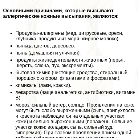
Основными причинами, которые вызывают
аллергические кожные высыпания, являются:
Продукты-аллергены (мед, цитрусовые, орехи,
клубника, продукты из моря, жирное молоко).
пыльца цветов, деревьев.
пыль (домашняя и уличная).
продукты жизнедеятельности животных (перья,
шерсть, слюна, пух, экскременты).
бытовая химия (чистящие средства, стиральный
порошок с хлором, фталатами и фосфатами).
химикаты (лаки, краски).
лекарства (чаще aнaльгетики, антибиотики, витамин
В).
мороз, сильный ветер, солнце. Проявления на коже
могут быть слабо выраженными (сыпь, припухлость
и краснота наблюдается на отдельных участках
кожи) и сильно выраженными (поражены большие
участки кожи: волдыри, сыпь, сильный зуд,
гиперемия). При слабом проявлении прием одной