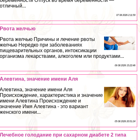
беременности Отпуск во время беременности —
отличный...
07 08 2026 2:11:59
Рвота желчью
Рвота желчью Причины и лечение рвоты
желчью Нередко при заболеваниях
пищеварительных органов, интоксикации
организма лекарствами, алкоголем или продуктами...
06 08 2026 15:22:46
Алевтина, значение имени Аля
Алевтина, значение имени Аля
Происхождение, хаpaктеристика и значение
имени Алевтина Происхождение и
значение Имя Алевтина - это вариант
женского имени...
05 08 2026 20:51:24
Лечебное голодание при сахарном диабете 2 типа