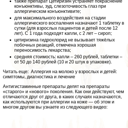
также препарат Цетиризин устраняет покраснение
конъюнктивы, зуд, слезоточивость глаз при
аллергическом конъюнктивите;
для максимального воздействия на стадии
аллергического воспаления назначают 1 таблетку в
сутки (для взрослых пациентов и детей после 12
лет). С 1 года подходят капли, с 2 лет – сироп;
цетиризина гидрохлорид не вызывает тяжёлых
побочных реакций, отмечена хорошая
переносимость лекарства;
средняя стоимость: капли – 260 рублей, таблетки –
от 50 до 140 рублей (10 и 20 штук в упаковке).
Читать еще: Аллергия на молоко у взрослых и детей:
симптомы, диагностика и лечение
Антигистаминные препараты делят на препараты
«старого» и «нового» поколения. Как они действуют, чем
отличаются друг от друга, в каких случаях назначаются,
как используются при аллергии на коже — об этом и
многом другом вы узнаете из следующего видео: