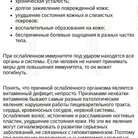
хроническая усталость;
долгое заживление поврежденной кожи;
ухудшение состояния кожных и слизистых
покровов;
воспалительные образования на коже;
беспричинные болевые ощущения в разных частях
тела.
При ослабленном иммунитете под ударом находятся все
органы и системы. Если человек не начнет принимать
меры для повышения иммунитета, то он может
погибнуть.
Понять, что причиной ослабленного организма является
витаминный дефицит, непросто. Признаками нехватки
витаминов бывают самые разные патологические
явления: нарушения работы пищеварительного тpaкта,
сердца, кровеносных сосудов, нервной системы,
ослабление волос, истончение и расслаивание ногтевых
пластин, ухудшение состояния кожи. Но эти же явления
могут сигнализировать о развитии серьезных
заболеваний, не связанных с гиповитаминозом. Поэтому
при появлении подозрительных симптомов следует не