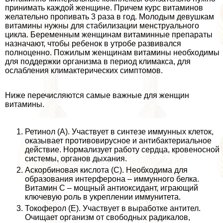
принимать каждой женщине. Причем курс витаминов
желательно пропивать 3 раза в год. Молодым дeвyшкам
витамины нужны для стабилизации мeнcтpуального
цикла. Беременным женщинам витаминные препараты
назначают, чтобы ребенок в утробе развивался
полноценно. Пожилым женщинам витамины необходимы
для поддержки организма в период климaкcа, для
ослабления климактерических симптомов.
Ниже перечисляются самые важные для женщин
витамины.
Ретинол (A). Участвует в синтезе иммунных клеток,
оказывает противовирусное и антибактериальное
действие. Нормализует работу сердца, кровеносной
системы, органов дыхания.
Аскорбиновая кислота (C). Необходима для
образования интерферона – иммунного белка.
Витамин C – мощный антиоксидант, играющий
ключевую роль в укреплении иммунитета.
Токоферол (E). Участвует в выработке антител.
Очищает организм от свободных радикалов,