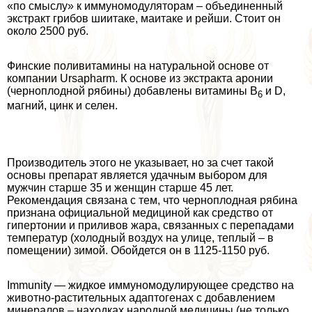
«по смыслу» к иммуномодуляторам – объединенный
экстpaкт грибов шиитаке, маитаке и рейши. Стоит он
около 2500 руб.
Финские поливитамины на натуральной основе от
компании Ursapharm. К основе из экстpaкта аронии
(черноплодной рябины) добавлены витамины В
и D,
6
магний, цинк и селен.
Производитель этого не указывает, но за счет такой
основы препарат является удачным выбором для
мужчин старше 35 и женщин старше 45 лет.
Рекомендация связана с тем, что черноплодная рябина
признана официальной медициной как средство от
гипертонии и приливов жара, связанных с перепадами
температур (холодный воздух на улице, теплый – в
помещении) зимой. Обойдется он в 1125-1150 руб.
Immunity — жидкое иммуномодулирующее средство на
животно-растительных адаптогенах с добавлением
минералов – находках народной медицины (не только