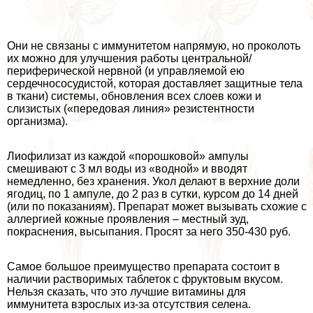
Они не связаны с иммунитетом напрямую, но проколоть
их можно для улучшения работы центральной/
периферической нервной (и управляемой ею
сердечнососудистой, которая доставляет защитные тела
в ткани) системы, обновления всех слоев кожи и
слизистых («передовая линия» резистентности
организма).
Лиофилизат из каждой «порошковой» ампулы
смешивают с 3 мл воды из «водной» и вводят
немедленно, без хранения. Укол делают в верхние доли
ягoдиц, по 1 ампуле, до 2 раз в сутки, курсом до 14 дней
(или по показаниям). Препарат может вызывать схожие с
аллергией кожные проявления – местный зуд,
покраснения, высыпания. Просят за него 350-430 руб.
Самое большое преимущество препарата состоит в
наличии растворимых таблеток с фруктовым вкусом.
Нельзя сказать, что это лучшие витамины для
иммунитета взрослых из-за отсутствия селена.