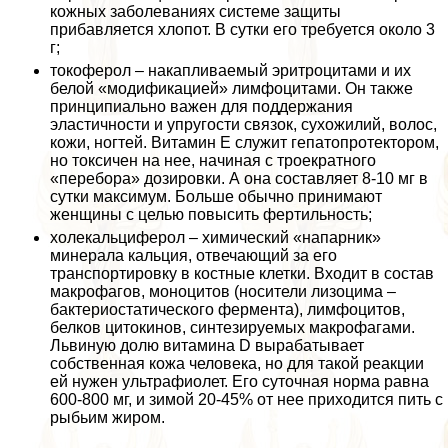
кожных заболеваниях системе защиты
прибавляется хлопот. В сутки его требуется около 3
г;
токоферол – накапливаемый эритроцитами и их
белой «модификацией» лимфоцитами. Он также
принципиально важен для поддержания
эластичности и упругости связок, сухожилий, волос,
кожи, ногтей. Витамин Е служит гепатопротектором,
но токсичен на нее, начиная с троекратного
«перебора» дозировки. А она составляет 8-10 мг в
сутки максимум. Больше обычно принимают
женщины с целью повысить фертильность;
холекальциферол – химический «напарник»
минерала кальция, отвечающий за его
трaнcпортировку в костные клетки. Входит в состав
макрофагов, моноцитов (носители лизоцима –
бактериостатического фермента), лимфоцитов,
белков цитокинов, синтезируемых макрофагами.
Львиную долю витамина D выpaбатывает
собственная кожа человека, но для такой реакции
ей нужен ультрафиолет. Его суточная норма равна
600-800 мг, и зимой 20-45% от нее приходится пить с
рыбьим жиром.