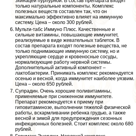
эхинацеи пурпурной. В состав препарата входят
только натуральные компоненты. Комплекс
полезных веществ составлен так, что он
максимально эффективно влияет на иммунную
систему. Цена – около 300 рублей.
Мульти-табс Иммуно Плюс. Качественные и
сильные витамины, повышающие иммунитет,
реализуемые в виде жевательных таблеток. В
состав препарата входят полезные вещества, не
только поднимающие иммунную систему, но и
укрепляющие сердце и кровеносные сосуды,
нормализующие работу нервной системы.
Дополнительный активный компонент –
лактобактерии. Принимать комплекс рекомендуется
осенью и весной, когда иммунитет наиболее уязвим.
Цена – около 650 рублей.
Супрадин. Очень хорошие поливитамины,
применяемые при сниженном иммунитете.
Препарат рекомендуется к приему при
гиповитаминозе, выполнении тяжелой физической
работы, вскармливании ребенка гpyдью, а также
весной и зимой для предупреждения сезонных
инфекционных болезней. Стоит комплекс около 680
рублей.