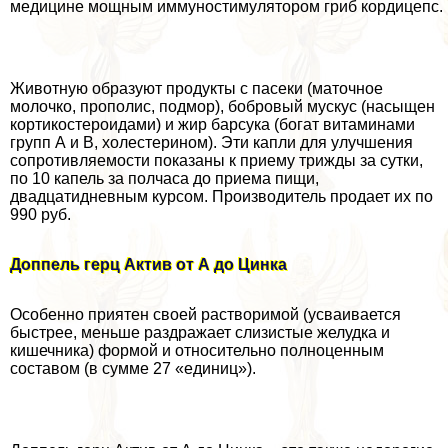
медицине мощным иммуностимулятором гриб кордицепс.
Животную образуют продукты с пасеки (маточное
молочко, прополис, подмор), бобровый мускус (насыщен
кортикостероидами) и жир барcyкa (богат витаминами
групп А и В, холестерином). Эти капли для улучшения
сопротивляемости показаны к приему трижды за сутки,
по 10 капель за полчаса до приема пищи,
двадцатидневным курсом. Производитель продает их по
990 руб.
Доппель герц Актив от А до Цинка
Особенно приятен своей растворимой (усваивается
быстрее, меньше раздражает слизистые желудка и
кишечника) формой и относительно полноценным
составом (в сумме 27 «единиц»).