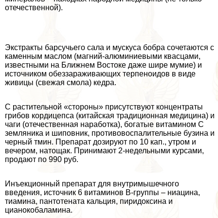
отечественной).
Экстpaкты барсучьего сала и мускуса бобра сочетаются с
каменным маслом (магний-алюминиевыми квасцами,
известными на Ближнем Востоке даже шире мумие) и
источником обеззараживающих терпеноидов в виде
живицы (свежая смола) кедра.
С растительной «стороны» присутствуют концентраты
грибов кордицепса (китайская традиционная медицина) и
чаги (отечественная наработка), богатые витамином С
земляника и шиповник, противовоспалительные бузина и
черный тмин. Препарат дозируют по 10 кап., утром и
вечером, натощак. Принимают 2-недельными курсами,
продают по 990 руб.
Инъекционный препарат для внутримышечного
введения, источник 6 витаминов В-группы – ниацина,
тиамина, пантотената кальция, пиридоксина и
цианокобаламина.