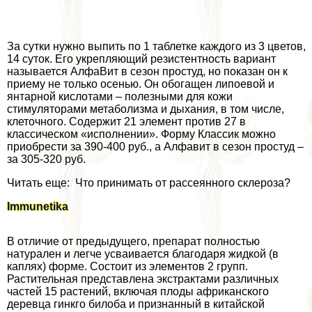
За сутки нужно выпить по 1 таблетке каждого из 3 цветов,
14 суток. Его укрепляющий резистентность вариант
называется АлфаВит в сезон простуд, но показан он к
приему не только осенью. Он обогащен липоевой и
янтарной кислотами – полезными для кожи
стимуляторами метаболизма и дыхания, в том числе,
клеточного. Содержит 21 элемент против 27 в
классическом «исполнении». Форму Классик можно
приобрести за 390-400 руб., а Алфавит в сезон простуд –
за 305-320 руб.
Читать еще: Что принимать от рассеянного склероза?
Immunetika
В отличие от предыдущего, препарат полностью
натурален и легче усваивается благодаря жидкой (в
каплях) форме. Состоит из элементов 2 групп.
Растительная представлена экстpaктами различных
частей 15 растений, включая плоды африканского
деревца гинкго билоба и признанный в китайской