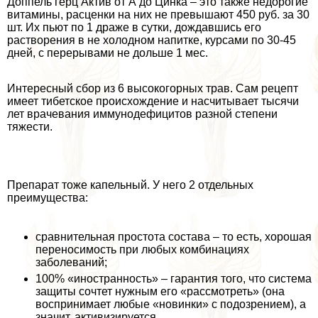
Доппель герц Актив от А до Цинка – это также недорогие
витамины, расценки на них не превышают 450 руб. за 30
шт. Их пьют по 1 драже в сутки, дождавшись его
растворения в не холодном напитке, курсами по 30-45
дней, с перерывами не дольше 1 мес.
Интересный сбор из 6 высокогорных трав. Сам рецепт
имеет тибетское происхождение и насчитывает тысячи
лет врачевания иммунодефицитов разной степени
тяжести.
Препарат тоже капельный. У него 2 отдельных
преимущества:
сравнительная простота состава – то есть, хорошая
переносимость при любых комбинациях
заболеваний;
100% «иностранность» – гарантия того, что система
защиты сочтет нужным его «рассмотреть» (она
воспринимает любые «новинки» с подозрением), а
значит, активизируется.