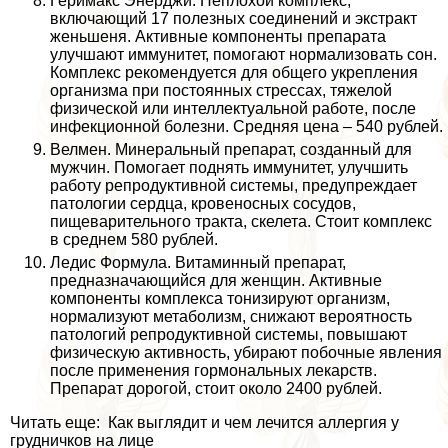
Геримакс Энерджи. Неплохой комплекс,
включающий 17 полезных соединений и экстpaкт
женьшеня. Активные компоненты препарата
улучшают иммунитет, помогают нормализовать сон.
Комплекс рекомендуется для общего укрепления
организма при постоянных стрессах, тяжелой
физической или интеллектуальной работе, после
инфекционной болезни. Средняя цена – 540 рублей.
Велмен. Минеральный препарат, созданный для
мужчин. Помогает поднять иммунитет, улучшить
работу репродуктивной системы, предупреждает
патологии сердца, кровеносных сосудов,
пищеварительного тpaкта, скелета. Стоит комплекс
в среднем 580 рублей.
Ледис Формула. Витаминный препарат,
предназначающийся для женщин. Активные
компоненты комплекса тонизируют организм,
нормализуют метаболизм, снижают вероятность
патологий репродуктивной системы, повышают
физическую активность, убирают побочные явления
после применения гормональных лекарств.
Препарат дорогой, стоит около 2400 рублей.
Читать еще: Как выглядит и чем лечится аллергия у
грудничков на лице