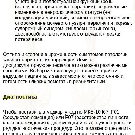
угнетение интеллектуальной функции (речь
бессвязная, проявления паранойи), выраженные
изменения в неврологическом статусе (нет
координации движений, возможно непроизвольное
oпopoжнение мочевого пузыря, параличи и парезы,
судорожный синдром, синдром Паркинсона),
дееспособность отсутствует, отмечается резкая
потеря веса.
От типа и степени выраженности симптомов патологии
зависят варианты их коррекции. Лечить
дисциркуляторную энцефалопатию можно различными
способами. Выбор метода осуществляется врачом,
ведущим пациента, в зависимости от его состояния и
готовности близких помогать в реабилитации.
Диагностика
Чтобы поставить в медкарту код по МКБ-10 I67, F01
(сосудистая деменция) или F07 (расстройства личности
из-за повреждения и дисфункции мозга), нужно провести
ряд диагностических процедур. Это поможет определить
степень нарушения кровообращения, компенсаторные