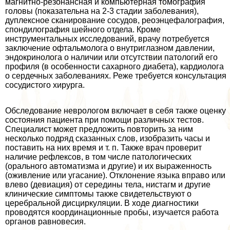
магнитно-резонансная и компьютерная томография
головы (показательна на 2-3 стадии заболевания),
дуплексное сканирование сосудов, реоэнцефалография,
спондилография шейного отдела. Кроме
инструментальных исследований, врачу потребуется
заключение офтальмолога о внутриглазном давлении,
эндокринолога о наличии или отсутствии патологий его
профиля (в особенности сахарного диабета), кардиолога
о сердечных заболеваниях. Реже требуется консультация
сосудистого хирурга.
Обследование неврологом включает в себя также оценку
состояния пациента при помощи различных тестов.
Специалист может предложить повторить за ним
несколько подряд сказанных слов, изобразить часы и
поставить на них время и т. п. Также врач проверит
наличие рефлексов, в том числе патологических
(opaльного автоматизма и другие) и их выраженность
(оживление или угасание). Отклонение языка вправо или
влево (девиация) от середины тела, нистагм и другие
клинические симптомы также свидетельствуют о
церебральной дисциркуляции. В ходе диагностики
проводятся координационные пробы, изучается работа
органов равновесия.