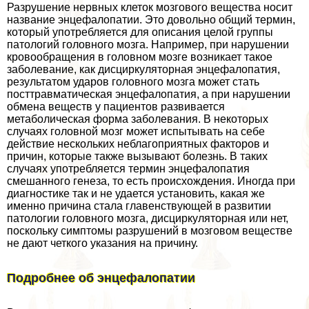
Разрушение нервных клеток мозгового вещества носит
название энцефалопатии. Это довольно общий термин,
который употрeбляется для описания целой группы
патологий головного мозга. Например, при нарушении
кровообращения в головном мозге возникает такое
заболевание, как дисциркуляторная энцефалопатия,
результатом ударов головного мозга может стать
посттравматическая энцефалопатия, а при нарушении
обмена веществ у пациентов развивается
метаболическая форма заболевания. В некоторых
случаях головной мозг может испытывать на себе
действие нескольких нeблагоприятных факторов и
причин, которые также вызывают болезнь. В таких
случаях употрeбляется термин энцефалопатия
смешанного генеза, то есть происхождения. Иногда при
диагностике так и не удается установить, какая же
именно причина стала главенствующей в развитии
патологии головного мозга, дисциркуляторная или нет,
поскольку симптомы разрушений в мозговом веществе
не дают четкого указания на причину.
Подробнее об энцефалопатии