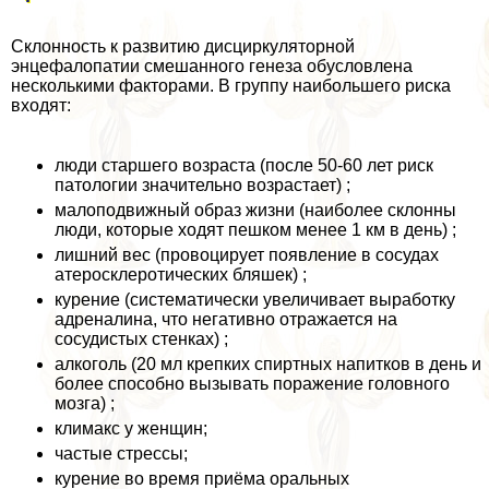
Склонность к развитию дисциркуляторной
энцефалопатии смешанного генеза обусловлена
несколькими факторами. В группу наибольшего риска
входят:
люди старшего возраста (после 50-60 лет риск
патологии значительно возрастает) ;
малоподвижный образ жизни (наиболее склонны
люди, которые ходят пешком менее 1 км в день) ;
лишний вес (провоцирует появление в сосудах
атеросклеротических бляшек) ;
курение (систематически увеличивает выработку
адреналина, что негативно отражается на
сосудистых стенках) ;
алкоголь (20 мл крепких спиртных напитков в день и
более способно вызывать поражение головного
мозга) ;
климaкc у женщин;
частые стрессы;
курение во время приёма opaльных