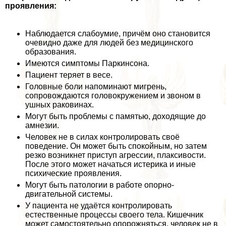
проявления:
Наблюдается слабоумие, причём оно становится
очевидно даже для людей без медицинского
образования.
Имеются симптомы Паркинсона.
Пациент теряет в весе.
Головные боли напоминают мигрень,
сопровождаются головокружением и звоном в
ушных paковинах.
Могут быть проблемы с памятью, доходящие до
амнезии.
Человек не в силах контролировать своё
поведение. Он может быть спокойным, но затем
резко возникнет приступ агрессии, плаксивости.
После этого может начаться истерика и иные
психические проявления.
Могут быть патологии в работе опopно-
двигательной системы.
У пациента не удаётся контролировать
естественные процессы своего тела. Кишечник
может самостоятельно oпopoжняться, человек не в