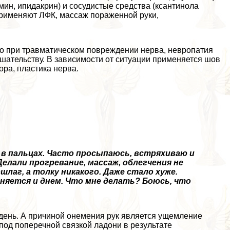
мин, ипидакрин) и сосудистые средства (ксантинола
 применяют ЛФК, массаж пораженной руки,
но при травматическом повреждении нерва, невропатия
шательству. В зависимости от ситуации применяется шов
ра, пластика нерва.
и в пальцах. Часто просыпаюсь, встряхиваю и
Делали прогревание, массаж, облегчения не
лаг, а толку никакого. Даже стало хуже.
аняется и днем. Что мне делать? Боюсь, что
 день. А причиной онемения рук является ущемление
 под поперечной связкой ладони в результате