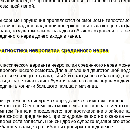
льшой палец не противопоставляется, а становиться в один
езьяньей лапой.
нсорные нарушения проявляются онемением и гипестезией в
ловины ладони, ладонной поверхности и тыла концевых фа
нала, то чувствительность ладони обычно сохранена, т. к. 
единного нерва до его входа в канал.
иагностика невропатии срединного нерва
классическом варианте невропатия срединного нерва може
врологического осмотра. Для выявления двигательной недо
ать все пальцы в кулак (1-й и 2-й пальцы не сгибаются) ; п
льца; растягивать лист бумаги, взяв его лишь первыми дв
единить кончики большого пальца и мизинца.
и туннельных синдромах определяется симптом Тиннеля — 
мпрессии. С его помощью можно диагностировать место по
мптом Тиннеля определяется при постукивании в районе та
верхности предплечья), при синдроме запястного канала 
верхности запястья. При синдроме супpaкондилярного отро
ибанием пальцев разгибает и пронирует предплечье.