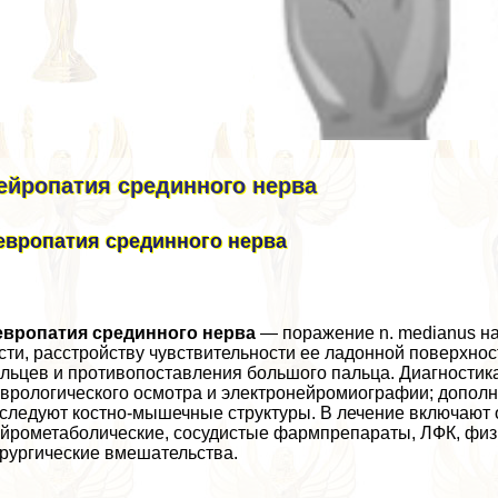
ейропатия срединного нерва
европатия срединного нерва
европатия срединного нерва
— поражение n. medianus на
сти, расстройству чувствительности ее ладонной поверхнос
льцев и противопоставления большого пальца. Диагностик
врологического осмотра и электронейромиографии; допол
следуют костно-мышечные структуры. В лечение включают
йрометаболические, сосудистые фармпрепараты, ЛФК, физ
рургические вмешательства.