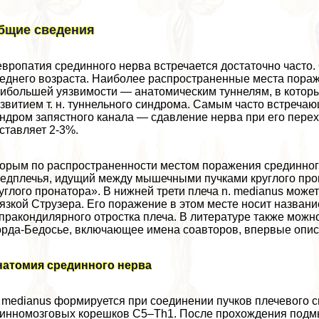
бщие сведения
вропатия срединного нерва встречается достаточно часто
еднего возраста. Наиболее распространенные места пораж
ибольшей уязвимости — анатомическим туннелям, в которы
звитием т. н. туннельного синдрома. Самым часто встреча
ндром запястного канала — сдавление нерва при его перех
ставляет 2-3%.
орым по распространенности местом поражения срединного 
едплечья, идущий между мышечными пучками круглого прон
углого пронатора». В нижней трети плеча n. medianus мож
язкой Струзера. Его поражение в этом месте носит назван
пpaкондилярного отростка плеча. В литературе также можн
рда-Бедосье, включающее имена соавторов, впервые описа
натомия срединного нерва
 medianus формируется при соединении пучков плечевого с
инномозговых корешков С5–Th1. После прохождения подмы