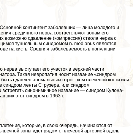
. Основной контингент заболевших — лица молодого и
ения срединного нерва соответствуют зонам его
х возможно сдавление (компрессия) ствола нерва с
ющимся туннельным синдромом n. medianus является
оде на кисть. Средняя заболеваемость в популяции
нерва выступает его участок в верхней части
атора. Такая невропатия носит название «синдром
ет быть сдавлен аномальным отростком плечевой кости или
ие синдром ленты Струзера, или синдром
о встретить синонимичное название — синдром Кулона-
вших этот синдром в 1963 г.
плетения, которые, в свою очередь, начинаются от
шечной зоны идет рядом с плечевой артерией вдоль