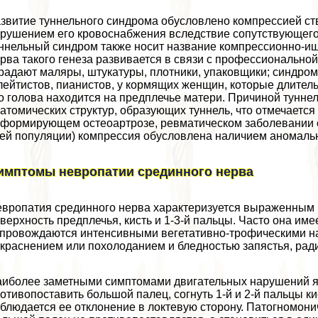
звитие туннельного синдрома обусловлено компрессией ст
рушением его кровоснабжения вследствие сопутствующего 
ннельный синдром также носит название компрессионно-иш
рва такого генеза развивается в связи с профессионально
радают маляры, штукатуры, плотники, упаковщики; синдром 
ейтистов, пианистов, у кормящих женщин, которые длитель
о голова находится на предплечье матери. Причиной тунне
атомических структур, образующих туннель, что отмечаетс
формирующем остеоартрозе, ревматическом заболевании ок
ей популяции) компрессия обусловлена наличием аномально
имптомы невропатии срединного нерва
вропатия срединного нерва хаpaктеризуется выраженным
верхность предплечья, кисть и 1-3-й пальцы. Часто она име
провождаются интенсивными вегетативно-трофическими на
краснением или похолоданием и бледностью запястья, ради
иболее заметными симптомами двигательных нарушений яв
отивопоставить большой палец, согнуть 1-й и 2-й пальцы ки
блюдается ее отклонение в локтевую сторону. Патогномо