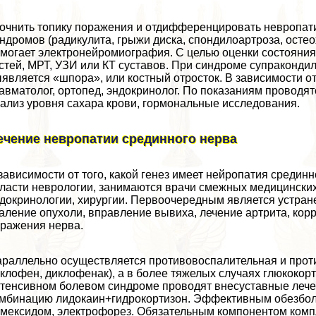
очнить топику поражения и отдифференцировать невропати
ндромов (радикулита, грыжи диска, спондилоартроза, осте
могает электронейромиография. С целью оценки состояния 
стей, МРТ, УЗИ или КТ суставов. При синдроме супpaконди
является «шпора», или костный отросток. В зависимости о
авматолог, ортопед, эндокринолог. По показаниям проводя
ализ уровня сахара крови, гормональные исследования.
ечение невропатии срединного нерва
зависимости от того, какой генез имеет нейропатия средин
ласти неврологии, занимаются врачи смежных медицинских
докринологии, хирургии. Первоочередным является устран
аление опухоли, вправление вывиха, лечение артрита, корр
ражения нерва.
раллельно осуществляется противовоспалительная и прот
клофен, диклофенак), а в более тяжелых случаях глюкокор
тенсивном болевом синдроме проводят внесуставные лече
мбинацию лидокаин+гидрокортизон. Эффективным обезбо
мексидом, электрофорез. Обязательным компонентом ком