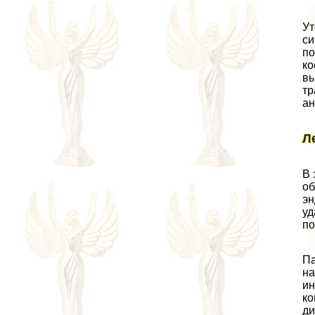
Ут
си
по
ко
вы
тр
ан
Л
В 
об
эн
уд
по
Па
на
ин
ко
ди