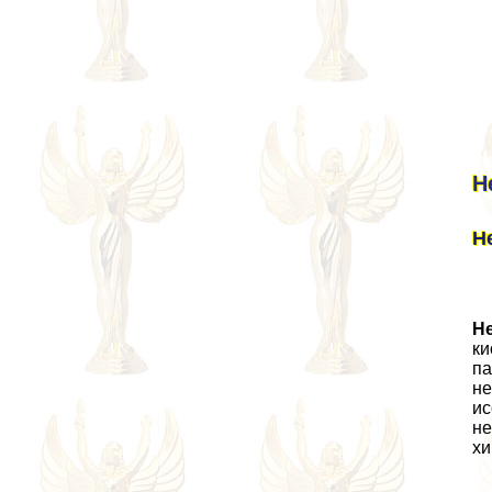
Н
Н
Н
ки
па
не
ис
не
хи