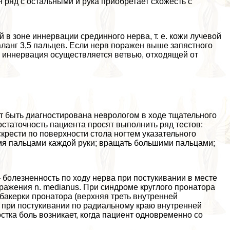
 ряд с остальными и рука приобретает схожесть с
 зоне иннервации срединного нерва, т. е. кожи лучевой
ланг 3,5 пальцев. Если нерв поражен выше запястного
ее иннервация осуществляется ветвью, отходящей от
т быть диагностирована неврологом в ходе тщательного
статочность пациента просят выполнить ряд тестов:
оскрести по поверхности стола ногтем указательного
умя пальцами каждой руки; вращать большими пальцами;
болезненность по ходу нерва при постукивании в месте
ражения n. medianus. При синдроме круглого пронатора
бакерки пронатора (верхняя треть внутренней
— при постукивании по радиальному краю внутренней
стка боль возникает, когда пациент одновременно со