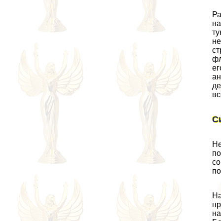
Ра
на
ту
не
ст
фл
ег
ан
де
вс
С
Не
по
со
по
На
пр
на