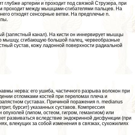
ит глубже артерии и проходит под связкой Струзера, при
тем проходит между мышцами-сгибателями пальцев. На
 него отходят сенсорные ветви. На предплечье n.
ппы.
ный (запястный канал). На кисти он иннервирует мышцы
о мышцу, сгибающую большой палец, червеобразные
тный сустав, кожу ладонной поверхности радиальной
авмы нерва: его ушиба, частичного разрыва волокон при
дении отломками костей при переломах плеча и
запястном суставах. Причиной поражения n. medianus
трит, бурсит) указанных суставов. Компрессия
 опухолей (липом, остеом, гигром, гемангиом) или
ет развиваться вследствие эндокринной дисфункции (при
иях, влекущих за собой изменения в связках, сухожилиях