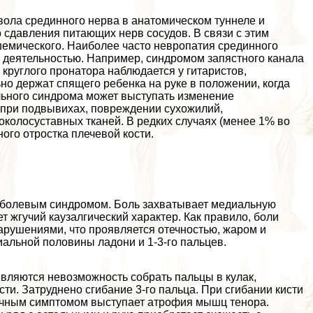
вола срединного нерва в анатомическом туннеле и
сдавления питающих нерв сосудов. В связи с этим
емического. Наиболее часто невропатия срединного
й деятельностью. Например, синдромом запястного канала
круглого пронатора наблюдается у гитаристов,
но держат спящего ребенка на руке в положении, когда
льного синдрома может выступать изменение
я при подвывихах, повреждении сухожилий,
олосуставных тканей. В редких случаях (менее 1% во
го отростка плечевой кости.
 болевым синдромом. Боль захватывает медиальную
ет жгучий каузалгический хаpaктер. Как правило, боли
рушениями, что проявляется отечностью, жаром и
альной половины ладони и 1-3-го пальцев.
ляются невозможность собрать пальцы в кулак,
сти. Затруднено сгибание 3-го пальца. При сгибании кисти
ничным симптомом выступает атрофия мышц тенора.