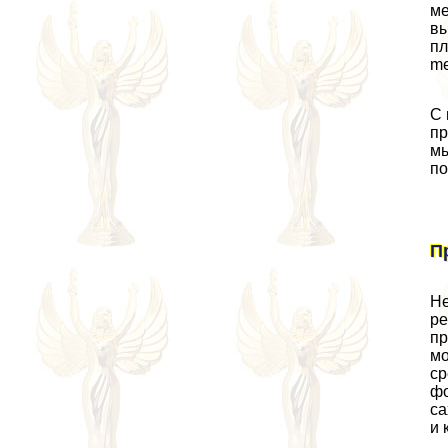
ме
вы
пл
me
С 
пр
мы
по
П
Не
ре
пр
мо
ср
фо
са
и 