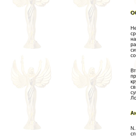
О
Не
ср
на
ра
си
со
Вт
пр
кр
св
су
Ло
А
N.
сп