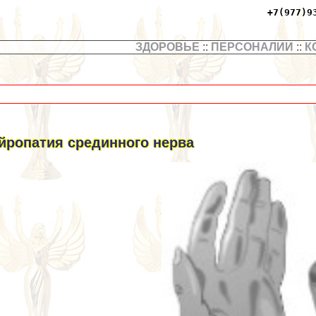
+7(977)9
ЗДОРОВЬЕ
::
ПЕРСОНАЛИИ
::
К
йропатия срединного нерва