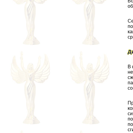
Бо
об
Се
по
ка
ср
Д
В 
не
сж
па
со
Пр
ко
си
по
по
сг