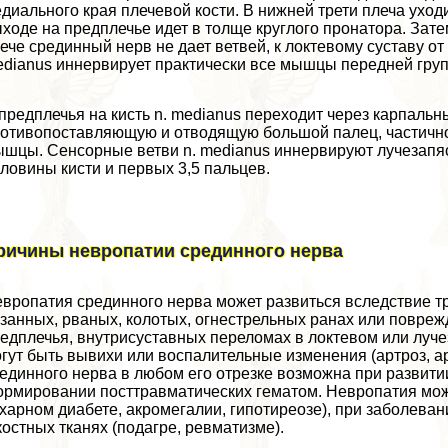
диального края плечевой кости. В нижней трети плеча уход
ходе на предплечье идет в толще круглого пронатора. За
ече срединный нерв не дает ветвей, к локтевому суставу от
dianus иннервирует пpaктически все мышцы передней гру
предплечья на кисть n. medianus переходит через карпаль
отивопоставляющую и отводящую большой палец, частичн
шцы. Сенсорные ветви n. medianus иннервируют лучезапяс
ловины кисти и первых 3,5 пальцев.
ричины невропатии срединного нерва
вропатия срединного нерва может развиться вследствие тр
занных, рваных, колотых, огнестрельных ранах или повреж
едплечья, внутрисуставных переломах в локтевом или луче
гут быть вывихи или воспалительные изменения (артроз, ар
единного нерва в любом его отрезке возможна при развитии
рмировании посттравматических гематом. Невропатия мож
харном диабете, акромегалии, гипотиреозе), при заболеван
костных тканях (подагре, ревматизме).