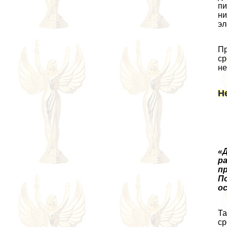
пи
ни
эл
Пр
ср
не
Н
«
ра
п
П
ос
Та
ср