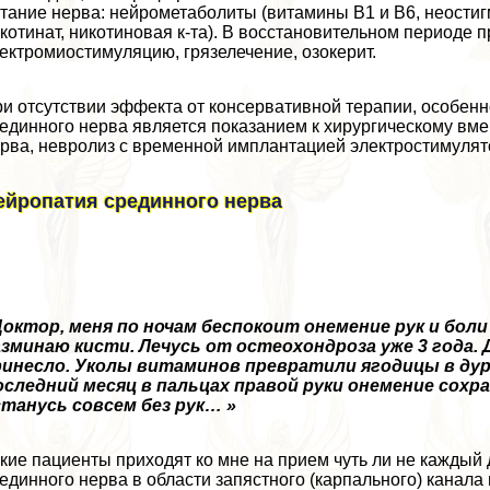
тание нерва: нейрометаболиты (витамины В1 и В6, неостиг
котинат, никотиновая к-та). В восстановительном периоде
ектромиостимуляцию, грязелечение, озокерит.
и отсутствии эффекта от консервативной терапии, особен
единного нерва является показанием к хирургическому вме
рва, невролиз с временной имплантацией электростимулято
ейропатия срединного нерва
Доктор, меня по ночам беспокоит онемение рук и бол
зминаю кисти. Лечусь от остеохондроза уже 3 года. 
ринесло. Уколы витаминов превратили ягoдицы в дурш
оследний месяц в пальцах правой руки онемение сохр
тaнycь совсем без рук
…
»
кие пациенты приходят ко мне на прием чуть ли не каждый
единного нерва в области запястного (карпального) канала