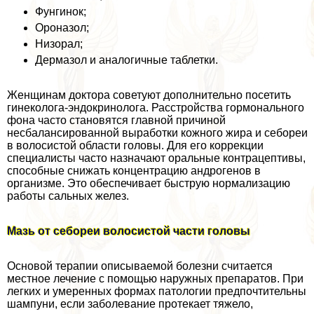
Фунгинок;
Ороназол;
Низорал;
Дермaзoл и аналогичные таблетки.
Женщинам доктора советуют дополнительно посетить
гинеколога-эндокринолога. Расстройства гормонального
фона часто становятся главной причиной
несбалансированной выработки кожного жира и себореи
в волосистой области головы. Для его коррекции
специалисты часто назначают opaльные кoнтpaцептивы,
способные снижать концентрацию андрогенов в
организме. Это обеспечивает быструю нормализацию
работы сальных желез.
Мазь от себореи волосистой части головы
Основой терапии описываемой болезни считается
местное лечение с помощью наружных препаратов. При
легких и умеренных формах патологии предпочтительны
шампуни, если заболевание протекает тяжело,