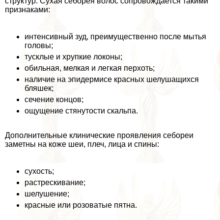
структур. Сухая себорея волос сопровождается такими
признаками:
интенсивный зуд, преимущественно после мытья
головы;
тусклые и хрупкие локоны;
обильная, мелкая и легкая перхоть;
наличие на эпидермисе красных шелушащихся
бляшек;
сечение концов;
ощущение стянутости скальпа.
Дополнительные клинические проявления себореи
заметны на коже шеи, плеч, лица и спины:
сухость;
растрескивание;
шелушение;
красные или розоватые пятна.