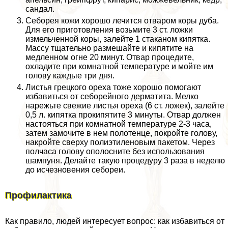
сандал.
Себорея кожи хорошо лечится отваром коры дуба.
Для его приготовления возьмите 3 ст. ложки
измельченной коры, залейте 1 стаканом кипятка.
Массу тщательно размешайте и кипятите на
медленном огне 20 минут. Отвар процедите,
охладите при комнатной температуре и мойте им
голову каждые три дня.
Листья грецкого ореха тоже хорошо помогают
избавиться от себорейного дерматита. Мелко
нарежьте свежие листья ореха (6 ст. ложек), залейте
0,5 л. кипятка прокипятите 3 минуты. Отвар должен
настояться при комнатной температуре 2-3 часа,
затем замочите в нем полотенце, покройте голову,
накройте сверху полиэтиленовым пакетом. Через
полчаса голову ополосните без использования
шампуня. Делайте такую процедуру 3 раза в неделю
до исчезновения себореи.
Профилактика
Как правило, людей интересует вопрос: как избавиться от