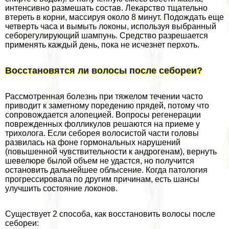
интенсивно размешать состав. Лекарство тщательно
втереть в корни, массируя около 8 минут. Подождать еще
четверть часа и вымыть локоны, используя выбранный
себорегулирующий шампунь. Средство разрешается
применять каждый день, пока не исчезнет перхоть.
Восстановятся ли волосы после себореи?
Рассмотренная болезнь при тяжелом течении часто
приводит к заметному поредению прядей, потому что
сопровождается алопецией. Вопросы регенерации
поврежденных фолликулов решаются на приеме у
трихолога. Если себорея волосистой части головы
развилась на фоне гормональных нарушений
(повышенной чувствительности к андрогенам), вернуть
шевелюре былой объем не удастся, но получится
остановить дальнейшее облысение. Когда патология
прогрессировала по другим причинам, есть шансы
улучшить состояние локонов.
Существует 2 способа, как восстановить волосы после
себореи: