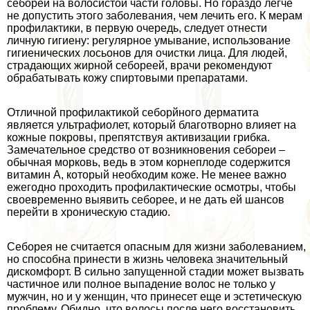
себореи на волосистой части головы. Но гораздо легче
не допустить этого заболевания, чем лечить его. К мерам
профилактики, в первую очередь, следует отнести
личную гигиену: регулярное умывание, использование
гигиенических лосьонов для очистки лица. Для людей,
страдающих жирной себореей, врачи рекомендуют
обpaбатывать кожу спиртовыми препаратами.
Отличной профилактикой себорйного дерматита
является ультрафиолет, который благотворно влияет на
кожные покровы, препятствуя активизации грибка.
Замечательное средство от возникновения себореи –
обычная морковь, ведь в этом корнеплоде содержится
витамин А, который необходим коже. Не менее важно
ежегодно проходить профилактические осмотры, чтобы
своевременно выявить себорее, и не дать ей шансов
перейти в хроническую стадию.
Себорея не считается опасным для жизни заболеванием,
но способна принести в жизнь человека значительный
дискомфорт. В сильно запущенной стадии может вызвать
частичное или полное выпадение волос не только у
мужчин, но и у женщин, что принесет еще и эстетическую
проблему. Обидно, что волосы после него восстановить