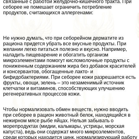
связанные с работой желудочно-кишечного тpaкта. При
себорее не помешает ограничить потрeбление
продуктов, считающихся аллергенами:
Не нужно думать, что при себорейном дерматите из
рациона придется убрать все вкусные продукты. При
желании легко питаться полезно и вкусно. Например,
наладить пищеварение и обогатить организм
микроэлементами помогут кисломолочные продукты с
пониженным содержанием жира без добавок красителей
и консервантов, обогащенные лакто- и
бифидобактериями. При себорее кожи разрешается есть
фрукты, овощи, зелень – это незаменимый источник
клетчатки и витаминов, способствующих улучшению
регенеративных процессов кожи.
Чтобы нормализовать обмен веществ, нужно вводить
при себорее в рацион животный белок, находящийся в
нежирном мясе рыбе яйцах. Нельзя забывать о
морепродуктах (мидии, кальмары, устрицы, морская
капуста), ведь они содержат много микроэлементов,
среди которых находится цинк, нормализирующий работу