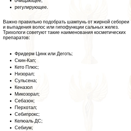
очищающее;
регулирующее.
Важно правильно подобрать шампунь от жирной себореи
и выпадения волос или гипофункции сальных желез.
Трихологи советуют такие наименования косметических
препаратов:
Фридерм Цинк или Деготь;
Скин-Кап;
Кето Плюс;
Низорал;
Сульсена;
Кеназол
Микозорал;
Себазон;
Перхотал;
Себипрокс;
Келюаль ДС;
Себиум;