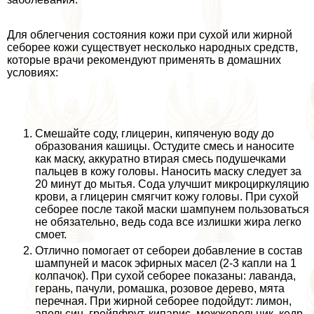
Для облегчения состояния кожи при сухой или жирной
себорее кожи существует несколько народных средств,
которые врачи рекомендуют применять в домашних
условиях:
Смешайте соду, глицерин, кипяченую воду до
образования кашицы. Остудите смесь и наносите
как маску, аккуратно втирая смесь подушечками
пальцев в кожу головы. Наносить маску следует за
20 минут до мытья. Сода улучшит микроциркуляцию
крови, а глицерин смягчит кожу головы. При сухой
себорее после такой маски шампунем пользоваться
не обязательно, ведь сода все излишки жира легко
смоет.
Отлично помогает от себореи добавление в состав
шампуней и масок эфирных масел (2-3 капли на 1
колпачок). При сухой себорее показаны: лаванда,
герань, пачули, ромашка, розовое дерево, мята
перечная. При жирной себорее подойдут: лимон,
апельсин, грейпфрут, кипарис, можжевельник, кедр,