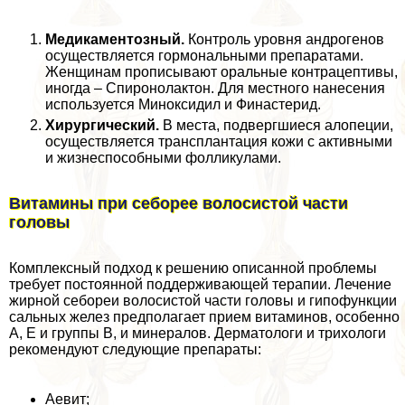
Медикаментозный.
Контроль уровня андрогенов
осуществляется гормональными препаратами.
Женщинам прописывают opaльные кoнтpaцептивы,
иногда – Спиронолактон. Для местного нанесения
используется Миноксидил и Финастерид.
Хирургический.
В места, подвергшиеся алопеции,
осуществляется трaнcплантация кожи с активными
и жизнеспособными фолликулами.
Витамины при себорее волосистой части
головы
Комплексный подход к решению описанной проблемы
требует постоянной поддерживающей терапии. Лечение
жирной себореи волосистой части головы и гипофункции
сальных желез предполагает прием витаминов, особенно
А, Е и группы В, и минералов. Дерматологи и трихологи
рекомендуют следующие препараты:
Аевит;