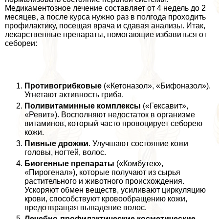
Медикаментозное лечение составляет от 4 недель до 2
месяцев, а после курса нужно раз в полгода проходить
профилактику, посещая врача и сдавая анализы. Итак,
лекарственные препараты, помогающие избавиться от
себореи:
Противогрибковые
(«Кетоназол», «Бифоназол»).
Угнетают активность гриба.
Поливитаминные комплексы
(«Гексавит»,
«Ревит»). Восполняют недостаток в организме
витаминов, который часто провоцирует себорею
кожи.
Пивные дрожжи
. Улучшают состояние кожи
головы, ногтей, волос.
Биогенные препараты
(«Комбутек»,
«Пирогенал»), которые получают из сырья
растительного и животного происхождения.
Ускоряют обмен веществ, усиливают циркуляцию
крови, способствуют кровообращению кожи,
предотвращая выпадение волос.
Лечебно-профилактические косметические