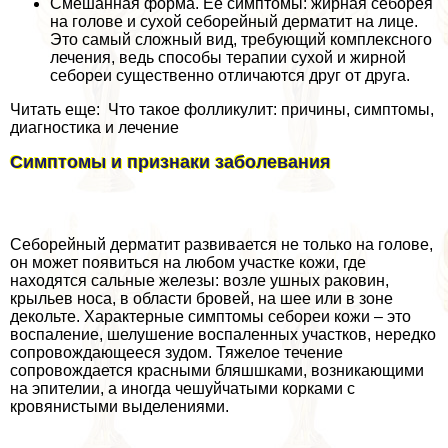
Смешанная форма. Ее симптомы: жирная себорея
на голове и сухой себорейный дерматит на лице.
Это самый сложный вид, требующий комплексного
лечения, ведь способы терапии сухой и жирной
себореи существенно отличаются друг от друга.
Читать еще: Что такое фолликулит: причины, симптомы,
диагностика и лечение
Симптомы и признаки заболевания
Себорейный дерматит развивается не только на голове,
он может появиться на любом участке кожи, где
находятся сальные железы: возле ушных paковин,
крыльев носа, в области бровей, на шее или в зоне
декольте. Хаpaктерные симптомы себореи кожи – это
воспаление, шелушение воспаленных участков, нередко
сопровождающееся зудом. Тяжелое течение
сопровождается красными бляшшками, возникающими
на эпителии, а иногда чешуйчатыми корками с
кровянистыми выделениями.