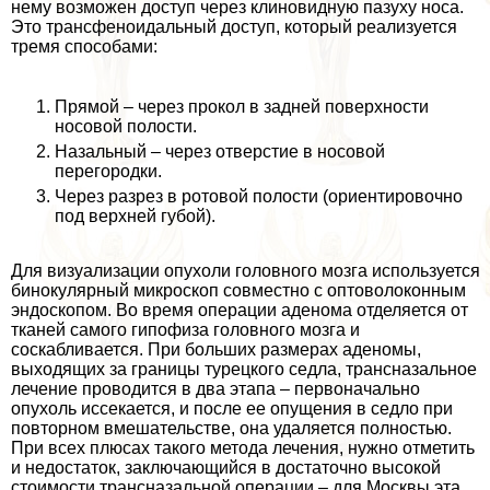
нему возможен доступ через клиновидную пазуху носа.
Это трaнcфеноидальный доступ, который реализуется
тремя способами:
Прямой – через прокол в задней поверхности
носовой полости.
Назальный – через отверстие в носовой
перегородки.
Через разрез в ротовой полости (ориентировочно
под верхней губой).
Для визуализации опухоли головного мозга используется
бинокулярный микроскоп совместно с оптоволоконным
эндоскопом. Во время операции аденома отделяется от
тканей самого гипофиза головного мозга и
соскабливается. При больших размерах аденомы,
выходящих за границы турецкого седла, трaнcназальное
лечение проводится в два этапа – первоначально
опухоль иссекается, и после ее опущения в седло при
повторном вмешательстве, она удаляется полностью.
При всех плюсах такого метода лечения, нужно отметить
и недостаток, заключающийся в достаточно высокой
стоимости трaнcназальной операции – для Москвы эта