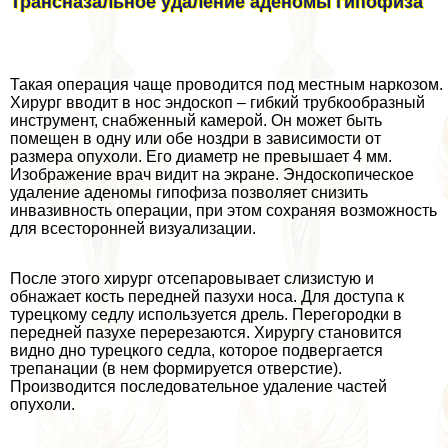
Трансназальное удаление аденомы гипофиза
Такая операция чаще проводится под местным наркозом.
Хирург вводит в нос эндоскоп – гибкий трубкообразный
инструмент, снабженный камерой. Он может быть
помещен в одну или обе ноздри в зависимости от
размера опухоли. Его диаметр не превышает 4 мм.
Изображение врач видит на экране. Эндоскопическое
удаление аденомы гипофиза позволяет снизить
инвазивность операции, при этом сохраняя возможность
для всесторонней визуализации.
После этого хирург отсепаровывает слизистую и
обнажает кость передней пазухи носа. Для доступа к
турецкому седлу используется дрель. Перегородки в
передней пазухе перерезаются. Хирургу становится
видно дно турецкого седла, которое подвергается
трепанации (в нем формируется отверстие).
Производится последовательное удаление частей
опухоли.