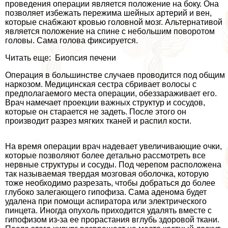
проведения операции является положение на боку. Она
позволяет избежать пережима шейных артерий и вен,
которые снабжают кровью головной мозг. Альтернативой
является положение на спине с небольшим поворотом
головы. Сама голова фиксируется.
Читать еще: Биопсия печени
Операция в большинстве случаев проводится под общим
наркозом. Медицинская сестра сбривает волосы с
предполагаемого места операции, обеззараживает его.
Врач намечает проекции важных структур и сосудов,
которые он старается не задеть. После этого он
производит разрез мягких тканей и распил кости.
На время операции врач надевает увеличивающие очки,
которые позволяют более детально рассмотреть все
нервные структуры и сосуды. Под черепом расположена
так называемая твердая мозговая оболочка, которую
тоже необходимо разрезать, чтобы добраться до более
глубоко залегающего гипофиза. Сама аденома будет
удалена при помощи аспиратора или электрического
пинцета. Иногда опухоль приходится удалять вместе с
гипофизом из-за ее прорастания вглубь здоровой ткани.