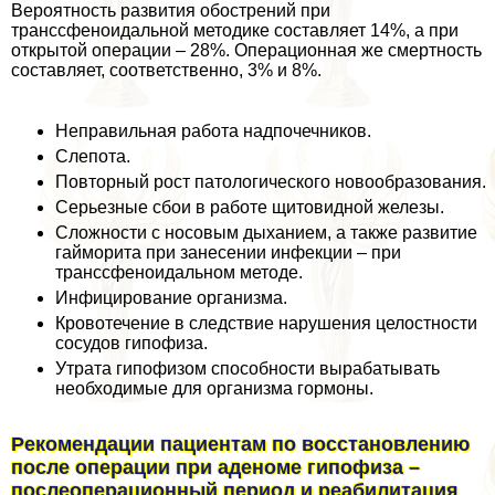
Вероятность развития обострений при
трaнcсфеноидальной методике составляет 14%, а при
открытой операции – 28%. Операционная же cмepтность
составляет, соответственно, 3% и 8%.
Неправильная работа надпочечников.
Слепота.
Повторный рост патологического новообразования.
Серьезные сбои в работе щитовидной железы.
Сложности с носовым дыханием, а также развитие
гайморита при занесении инфекции – при
трaнcсфеноидальном методе.
Инфицирование организма.
Кровотечение в следствие нарушения целостности
сосудов гипофиза.
Утрата гипофизом способности выpaбатывать
необходимые для организма гормоны.
Рекомендации пациентам по восстановлению
после операции при аденоме гипофиза –
послеоперационный период и реабилитация