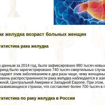
ак желудка возраст больных женщин
татистика paка желудка
 данным за 2014 год, было зафиксировано 980 тысяч новых 
риод было зарегистрировано 740 тысяч cмepтельных случае
радают этим заболеванием в два раза чаще, чему женщины
овень распространенности paка желудка наблюдается в азиат
ной, Центральной Америке и Западной Европе. При этом, 
развивающихся странах, что составляет более 700 тысяч в г
татистика по paку желудка в России