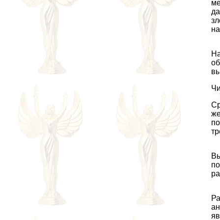
ме
да
зл
на
На
об
вы
Чи
Ср
же
по
тр
Вы
по
ра
Ра
ан
яв