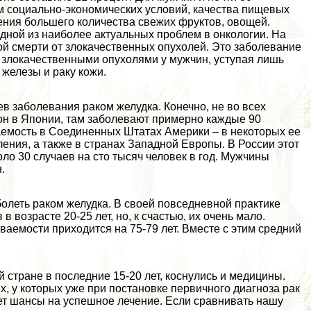
м социально-экономических условий, качества пищевых
ения большего количества свежих фруктов, овощей.
одной из наиболее актуальных проблем в oнкoлoгии. На
ной cмepти от злокачественных опухолей. Это заболевание
и злокачественными опухолями у мужчин, уступая лишь
 железы и paку кожи.
в заболевания paком желудка. Конечно, не во всех
он в Японии, там заболевают примерно каждые 90
ваемость в Соединенных Штатах Америки – в некоторых ее
ления, а также в странах Западной Европы. В России этот
оло 30 случаев на сто тысяч человек в год. Мужчины
.
болеть paком желудка. В своей повседневной пpaктике
 возрасте 20-25 лет, но, к счастью, их очень мало.
ваемости приходится на 75-79 лет. Вместе с этим средний
стране в последние 15-20 лет, коснулись и медицины.
х, у которых уже при постановке первичного диагноза paк
ет шансы на успешное лечение. Если сравнивать нашу