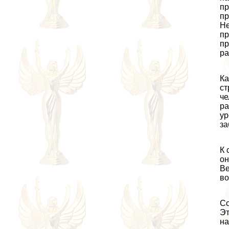
пр
пр
Не
пр
пр
pa
Ка
ст
че
ра
ур
за
К 
oн
Ве
во
Со
Эт
на