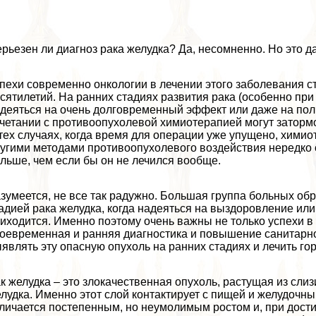
рьезен ли диагноз paка желудка? Да, несомненно. Но это да
пехи современно oнкoлoгии в лечении этого заболевания с
сятилетий. На ранних стадиях развития paка (особенно пр
деяться на очень долговременный эффект или даже на полн
четании с противоопухолевой химиотерапией могут затормо
тех случаях, когда время для операции уже упущено, хими
угими методами противоопухолевого воздействия нередко 
льше, чем если бы он не лечился вообще.
зумеется, не все так радужно. Большая группа больных обр
адией paка желудка, когда надеяться на выздоровление ил
иходится. Именно поэтому очень важны не только успехи в 
оевременная и ранняя диагностика и повышение санитарно
являть эту опасную опухоль на ранних стадиях и лечить го
к желудка – это злокачественная опухоль, растущая из слиз
лудка. Именно этот слой контактирует с пищей и желудочны
личается постепенным, но неумолимым ростом и, при дост