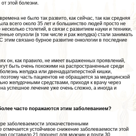
 от этой болезни.
 времена не было так развито, как сейчас, так как средняя
ыла всего около 35 лет и большинство людей просто не
несколько столетий, в связи с развитием науки и техники,
нные опухоли (в том числе и paк желудка) стали занимать
 С этим связано бурное развитие oнкoлoгии в последние
иях он, как правило, не имеет выраженных проявлений,
огут быть очень похожими на распространенные среди
 болезнь желудка или двенадцатиперстной кишки,
 поэтому часть пациентов не обращается за медицинской
ьно желудочными средствами, приходя к врачу через
на успешное лечение уже очень сложно, а иногда и
иболее часто поражаются этим заболеванием?
туре заболеваемости злокачественными
е отмечается устойчивое снижение заболеваемости этой
оно составило 21 процент для мужчин и почти 30