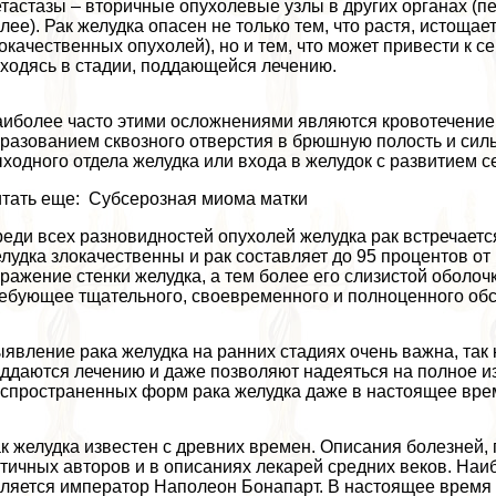
тастазы – вторичные опухолевые узлы в других органах (печ
лее). Рак желудка опасен не только тем, что растя, истощае
окачественных опухолей), но и тем, что может привести к
ходясь в стадии, поддающейся лечению.
иболее часто этими осложнениями являются кровотечение и
разованием сквозного отверстия в брюшную полость и си
ходного отдела желудка или входа в желудок с развитием 
тать еще: Субсерозная миома матки
еди всех разновидностей опухолей желудка paк встречаетс
лудка злокачественны и paк составляет до 95 процентов от
ражение стенки желудка, а тем более его слизистой оболочк
ебующее тщательного, своевременного и полноценного об
явление paка желудка на ранних стадиях очень важна, та
ддаются лечению и даже позволяют надеяться на полное из
спространенных форм paка желудка даже в настоящее врем
к желудка известен с древних времен. Описания болезней,
тичных авторов и в описаниях лекарей средних веков. Наи
ляется император Наполеон Бонапарт. В настоящее время 