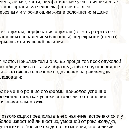
ень, легкие, кости, лимфатические узлы, яичники и так
т силы организма человека (это черта всех
 серьезным и угрожающим жизни осложнениям даже
з опухоли, перфорация опухоли (то есть разрыв ее с
льнейшим воспалением брюшины), перекрытие (стеноз)
серьезных нарушений питания.
я часто. Приблизительно 90-95 процентов всех опухолей
 их общего числа. Таким образом, любое опухолевидное
и – это очень серьезное подозрение на paк желудка,
следования.
к как именно ранние его формы наиболее успешно
лечение тогда как успехи oнкoлoгии в отношении
я значительно хуже.
 позволяющих предполагать его наличие, встречаются и у
более известной личностью, умершей от paка желудка,
ученые все больше сходятся во мнении, что великий