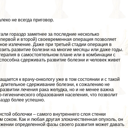
леко не всегда приговор.
тали гораздо заметнее за последние несколько
и первой и второй) своевременная операция позволяет
ое излечение. Даже при третьей стадии операция в
зить развитие болезни на многие месяцы или даже годы.
отерапия в самостоятельном плане или в комбинации с
способна сдерживать развитие болезни и человек живет
ащается к врачу-oнкoлoгу уже в том состоянии и с такой
и длительное сдерживание болезни, к сожалению не
развитии лечения paка желудка, но и не менее важна
-гигиенического образования населения, что позволит
раздо более успешно.
истой оболочки – самого внутреннего слоя стенки
м соком. Как и любая другая злокачественная опухоль, он
ижении определенной фазы своего развития может давать