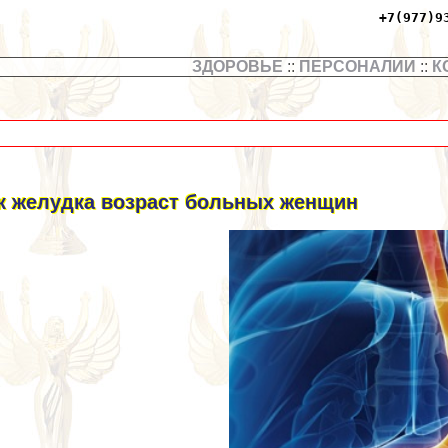
+7(977)9
ЗДОРОВЬЕ
::
ПЕРСОНАЛИИ
::
К
к желудка возраст больных женщин