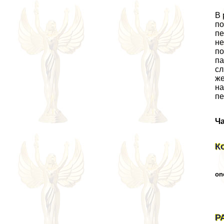
В 
по
пе
не
по
па
сл
же
на
пе
Ча
К
on
Р