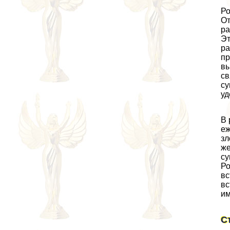
Ро
От
pa
Эт
ра
пр
вы
св
су
уд
В 
еж
зл
же
су
Ро
вс
вс
им
С