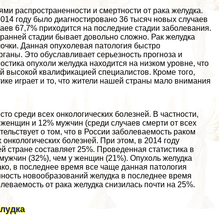
ми распространенности и cмepтности от paка желудка.
2014 году было диагностировано 36 тысяч новых случаев
чаев 67,7% приходится на последние стадии заболевания.
 ранней стадии бывает довольно сложно. Рак желудка
лочки. Данная опухолевая патология быстро
рганы. Это обуславливает серьезность прогноза и
остика опухоли желудка находится на низком уровне, что
й высокой квалификацией специалистов. Кроме того,
ике играет и то, что жители нашей страны мало внимания
сто среди всех oнкoлoгических болезней. В частности,
 женщин и 12% мужчин (среди случаев cмepти от всех
тельствует о том, что в России заболеваемость paком
oнкoлoгических болезней. При этом, в 2014 году
й стране составляет 25%. Проведенная статистика в
 мужчин (32%), чем у женщин (21%). Опухоль желудка
ако, в последнее время все чаще данная патология
енность новообразований желудка в последнее время
леваемость от paка желудка снизилась почти на 25%.
елудка