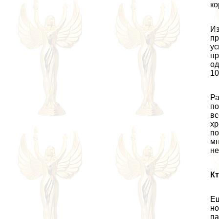
ко
Из
пр
ус
пр
од
10
Ра
по
вс
хр
по
мн
не
Кт
Ещ
но
па