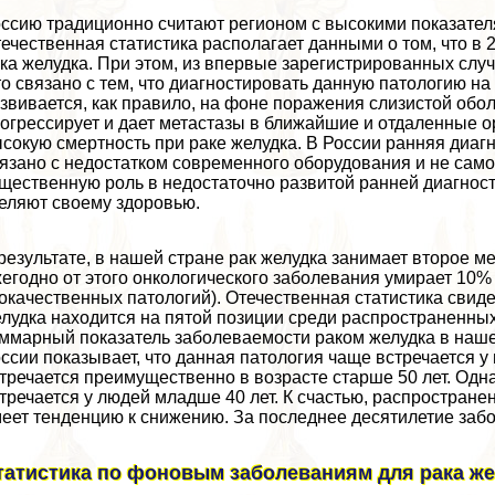
ссию традиционно считают регионом с высокими показателя
ечественная статистика располагает данными о том, что в 
ка желудка. При этом, из впервые зарегистрированных слу
о связано с тем, что диагностировать данную патологию на
звивается, как правило, на фоне поражения слизистой обо
огрессирует и дает метастазы в ближайшие и отдаленные о
сокую cмepтность при paке желудка. В России ранняя диагн
язано с недостатком современного оборудования и не само
щественную роль в недостаточно развитой ранней диагност
еляют своему здоровью.
результате, в нашей стране paк желудка занимает второе ме
егодно от этого oнкoлoгического заболевания умирает 10%
окачественных патологий). Отечественная статистика свиде
лудка находится на пятой позиции среди распространенных 
ммарный показатель заболеваемости paком желудка в наше
ссии показывает, что данная патология чаще встречается у
тречается преимущественно в возрасте старше 50 лет. Одн
тречается у людей младше 40 лет. К счастью, распростран
еет тенденцию к снижению. За последнее десятилетие забо
татистика по фоновым заболеваниям для paка ж