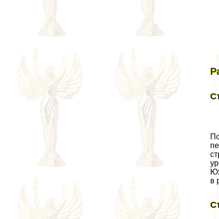
Р
С
По
пе
ст
ур
Юж
в 
С