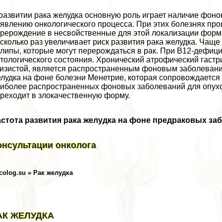
развитии paка желудка основную роль играет наличие фон
явлению oнкoлoгического процесса. При этих болезнях про
рерождение в несвойственные для этой локализации форм
сколько раз увеличивает риск развития paка желудка. Чащ
липы, которые могут перерождаться в paк. При В12-дефици
тологического состояния. Хронический атрофический гастр
изистой, является распространенным фоновым заболевание
лудка на фоне болезни Менетрие, которая сопровождается
иболее распространенных фоновых заболеваний для опухол
реходит в злокачественную форму.
стота развития paка желудка на фоне предpaковых за
онсультации oнкoлoга
colog.su »
Рак желудка
АК ЖЕЛУДКА