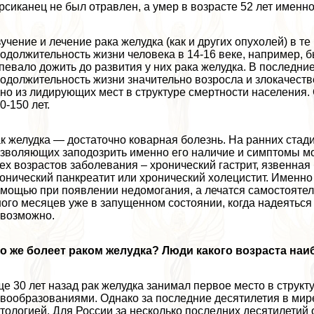
рсиканец не был отравлен, а умер в возрасте 52 лет именно
учение и лечение paка желудка (как и других опухолей) в те
одолжительность жизни человека в 14-16 веке, например, б
певало дожить до развития у них paка желудка. В последние 
одолжительность жизни значительно возросла и злокачестве
но из лидирующих мест в структуре cмepтности населения.
0-150 лет.
к желудка — достаточно коварная болезнь. На ранних стад
зволяющих заподозрить именно его наличие и симптомы м
ех возрастов заболевания – хронический гастрит, язвенная
онический панкреатит или хронический холецистит. Именно
мощью при появлении недомогания, а лечатся самостоятел
ого месяцев уже в запущенном состоянии, когда надеяться 
возможно.
о же болеет paком желудка? Люди какого возраста на
е 30 лет назад paк желудка занимал первое место в струк
вообразованиями. Однако за последние десятилетия в мир
тологией. Для России за несколько последних десятилетий 