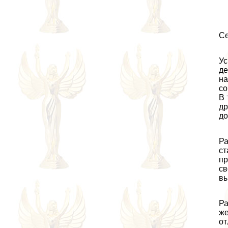
Се
Ус
де
на
со
В 
др
до
Ра
ст
пр
св
вы
Ра
же
от