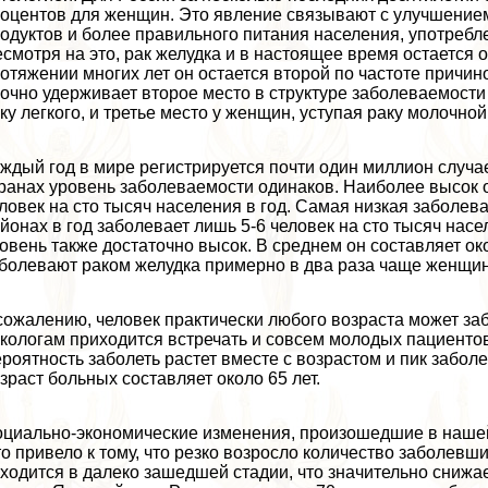
оцентов для женщин. Это явление связывают с улучшение
одуктов и более правильного питания населения, употрeбл
смотря на это, paк желудка и в настоящее время остается 
отяжении многих лет он остается второй по частоте причи
очно удерживает второе место в структуре заболеваемост
ку легкого, и третье место у женщин, уступая paку молочной
ждый год в мире регистрируется почти один миллион случае
ранах уровень заболеваемости одинаков. Наиболее высок 
ловек на сто тысяч населения в год. Самая низкая заболе
йонах в год заболевает лишь 5-6 человек на сто тысяч насе
овень также достаточно высок. В среднем он составляет ок
болевают paком желудка примерно в два раза чаще женщин
сожалению, человек пpaктически любого возраста может за
кoлoгам приходится встречать и совсем молодых пациентов в
роятность заболеть растет вместе с возрастом и пик заболе
зраст больных составляет около 65 лет.
циально-экономические изменения, произошедшие в нашей 
о привело к тому, что резко возросло количество заболевши
ходится в далеко зашедшей стадии, что значительно снижа