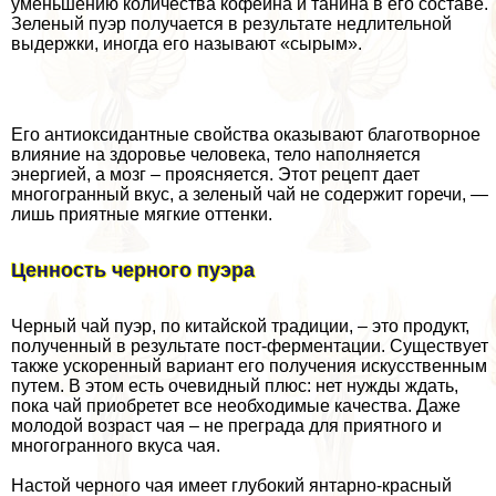
уменьшению количества кофеина и танина в его составе.
Зеленый пуэр получается в результате недлительной
выдержки, иногда его называют «сырым».
Его антиоксидантные свойства оказывают благотворное
влияние на здоровье человека, тело наполняется
энергией, а мозг – проясняется. Этот рецепт дает
многогранный вкус, а зеленый чай не содержит горечи, —
лишь приятные мягкие оттенки.
Ценность черного пуэра
Черный чай пуэр, по китайской традиции, – это продукт,
полученный в результате пост-ферментации. Существует
также ускоренный вариант его получения искусственным
путем. В этом есть очевидный плюс: нет нужды ждать,
пока чай приобретет все необходимые качества. Даже
молодой возраст чая – не преграда для приятного и
многогранного вкуса чая.
Настой черного чая имеет глубокий янтарно-красный