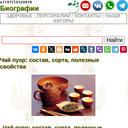
+7(977)9328978
Биографии
ЗДОРОВЬЕ
::
ПЕРСОНАЛИИ
::
КОНТАКТЫ
::
НАШИ
АВТОРЫ
Чай пуэр: состав, сорта, полезные
свойства
Чай пуэр: состав, сорта, полезные