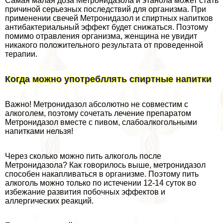
Самая малая доза Метронидазола и этанола может стать
причиной серьезных последствий для организма. При
применении свечей Метронидазол и спиртных напитков
антибактериальный эффект будет снижаться. Поэтому
помимо отравления организма, женщина не увидит
никакого положительного результата от проведенной
терапии.
Когда можно употрeбллять спиртные напитки
Важно! Метронидазол абсолютно не совместим с
алкоголем, поэтому сочетать лечение препаратом
Метронидазол вместе с пивом, слабоалкогольными
напитками нельзя!
Через сколько можно пить алкоголь после
Метронидазола? Как говорилось выше, метронидазол
способен накапливаться в организме. Поэтому пить
алкоголь можно только по истечении 12-14 суток во
избежание развития побочных эффектов и
аллергических реакций.