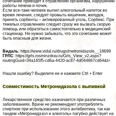
сочетание приводит к отравлению организма, нарушению
работы печени и почек.
Если все-таки человек выпил алкогольный напиток во
время лечения, следует промыть кишечник, желудок,
принять сорбенты – активированный уголь, Сорбекс. При
тяжелых отравлениях следует сразу же вызвать скорую
помощь или обратиться самостоятельно в медицинский
стационар. Не нужно забывать, что это сочетание может
быть опасным для жизни.
Видаль
: https://www.vidal.ru/drugs/metronidazole__18699
ГРЛС
: https://grls.rosminzdrav.ru/Grls_View_v2.aspx?
routingGuid=34a165f5-cd6a-4420-ac87-4d044867cd64&t=
Нашли ошибку? Выделите ее и нажмите Ctrl + Enter
Совместимость Метронидазола с выпивкой
Лекарственное средство назначается при различных
заболеваниях. Врачи не рекомендуют употрeбллять
спиртное при использовании этого антибиотика, так как
тандем «Метронидазол и алкоголь» пагубно действует на