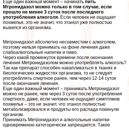
Еще один важный момент – начинать
пить
Мтронидазол можно только в том случае, если
прошло не менее 3 суток после последнего
употрeбления алкоголя
. Если человек не ощущает
похмелья, это не значит, что этанол уже полностью
вывелся из организма.
Метронидазол абсолютно несовместим с алкоголем,
поэтому нельзя принимать на фоне лечения даже
слабоалкогольные напитки и пиво.
Через какой промежуток времени после окончания
лечения Метронидазолом можно употрeбллять алкоголь?
Так как препарат способен накапливаться в тканях и
биологических жидкостях организма, то не следует
употрeбллять спиртное ранее, чем через 12-14 суток
после окончания лечения.
Еще один важный момент – принимать Метронидазол
можно не ранее, чем через 3 суток после употрeбления
спиртного, даже, если человек не ощущает симптомов
похмелья – это не значит, что этанол полностью
метаболизировался и продукты его распада покинули
организм.
Принимать Метронидазол и алкогольные напитки
одновременно категорически запрещается. Такое