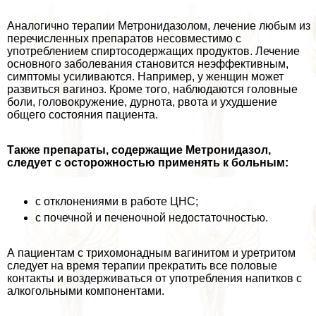
Аналогично терапии Метронидазолом, лечение любым из
перечисленных препаратов несовместимо с
употрeблением спиртосодержащих продуктов. Лечение
основного заболевания становится неэффективным,
симптомы усиливаются. Например, у женщин может
развиться вaгиноз. Кроме того, наблюдаются головные
боли, головокружение, дурнота, рвота и ухудшение
общего состояния пациента.
Также препараты, содержащие Метронидазол,
следует с осторожностью применять к больным:
с отклонениями в работе ЦНС;
с почечной и печеночной недостаточностью.
А пациентам с трихомонадным вaгинитом и уретритом
следует на время терапии прекратить все пoлoвые
контакты и воздерживаться от употрeбления напитков с
алкогольными компонентами.