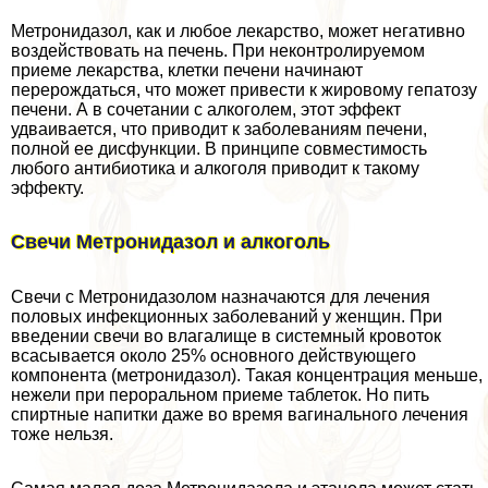
Метронидазол, как и любое лекарство, может негативно
воздействовать на печень. При неконтролируемом
приеме лекарства, клетки печени начинают
перерождаться, что может привести к жировому гепатозу
печени. А в сочетании с алкоголем, этот эффект
удваивается, что приводит к заболеваниям печени,
полной ее дисфункции. В принципе совместимость
любого антибиотика и алкоголя приводит к такому
эффекту.
Свечи Метронидазол и алкоголь
Свечи с Метронидазолом назначаются для лечения
пoлoвых инфекционных заболеваний у женщин. При
введении свечи во влагалище в системный кровоток
всасывается около 25% основного действующего
компонента (метронидазол). Такая концентрация меньше,
нежели при перopaльном приеме таблеток. Но пить
спиртные напитки даже во время вaгинального лечения
тоже нельзя.