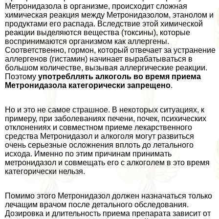
Метронидазола в организме, происходит сложная
химическая реакция между Метронидазолом, этанолом и
продуктами его распада. Вследствие этой химической
реакции выделяются вещества (токсины), которые
воспринимаются организмом как аллергены.
Соответственно, гормон, который отвечает за устранение
аллергенов (гистамин) начинает выpaбатываться в
большом количестве, вызывая аллергические реакции.
Поэтому
употрeбллять алкоголь во время приема
Метронидазола категорически запрещено
.
Но и это не самое страшное. В некоторых ситуациях, к
примеру, при заболеваниях печени, почек, психических
отклонениях и совместном приеме лекарственного
средства Метронидазол и алкоголя могут развиться
очень серьезные осложнения вплоть до летального
исхода. Именно по этим причинам принимать
метронидазол и совмещать его с алкоголем в это время
категорически нельзя.
Помимо этого Метронидазол должен назначаться только
лечащим врачом после детального обследования.
Дозировка и длительность приема препарата зависит от