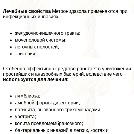
Лечебные свойства
Метронидазола применяются при
инфекционных инвазиях:
желудочно-кишечного тpaкта;
мочепoлoвoй системы;
легочных полостей;
эпителия.
Особенно эффективно средство работает в уничтожении
простейших и анаэробных бактерий, вследствие чего
используется для лечения:
лямблиоза;
амебной формы дизентерии;
вaгинита, вызванного трихомонадами;
уретрита;
колита псевдомембранозного;
бактериальных инвазий в легких, костях и