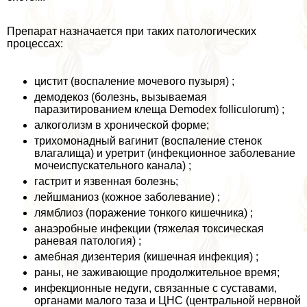
Препарат назначается при таких патологических
процессах:
цистит (воспаление мочевого пузыря) ;
демодекоз (болезнь, вызываемая
паразитированием клеща Demodex folliculorum) ;
алкоголизм в хронической форме;
трихомонадный вaгинит (воспаление стенок
влагалища) и уретрит (инфекционное заболевание
мочеиспускательного канала) ;
гастрит и язвенная болезнь;
лейшманиоз (кожное заболевание) ;
лямблиоз (поражение тонкого кишечника) ;
анаэробные инфекции (тяжелая токсическая
раневая патология) ;
амебная дизентерия (кишечная инфекция) ;
раны, не заживающие продолжительное время;
инфекционные недуги, связанные с суставами,
органами малого таза и ЦНС (центральной нервной