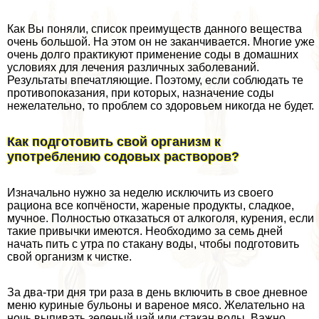
Как Вы поняли, список преимуществ данного вещества
очень большой. На этом он не заканчивается. Многие уже
очень долго пpaктикуют применение соды в домашних
условиях для лечения различных заболеваний.
Результаты впечатляющие. Поэтому, если соблюдать те
противопоказания, при которых, назначение соды
нежелательно, то проблем со здоровьем никогда не будет.
Как подготовить свой организм к
употрeблению содовых растворов?
Изначально нужно за неделю исключить из своего
рациона все копчёности, жареные продукты, сладкое,
мучное. Полностью отказаться от алкоголя, курения, если
такие привычки имеются. Необходимо за семь дней
начать пить с утра по стакану воды, чтобы подготовить
свой организм к чистке.
За два-три дня три раза в день включить в свое дневное
меню куриные бульоны и вареное мясо. Желательно на
ночь выпивать зеленый чай или стакан воды. Важно