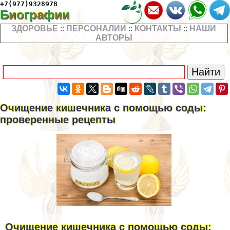
+7(977)9328978
Биографии
ЗДОРОВЬЕ
::
ПЕРСОНАЛИИ
::
КОНТАКТЫ
::
НАШИ
АВТОРЫ
Очищение кишечника с помощью соды:
проверенные рецепты
Очищение кишечника с помощью соды: