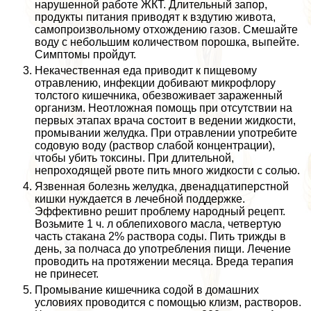
нарушенной работе ЖКТ. Длительный запор,
продукты питания приводят к вздутию живота,
самопроизвольному отхождению газов. Смешайте
воду с небольшим количеством порошка, выпейте.
Симптомы пройдут.
Некачественная еда приводит к пищевому
отравлению, инфекции добивают микрофлору
толстого кишечника, обезвоживает зараженный
организм. Неотложная помощь при отсутствии на
первых этапах врача состоит в ведении жидкости,
промывании желудка. При отравлении употребите
содовую воду (раствор слабой концентрации),
чтобы убить токсины. При длительной,
непроходящей рвоте пить много жидкости с солью.
Язвенная болезнь желудка, двенадцатиперстной
кишки нуждается в лечебной поддержке.
Эффективно решит проблему народный рецепт.
Возьмите 1 ч. л облепихового масла, четвертую
часть стакана 2% раствора соды. Пить трижды в
день, за полчаса до употрeбления пищи. Лечение
проводить на протяжении месяца. Вреда терапия
не принесет.
Промывание кишечника содой в домашних
условиях проводится с помощью клизм, растворов.