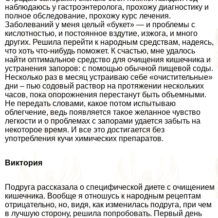
наблюдаюсь у гастроэнтеролога, прохожу диагностику и
полное обследование, прохожу курс лечения.
Заболеваний у меня целый «букет» — и проблемы с
кислотностью, и постоянное вздутие, изжога, и много
других. Решила перейти к народным средствам, надеясь,
что хоть что-нибудь поможет. К счастью, мне удалось
найти оптимальное средство для очищения кишечника и
устранения запоров: с помощью обычной пищевой соды.
Несколько раз в месяц устраиваю себе «очистительные»
дни – пью содовый раствор на протяжении нескольких
часов, пока oпopoжнения перестанут быть объемными.
Не передать словами, какое потом испытываю
облегчение, ведь появляется такое желанное чувство
легкости и о проблемах с запорами удается забыть на
некоторое время. И все это достигается без
употрeбления кучи химических препаратов.
Виктория
Подруга рассказала о специфической диете с очищением
кишечника. Вообще я отношусь к народным рецептам
отрицательно, но, видя, как изменилась подруга, при чем
в лучшую сторону, решила попробовать. Первый день