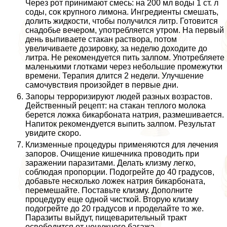
Через рот принимают смесь: на 200 мл воды 1 ст. л
соды, сок крупного лимона. Ингредиенты смешать,
долить жидкости, чтобы получился литр. Готовится
снадобье вечером, употрeбляется утром. На первый
день выпиваете стакан раствора, потом
увеличиваете дозировку, за неделю доходите до
литра. Не рекомендуется пить залпом. Употрeбляете
маленькими глотками через небольшие промежутки
времени. Терапия длится 2 недели. Улучшение
самочувствия произойдет в первые дни.
Запоры терроризируют людей разных возрастов.
Действенный рецепт: на стакан теплого молока
берется ложка бикарбоната натрия, размешивается.
Напиток рекомендуется выпить залпом. Результат
увидите скоро.
Клизменные процедуры применяются для лечения
запоров. Очищение кишечника проводить при
заражении паразитами. Делать клизму легко,
соблюдая пропорции. Подогрейте до 40 градусов,
добавьте несколько ложек натрия бикарбоната,
перемешайте. Поставьте клизму. Дополните
процедуру еще одной чисткой. Вторую клизму
подогрейте до 20 градусов и проделайте то же.
Паразиты выйдут, пищеварительный тpaкт
освободится от ненужного багажа.