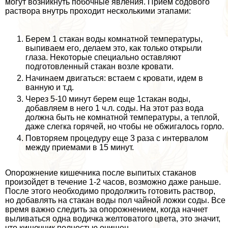
могут возникнуть побочные явления. Прием содового
раствора внутрь проходит несколькими этапами:
Берем 1 стакан воды комнатной температуры,
выпиваем его, делаем это, как только открыли
глаза. Некоторые специально оставляют
подготовленный стакан возле кровати.
Начинаем двигаться: встаем с кровати, идем в
ванную и т.д.
Через 5-10 минут берем еще 1стакан воды,
добавляем в него 1 ч.л. соды. На этот раз вода
должна быть не комнатной температуры, а теплой,
даже слегка горячей, но чтобы не обжигалось горло.
Повторяем процедуру еще 3 раза с интервалом
между приемами в 15 минут.
Опорожнение кишечника после выпитых стаканов
произойдет в течение 1-2 часов, возможно даже раньше.
После этого необходимо продолжить готовить раствор,
но добавлять на стакан воды пол чайной ложки соды. Все
время важно следить за oпopoжнением, когда начнет
выливаться одна водичка желтоватого цвета, это значит,
что кишечник полностью очищен.