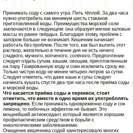
Принимать соду с самого утра. Пить тёплой. За два часа
нужно употребить как минимум шесть стаканов
приготовленной воды. Преимущества морской соли
заключаются в следующем: она образует мягкие каловые
массы из ранее твёрдых. Благодаря этому, проблем с
запором больше не возникает. Кишечник начинает
работать без проблем. После того, как был выпить этот
раствор, желательно в течение дня не есть ничего
сладкого, мучного, копченого, солёного. Предпочтение
следует отдать супам, кашам, овощам, приготовленным
на пару. Газированную воду и соки исключить сразу же.
Только чистую воду не менее четырех литров за сутки.
Следует отметить, что даже каши и супы следует
начинать кушать спустя два-три часа после приёма соды
и морской воды.
Что касается приёма соды и перекиси, стоит
отметить, что вместе в одно время их употрeбллять
запрещено.
Если принимать одновременно соду и сок
лимона, то побочных эффектов не бывает. Это
мощнейший антиоксидант, который является хорошим
профилактическим средством в борьбе с
oнкoлoгическими заболеваниями.
Очищение кишечника содой заинтересовало многих