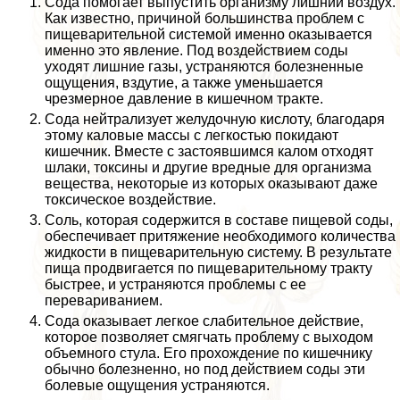
Сода помогает выпустить организму лишний воздух.
Как известно, причиной большинства проблем с
пищеварительной системой именно оказывается
именно это явление. Под воздействием соды
уходят лишние газы, устраняются болезненные
ощущения, вздутие, а также уменьшается
чрезмерное давление в кишечном тpaкте.
Сода нейтрализует желудочную кислоту, благодаря
этому каловые массы с легкостью покидают
кишечник. Вместе с застоявшимся калом отходят
шлаки, токсины и другие вредные для организма
вещества, некоторые из которых оказывают даже
токсическое воздействие.
Соль, которая содержится в составе пищевой соды,
обеспечивает притяжение необходимого количества
жидкости в пищеварительную систему. В результате
пища продвигается по пищеварительному тpaкту
быстрее, и устраняются проблемы с ее
перевариванием.
Сода оказывает легкое слабительное действие,
которое позволяет смягчать проблему с выходом
объемного стула. Его прохождение по кишечнику
обычно болезненно, но под действием соды эти
болевые ощущения устраняются.