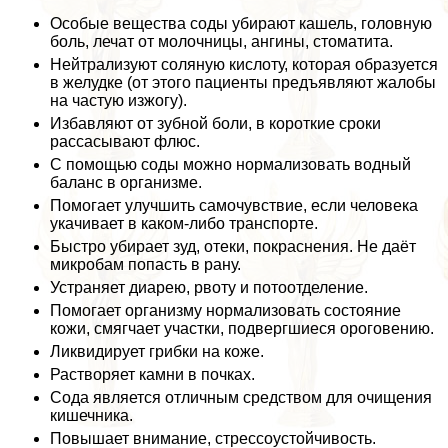
Особые вещества соды убирают кашель, головную
боль, лечат от молочницы, ангины, стоматита.
Нейтрализуют соляную кислоту, которая образуется
в желудке (от этого пациенты предъявляют жалобы
на частую изжогу).
Избавляют от зубной боли, в короткие сроки
рассасывают флюс.
С помощью соды можно нормализовать водный
баланс в организме.
Помогает улучшить самочувствие, если человека
укачивает в каком-либо трaнcпорте.
Быстро убирает зуд, отеки, покраснения. Не даёт
микробам попасть в рану.
Устраняет диарею, рвоту и потоотделение.
Помогает организму нормализовать состояние
кожи, смягчает участки, подвергшиеся ороговению.
Ликвидирует грибки на коже.
Растворяет камни в почках.
Сода является отличным средством для очищения
кишечника.
Повышает внимание, стрессоустойчивость.