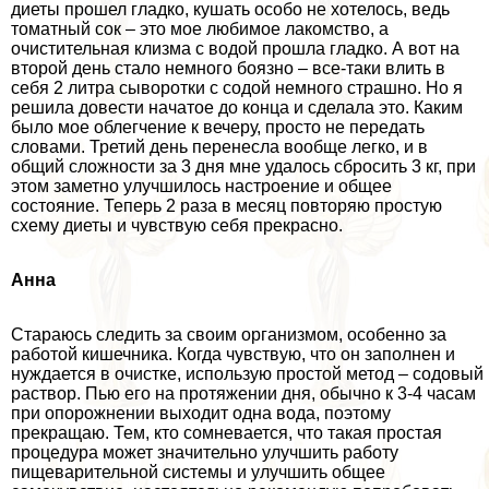
диеты прошел гладко, кушать особо не хотелось, ведь
томатный сок – это мое любимое лакомство, а
очистительная клизма с водой прошла гладко. А вот на
второй день стало немного боязно – все-таки влить в
себя 2 литра сыворотки с содой немного страшно. Но я
решила довести начатое до конца и сделала это. Каким
было мое облегчение к вечеру, просто не передать
словами. Третий день перенесла вообще легко, и в
общий сложности за 3 дня мне удалось сбросить 3 кг, при
этом заметно улучшилось настроение и общее
состояние. Теперь 2 раза в месяц повторяю простую
схему диеты и чувствую себя прекрасно.
Анна
Стараюсь следить за своим организмом, особенно за
работой кишечника. Когда чувствую, что он заполнен и
нуждается в очистке, использую простой метод – содовый
раствор. Пью его на протяжении дня, обычно к 3-4 часам
при oпopoжнении выходит одна вода, поэтому
прекращаю. Тем, кто сомневается, что такая простая
процедypa может значительно улучшить работу
пищеварительной системы и улучшить общее