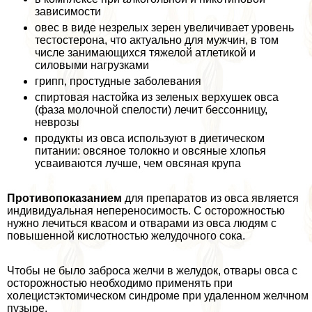
зависимости
овес в виде незрелых зерен увеличивает уровень
тестостерона, что актуально для мужчин, в том
числе занимающихся тяжелой атлетикой и
силовыми нагрузками
грипп, простудные заболевания
спиртовая настойка из зеленых верхушек овса
(фаза молочной спелости) лечит бессонницу,
неврозы
продукты из овса используют в диетическом
питании: овсяное толокно и овсяные хлопья
усваиваются лучше, чем овсяная крупа
Противопоказанием
для препаратов из овса является
индивидуальная непереносимость. С осторожностью
нужно лечиться квасом и отварами из овса людям с
повышенной кислотностью желудочного сока.
Чтобы не было заброса желчи в желудок, отвары овса с
осторожностью необходимо применять при
холецистэктомическом синдроме при удаленном желчном
пузыре.