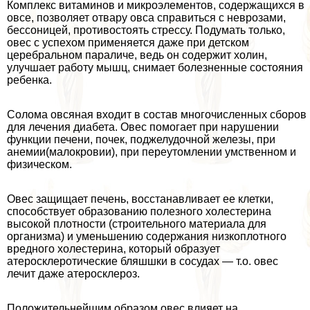
Комплекс витаминов и микроэлементов, содержащихся в
овсе, позволяет отвару овса справиться с неврозами,
бессоницей, противостоять стрессу. Подумать только,
овес с успехом применяется даже при детском
церебральном параличе, ведь он содержит холин,
улучшает работу мышц, снимает болезненные состояния
ребенка.
Солома овсяная входит в состав многочисленных сборов
для лечения диабета. Овес помогает при нарушении
функции печени, почек, поджелудочной железы, при
анемии(малокровии), при переутомлении умственном и
физическом.
Овес защищает печень, восстанавливает ее клетки,
способствует образованию полезного холестерина
высокой плотности (строительного материала для
организма) и уменьшению содержания низкоплотного
вредного холестерина, который образует
атеросклеротические бляшшки в сосудах — т.о. овес
лечит даже атеросклероз.
Положительнейшим образом овес влияет на