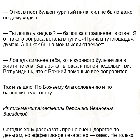
— Отче, в пост бульон куриный пила, сил не было даже
по дому ходить.
— Ты лошадь видела? — батюшка спрашивает в ответ. Я
от такого вопроса встала в тупик. «Причем тут лошадь»,
думаю. А он как бы на мои мысли отвечает:
— Лошадь сильнее тебя, хоть куриного бульончика в
жизни не ела. Запарь-ка ты овса и попей недельки три.
Вот увидишь, что с Божией помощью все поправится.
Так и вышло. По Божьему благословению и по
батюшкиному совету.
Из письма читательницы Вероники Ивановны
Засадской
Сегодня хочу рассказать про не очень дорогое по
деньгам, но эффективное лекарство —
овес.
Не только