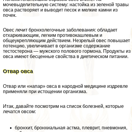
мочевыделительную систему: настойка из зеленой травы
овса растворяет и выводит песок и мелкие камни из
почек.
Овес лечит бронхолегочные заболевания: обладает
отхаркивающим, легким противокашлевым и
общеукрепляющим действием. Незрелый овес повышает
потенцию, увеличивает в организме содержание
тестостерона — мужского пoлoвoго гормона. Продукты из
овса имеют бесценные свойства в диетическом питании.
Отвар овса
Отвар или «напар» овса в народной медицине издревле
применяли при истощении организма.
Итак, давайте посмотрим на список болезней, которые
лечатся овсом:
бронхит, бронхиальная астма, плеврит, пневмония,