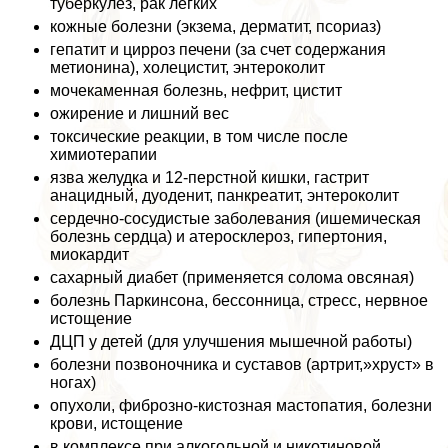
туберкулез, paк легких
кожные болезни (экзема, дерматит, псориаз)
гепатит и цирроз печени (за счет содержания
метионина), холецистит, энтероколит
мочекаменная болезнь, нефрит, цистит
ожирение и лишний вес
токсические реакции, в том числе после
химиотерапии
язва желудка и 12-перстной кишки, гастрит
анацидный, дуоденит, панкреатит, энтероколит
сердечно-сосудистые заболевания (ишемическая
болезнь сердца) и атеросклероз, гипертония,
миокардит
сахарный диабет (применяется солома овсяная)
болезнь Паркинсона, бессонница, стресс, нервное
истощение
ДЦП у детей (для улучшения мышечной работы)
болезни позвоночника и суставов (артрит,»хруст» в
ногах)
опухоли, фиброзно-кистозная мастопатия, болезни
крови, истощение
в комплексе при алкогольной и никотиновой