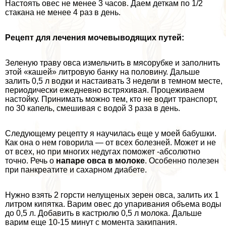
Настоять овес не менее 3 часов. Даем деткам по 1/2
стакана не менее 4 раз в день.
Рецепт для лечения мочевыводящих путей:
Зеленую траву овса измельчить в мясорубке и заполнить
этой «кашей» литровую банку на половину. Дальше
залить 0,5 л водки и настаивать 3 недели в темном месте,
периодически ежедневно встряхивая. Процеживаем
настойку. Принимать можно тем, кто не водит трaнcпорт,
по 30 капель, смешивая с водой 3 раза в день.
Следующему рецепту я научилась еще у моей бабушки.
Как она о нем говорила — от всех болезней. Может и не
от всех, но при многих недугах поможет -абсолютно
точно. Речь о
напаре овса в молоке
. Особенно полезен
при панкреатите и сахарном диабете.
Нужно взять 2 горсти нелущеных зерен овса, залить их 1
литром кипятка. Варим овес до упаривания объема воды
до 0,5 л. Добавить в кастрюлю 0,5 л молока. Дальше
варим еще 10-15 минут с момента закипания.