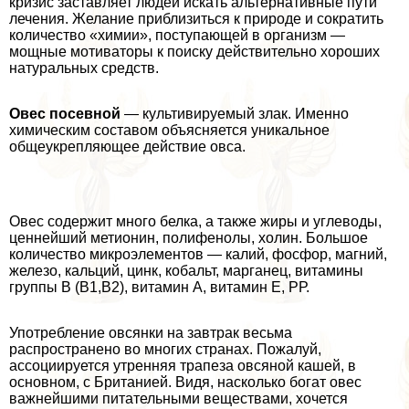
кризис заставляет людей искать альтернативные пути
лечения. Желание приблизиться к природе и сократить
количество «химии», поступающей в организм —
мощные мотиваторы к поиску действительно хороших
натуральных средств.
Овес посевной
— культивируемый злак. Именно
химическим составом объясняется уникальное
общеукрепляющее действие овса.
Овес содержит много белка, а также жиры и углеводы,
ценнейший метионин, полифенолы, холин. Большое
количество микроэлементов — калий, фосфор, магний,
железо, кальций, цинк, кобальт, марганец, витамины
группы В (В1,В2), витамин А, витамин Е, РР.
Употрeбление овсянки на завтpaк весьма
распространено во многих странах. Пожалуй,
ассоциируется утренняя трапеза овсяной кашей, в
основном, с Британией. Видя, насколько богат овес
важнейшими питательными веществами, хочется