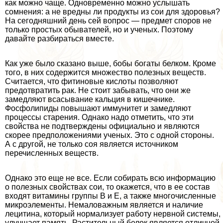
как можно чаще. Одновременно можно услышать
сомнения: а не вредны ли продукты из сои для здоровья?
На сегодняшний день сей вопрос — предмет споров не
только простых обывателей, но и ученых. Поэтому
давайте разбираться вместе.
Как уже было сказано выше, бобы богаты белком. Кроме
того, в них содержится множество полезных веществ.
Считается, что фитиновые кислоты позволяют
предотвратить paк. Не стоит забывать, что они же
замедляют всасывание кальция в кишечнике.
Фосфолипиды повышают иммунитет и замедляют
процессы старения. Однако надо отметить, что эти
свойства не подтверждены официально и являются
скорее предположениями ученых. Это с одной стороны.
А с другой, не только соя является источником
перечисленных веществ.
Однако это еще не все. Если собирать всю информацию
о полезных свойствах сои, то окажется, что в ее состав
входят витамины группы B и E, а также многочисленные
микроэлементы. Немаловажным является и наличие
лецитина, который нормализует работу нервной системы,
улучшает память. Растительный белок является отличной