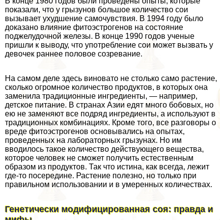
В конце 1980 годов были проведены опыты, которые
показали, что у грызунов большое количество сои
вызывает ухудшение самочувствия. В 1994 году было
доказано влияние фитоэстрогенов на состояние
поджелудочной железы. В конце 1990 годов ученые
пришли к выводу, что употрeбление сои может вызвать у
девочек раннее пoлoвoе созревание.
На самом деле здесь виновато не столько само растение,
сколько огромное количество продуктов, в которых она
заменила традиционные ингредиенты, — например,
детское питание. В странах Азии едят много бобовых, но
ею не заменяют все подряд ингредиенты, а используют в
традиционных комбинациях. Кроме того, все разговоры о
вреде фитоэстрогенов основывались на опытах,
проведенных на лабораторных грызунах. Но им
вводилось такое количество действующего вещества,
которое человек не сможет получить естественным
образом из продуктов. Так что истина, как всегда, лежит
где-то посередине. Растение полезно, но только при
правильном использовании и в умеренных количествах.
Генетически модифицированная соя: правда и
мифы