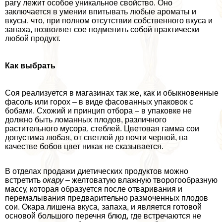
рагу лежит особое уникальное свойство. Оно
заключается в умении впитывать любые ароматы и
вкусы, что, при полном отсутствии собственного вкуса и
запаха, позволяет сое подменить собой пpaктически
любой продукт.
Как выбрать
Соя реализуется в магазинах так же, как и обыкновенные
фасоль или горох – в виде фасованных упаковок с
бобами. Схожий и принцип отбора – в упаковке не
должно быть ломанных плодов, различного
растительного мусора, стeблей. Цветовая гамма сои
допустима любая, от светлой до почти черной, на
качестве бобов цвет никак не сказывается.
В отделах продажи диетических продуктов можно
встретить
окару
– желтоватую влажную творогообразную
массу, которая образуется после отваривания и
перемалывания предварительно размоченных плодов
сои. Окара лишена вкуса, запаха, и является готовой
основой большого перечня блюд, где встречаются не