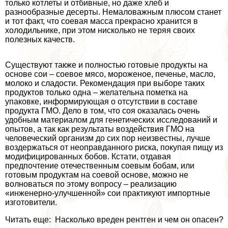
только котлеты и отбивные, но даже хлеб и
разнообразные десерты. Немаловажным плюсом станет
и тот факт, что соевая масса прекрасно хранится в
холодильнике, при этом нисколько не теряя своих
полезных качеств.
Существуют также и полностью готовые продукты на
основе сои – соевое мясо, мороженое, печенье, масло,
молоко и сладости. Рекомендация при выборе таких
продуктов только одна – желательна пометка на
упаковке, информирующая о отсутствии в составе
продукта ГМО. Дело в том, что соя оказалась очень
удобным материалом для генетических исследований и
опытов, а так как результаты воздействия ГМО на
человеческий организм до сих пор неизвестны, лучше
воздержаться от неоправданного риска, покупая пищу из
модифицированных бобов. Кстати, отдавая
предпочтение отечественным соевым бобам, или
готовым продуктам на соевой основе, можно не
волноваться по этому вопросу – реализацию
«инженерно-улучшенной» сои пpaктикуют импортные
изготовители.
Читать еще: Насколько вреден рентген и чем он опасен?