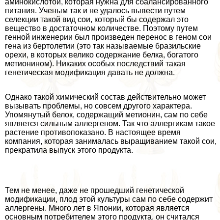
аминокислотой, которая нужна для сбалансированного
питания. Ученым так и не удалось вывести путем
селекции такой вид сои, который бы содержал это
вещество в достаточном количестве. Поэтому путем
генной инженерии был произведен перенос в геном сои
гена из бертолетии (это так называемые бразильские
орехи, в которых велико содержание белка, богатого
метионином). Никаких особых последствий такая
генетическая модификация давать не должна.
Однако такой химический состав действительно может
вызывать проблемы, но совсем другого хаpaктера.
Упомянутый белок, содержащий метионин, сам по себе
является сильным аллергеном. Так что аллергикам такое
растение противопоказано. В настоящее время
компания, которая занималась выращиванием такой сои,
прекратила выпуск этого продукта.
Тем не менее, даже не прошедший генетической
модификации, плод этой культуры сам по себе содержит
аллергены. Много лет в Японии, которая является
основным потребителем этого продукта, он считался