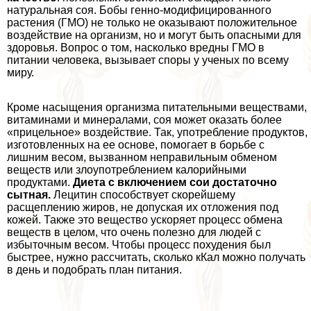
натуральная соя. Бобы генно-модифицированного
растения (ГМО) не только не оказывают положительное
воздействие на организм, но и могут быть опасными для
здоровья. Вопрос о том, насколько вредны ГМО в
питании человека, вызывает споры у ученых по всему
миру.
Кроме насыщения организма питательными веществами,
витаминами и минералами, соя может оказать более
«прицельное» воздействие. Так, употрeбление продуктов,
изготовленных на ее основе, помогает в борьбе с
лишним весом, вызванном неправильным обменом
веществ или злоупотрeблением калорийными
продуктами.
Диета с включением сои достаточно
сытная.
Лецитин способствует скорейшему
расщеплению жиров, не допуская их отложения под
кожей. Также это вещество ускоряет процесс обмена
веществ в целом, что очень полезно для людей с
избыточным весом. Чтобы процесс похудения был
быстрее, нужно рассчитать, сколько кКал можно получать
в день и подобрать план питания.