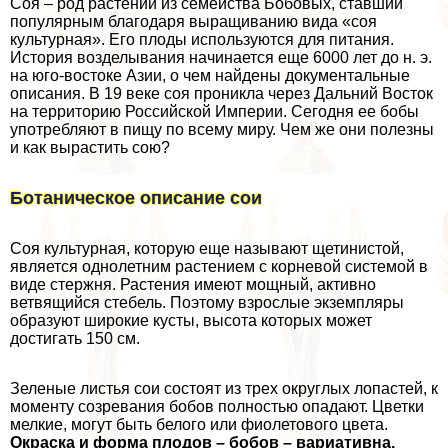
Соя – род растений из семейства Бобовых, ставший
популярным благодаря выращиванию вида «соя
культурная». Его плоды используются для питания.
История возделывания начинается еще 6000 лет до н. э.
на юго-востоке Азии, о чем найдены документальные
описания. В 19 веке соя проникла через Дальний Восток
на территорию Российской Империи. Сегодня ее бобы
употрeбляют в пищу по всему миру. Чем же они полезны
и как вырастить сою?
Ботаническое описание сои
Соя культурная, которую еще называют щетинистой,
является однолетним растением с корневой системой в
виде стержня. Растения имеют мощный, активно
ветвящийся стебель. Поэтому взрослые экземпляры
образуют широкие кусты, высота которых может
достигать 150 см.
Зеленые листья сои состоят из трех округлых лопастей, к
моменту созревания бобов полностью опадают. Цветки
мелкие, могут быть белого или фиолетового цвета.
Окраска и форма плодов – бобов – вариативна,