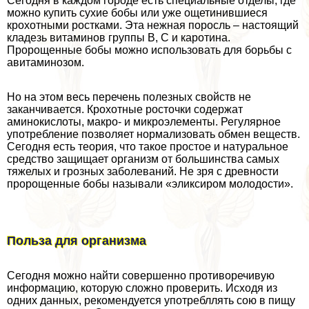
Сегодня в каждом городе есть специальные отделы, где
можно купить сухие бобы или уже ощетинившиеся
крохотными ростками. Эта нежная поросль – настоящий
кладезь витаминов группы B, С и каротина.
Пророщенные бобы можно использовать для борьбы с
авитаминозом.
Но на этом весь перечень полезных свойств не
заканчивается. Крохотные росточки содержат
аминокислоты, макро- и микроэлементы. Регулярное
употрeбление позволяет нормализовать обмен веществ.
Сегодня есть теория, что такое простое и натуральное
средство защищает организм от большинства самых
тяжелых и грозных заболеваний. Не зря с древности
пророщенные бобы называли «эликсиром молодости».
Польза для организма
Сегодня можно найти совершенно противоречивую
информацию, которую сложно проверить. Исходя из
одних данных, рекомендуется употрeбллять сою в пищу