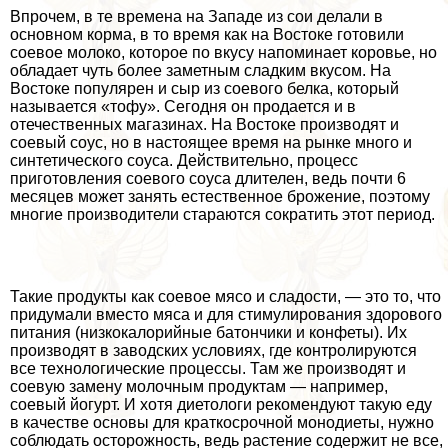
Впрочем, в те времена на Западе из сои делали в
основном корма, в то время как на Востоке готовили
соевое молоко, которое по вкусу напоминает коровье, но
обладает чуть более заметным сладким вкусом. На
Востоке популярен и сыр из соевого белка, который
называется «тофу». Сегодня он продается и в
отечественных магазинах. На Востоке производят и
соевый соус, но в настоящее время на рынке много и
синтетического соуса. Действительно, процесс
приготовления соевого соуса длителен, ведь почти 6
месяцев может занять естественное брожение, поэтому
многие производители стараются сократить этот период.
Такие продукты как соевое мясо и сладости, — это то, что
придумали вместо мяса и для стимулирования здорового
питания (низкокалорийные батончики и конфеты). Их
производят в заводских условиях, где контролируются
все технологические процессы. Там же производят и
соевую замену молочным продуктам — например,
соевый йогурт. И хотя диетологи рекомендуют такую еду
в качестве основы для краткосрочной монодиеты, нужно
соблюдать осторожность, ведь растение содержит не все,