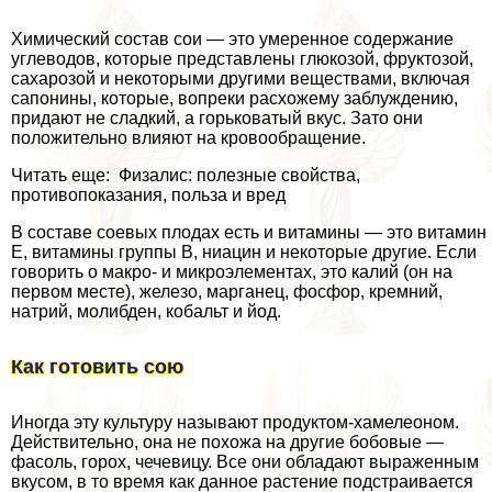
Химический состав сои — это умеренное содержание
углеводов, которые представлены глюкозой, фруктозой,
сахарозой и некоторыми другими веществами, включая
сапонины, которые, вопреки расхожему заблуждению,
придают не сладкий, а горьковатый вкус. Зато они
положительно влияют на кровообращение.
Читать еще: Физалис: полезные свойства,
противопоказания, польза и вред
В составе соевых плодах есть и витамины — это витамин
Е, витамины группы В, ниацин и некоторые другие. Если
говорить о макро- и микроэлементах, это калий (он на
первом месте), железо, марганец, фосфор, кремний,
натрий, молибден, кобальт и йод.
Как готовить сою
Иногда эту культуру называют продуктом-хамелеоном.
Действительно, она не похожа на другие бобовые —
фасоль, горох, чечевицу. Все они обладают выраженным
вкусом, в то время как данное растение подстраивается