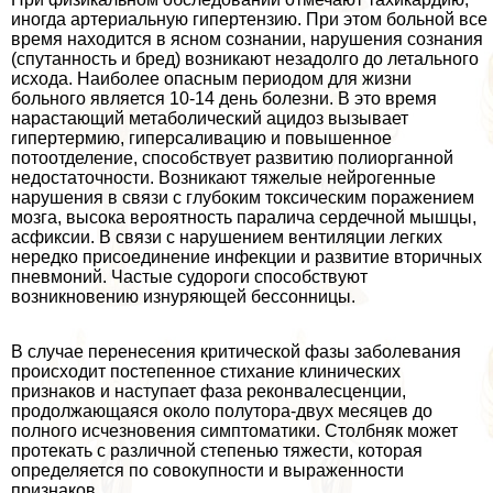
иногда артериальную гипертензию. При этом больной все
время находится в ясном сознании, нарушения сознания
(спyтaнность и бред) возникают незадолго до летального
исхода. Наиболее опасным периодом для жизни
больного является 10-14 день болезни. В это время
нарастающий метаболический ацидоз вызывает
гипертермию, гиперсаливацию и повышенное
потоотделение, способствует развитию полиорганной
недостаточности. Возникают тяжелые нейрогенные
нарушения в связи с глубоким токсическим поражением
мозга, высока вероятность паралича сердечной мышцы,
асфиксии. В связи с нарушением вентиляции легких
нередко присоединение инфекции и развитие вторичных
пневмоний. Частые судороги способствуют
возникновению изнуряющей бессонницы.
В случае перенесения критической фазы заболевания
происходит постепенное стихание клинических
признаков и наступает фаза реконвалесценции,
продолжающаяся около полутора-двух месяцев до
полного исчезновения симптоматики. Столбняк может
протекать с различной степенью тяжести, которая
определяется по совокупности и выраженности
признаков.