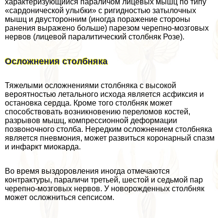
хаpaктеризующийся параличом лицевых мышц по типу
«сардонической улыбки» с ригидностью затылочных
мышц и двусторонним (иногда поражение стороны
ранения выражено больше) парезом черепно-мозговых
нервов (лицевой паралитический столбняк Розе).
Осложнения столбняка
Тяжелыми осложнениями столбняка с высокой
вероятностью летального исхода является асфиксия и
остановка сердца. Кроме того столбняк может
способствовать возникновению переломов костей,
разрывов мышц, компрессионной деформации
позвоночного столба. Нередким осложнением столбняка
является пневмония, может развиться коронарный спазм
и инфаркт миокарда.
Во время выздоровления иногда отмечаются
контpaктуры, параличи третьей, шестой и седьмой пар
черепно-мозговых нервов. У новорожденных столбняк
может осложниться сепсисом.