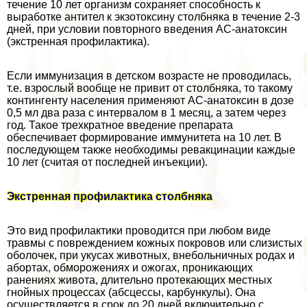
течение 10 лет организм сохраняет способность к
выработке антител к экзотоксину столбняка в течение 2-3
дней, при условии повторного введения АС-анатоксин
(экстренная профилактика).
Если иммунизация в детском возрасте не проводилась,
т.е. взрослый вообще не привит от столбняка, то такому
контингенту населения применяют АС-анатоксин в дозе
0,5 мл два раза с интервалом в 1 месяц, а затем через
год. Такое трехкратное введение препарата
обеспечивает формирование иммунитета на 10 лет. В
последующем также необходимы ревакцинации каждые
10 лет (считая от последней инъекции).
Экстренная профилактика столбняка
Это вид профилактики проводится при любом виде
травмы с повреждением кожных покровов или слизистых
оболочек, при укусах животных, внебольничных родах и
aбopтах, обморожениях и ожогах, проникающих
ранениях живота, длительно протекающих местных
гнойных процессах (абсцессы, карбункулы). Она
осуществляется в срок до 20 дней включительно с