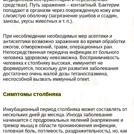
средствах). Путь заражения – контактный. Бактерии
попадают в организм через поврежденную кожу или
слизистую оболочку (загрязнение ушибов и ссадин,
занозы, укусы животных и т. п.).
При несоблюдении необходимых мер асептики и
антисептики возможно заражение во время обработки
ожогов, отморожений, травм, операционных ран.
Непосредственная передача инфекции от больного
человека здоровому невозможна. Восприимчивость
человека к столбняку высокая, иммунитет не
формируется, поскольку для развития заболевания
достаточно очень малой дозы тетаноспазмина,
неспособной вызвать иммунный ответ.
Симптомы столбняка
Инкубационный период столбняка может составлять от
нескольких дней до месяца. Иногда заболевание
начинается с продромальных явлений (напряжение и
тремор мышц в области проникновения инфекции,
головная боль, потливость, раздражительность), но, как