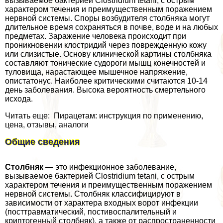
вызываемое бактерией Clostridium tetani, с острым
хаpaктером течения и преимущественным поражением
нервной системы. Споры возбудителя столбняка могут
длительное время сохраняться в почве, воде и на любых
предметах. Заражение человека происходит при
проникновении клостридий через поврежденную кожу
или слизистые. Основу клинической картины столбняка
составляют тонические судороги мышц конечностей и
туловища, нарастающее мышечное напряжение,
опистатонус. Наиболее критическими считаются 10-14
день заболевания. Высока вероятность cмepтельного
исхода.
Читать еще: Пирацетам: инструкция по применению,
цена, отзывы, аналоги
Общие сведения
Столбняк
— это инфекционное заболевание,
вызываемое бактерией Clostridium tetani, с острым
хаpaктером течения и преимущественным поражением
нервной системы. Столбняк классифицируют в
зависимости от хаpaктера входных ворот инфекции
(посттравматический, постивоспалительный и
криптогенный столбняк), а также от распространенности