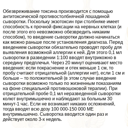
Обезвреживание токсина производится с помощью
антитоксической противостолбнячной лошадиной
сыворотки. Поскольку экзотоксин при столбняке имеет
способность к прочной фиксации на нервных клетках (и
после этого его невозможно обезвредить никаким
способом), то введение сыворотки должно начинаться
как можно раньше после установления диагноза. Перед
введением сыворотки обязательно проводят пробу для
выявления возможной аллергии к ней. Для этого 0,1 мл
сыворотки в разведении 1:100 вводят внутрикожно в
середину предплечья. Через 20 минут оценивают место
введения: если покраснение и отек меньше 1 см, то
пробу считают отрицательной (аллергии нет), если 1 см и
больше – то положительной (в этом случае введение
сыворотки возможно только по жизненным показаниям
на фоне специальной противошоковой терапии). При
отрицательной пробе 0,1 мл неразведенной сыворотки
колют внутримышечно и наблюдают за больным 30
минут-1 час. Если не возникает никаких осложнений,
тогда вводят всю дозу 100 000-150 000 МЕ
внутримышечно. Сыворотка вводится один раз и
действует около 3-х недель.