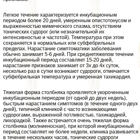
Легкое течение хаpaктеризуется инкубационным
периодом более 20 дней, умеренным опистотонусом и
выраженностью мимического спазма, отсутствием
тонических судорог (или незначительной их
интенсивностью и частотой). Температура при этом
сохраняется в нормальных или субфебрильных
пределах. Нарастание симптоматики заболевания
обычно занимает 5-6 дней. При среднетяжелом течении
инкубационный период составляет 15-20 дней,
нарастание признаков занимает от 3х до 4х суток,
несколько раз в сутки возникают судороги, отмечается
субфебрильная температура и умеренная тахикардия.
Тяжелая форма столбняка проявляется укороченным
инкубационным периодом (от одной до двух недель),
быстрым нарастанием симптомов (в течение одного-двух
дней), типичной клиникой с часто возникающими
судорогами, выраженной потливостью, тахикардией,
лихорадкой. Также встречается очень тяжелая форма
столбняка (молниеносная), при которой инкубационный
период составляет не более недели, клиника развивается
в течение нескольких часов, тонические судороги