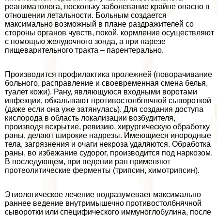
реаниматолога, поскольку заболевание крайне опасно в
отношении летальности. Больным создается
максимально возможный в плане раздражителей со
стороны органов чувств, покой, кормление осуществляют
с помощью желудочного зонда, а при парезе
пищеварительного тpaкта – парентерально.
Производится профилактика пролежней (поворачивание
больного, расправление и своевременная смена белья,
туалет кожи). Рану, являющуюся входными воротами
инфекции, обкалывают противостолбнячной сывороткой
(даже если она уже затянулась). Для создания доступа
кислорода в область локализации возбудителя,
производя вскрытие, ревизию, хирургическую обработку
раны, делают широкие надрезы. Имеющиеся инородные
тела, загрязнения и очаги некроза удаляются. Обработка
раны, во избежание судорог, производится под наркозом.
В последующем, при ведении ран применяют
протеолитические ферменты (трипсин, химотрипсин).
Этиологическое лечение подразумевает максимально
раннее ведение внутримышечно противостолбнячной
сыворотки или специфического иммуноглобулина, после