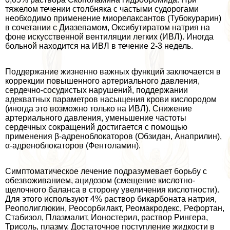
тяжелом течении столбняка с частыми судорогами
необходимо применение миорелаксантов (Тубокурарин)
в сочетании с Диазепамом, Оксибутиратом натрия на
фоне искусственной вентиляции легких (ИВЛ). Иногда
больной находится на ИВЛ в течение 2-3 недель.
Поддержание жизненно важных функций заключается в
коррекции повышенного артериального давления,
сердечно-сосудистых нарушений, поддержании
адекватных параметров насыщения крови кислородом
(иногда это возможно только на ИВЛ). Снижение
артериального давления, уменьшение частоты
сердечных сокращений достигается с помощью
применения β-адреноблокаторов (Обзидан, Анаприлин),
α-адреноблокаторов (Фентоламин).
Симптоматическое лечение подразумевает борьбу с
обезвоживанием, ацидозом (смещение кислотно-
щелочного баланса в сторону увеличения кислотности).
Для этого используют 4% раствор бикарбоната натрия,
Реополиглюкин, Реосорбилакт, Реомакродекс, Рефортан,
Стабизол, Плазмалит, Ионостерил, раствор Рингера,
Трисоль, плазму. Достаточное поступление жидкости в