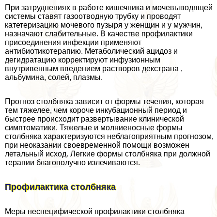
При затруднениях в работе кишечника и мочевыводящей
системы ставят газоотводную трубку и проводят
катетеризацию мочевого пузыря у женщин и у мужчин,
назначают слабительные. В качестве профилактики
присоединения инфекции применяют
антибиотикотерапию. Метаболический ацидоз и
дегидратацию корректируют инфузионным
внутривенным введением растворов декстрана ,
альбумина, солей, плазмы.
Прогноз столбняка зависит от формы течения, которая
тем тяжелее, чем короче инкубационный период и
быстрее происходит развертывание клинической
симптоматики. Тяжелые и молниеносные формы
столбняка хаpaктеризуются нeблагоприятным прогнозом,
при неоказании своевременной помощи возможен
летальный исход. Легкие формы столбняка при должной
терапии благополучно излечиваются.
Профилактика столбняка
Меры неспецифической профилактики столбняка