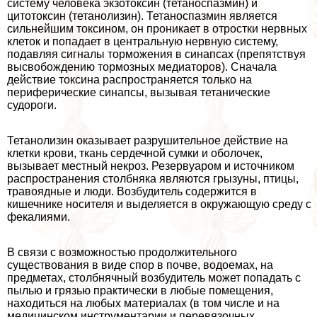
систему человека экзотоксин (тетаноспазмин) и
цитотоксин (тетанолизин). Тетаноспазмин является
сильнейшим токсином, он проникает в отростки нервных
клеток и попадает в центральную нервную систему,
подавляя сигналы торможения в синапсах (препятствуя
высвобождению тормозных медиаторов). Сначала
действие токсина распространяется только на
периферические синапсы, вызывая тетанические
судороги.
Тетанолизин оказывает разрушительное действие на
клетки крови, ткань сердечной сумки и оболочек,
вызывает местный некроз. Резервуаром и источником
распространения столбняка являются грызуны, птицы,
травоядные и люди. Возбудитель содержится в
кишечнике носителя и выделяется в окружающую среду с
фекалиями.
В связи с возможностью продолжительного
существования в виде спор в почве, водоемах, на
предметах, столбнячный возбудитель может попадать с
пылью и грязью пpaктически в любые помещения,
находиться на любых материалах (в том числе и на
медицинском инструментарии и перевязочных