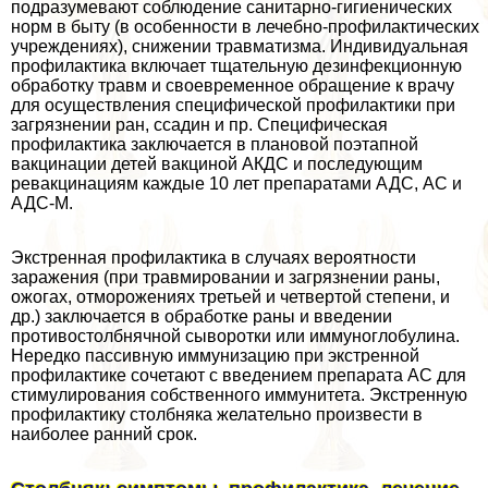
подразумевают соблюдение санитарно-гигиенических
норм в быту (в особенности в лечебно-профилактических
учреждениях), снижении травматизма. Индивидуальная
профилактика включает тщательную дезинфекционную
обработку травм и своевременное обращение к врачу
для осуществления специфической профилактики при
загрязнении ран, ссадин и пр. Специфическая
профилактика заключается в плановой поэтапной
вакцинации детей вакциной АКДС и последующим
ревакцинациям каждые 10 лет препаратами АДС, АС и
АДС-М.
Экстренная профилактика в случаях вероятности
заражения (при травмировании и загрязнении раны,
ожогах, отморожениях третьей и четвертой степени, и
др.) заключается в обработке раны и введении
противостолбнячной сыворотки или иммуноглобулина.
Нередко пассивную иммунизацию при экстренной
профилактике сочетают с введением препарата АС для
стимулирования собственного иммунитета. Экстренную
профилактику столбняка желательно произвести в
наиболее ранний срок.