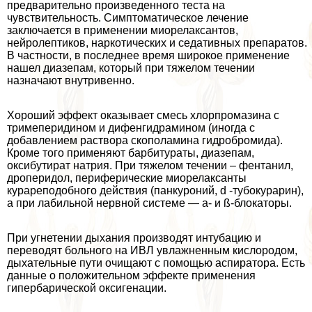
предварительно произведенного теста на
чувствительность. Симптоматическое лечение
заключается в применении миорелаксантов,
нейролептиков, наркотических и седативных препаратов.
В частности, в последнее время широкое применение
нашел диазепам, который при тяжелом течении
назначают внутривенно.
Хороший эффект оказывает смесь хлорпромазина с
тримеперидином и дифенгидрамином (иногда с
добавлением раствора скополамина гидробромида).
Кроме того применяют барбитураты, диазепам,
оксибутират натрия. При тяжелом течении – фентанил,
дроперидол, периферические миорелаксанты
курареподобного действия (панкуроний, d -тубокурарин),
а при лабильной нервной системе — а- и ß-блокаторы.
При угнетении дыхания производят интубацию и
переводят больного на ИВЛ увлажненным кислородом,
дыхательные пути очищают с помощью аспиратора. Есть
данные о положительном эффекте применения
гипербарической оксигенации.