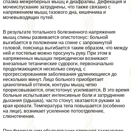
спазма межреберных мышц и диафрагмы. Дефекация и
мочеиспускание затруднены, что также связано с
напряжением мышц тазового дна, кишечника и
мочевыводящих путей.
В результате тотального болезненного напряжения
мышц спины развивается опистотонус: больной
выгибается в положении на спине с запрокинутой
головой, поясница выгибается таким образом, что между
ней и постелью можно просунуть руку. При этом в
напряженных мышцах периодически возникают
внезапные тетанические судороги, первоначально
продолжающиеся несколько секунд, с
прогрессированием заболевания удлиняющиеся до
нескольких минут. Лицо больного приобретает
цианотичный оттенок, контуры мышц четко
прорисовываются, опистотонус усиливается. В это время
больные испытывают интенсивные боли и затруднение
дыхания (одышка), часто стонут, хватаются руками за
края кровати. Температура тела повышается (особенно
на лице), возникает усиленное потоотделение,
слюнотечение.
При физикальном обследовании отмечают тахикардию,