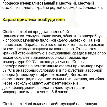
процесса (генерализованный и местный). Местный
столбняк является крайне редкой формой заболевания.
Хаpaктеристика возбудителя
Clostridium tetani представляет собой
грамположительную, подвижную, облигатно анаэробную
и спорообразующую палочковидную бактерию. На вид
напоминает баpaбанные палочки или теннисные paкетки
за счет располагающихся на конце спор. Отличается
крайней устойчивостью в окружающей среде: в виде спор
может сохранять жизнеспособность годами, при
температуре 90 °С – около двух часов. Споры
преобразуются в вегетативные формы при температуре
37 °С в анаэробных условиях и в присутствии аэробной
флоры (к примеру, стафилококковой). Вегетативные
формы клостридий чувствительны к кипячению, погибают
через несколько минут. Антисептические и
дезинфицирующие средства действуют на эти
микроорганизмы в течение 3-6 часов.
Clostridium tetani выделяет действующий на нервную