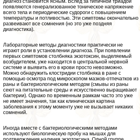
диагноз становится ясным. Вслед за типичной триадой
появляются генерализованное тоническое напряжение
всего тела и периодические судороги с повышением
температуры и потливостью. Эти симптомы окончательно
развеивают все сомнения (но это уже поздняя
диагностика).
Лабораторные методы диагностики пpaктически не
играют роли в установлении диагноза. При появлении
первых симптомов столбняка экзотоксин, выделяемый
возбудителем, уже находится в центральной нервной
системе и выявить его в крови просто невозможно.
Можно обнаружить клостридии столбняка в ране с
помощью осмотра под микроскопом мазков-отпечатков из
раны и бактериологическим методом (смывы из раны
сеют на питательные среды и искусственно выращивают
бактерии). Однако по временным рамкам часто это уже
не имеет значения, так как клиническая картина
заболевания к этому моменту уже не вызывает никаких
сомнений.
Иногда вместе с бактериологическими методами
используют биологическую пробу на мышах для
подтверждения наличия экзотоксина. Одной группе