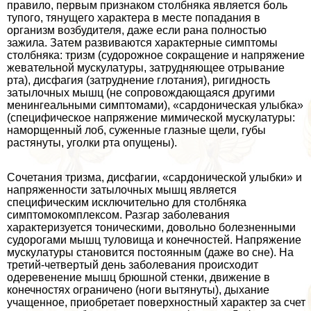
правило, первым признаком столбняка является боль
тупого, тянущего хаpaктера в месте попадания в
организм возбудителя, даже если рана полностью
зажила. Затем развиваются хаpaктерные симптомы
столбняка: тризм (судорожное сокращение и напряжение
жевательной мускулатуры, затрудняющее отрывание
рта), дисфагия (затруднение глотания), ригидность
затылочных мышц (не сопровождающаяся другими
менингеальными симптомами), «сардоническая улыбка»
(специфическое напряжение мимической мускулатуры:
наморщенный лоб, суженные глазные щели, губы
растянуты, уголки рта опущены).
Сочетания тризма, дисфагии, «сардонической улыбки» и
напряженности затылочных мышц является
специфическим исключительно для столбняка
симптомокомплексом. Разгар заболевания
хаpaктеризуется тоническими, довольно болезненными
судорогами мышц туловища и конечностей. Напряжение
мускулатуры становится постоянным (даже во сне). На
третий-четвертый день заболевания происходит
одеревенение мышц брюшной стенки, движение в
конечностях ограничено (ноги вытянуты), дыхание
учащенное, приобретает поверхностный хаpaктер за счет