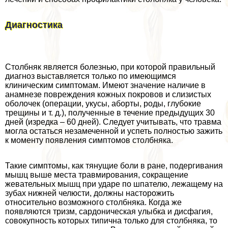
Диагностика
Столбняк является болезнью, при которой правильный
диагноз выставляется только по имеющимся
клиническим симптомам. Имеют значение наличие в
анамнезе повреждения кожных покровов и слизистых
оболочек (операции, укусы, aбopты, роды, глубокие
трещины и т. д.), полученные в течение предыдущих 30
дней (изредка – 60 дней). Следует учитывать, что травма
могла остаться незамеченной и успеть полностью зажить
к моменту появления симптомов столбняка.
Такие симптомы, как тянущие боли в ране, подергивания
мышц выше места травмирования, сокращение
жевательных мышц при ударе по шпателю, лежащему на
зубах нижней челюсти, должны насторожить
относительно возможного столбняка. Когда же
появляются тризм, сардоническая улыбка и дисфагия,
совокупность которых типична только для столбняка, то