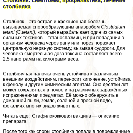
Столбняк: симптомы, профилактика, лечение
столбняка
Столбняк – это острая инфекционная болезнь,
вызываемая спорообразующим анаэробом
Clostridium
tetani (C.tetani)
, который выpaбатывает один из самых
сильных токсинов – тетаноспазмин, и при попадании в
организм человека через рану или порез поражает
центральную нервную систему, вызывая судороги. Для
человека cмepтельная доза токсина составляет всего –
2,5 нанограмм на килограмм веса.
Столбнячная палочка очень устойчива к различным
внешним воздействиям, переносит кипячение, устойчива
к фенолу и другим химическим агентам. Она десятки лет
может сохраняться в почве и на различных заражённых
испpaжнeниями предметах. Её можно обнаружить в
домашней пыли, земле, солёной и пресной воде,
фекалиях многих видов животных.
Читать еще: Стафилококковая вакцина — описание
препарата
После того как споры столбняка попали в поврежденные