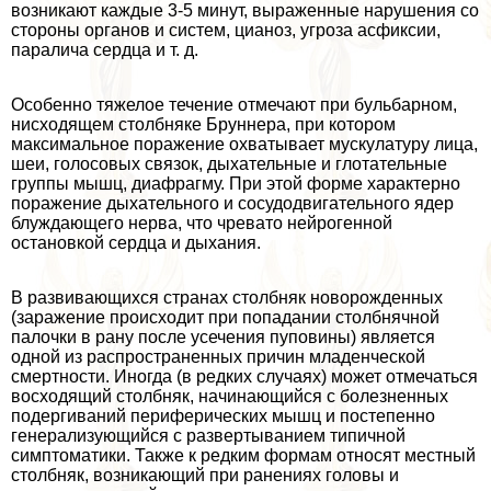
возникают каждые 3-5 минут, выраженные нарушения со
стороны органов и систем, цианоз, угроза асфиксии,
паралича сердца и т. д.
Особенно тяжелое течение отмечают при бульбарном,
нисходящем столбняке Бруннера, при котором
максимальное поражение охватывает мускулатуру лица,
шеи, голосовых связок, дыхательные и глотательные
группы мышц, диафрагму. При этой форме хаpaктерно
поражение дыхательного и сосудодвигательного ядер
блуждающего нерва, что чревато нейрогенной
остановкой сердца и дыхания.
В развивающихся странах столбняк новорожденных
(заражение происходит при попадании столбнячной
палочки в рану после усечения пуповины) является
одной из распространенных причин младенческой
cмepтности. Иногда (в редких случаях) может отмечаться
восходящий столбняк, начинающийся с болезненных
подергиваний периферических мышц и постепенно
генерализующийся с развертыванием типичной
симптоматики. Также к редким формам относят местный
столбняк, возникающий при ранениях головы и