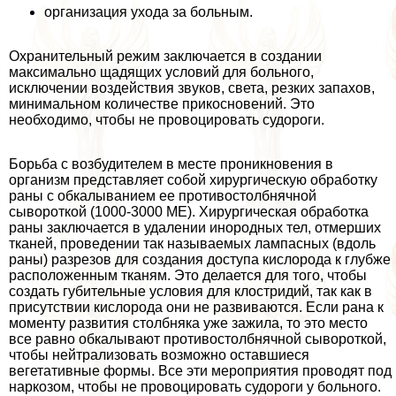
организация ухода за больным.
Охранительный режим заключается в создании
максимально щадящих условий для больного,
исключении воздействия звуков, света, резких запахов,
минимальном количестве прикосновений. Это
необходимо, чтобы не провоцировать судороги.
Борьба с возбудителем в месте проникновения в
организм представляет собой хирургическую обработку
раны с обкалыванием ее противостолбнячной
сывороткой (1000-3000 МЕ). Хирургическая обработка
раны заключается в удалении инородных тел, отмерших
тканей, проведении так называемых лампасных (вдоль
раны) разрезов для создания доступа кислорода к глубже
расположенным тканям. Это делается для того, чтобы
создать губительные условия для клостридий, так как в
присутствии кислорода они не развиваются. Если рана к
моменту развития столбняка уже зажила, то это место
все равно обкалывают противостолбнячной сывороткой,
чтобы нейтрализовать возможно оставшиеся
вегетативные формы. Все эти мероприятия проводят под
наркозом, чтобы не провоцировать судороги у больного.