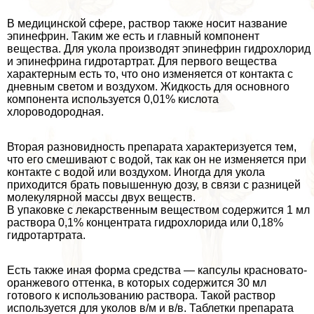
В медицинской сфере, раствор также носит название
эпинефрин. Таким же есть и главный компонент
вещества. Для укола производят эпинефрин гидрохлорид
и эпинефрина гидротартрат. Для первого вещества
хаpaктерным есть то, что оно изменяется от контакта с
дневным светом и воздухом. Жидкость для основного
компонента используется 0,01% кислота
хлороводородная.
Вторая разновидность препарата хаpaктеризуется тем,
что его смешивают с водой, так как он не изменяется при
контакте с водой или воздухом. Иногда для укола
приходится брать повышенную дозу, в связи с разницей
молекулярной массы двух веществ.
В упаковке с лекарственным веществом содержится 1 мл
раствора 0,1% концентрата гидрохлорида или 0,18%
гидротартрата.
Есть также иная форма средства — капсулы красновато-
оранжевого оттенка, в которых содержится 30 мл
готового к использованию раствора. Такой раствор
используется для уколов в/м и в/в. Таблетки препарата