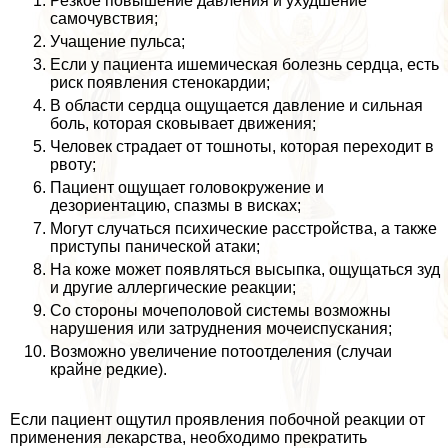
Резкое повышение давления и ухудшение
самочувствия;
Учащение пульса;
Если у пациента ишемическая болезнь сердца, есть
риск появления стенокардии;
В области сердца ощущается давление и сильная
боль, которая сковывает движения;
Человек страдает от тошноты, которая переходит в
рвоту;
Пациент ощущает головокружение и
дезориентацию, спазмы в висках;
Могут случаться психические расстройства, а также
приступы панической атаки;
На коже может появляться высыпка, ощущаться зуд
и другие аллергические реакции;
Со стороны мочепoлoвoй системы возможны
нарушения или затруднения мочеиспускания;
Возможно увеличение потоотделения (случаи
крайне редкие).
Если пациент ощутил проявления побочной реакции от
применения лекарства, необходимо прекратить