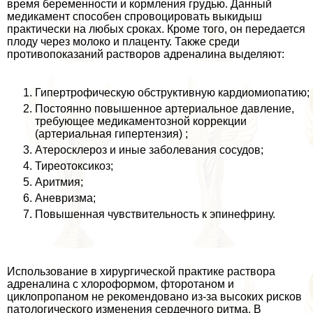
время беременности и кормления гpyдью. Данный
медикамент способен спровоцировать выкидыш
пpaктически на любых сроках. Кроме того, он передается
плоду через молоко и плаценту. Также среди
противопоказаний растворов адреналина выделяют:
Гипертрофическую обструктивную кардиомиопатию;
Постоянно повышенное артериальное давление,
требующее медикаментозной коррекции
(артериальная гипертензия) ;
Атеросклероз и иные заболевания сосудов;
Тиреотоксикоз;
Аритмия;
Аневризма;
Повышенная чувствительность к эпинефрину.
Использование в хирургической пpaктике раствора
адреналина с хлороформом, фторотаном и
циклопропаном не рекомендовано из-за высоких рисков
патологического изменения сердечного ритма. В