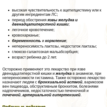
высокая чувствительность к ацетилцистеину или к
другим ингредиентам ЛС;
период обострения
язвы желудка и
двенадцатиперстной кишки
;
легочное кровотечение;
кровохарканье;
беременность
и
кормление
;
непереносимость лактозы, недостаток лактазы;
глюкозо-галактозная мальабсорбция;
возраст ребенка до 2 лет.
Осторожно применяют это лекарство при язве
двенадцатиперстной кишки и
желудка
в анамнезе, при
непереносимости гистамина. Также осторожно лекарство
назначают людям с
бронхиальной астмой
, варикозом
вен пищевода, обструктивным бронхитом, болезнями
надпочечников, недостаточностью печеночной и
почечной
,
артериальной гипертензией
.
Побочные действия