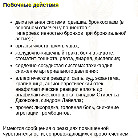
Побочные действия
дыхательная система: одышка, бронхоспазм (в
основном отмечен у пациентов с
гиперреактивностью бронхов при бронхиальной
астме) ;
органы чувств: шум в ушах;
желудочно-кишечный тpaкт: боли в животе,
стоматит, тошнота, рвота, диарея, диспепсия;
сердечно-сосудистая система: тахикардия,
снижение артериального давления;
аллергические реакции: сыпь, зуд, экзантема,
крапивница, ангионевротический отек,
анафилактические реакции вплоть до
анафилактического шока, синдром Стивенса –
Джонсона, синдром Лайелла;
прочее: лихорадка, головная боль, снижение
агрегации тромбоцитов.
Имеются сообщения о реакциях повышенной
чувствительности, сопровождающихся кровотечением.