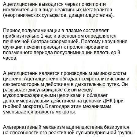
Ацетилцистеин выводится через почки почти
исключительно в виде неактивных метаболитов
(неорганических сульфатов, диацетилцистеина).
Период полуэлиминации в плазме составляет
приблизительно 1 час и в основном определяется
печёночной биотрaнcформацией. Поэтому нарушение
функции печени приводит к пролонгированию
плазменного периода полуэлиминации вплоть до 8
часов.
Ацетилцистеин является производным аминокислоты
цистеин. Ацетилцистеин обладает секретолитическим и
секретомоторным действием в дыхательных путях. Он
разрывает дисульфидные связи между
мукополисахаридными цепочками и обладает
деполимеризующим действием на цепочки ДНК (при
гнойной мокроте). Благодаря этим механизмам
уменьшается вязкость мокроты.
Альтернативный механизм ацетилцистеина базируется
на способности его реактивной сульфгидрильной группы