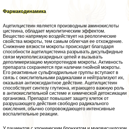
Фармакодинамика
Ацетилцистеин является производным аминокислоты
цистеина, обладает муколитическим эффектом.
Вещество напрямую воздействует на реологические
свойства мокроты, тем самым облегчая ее отхождение.
Снижение вязкости мокроты происходит благодаря
способности ацетилцистеина разрывать дисульфидные
связи мукополисахаридных цепей и вызывать
деполимеризацию мукопротеидов мокроты. Активность
препарата сохраняется при наличии гнойной мокроты.
Его реактивные сульфгидрильные группы вступают в
связь с окислительными радикалами и нейтрализуют их,
оказывая антиоксидантное действие. Ацетилцистеин
способствует синтезу глутиона, играющего важную роль
в антиокислительной системе и химической детоксикации
организма. Препарат повышает защиту клеток от
разрушающего действия свободно радикального
окисления, обычно сопровождающего интенсивные
воспалительные реакции.
У пациентов с хроническим бронхитом и муковисцидозом