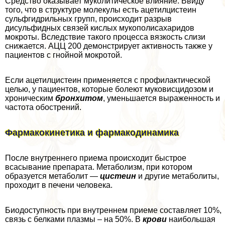
Средство оказывает муколитическое влияние. Ввиду
того, что в структуре молекулы есть ацетилцистеин
сульфгидрильных групп, происходит разрыв
дисульфидных связей кислых мукополисахаридов
мокроты. Вследствие такого процесса вязкость слизи
снижается. АЦЦ 200 демонстрирует активность также у
пациентов с гнойной мокротой.
Если ацетилцистеин применяется с профилактической
целью, у пациентов, которые болеют муковисцидозом и
хроническим
бронхитом
, уменьшается выраженность и
частота обострений.
Фармакокинетика и фармакодинамика
После внутреннего приема происходит быстрое
всасывание препарата. Метаболизм, при котором
образуется метаболит —
цистеин
и другие метаболиты,
проходит в печени человека.
Биодоступность при внутреннем приеме составляет 10%,
связь с белками плазмы – на 50%. В
крови
наибольшая