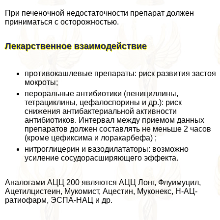
При печеночной недостаточности препарат должен
приниматься с осторожностью.
Лекарственное взаимодействие
противокашлевые препараты: риск развития застоя
мокроты;
перopaльные антибиотики (пенициллины,
тетрациклины, цефалоспорины и др.): риск
снижения антибактериальной активности
антибиотиков. Интервал между приемом данных
препаратов должен составлять не меньше 2 часов
(кроме цефиксима и лоpaкарбефа) ;
нитроглицерин и вазодилататоры: возможно
усиление сосудорасширяющего эффекта.
Аналогами АЦЦ 200 являются АЦЦ Лонг, Флуимуцил,
Ацетилцистеин, Мукомист, Ацестин, Муконекс, Н-АЦ-
ратиофарм, ЭСПА-НАЦ и др.