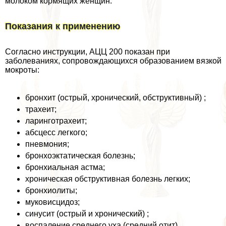
молоком кормящих женщин.
Показания к применению
Согласно инструкции, АЦЦ 200 показан при
заболеваниях, сопровождающихся образованием вязкой
мокроты:
бронхит (острый, хронический, обструктивный) ;
трахеит;
ларинготрахеит;
абсцесс легкого;
пневмония;
бронхоэктатическая болезнь;
бронхиальная астма;
хроническая обструктивная болезнь легких;
бронхиолиты;
муковисцидоз;
синусит (острый и хронический) ;
воспаление среднего уха (средний отит).